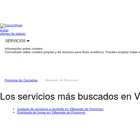
entrar
ofertas de trabajo
SERVICIOS
Información sobre cookies
Cronoshare utiliza cookies propias y de terceros para fines analíticos. Puedes aceptar todas 
información
.
Provincia de Cantabria
Villaverde de Pontones
Los servicios más buscados en V
Cuidado de ancianos a domicilio en Villaverde de Pontones
Empleada de hogar en Villaverde de Pontones