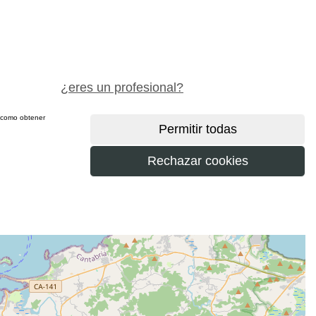
pide precio gratis
¿eres un profesional?
sí como obtener
más