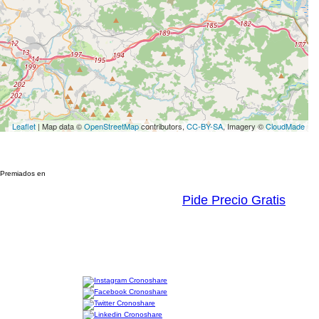
Leaflet
| Map data ©
OpenStreetMap
contributors,
CC-BY-SA
, Imagery ©
CloudMade
Premiados en
Pide Precio Gratis