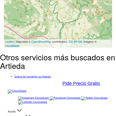
Leaflet
| Map data ©
OpenStreetMap
contributors,
CC-BY-SA
, Imagery ©
CloudMade
Otros servicios más buscados en
Artieda
Solera de hormigón en Artieda
Pide Precio Gratis
Ayuda