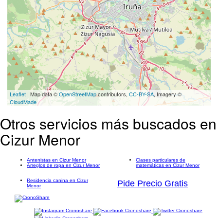
Leaflet
| Map data ©
OpenStreetMap
contributors,
CC-BY-SA
, Imagery ©
CloudMade
Otros servicios más buscados en
Cizur Menor
Antenistas en Cizur Menor
Clases particulares de
Arreglos de ropa en Cizur Menor
matemáticas en Cizur Menor
Residencia canina en Cizur
Pide Precio Gratis
Menor