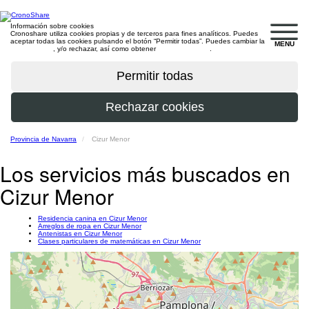
Información sobre cookies
Cronoshare utiliza cookies propias y de terceros para fines analíticos. Puedes
aceptar todas las cookies pulsando el botón “Permitir todas”. Puedes cambiar la
MENU
configuración
, y/o rechazar, así como obtener
más información
.
Provincia de Navarra
Cizur Menor
Los servicios más buscados en
Cizur Menor
Residencia canina en Cizur Menor
Arreglos de ropa en Cizur Menor
Antenistas en Cizur Menor
Clases particulares de matemáticas en Cizur Menor