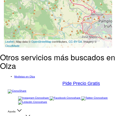
Leaflet
| Map data ©
OpenStreetMap
contributors,
CC-BY-SA
, Imagery ©
CloudMade
Otros servicios más buscados en
Olza
Modistas en Olza
Pide Precio Gratis
Ayuda