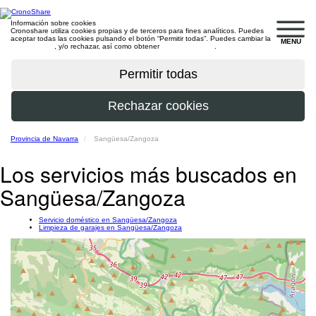
Información sobre cookies
Cronoshare utiliza cookies propias y de terceros para fines analíticos. Puedes
aceptar todas las cookies pulsando el botón “Permitir todas”. Puedes cambiar la
MENU
configuración
, y/o rechazar, así como obtener
más información
.
Provincia de Navarra
Sangüesa/Zangoza
Los servicios más buscados en
Sangüesa/Zangoza
Servicio doméstico en Sangüesa/Zangoza
Limpieza de garajes en Sangüesa/Zangoza