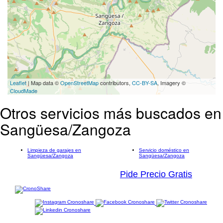
Leaflet
| Map data ©
OpenStreetMap
contributors,
CC-BY-SA
, Imagery ©
CloudMade
Otros servicios más buscados en
Sangüesa/Zangoza
Limpieza de garajes en
Servicio doméstico en
Sangüesa/Zangoza
Sangüesa/Zangoza
Pide Precio Gratis