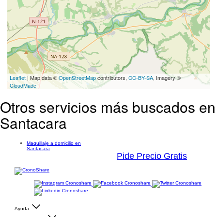
Leaflet
| Map data ©
OpenStreetMap
contributors,
CC-BY-SA
, Imagery ©
CloudMade
Otros servicios más buscados en
Santacara
Maquillaje a domicilio en
Santacara
Pide Precio Gratis
Ayuda