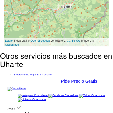
Leaflet
| Map data ©
OpenStreetMap
contributors,
CC-BY-SA
, Imagery ©
CloudMade
Otros servicios más buscados en
Uharte
Empresas de limpieza en Uharte
Pide Precio Gratis
Ayuda