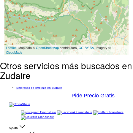
Leaflet
| Map data ©
OpenStreetMap
contributors,
CC-BY-SA
, Imagery ©
CloudMade
Otros servicios más buscados en
Zudaire
Empresas de limpieza en Zudaire
Pide Precio Gratis
Ayuda