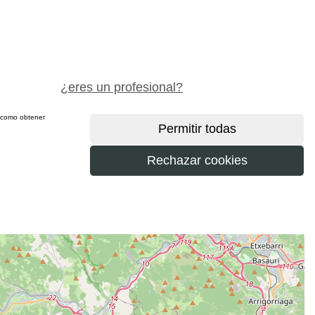
pide precio gratis
¿eres un profesional?
sí como obtener
más