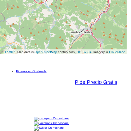
Leaflet
| Map data ©
OpenStreetMap
contributors,
CC-BY-SA
, Imagery ©
CloudMade
Pintores en Gordexola
Pide Precio Gratis