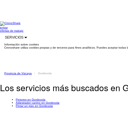
entrar
ofertas de trabajo
SERVICIOS
Información sobre cookies
Cronoshare utiliza cookies propias y de terceros para fines analíticos. Puedes aceptar todas 
información
.
Provincia de Vizcaya
Gordexola
Los servicios más buscados en 
Pintores en Gordexola
Adiestrador canino en Gordexola
Pintar un piso en Gordexola