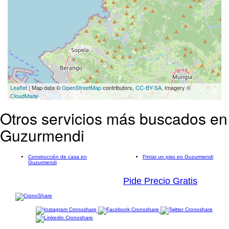
Leaflet
| Map data ©
OpenStreetMap
contributors,
CC-BY-SA
, Imagery ©
CloudMade
Otros servicios más buscados en
Guzurmendi
Construcción de casa en
Pintar un piso en Guzurmendi
Guzurmendi
Pide Precio Gratis