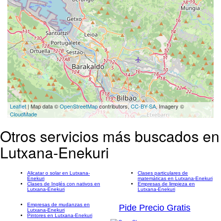
Leaflet
| Map data ©
OpenStreetMap
contributors,
CC-BY-SA
, Imagery ©
CloudMade
Otros servicios más buscados en
Lutxana-Enekuri
Alicatar o solar en Lutxana-
Clases particulares de
Enekuri
matemáticas en Lutxana-Enekuri
Clases de Inglés con nativos en
Empresas de limpieza en
Lutxana-Enekuri
Lutxana-Enekuri
Empresas de mudanzas en
Pide Precio Gratis
Lutxana-Enekuri
Pintores en Lutxana-Enekuri