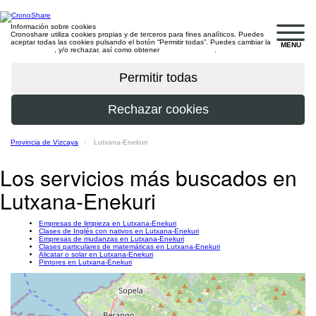
Información sobre cookies
Cronoshare utiliza cookies propias y de terceros para fines analíticos. Puedes
aceptar todas las cookies pulsando el botón “Permitir todas”. Puedes cambiar la
MENU
configuración
, y/o rechazar, así como obtener
más información
.
Provincia de Vizcaya
Lutxana-Enekuri
Los servicios más buscados en
Lutxana-Enekuri
Empresas de limpieza en Lutxana-Enekuri
Clases de Inglés con nativos en Lutxana-Enekuri
Empresas de mudanzas en Lutxana-Enekuri
Clases particulares de matemáticas en Lutxana-Enekuri
Alicatar o solar en Lutxana-Enekuri
Pintores en Lutxana-Enekuri