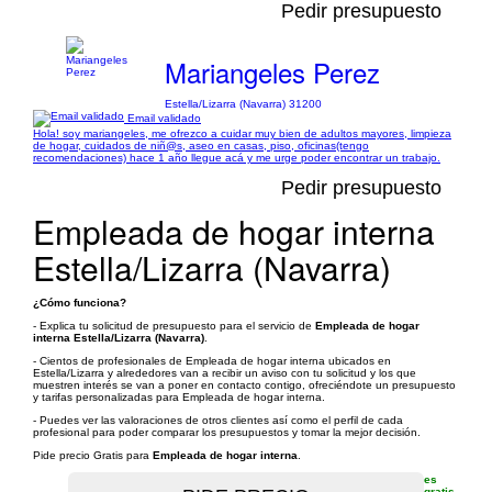
Pedir presupuesto
Mariangeles Perez
Estella/Lizarra (Navarra) 31200
Email validado
Hola! soy mariangeles, me ofrezco a cuidar muy bien de adultos mayores, limpieza
de hogar, cuidados de niñ@s, aseo en casas, piso, oficinas(tengo
recomendaciones) hace 1 año llegue acá y me urge poder encontrar un trabajo.
Pedir presupuesto
Empleada de hogar interna
Estella/Lizarra (Navarra)
¿Cómo funciona?
- Explica tu solicitud de presupuesto para el servicio de
Empleada de hogar
interna Estella/Lizarra (Navarra)
.
- Cientos de profesionales de Empleada de hogar interna ubicados en
Estella/Lizarra y alrededores van a recibir un aviso con tu solicitud y los que
muestren interés se van a poner en contacto contigo, ofreciéndote un presupuesto
y tarifas personalizadas para Empleada de hogar interna.
- Puedes ver las valoraciones de otros clientes así como el perfil de cada
profesional para poder comparar los presupuestos y tomar la mejor decisión.
Pide precio Gratis para
Empleada de hogar interna
.
es
gratis