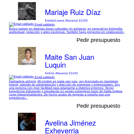
Mariaje Ruiz Díaz
Estella/Lizarra (Navarra) 31200
Email validado
Busco trabajo en distintas áreas culturales y/o artísticas, en especial en fotógrafía,
audiovisual, redacción y artes escénicas. También hago proyectos en colaboración.
Pedir presupuesto
Maite San Juan
Luquin
Arróniz (Navarra) 31243
Email validado
Estimado/a señor/a; Mi nombre es maite san juan, soy licenciada en magisterio
infantil, además de administración y dirección de empresas y empresariales. Soy
una persona con gran facilidad para adaptarme a distintos entornos. Tengo
experiencia trabajando y estudiando en países extranjeros tanto de habla inglesa
como hispanohablantes. De hecho acabo de regresar a españa tras una
experiencia...
Pedir presupuesto
Avelina Jiménez
Exheverria