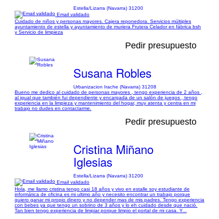
Estella/Lizarra (Navarra) 31200
Email validado
Cuidado de niños y personas mayores. Cajera reponedora. Servicios múltiples
ayuntamiento de estella y ayuntamiento de muriera Frutera Celador en fábrica bsh
y Servicio de limpieza
Pedir presupuesto
Susana Robles
Urbanizacion Irache (Navarra) 31208
Bueno me dedico al cuidado de personas mayores , tengo experiencia de 2 años ,
al igual que también fui dependiente y encargada de un salón de juegos , tengo
experiencia en la limpieza y mantenimiento del hogar, muy atenta y centra en mi
trabajo no dudes en contactarme.
Pedir presupuesto
Cristina Miñano
Iglesias
Estella/Lizarra (Navarra) 31200
Email validado
Hola, me llamo cristina tengo casi 18 años y vivo en estalle soy estudiante de
informática de oficina es mi ultimo año y necesito encontrar un trabajo porque
quiero ganar mi propio dinero y no depender mas de mis padres. Tengo experiencia
con bebes ya que tengo un sobrino de 3 años y lo eh cuidado desde que nació.
Tan bien tengo experiencia de limpiar porque limpio el portal de mi casa. Y...