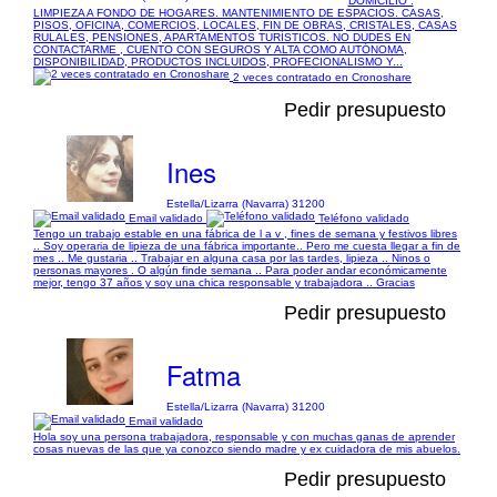
DOMICILIO .
LIMPIEZA A FONDO DE HOGARES. MANTENIMIENTO DE ESPACIOS. CASAS,
PISOS, OFICINA, COMERCIOS, LOCALES, FIN DE OBRAS, CRISTALES, CASAS
RULALES, PENSIONES, APARTAMENTOS TURÍSTICOS. NO DUDES EN
CONTACTARME , CUENTO CON SEGUROS Y ALTA COMO AUTÓNOMA,
DISPONIBILIDAD, PRODUCTOS INCLUIDOS, PROFECIONALISMO Y...
2 veces contratado en Cronoshare
Pedir presupuesto
Ines
Estella/Lizarra (Navarra) 31200
Email validado
Teléfono validado
Tengo un trabajo estable en una fábrica de l a v , fines de semana y festivos libres
.. Soy operaria de lipieza de una fábrica importante.. Pero me cuesta llegar a fin de
mes .. Me gustaria .. Trabajar en alguna casa por las tardes, lipieza .. Ninos o
personas mayores . O algún finde semana .. Para poder andar económicamente
mejor, tengo 37 años y soy una chica responsable y trabajadora .. Gracias
Pedir presupuesto
Fatma
Estella/Lizarra (Navarra) 31200
Email validado
Hola soy una persona trabajadora, responsable y con muchas ganas de aprender
cosas nuevas de las que ya conozco siendo madre y ex cuidadora de mis abuelos.
Pedir presupuesto