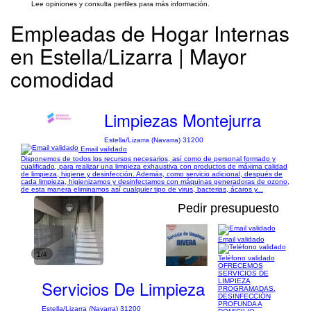
Lee opiniones y consulta perfiles para más información.
Empleadas de Hogar Internas
en Estella/Lizarra | Mayor
comodidad
Limpiezas Montejurra
Estella/Lizarra (Navarra) 31200
Email validado
Disponemos de todos los recursos necesarios, así como de personal formado y
cualificado, para realizar una limpieza exhaustiva con productos de máxima calidad
de limpieza, higiene y desinfección. Además, como servicio adicional, después de
cada limpieza, higienizamos y desinfectamos con máquinas generadoras de ozono,
de esta manera eliminamos así cualquier tipo de virus, bacterias, ácaros y...
Pedir presupuesto
Email validado
1/4
Teléfono validado
OFRECEMOS
SERVICIOS DE
Servicios De Limpieza
LIMPIEZA
PROGRAMADAS.
DESINFECCIÓN
PROFUNDA A
Estella/Lizarra (Navarra) 31200