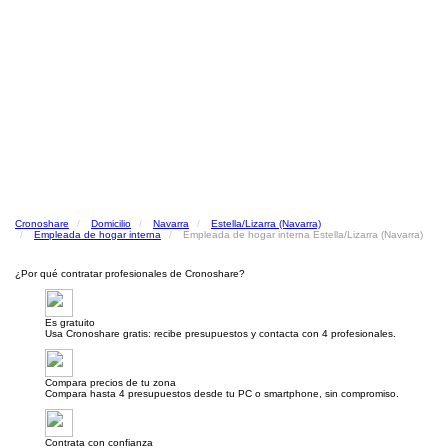
Cronoshare
Domicilio
Navarra
Estella/Lizarra (Navarra)
Empleada de hogar interna
Empleada de hogar interna Estella/Lizarra (Navarra)
¿Por qué contratar profesionales de Cronoshare?
Es gratuito
Usa Cronoshare gratis: recibe presupuestos y contacta con 4 profesionales.
Compara precios de tu zona
Compara hasta 4 presupuestos desde tu PC o smartphone, sin compromiso.
Contrata con confianza