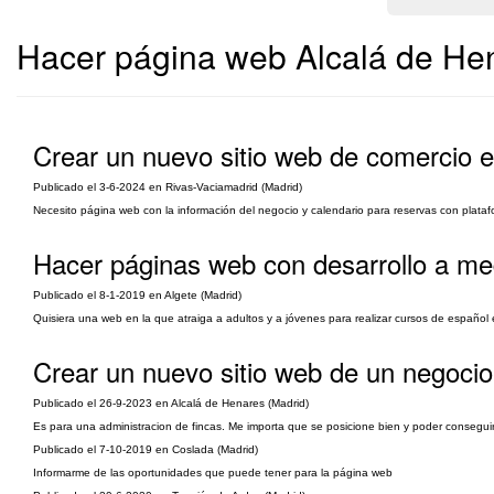
Hacer página web Alcalá de He
Crear un nuevo sitio web de comercio el
Publicado el 3-6-2024 en Rivas-Vaciamadrid (Madrid)
Necesito página web con la información del negocio y calendario para reservas con plataf
Hacer páginas web con desarrollo a me
Publicado el 8-1-2019 en Algete (Madrid)
Quisiera una web en la que atraiga a adultos y a jóvenes para realizar cursos de español 
Crear un nuevo sitio web de un negocio 
Publicado el 26-9-2023 en Alcalá de Henares (Madrid)
Es para una administracion de fincas. Me importa que se posicione bien y poder conseguir
Publicado el 7-10-2019 en Coslada (Madrid)
Informarme de las oportunidades que puede tener para la página web