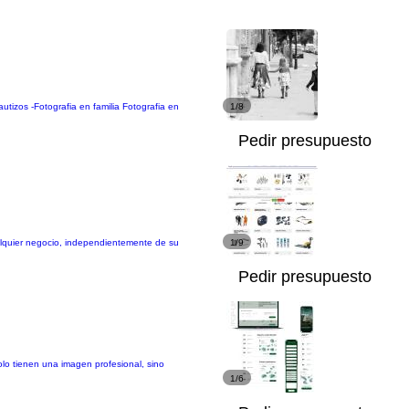
autizos -Fotografia en familia Fotografia en
1/8
Pedir presupuesto
alquier negocio, independientemente de su
1/9
Pedir presupuesto
olo tienen una imagen profesional, sino
1/6