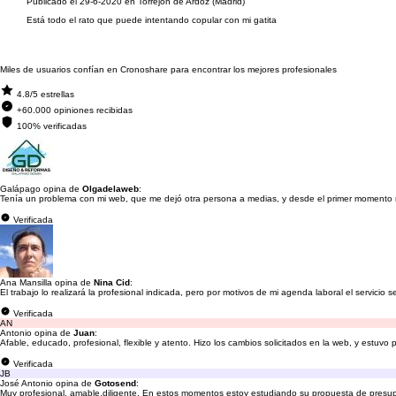
Publicado el 29-6-2020 en Torrejón de Ardoz (Madrid)
Está todo el rato que puede intentando copular con mi gatita
Miles de usuarios confían en Cronoshare para encontrar los mejores profesionales
4.8/5 estrellas
+60.000 opiniones recibidas
100% verificadas
Galápago opina de
Olgadelaweb
:
Tenía un problema con mi web, que me dejó otra persona a medias, y desde el primer momento me
Verificada
Ana Mansilla opina de
Nina Cid
:
El trabajo lo realizará la profesional indicada, pero por motivos de mi agenda laboral el servicio s
Verificada
AN
Antonio opina de
Juan
:
Afable, educado, profesional, flexible y atento. Hizo los cambios solicitados en la web, y estuv
Verificada
JB
José Antonio opina de
Gotosend
:
Muy profesional, amable,diligente. En estos momentos estoy estudiando su propuesta de presu