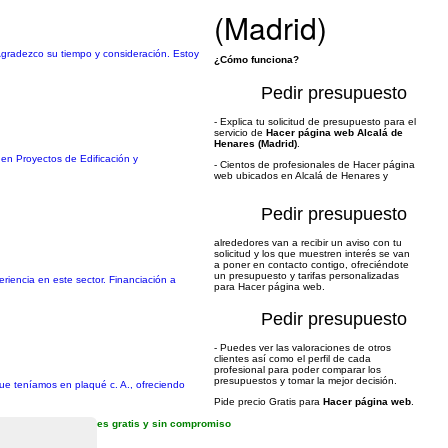
(Madrid)
 Agradezco su tiempo y consideración. Estoy
¿Cómo funciona?
Pedir presupuesto
- Explica tu solicitud de presupuesto para el
servicio de
Hacer página web Alcalá de
Henares (Madrid)
.
r en Proyectos de Edificación y
- Cientos de profesionales de Hacer página
web ubicados en Alcalá de Henares y
Pedir presupuesto
alrededores van a recibir un aviso con tu
solicitud y los que muestren interés se van
a poner en contacto contigo, ofreciéndote
un presupuesto y tarifas personalizadas
iencia en este sector. Financiación a
para Hacer página web.
Pedir presupuesto
- Puedes ver las valoraciones de otros
clientes así como el perfil de cada
profesional para poder comparar los
presupuestos y tomar la mejor decisión.
ue teníamos en plaqué c. A., ofreciendo
Pide precio Gratis para
Hacer página web
.
es gratis y sin compromiso