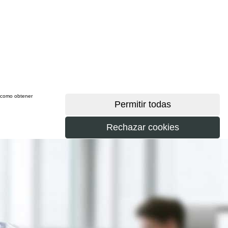
sí como obtener
más