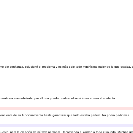
 dio confianza, solucionó el problema y es más dejo todo muchísimo mejor de lo que estaba, en 
e realizará más adelante, por ello no puedo puntuar el servicio en sí sino el contacto...
o pendiente de su funcionamiento hasta garantizar que todo estaba perfect. No podía pedir más.
puesto, para la creación de mí web personal. Recomiendo a Yordan a todo el mundo. Muchas gra