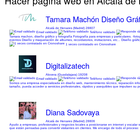
Hacer página web en Alcalá de
Tamara Machón Diseño Gráfi
Alcalá de Henares (Madrid) 28807
Email validado
Teléfono validado
Tamara machon, diseño gráfico y fotografía Fotografía para empresas y particulares. -fotogra
eventos Diseño y maquetación de albumes, recordatorios, invitaciones, etc... Diseño gráfic
1 veces contratado en Cronoshare
Digitalizatech
Alovera (Guadalajara) 19208
Email validado
Teléfono validado
Somos una empresa especializada en diseño web, mantenimiento técnico, reparación info
tamaño, pueda acceder a servicios profesionales, rápidos y asequibles que impulsen su 
Diana Sadovaya
Alcalá de Henares (Madrid) 28806
Ayudo a empresas, profesionales y negocios locales a posicionarse en internet y escalar 
que están pensadas para convertir visitantes en clientes. Me encargo de todo el proceso: de