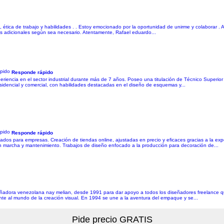
n, ética de trabajo y habilidades . . Estoy emocionado por la oportunidad de unirme y colaborar .
as adicionales según sea necesario. Atentamente, Rafael eduardo...
Responde rápido
experiencia en el sector industrial durante más de 7 años. Poseo una titulación de Técnico Superio
 residencial y comercial, con habilidades destacadas en el diseño de esquemas y...
Responde rápido
os para empresas. Creación de tiendas online, ajustadas en precio y eficaces gracias a la exper
 marcha y mantenimiento. Trabajos de diseño enfocado a la producción para decoración de...
señadora venezolana nay melian, desde 1991 para dar apoyo a todos los diseñadores freelance q
erente al mundo de la creación visual. En 1994 se une a la aventura del empaque y se...