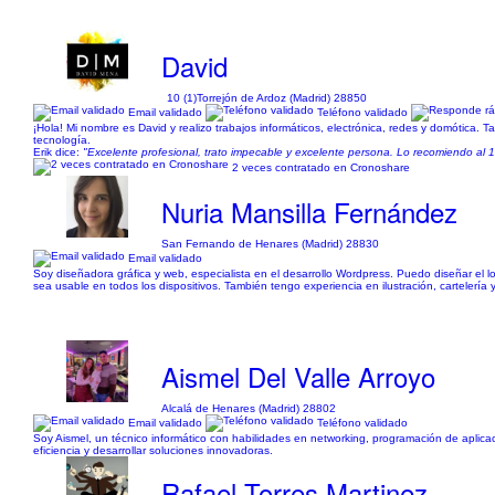
David
10 (1)
Torrejón de Ardoz (Madrid) 28850
Email validado
Teléfono validado
¡Hola! Mi nombre es David y realizo trabajos informáticos, electrónica, redes y domótica. 
tecnología.
Erik dice:
"Excelente profesional, trato impecable y excelente persona. Lo recomiendo al
2 veces contratado en Cronoshare
Nuria Mansilla Fernández
San Fernando de Henares (Madrid) 28830
Email validado
Soy diseñadora gráfica y web, especialista en el desarrollo Wordpress. Puedo diseñar el 
sea usable en todos los dispositivos. También tengo experiencia en ilustración, cartelería
Aismel Del Valle Arroyo
Alcalá de Henares (Madrid) 28802
Email validado
Teléfono validado
Soy Aismel, un técnico informático con habilidades en networking, programación de aplicac
eficiencia y desarrollar soluciones innovadoras.
Rafael Torres Martinez