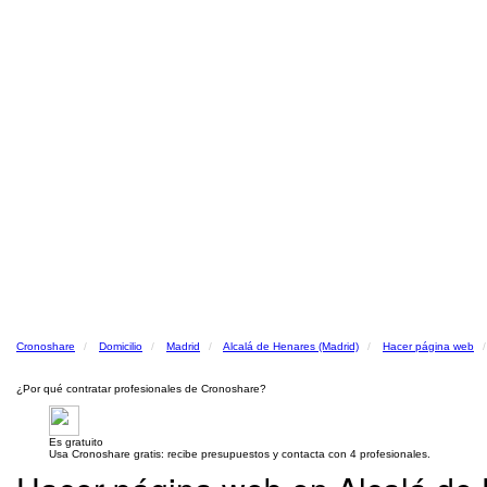
Cronoshare
Domicilio
Madrid
Alcalá de Henares (Madrid)
Hacer página web
¿Por qué contratar profesionales de Cronoshare?
Es gratuito
Usa Cronoshare gratis: recibe presupuestos y contacta con 4 profesionales.