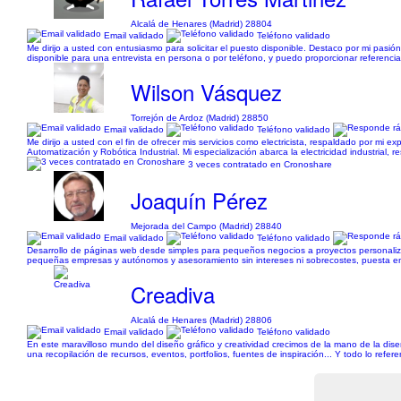
Alcalá de Henares (Madrid) 28804
Email validado
Teléfono validado
Me dirijo a usted con entusiasmo para solicitar el puesto disponible. Destaco por mi pasió
disponible para una entrevista en persona o por teléfono, y puedo proporcionar referenci
Wilson Vásquez
Torrejón de Ardoz (Madrid) 28850
Email validado
Teléfono validado
Me dirijo a usted con el fin de ofrecer mis servicios como electricista, respaldado por mi 
Automatización y Robótica Industrial. Mi especialización abarca la electricidad industrial,
3 veces contratado en Cronoshare
Joaquín Pérez
Mejorada del Campo (Madrid) 28840
Email validado
Teléfono validado
Desarrollo de páginas web desde simples para pequeños negocios a proyectos personalizad
pequeñas empresas y autónomos y asesoramiento sin intereses ni sobrecostes, puesta en
Creadiva
Alcalá de Henares (Madrid) 28806
Email validado
Teléfono validado
En este maravilloso mundo del diseño gráfico y creatividad crecimos de la mano de la di
una recopilación de recursos, eventos, portfolios, fuentes de inspiración... Y todo lo ref