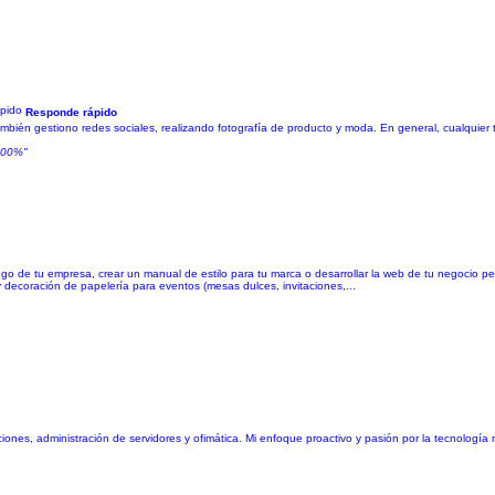
Responde rápido
También gestiono redes sociales, realizando fotografía de producto y moda. En general, cualquier 
 100%"
logo de tu empresa, crear un manual de estilo para tu marca o desarrollar la web de tu negocio 
 y decoración de papelería para eventos (mesas dulces, invitaciones,...
iones, administración de servidores y ofimática. Mi enfoque proactivo y pasión por la tecnología