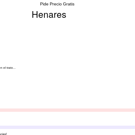
Pide Precio Gratis
Henares
el trato...
cias!