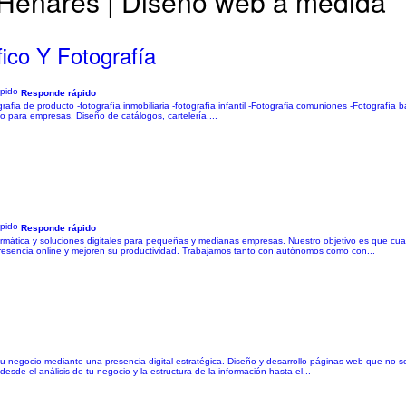
 Henares | Diseño web a medida
co Y Fotografía
Responde rápido
fia de producto -fotografía inmobiliaria -fotografía infantil -Fotografia comuniones -Fotografía b
o para empresas. Diseño de catálogos, cartelería,...
Responde rápido
rmática y soluciones digitales para pequeñas y medianas empresas. Nuestro objetivo es que cu
presencia online y mejoren su productividad. Trabajamos tanto con autónomos como con...
su negocio mediante una presencia digital estratégica. Diseño y desarrollo páginas web que no s
sde el análisis de tu negocio y la estructura de la información hasta el...