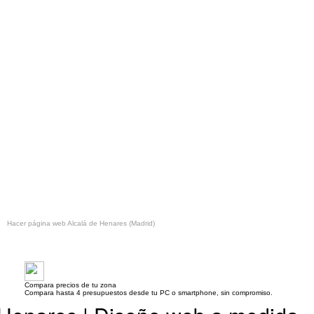
Hacer página web Alcalá de Henares (Madrid)
Compara precios de tu zona
Compara hasta 4 presupuestos desde tu PC o smartphone, sin compromiso.