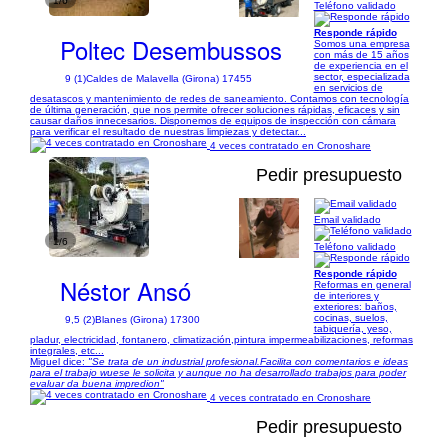
1/6
Teléfono validado
Responde rápido
Poltec Desembussos
Somos una empresa
con más de 15 años
de experiencia en el
sector, especializada
9 (1)
Caldes de Malavella (Girona) 17455
en servicios de
desatascos y mantenimiento de redes de saneamiento. Contamos con tecnología
de última generación, que nos permite ofrecer soluciones rápidas, eficaces y sin
causar daños innecesarios. Disponemos de equipos de inspección con cámara
para verificar el resultado de nuestras limpiezas y detectar...
4 veces contratado en Cronoshare
Pedir presupuesto
Email validado
1/6
Teléfono validado
Responde rápido
Néstor Ansó
Reformas en general
de interiores y
exteriores: baños,
cocinas, suelos,
9,5 (2)
Blanes (Girona) 17300
tabiquería, yeso,
pladur, electricidad, fontanero, climatización,pintura impermeabilizaciones, reformas
integrales, etc...
Miguel dice:
"Se trata de un industrial profesional.Facilita con comentarios e ideas
para el trabajo wuese le solicita y aunque no ha desarrollado trabajos para poder
evaluar da buena impredion"
4 veces contratado en Cronoshare
Pedir presupuesto