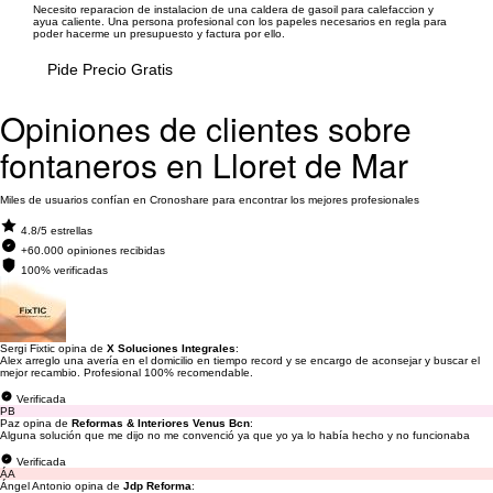
Necesito reparacion de instalacion de una caldera de gasoil para calefaccion y
ayua caliente. Una persona profesional con los papeles necesarios en regla para
poder hacerme un presupuesto y factura por ello.
Pide Precio Gratis
Opiniones de clientes sobre
fontaneros en Lloret de Mar
Miles de usuarios confían en Cronoshare para encontrar los mejores profesionales
4.8/5 estrellas
+60.000 opiniones recibidas
100% verificadas
Sergi Fixtic opina de
X Soluciones Integrales
:
Alex arreglo una avería en el domicilio en tiempo record y se encargo de aconsejar y buscar el
mejor recambio. Profesional 100% recomendable.
Verificada
PB
Paz opina de
Reformas & Interiores Venus Bcn
:
Alguna solución que me dijo no me convenció ya que yo ya lo había hecho y no funcionaba
Verificada
ÁA
Ángel Antonio opina de
Jdp Reforma
: