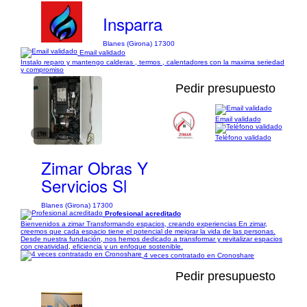
Insparra
Blanes (Girona) 17300
Email validado
Instalo reparo y mantengo calderas , termos , calentadores con la maxima seriedad
y compromiso
Pedir presupuesto
Email validado
1/8
Teléfono validado
Zimar Obras Y
Servicios Sl
Blanes (Girona) 17300
Profesional acreditado
Bienvenidos a zimar Transformando espacios, creando experiencias En zimar,
creemos que cada espacio tiene el potencial de mejorar la vida de las personas.
Desde nuestra fundación, nos hemos dedicado a transformar y revitalizar espacios
con creatividad, eficiencia y un enfoque sostenible.
4 veces contratado en Cronoshare
Pedir presupuesto