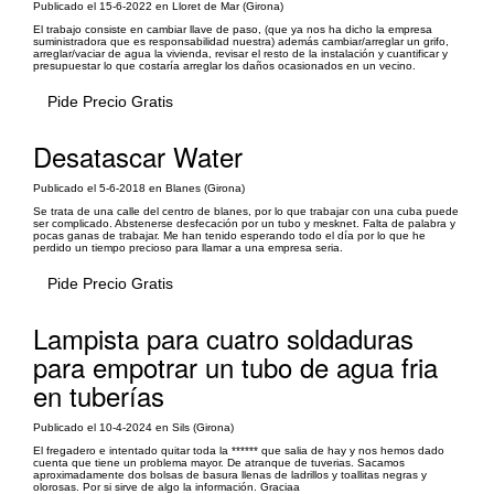
Publicado el 15-6-2022 en Lloret de Mar (Girona)
El trabajo consiste en cambiar llave de paso, (que ya nos ha dicho la empresa
suministradora que es responsabilidad nuestra) además cambiar/arreglar un grifo,
arreglar/vaciar de agua la vivienda, revisar el resto de la instalación y cuantificar y
presupuestar lo que costaría arreglar los daños ocasionados en un vecino.
Pide Precio Gratis
Desatascar Water
Publicado el 5-6-2018 en Blanes (Girona)
Se trata de una calle del centro de blanes, por lo que trabajar con una cuba puede
ser complicado. Abstenerse desfecación por un tubo y mesknet. Falta de palabra y
pocas ganas de trabajar. Me han tenido esperando todo el día por lo que he
perdido un tiempo precioso para llamar a una empresa seria.
Pide Precio Gratis
Lampista para cuatro soldaduras
para empotrar un tubo de agua fria
en tuberías
Publicado el 10-4-2024 en Sils (Girona)
El fregadero e intentado quitar toda la ****** que salia de hay y nos hemos dado
cuenta que tiene un problema mayor. De atranque de tuverias. Sacamos
aproximadamente dos bolsas de basura llenas de ladrillos y toallitas negras y
olorosas. Por si sirve de algo la información. Graciaa