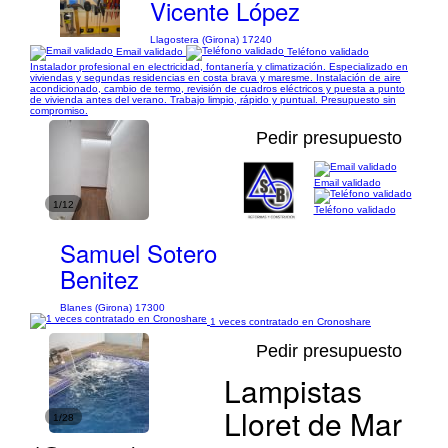
Vicente López
Llagostera (Girona) 17240
Email validado
Teléfono validado
Instalador profesional en electricidad, fontanería y climatización. Especializado en
viviendas y segundas residencias en costa brava y maresme. Instalación de aire
acondicionado, cambio de termo, revisión de cuadros eléctricos y puesta a punto
de vivienda antes del verano. Trabajo limpio, rápido y puntual. Presupuesto sin
compromiso.
Pedir presupuesto
Email validado
1/12
Teléfono validado
Samuel Sotero
Benitez
Blanes (Girona) 17300
1 veces contratado en Cronoshare
Pedir presupuesto
Lampistas
Lloret de Mar
1/28