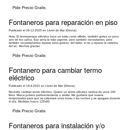
Pide Precio Gratis
Fontaneros para reparación en piso
Publicado el 26-12-2025 en Lloret de Mar (Girona)
Hola, El termotanque eléctrico hace un ruido como silbido, también gotea un poco
uno de los caños. Eso sería lo más urgente, pero también necesitamos, pero
también necesitaríamos reparar otros goteos, del bidet, el wc y reparar la cisterna
del wc. Muchas gracias
Pide Precio Gratis
Fontanero para cambiar termo
eléctrico
Publicado el 19-4-2022 en Lloret de Mar (Girona)
Necesito cambiar termo eléctrico. Quiero un termo eléctrico vertical de unos 100
litros. Marca junkers preferentemente o similar. Me gustaría que tuviera
temporizador para que se calentará unas horas x las noches y se apagara durante
el día. Medidas hueco 120x60.
Pide Precio Gratis
Fontaneros para instalación y/o