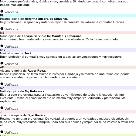
Muy buenos profesionales, rápidos y muy amables. Sin duda contactaré con ellos para otro
trabajo más adelante
Verificada
RI
Ricardo opina de
Reforma Integrales Siguenza
:
Muy profesional, respondió y antendió rápido la consulta, lo volvería a contratar. Gracias.
Verificada
MB
Maria opina de
Lacasa Servicio De Manitas Y Reformas
:
Muy puntual, buen trabajador y muy correcto todo el trabajo. Ya lo he recomendado.
Verificada
MG
Maribel opina de
José
:
Buen profesional puntual Y muy correcto en todas las conversaciones y muy resolutivo
Verificada
AB
Alejandro opina de
Ruber Roca
:
Desde el principio, se tomó mucho interés por el trabajo y lo realizó de una forma estupenda,
con unos acabados perfectos. He quedado muy contento.
Verificada
NA
Nathaly opina de
Mg Reformas
:
Elegí a este profesional para la instalación de ventiladores de techo y la experiencia fue
excelente. Desde el primer momento se mostró muy simpático, educado y profesional. Me
explicó con...
Verificada
JL
José Luis opina de
Dgsl Iberica
:
Realmente un gran profesional. De verdad, si quereis a un verdadedo maestro electrico, sin
duda es el. Muy resolutivo,tranquilo ,todo con sus normas y limpio, sin duda volvere a tratar con
el....
Verificada
GU