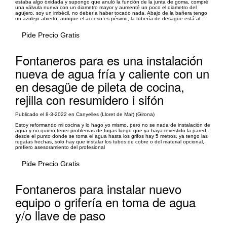
estaba algo óxidada y supongo que anuló la función de la junta de goma, compré
una válvula nueva con un diametro mayor y aumenté un poco el diametro del
agujero, soy un imbécil, no debería haber tocado nada. Abajo de la bañera tengo
un azulejo abierto, aunque el acceso es pésimo, la tubería de desagüe está al...
Pide Precio Gratis
Fontaneros para es una instalación
nueva de agua fría y caliente con un
en desagüe de pileta de cocina,
rejilla con resumidero i sifón
Publicado el 8-3-2022 en Canyelles (Lloret de Mar) (Girona)
Estoy reformando mi cocina y lo hago yo mismo, pero no se nada de instalación de
agua y no quiero tener problemas de fugas luego que ya haya revestido la pared;
desde el punto donde se toma el agua hasta los grifos hay 5 metros, ya tengo las
regatas hechas, solo hay que instalar los tubos de cobre o del material opcional,
prefiero asesoramiento del profesional
Pide Precio Gratis
Fontaneros para instalar nuevo
equipo o grifería en toma de agua
y/o llave de paso