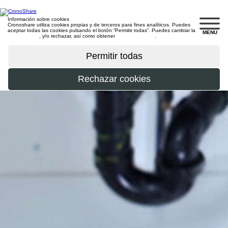
Información sobre cookies
Cronoshare utiliza cookies propias y de terceros para fines analíticos. Puedes
aceptar todas las cookies pulsando el botón “Permitir todas”. Puedes cambiar la
MENU
configuración
, y/o rechazar, así como obtener
más información
.