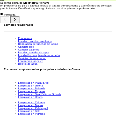
Guillermo opina de
Electricista Hicham
:
Un profesional de pies a cabeza, realizo el trabajo perfectamente y además nos dio consejos
para la instalación eléctrica que luego hicimos con el muy buenos profesionales
Verificada
Servicios relacionados
Fontaneros
Instalar o cambiar sanitarios
Reparación de tuberías sin obras
Cambiar grifo
Cambiar bajantes
Instalar contador de agua
Instalación completa de fontanería
Cambiar cisterna de wc
Fontaneros urgentes
Boletín de agua
Encuentra Lampistas en las principales ciudades de Girona
Lampistas en Platja d'Aro
Lampistas en Girona
Lampistas en Palamós
Lampistas en Figueres
Lampistas en Sant Feliu de Guíxols
Lampistas en Roses
Lampistas en Calonge
Lampistas en Blanes
Lampistas en Palafrugell
Lampistas en Salt
Lampistas en Vidreres