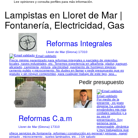
Lee opiniones y consulta perfiles para más información.
Lampistas en Lloret de Mar |
Fontanería, Electricidad, Gas
Reformas Integrales
Lloret de Mar (Girona) 17310
Email validado
Precio minimo garantizado para reformas integrales o parciales de viviendas,
locales, naves industriales, etc. Tenemos experiencia en albañeria, pladur, parquet,
alicatado, carpinteria, pintura, electricidad, pavimento de hormigon impreso,
cemento pulido y microcemento. No dudes en llamar y pedir presupuesto que es
gratuito y sin ningun compromiso, para cualquier trabajo de este tipo, sea...
Pedir presupuesto
Email validado
Por medio de la
1/9
presente , es grato
dirigirme ha ustedes
enviándoles mis más
cordiales saludos y a
Reformas C.a.m
su ves mi
presentación. Soy
persona seria ,
responsable, dinámica
Lloret de Mar (Girona) 17310
y muy trabajadora que
ofrece servicios de fontanería, reformas i construcción en general ( pinturas , papel
pintado , microcemento , suelos laminados, etc…) Un saludo