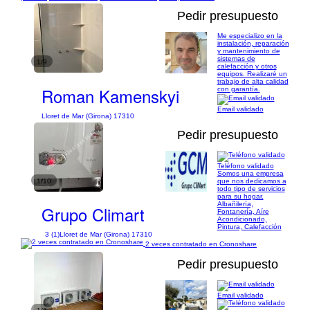
Pedir presupuesto
Me especializo en la
instalación, reparación
y mantenimiento de
sistemas de
1/9
calefacción y otros
equipos. Realizaré un
trabajo de alta calidad
Roman Kamenskyi
con garantía.
Email validado
Lloret de Mar (Girona) 17310
Pedir presupuesto
Teléfono validado
Somos una empresa
1/10
que nos dedicamos a
todo tipo de servicios
para su hogar.
Albañilería,
Grupo Climart
Fontanería, Aíre
Acondicionado,
Pintura, Calefacción
3 (1)
Lloret de Mar (Girona) 17310
2 veces contratado en Cronoshare
Pedir presupuesto
Email validado