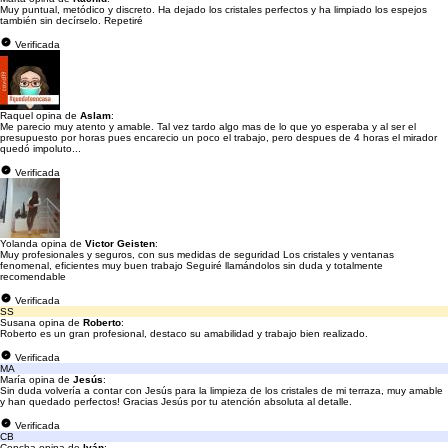
Muy puntual, metódico y discreto. Ha dejado los cristales perfectos y ha limpiado los espejos
también sin decírselo. Repetiré
Verificada
Raquel opina de
Aslam
:
Me parecio muy atento y amable. Tal vez tardo algo mas de lo que yo esperaba y al ser el
presupuesto por horas pues encarecio un poco el trabajo, pero despues de 4 horas el mirador
quedó impoluto...
Verificada
Yolanda opina de
Victor Geisten
:
Muy profesionales y seguros, con sus medidas de seguridad Los cristales y ventanas
fenomenal, eficientes muy buen trabajo Seguiré llamándolos sin duda y totalmente
recomendable
Verificada
SS
Susana opina de
Roberto
:
Roberto es un gran profesional, destaco su amabilidad y trabajo bien realizado.
Verificada
MA
María opina de
Jesús
:
Sin duda volvería a contar con Jesús para la limpieza de los cristales de mi terraza, muy amable
y han quedado perfectos! Gracias Jesús por tu atención absoluta al detalle.
Verificada
CB
Concha opina de
Iván
: