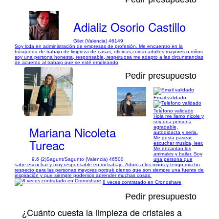
Adializ Osorio Castillo
Gilet (Valencia) 46149
Soy lcda en administración de empresas de profesión. Me encuentro en la
búsqueda de trabajo de limpieza de casas, oficinas,cuidar adultos mayores o niños
soy una persona honesta, responsable, respetuosa me adapto a las circunstancias
de acuerdo al trabajo que se esté empleando
Pedir presupuesto
Email validado
1/4
Teléfono validado
Hola me llamo nicole y
soy una persona
Mariana Nicoleta
agradable,
autodidacta y seria.
Me gusta pasear,
Tureac
escuchar musica, leer.
Me encantan los
animales y bailar. Soy
9,6 (2)
Sagunt/Sagunto (Valencia) 46500
una persona que
sabe escuchar y muy responsable en mi trabajo. Adoro a los niños y tengo mucho
respecto para las personas mayores porqué pienso que son siempre una fuente de
inspiración y que siempre podemos aprender muchas cosas.
8 veces contratado en Cronoshare
Pedir presupuesto
¿Cuánto cuesta la limpieza de cristales a