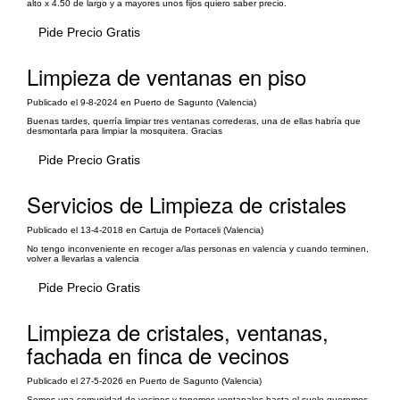
alto x 4.50 de largo y a mayores unos fijos quiero saber precio.
Pide Precio Gratis
Limpieza de ventanas en piso
Publicado el 9-8-2024 en Puerto de Sagunto (Valencia)
Buenas tardes, querría limpiar tres ventanas correderas, una de ellas habría que
desmontarla para limpiar la mosquitera. Gracias
Pide Precio Gratis
Servicios de Limpieza de cristales
Publicado el 13-4-2018 en Cartuja de Portaceli (Valencia)
No tengo inconveniente en recoger a/las personas en valencia y cuando terminen,
volver a llevarlas a valencia
Pide Precio Gratis
Limpieza de cristales, ventanas,
fachada en finca de vecinos
Publicado el 27-5-2026 en Puerto de Sagunto (Valencia)
Somos una comunidad de vecinos y tenemos ventanales hasta el suelo queremos