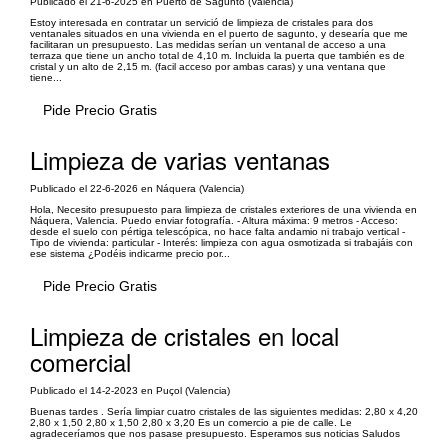
Publicado el 21-6-2025 en Puerto de Sagunto (Valencia)
Estoy interesada en contratar un servició de limpieza de cristales para dos
ventanales situados en una vivienda en el puerto de sagunto, y desearía que me
facilitaran un presupuesto. Las medidas serían un ventanal de acceso a una
terraza que tiene un ancho total de 4,10 m. Incluida la puerta que también es de
cristal y un alto de 2,15 m. (facil acceso por ambas caras) y una ventana que
tiene...
Pide Precio Gratis
Limpieza de varias ventanas
Publicado el 22-6-2026 en Náquera (Valencia)
Hola, Necesito presupuesto para limpieza de cristales exteriores de una vivienda en
Náquera, Valencia. Puedo enviar fotografía. - Altura máxima: 9 metros - Acceso:
desde el suelo con pértiga telescópica, no hace falta andamio ni trabajo vertical -
Tipo de vivienda: particular - Interés: limpieza con agua osmotizada si trabajáis con
ese sistema ¿Podéis indicarme precio por...
Pide Precio Gratis
Limpieza de cristales en local
comercial
Publicado el 14-2-2023 en Puçol (Valencia)
Buenas tardes . Sería limpiar cuatro cristales de las siguientes medidas: 2,80 x 4,20
2,80 x 1,50 2,80 x 1,50 2,80 x 3,20 Es un comercio a pie de calle. Le
agradeceríamos que nos pasase presupuesto. Esperamos sus noticias Saludos