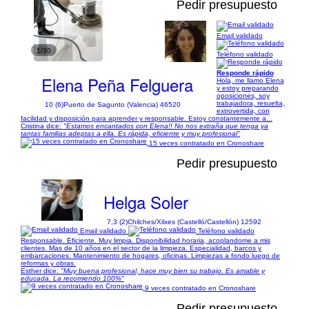
Pedir presupuesto
Email validado
1/30
Teléfono validado
Responde rápido
Elena Peña Felguera
Hola, me llamo Elena
y estoy preparando
oposiciones, soy
trabajadora, resuelta,
10 (6)
Puerto de Sagunto (Valencia) 46520
extrovertida, con
facilidad y disposición para aprender y responsable. Estoy constantemente a...
Cristina dice:
"Estamos encantados con Elena!! No nos extraña que tenga ya
tantas familias adeptas a ella. Es rápida, eficiente y muy profesional"
15 veces contratado en Cronoshare
Pedir presupuesto
Helga Soler
7,3 (2)
Chilches/Xilxes (Castelló/Castellón) 12592
Email validado
Teléfono validado
Responsable. Eficiente. Muy limpia. Disponibilidad horaria, acoplandome a mis
clientes. Mas de 10 años en el sector de la limpieza. Especialidad, barcos y
embarcaciones. Mantenimiento de hogares, oficinas. Limpiezas a fondo luego de
reformas y obras.
Esther dice:
"Muy buena profesional, hace muy bien su trabajo. Es amable y
educada. La recomiendo 100%"
9 veces contratado en Cronoshare
Pedir presupuesto