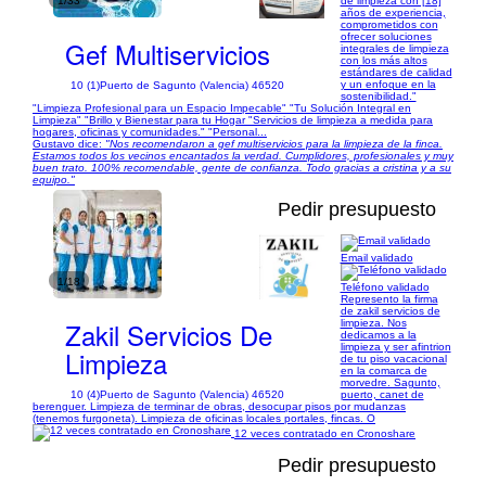
1/33
de limpieza con [18]
años de experiencia,
comprometidos con
ofrecer soluciones
Gef Multiservicios
integrales de limpieza
con los más altos
estándares de calidad
y un enfoque en la
10 (1)
Puerto de Sagunto (Valencia) 46520
sostenibilidad."
"Limpieza Profesional para un Espacio Impecable" "Tu Solución Integral en
Limpieza" "Brillo y Bienestar para tu Hogar "Servicios de limpieza a medida para
hogares, oficinas y comunidades." "Personal...
Gustavo dice:
"Nos recomendaron a gef multiservicios para la limpieza de la finca.
Estamos todos los vecinos encantados la verdad. Cumplidores, profesionales y muy
buen trato. 100% recomendable, gente de confianza. Todo gracias a cristina y a su
equipo."
Pedir presupuesto
Email validado
1/18
Teléfono validado
Represento la firma
de zakil servicios de
Zakil Servicios De
limpieza. Nos
dedicamos a la
limpieza y ser afintrion
Limpieza
de tu piso vacacional
en la comarca de
morvedre. Sagunto,
10 (4)
Puerto de Sagunto (Valencia) 46520
puerto, canet de
berenguer. Limpieza de terminar de obras, desocupar pisos por mudanzas
(tenemos furgoneta). Limpieza de oficinas locales portales, fincas. O
12 veces contratado en Cronoshare
Pedir presupuesto