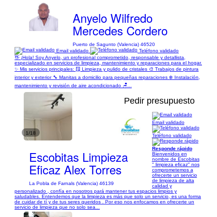
Anyelo Wilfredo
Mercedes Cordero
Puerto de Sagunto (Valencia) 46520
Email validado
Teléfono validado
👋 ¡Hola! Soy Anyelo, un profesional comprometido, responsable y detallista,
especializado en servicios de limpieza, mantenimiento y reparaciones para el hogar.
✨ Mis servicios principales: 🪟 Limpieza y pulido de cristales 🎨 Trabajos de pintura
interior y exterior 🔧 Manitas a domicilio para pequeñas reparaciones ❄️ Instalación,
mantenimiento y revisión de aire acondicionado 🪑...
Pedir presupuesto
Email validado
1/18
Teléfono validado
Responde rápido
Escobitas Limpieza
Bienvenidos en
nombre de Escobitas
Eficaz Alex Torres
" limpieza eficaz" nos
comprometemos a
ofrecerte un servicio
de limpieza de alta
La Pobla de Farnals (Valencia) 46139
calidad y
personalizado , confía en nosotros pará mantener tus espacios limpios y
saludables. Entendemos que la limpieza es más que solo un servicio, es una forma
de cuidar de tí y de tus seres queridos . Por eso nos enfocamos en ofrecerte un
servicio de limpieza que no solo sea...