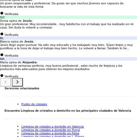
Un joven responsable y profesional. Da gusto ver que muchos jóvenes son capaces de
buscarse la vida de esta forma
Verificada
SO
Sonia opina de
Jesús
:
Un gran profesional. Muy recomendable.. muy fatisfecha con el trabajo que ha realizado en mi
casa. Sin duda lo volveré a contratar.
Verificada
BL
Blanca opina de
Jesús
:
Jesús llegó super puntual. Ha sido muy educado y ha trabajado muy bien. Súper limpio y muy
puntilloso a la hora de dejar el trabajo muy bien hecho. Le volveré a llamar. También lo he...
Verificada
MA
María opina de
Alejandra
:
Limpieza de ventanas perfecta, muy buena profesional , sabe mucho de limpieza y los
productos más adecuados para obtener los mejores resultados.
Verificada
Servicios relacionados
Pulido de cristales
Encuentra Limpieza de cristales a domicilio en las principales ciudades de Valencia
Limpieza de cristales a domicilio en Valencia
Limpieza de cristales a domicilio en Puçol
Limpieza de cristales a domicilio en Alzira
Limpieza de cristales a domicilio en L' Eliana