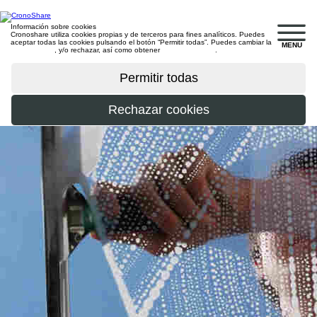
Información sobre cookies
Cronoshare utiliza cookies propias y de terceros para fines analíticos. Puedes
aceptar todas las cookies pulsando el botón “Permitir todas”. Puedes cambiar la
MENU
configuración
, y/o rechazar, así como obtener
más información
.