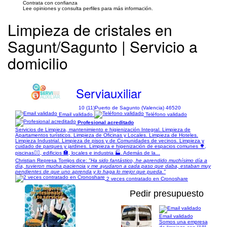
Contrata con confianza
Lee opiniones y consulta perfiles para más información.
Limpieza de cristales en
Sagunt/Sagunto | Servicio a
domicilio
Serviauxiliar
10 (11)
Puerto de Sagunto (Valencia) 46520
Email validado
Teléfono validado
Profesional acreditado
Servicios de Limpieza, mantenimiento e higienización Integral. Limpieza de
Apartamentos turísticos. Limpieza de Oficinas y Locales. Limpieza de Hoteles.
Limpieza Industrial. Limpieza de pisos y de Comunidades de vecinos. Limpieza y
cuidado de parques y jardines. Limpieza e higenización de espacios comunes 🌳,
piscinas🏊‍♀, edificios 🏣, locales e industria 🏭. Además de la...
Christian Represa Torrijos dice:
"Ha sido fantástico, he aprendido muchísimo día a
día, tuvieron mucha paciencia y me ayudaron a cada paso que daba, estaban muy
pendientes de que uno aprenda y lo haga lo mejor que pueda."
2 veces contratado en Cronoshare
Pedir presupuesto
Email validado
Somos una empresa