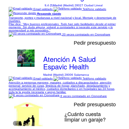
9,4 (5)
Madrid (Madrid) 28027 Ciudad Lineal
Email validado
Teléfono validado
Responde rápido
Transporte, portes y mudanzas a nivel nacional y local. Montaje y desmontaje de
muebles.
Pilar dice:
"Muy buenos profesionales. Todo han sido facilidades desde el primer
momento. Sin duda alguna, volveré a contratarles si necesito este servicio y lo
recomendaré a mis conocidos."
20 veces contratado en Cronoshare
Pedir presupuesto
Atención A Salud
Espavic Health
Madrid (Madrid) 28006 Salamanca
Email validado
Teléfono validado
Atención a personas mayores, masajes, cuidados a discapacitados, atención
personal, servicio de curas, limpieza de hogar, planchado, desplazamiento y
acompañamiento al médico, cuidados domiciliarios o en hospitales las 24 horas,
toda la la ayuda necesaria y apoyo familiar.
6 veces contratado en Cronoshare
Pedir presupuesto
¿Cuánto cuesta
limpiar un garaje?
1/1