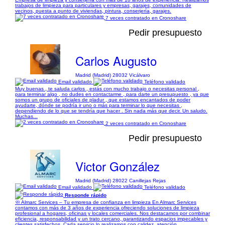
trabajos de limpieza para particulares y empresas, garajes, comunidades de
vecinos, puesta a punto de viviendas, pintura, conserjería, garajes.
7 veces contratado en Cronoshare
Pedir presupuesto
Carlos Augusto
Madrid (Madrid) 28032 Vicálvaro
Email validado
Teléfono validado
Muy buenas , te saluda carlos , estás con mucho trabajo o necesitas personal ,
para terminar algo , no dudes en contactarme , para darte un presupuesto , ya que
somos un grupo de oficiales de pladur , que estamos encantados de poder
ayudarte, dónde se podría ir uno o más para terminar lo que necesitas ,
dependiendo de lo que se tendría que hacer . Sin nada más que decir. Un saludo.
Muchas...
2 veces contratado en Cronoshare
Pedir presupuesto
Victor González
Madrid (Madrid) 28022 Canillejas Rejas
Email validado
Teléfono validado
Responde rápido
🧼 Almarc Services – Tu empresa de confianza en limpieza En Almarc Services
contamos con más de 3 años de experiencia ofreciendo soluciones de limpieza
profesional a hogares, oficinas y locales comerciales. Nos destacamos por combinar
eficiencia, responsabilidad y un trato cercano, garantizando espacios impecables y
clientes satisfechos. Cada servicio lo realizamos con calidez, atención...