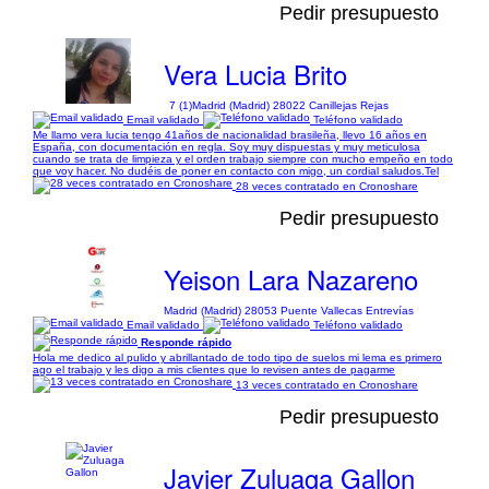
Pedir presupuesto
Vera Lucia Brito
7 (1)
Madrid (Madrid) 28022 Canillejas Rejas
Email validado
Teléfono validado
Me llamo vera lucia tengo 41años de nacionalidad brasileña, llevo 16 años en
España, con documentación en regla. Soy muy dispuestas y muy meticulosa
cuando se trata de limpieza y el orden trabajo siempre con mucho empeño en todo
que voy hacer. No dudéis de poner en contacto con migo, un cordial saludos.Tel
28 veces contratado en Cronoshare
Pedir presupuesto
Yeison Lara Nazareno
Madrid (Madrid) 28053 Puente Vallecas Entrevías
Email validado
Teléfono validado
Responde rápido
Hola me dedico al pulido y abrillantado de todo tipo de suelos mi lema es primero
ago el trabajo y les digo a mis clientes que lo revisen antes de pagarme
13 veces contratado en Cronoshare
Pedir presupuesto
Javier Zuluaga Gallon