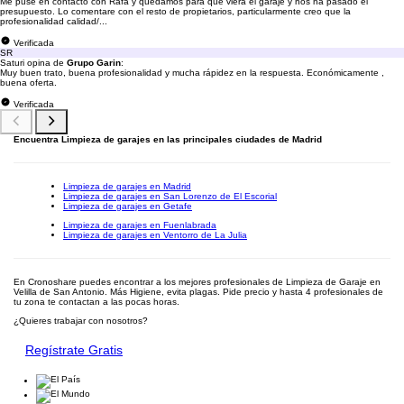
Me puse en contacto con Rafa y quedamos para que viera el garaje y nos ha pasado el
presupuesto. Lo comentare con el resto de propietarios, particularmente creo que la
profesionalidad calidad/...
Verificada
SR
Saturi opina de
Grupo Garin
:
Muy buen trato, buena profesionalidad y mucha rápidez en la respuesta. Económicamente ,
buena oferta.
Verificada
Encuentra Limpieza de garajes en las principales ciudades de Madrid
Limpieza de garajes en Madrid
Limpieza de garajes en San Lorenzo de El Escorial
Limpieza de garajes en Getafe
Limpieza de garajes en Fuenlabrada
Limpieza de garajes en Ventorro de La Julia
En Cronoshare puedes encontrar a los mejores profesionales de Limpieza de Garaje en
Velilla de San Antonio. Más Higiene, evita plagas. Pide precio y hasta 4 profesionales de
tu zona te contactan a las pocas horas.
¿Quieres trabajar con nosotros?
Regístrate Gratis