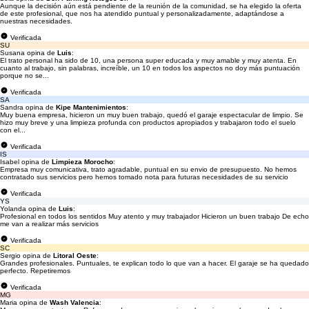
Aunque la decisión aún está pendiente de la reunión de la comunidad, se ha elegido la oferta
de este profesional, que nos ha atendido puntual y personalizadamente, adaptándose a
nuestras necesidades.
Verificada
SU
Susana opina de
Luis
:
El trato personal ha sido de 10, una persona super educada y muy amable y muy atenta. En
cuanto al trabajo, sin palabras, increíble, un 10 en todos los aspectos no doy más puntuación
porque no se...
Verificada
SA
Sandra opina de
Kipe Mantenimientos
:
Muy buena empresa, hicieron un muy buen trabajo, quedó el garaje espectacular de limpio. Se
hizo muy breve y una limpieza profunda con productos apropiados y trabajaron todo el suelo
con el...
Verificada
IS
Isabel opina de
Limpieza Morocho
:
Empresa muy comunicativa, trato agradable, puntual en su envio de presupuesto. No hemos
contratado sus servicios pero hemos tomado nota para futuras necesidades de su servicio
Verificada
YS
Yolanda opina de
Luis
:
Profesional en todos los sentidos Muy atento y muy trabajador Hicieron un buen trabajo De echo
me van a realizar más servicios
Verificada
SC
Sergio opina de
Litoral Oeste
:
Grandes profesionales. Puntuales, te explican todo lo que van a hacer. El garaje se ha quedado
perfecto. Repetiremos
Verificada
MG
Maria opina de
Wash Valencia
: