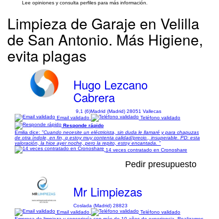
Lee opiniones y consulta perfiles para más información.
Limpieza de Garaje en Velilla
de San Antonio. Más Higiene,
evita plagas
Hugo Lezcano
Cabrera
9,1 (6)
Madrid (Madrid) 28051 Vallecas
Email validado
Teléfono validado
Responde rápido
Emilia dice:
"Cuando necesite un eléctricista, sin duda le llamaré y para chapuzas
de otra índole, en fin, q estoy muy contenta calidad/precio., insuperable. PD: esta
valoración, la hice ayer noche, pero la repito, estoy encantada. "
14 veces contratado en Cronoshare
Pedir presupuesto
Mr Limpiezas
Coslada (Madrid) 28823
Email validado
Teléfono validado
Empresa de limpieza y conserjería con más de 10 años de experiencia. Realizamos