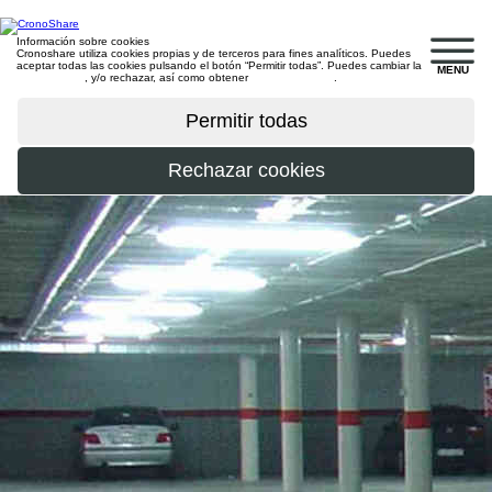
Información sobre cookies
Cronoshare utiliza cookies propias y de terceros para fines analíticos. Puedes
aceptar todas las cookies pulsando el botón “Permitir todas”. Puedes cambiar la
MENU
configuración
, y/o rechazar, así como obtener
más información
.