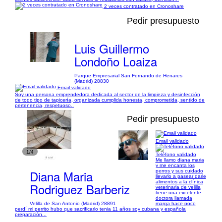
2 veces contratado en Cronoshare
Pedir presupuesto
Luis Guillermo
Londoño Loaiza
Parque Empresarial San Fernando de Henares
(Madrid) 28830
Email validado
Soy una persona emprendedora dedicada al sector de la limpieza y desinfección
de todo tipo de tapicería, organizada cumplida honesta, comprometida, sentido de
pertenencia, respetuoso..
Pedir presupuesto
Email validado
1/4
Teléfono validado
Me llamo diana maria
y me encanta los
Diana Maria
perros y sus cuidado
llevarlo a pasear darle
alimentos a la clínica
Rodriguez Barberiz
veterinaria de velilla
tiene una excelente
doctora llamada
Velilla de San Antonio (Madrid) 28891
marga hace poco
perdí mi perrito hubo que sacrificarlo tenia 11 años soy cubana y española
preparación...