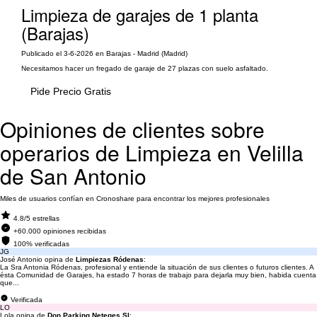
Limpieza de garajes de 1 planta
(Barajas)
Publicado el 3-6-2026 en Barajas - Madrid (Madrid)
Necesitamos hacer un fregado de garaje de 27 plazas con suelo asfaltado.
Pide Precio Gratis
Opiniones de clientes sobre
operarios de Limpieza en Velilla
de San Antonio
Miles de usuarios confían en Cronoshare para encontrar los mejores profesionales
4.8/5 estrellas
+60.000 opiniones recibidas
100% verificadas
JG
José Antonio opina de
Limpiezas Ródenas
:
La Sra Antonia Ródenas, profesional y entiende la situación de sus clientes o futuros clientes. A
ésta Comunidad de Garajes, ha estado 7 horas de trabajo para dejarla muy bien, habida cuenta
que...
Verificada
LO
Lola opina de
Don Parking Neteges Sl
: