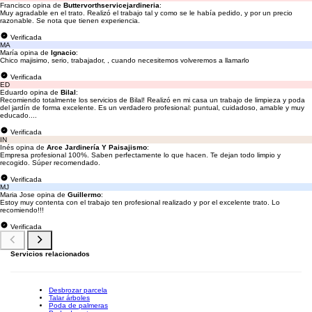
Francisco opina de
Buttervorthservicejardineria
:
Muy agradable en el trato. Realizó el trabajo tal y como se le había pedido, y por un precio
razonable. Se nota que tienen experiencia.
Verificada
MA
María opina de
Ignacio
:
Chico majisimo, serio, trabajador, , cuando necesitemos volveremos a llamarlo
Verificada
ED
Eduardo opina de
Bilal
:
Recomiendo totalmente los servicios de Bilal! Realizó en mi casa un trabajo de limpieza y poda
del jardín de forma excelente. Es un verdadero profesional: puntual, cuidadoso, amable y muy
educado....
Verificada
IN
Inés opina de
Arce Jardinería Y Paisajismo
:
Empresa profesional 100%. Saben perfectamente lo que hacen. Te dejan todo limpio y
recogido. Súper recomendado.
Verificada
MJ
Maria Jose opina de
Guillermo
:
Estoy muy contenta con el trabajo ten profesional realizado y por el excelente trato. Lo
recomiendo!!!
Verificada
Servicios relacionados
Desbrozar parcela
Talar árboles
Poda de palmeras