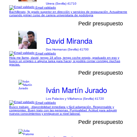
Utrera (Sevilla) 41710
Email validado
Bachillerato, fp grado superior en dirección y servicios de restauración. Actualmente
cursando primer curso de carrera universitaria de podología
Pedir presupuesto
David Miranda
Dos Hermanas (Sevilla) 41700
Email validado
Hola me llamo, david, tengo 18 años, tengo coche propio, graduado en eso y
busco un empleo o alguna tarea para hacer, si podéis contar conmigo muchas
gracias.
Pedir presupuesto
Iván Martín Jurado
Los Palacios y Villafranca (Sevilla) 41720
Email validado
Busco trabajo , disponibilidad inmediata y fácil adaptación. Responsable y
compromiso. Buen trato con las personas. Puntualidad. Actitud para adquirir
nuevos conocimientos y enriquecer a nivel laboral.
Pedir presupuesto