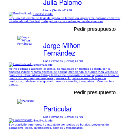
Julia Palomo
Utrera (Sevilla) 41710
Email validado
Soy una estudiante de la us del grado de turismo en inglés y me gustaría comenzar
mi vida laboral. Soy leal, trabajadora y con muchas ganas de aprender.
Pedir presupuesto
Jorge Miñon
Fernández
Dos Hermanas (Sevilla) 41701
Email validado
Me he dedicado atención al cliente, he trabajado en tiendas de moda con la
empresa inditex, y como operario de parking atendiendo al publico y en ventas de
productos. Como ultimo trabajo también he desarrollado como operario de línea de
producción en una gran empresa, persan s. A. , abasteciendo la linea de
productos, paletizando etiquetado, uso de carretilla, transpaleta... Con muchas
ganas...
Pedir presupuesto
Particular
Dos Hermanas (Sevilla) 41701
Email validado
Soy brasileño agronomo, he trabajado con podas de frutales, proyectos de
paisagismo, riego, invernaderos, abonos y fitosanitarios.