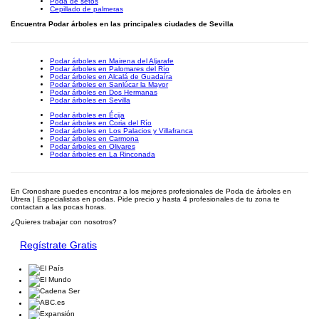
Poda de setos
Cepillado de palmeras
Encuentra Podar árboles en las principales ciudades de Sevilla
Podar árboles en Mairena del Aljarafe
Podar árboles en Palomares del Río
Podar árboles en Alcalá de Guadaíra
Podar árboles en Sanlúcar la Mayor
Podar árboles en Dos Hermanas
Podar árboles en Sevilla
Podar árboles en Écija
Podar árboles en Coria del Río
Podar árboles en Los Palacios y Villafranca
Podar árboles en Carmona
Podar árboles en Olivares
Podar árboles en La Rinconada
En Cronoshare puedes encontrar a los mejores profesionales de Poda de árboles en
Utrera | Especialistas en podas. Pide precio y hasta 4 profesionales de tu zona te
contactan a las pocas horas.
¿Quieres trabajar con nosotros?
Regístrate Gratis