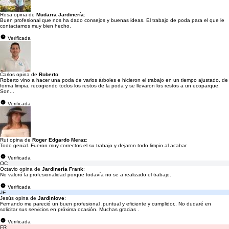
Rosa opina de
Mudarra Jardinería
:
Buen profesional que nos ha dado consejos y buenas ideas. El trabajo de poda para el que le
contactamos muy bien hecho.
Verificada
Carlos opina de
Roberto
:
Roberto vino a hacer una poda de varios árboles e hicieron el trabajo en un tiempo ajustado, de
forma limpia, recogiendo todos los restos de la poda y se llevaron los restos a un ecoparque.
Son...
Verificada
Rut opina de
Roger Edgardo Meraz
:
Todo genial. Fueron muy correctos el su trabajo y dejaron todo limpio al acabar.
Verificada
OC
Octavio opina de
Jardinería Frank
:
No valoró la profesionalidad porque todavía no se a realizado el trabajo.
Verificada
JE
Jesús opina de
Jardinlove
:
Fernando me pareció un buen profesional ,puntual y eficiente y cumplidor.. No dudaré en
solicitar sus servicios en próxima ocasión. Muchas gracias .
Verificada
FR