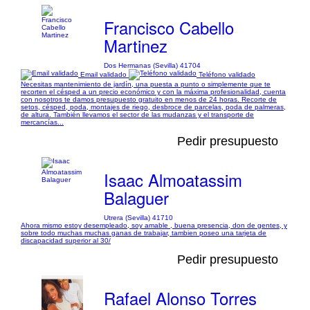
Francisco Cabello
Martinez
Dos Hermanas (Sevilla) 41704
Email validado
Teléfono validado
Necesitas mantenimiento de jardín, una puesta a punto o simplemente que te
recorten el césped a un precio económico y con la máxima profesionalidad, cuenta
con nosotros te damos presupuesto gratuito en menos de 24 horas. Recorte de
setos, césped, poda, montajes de riego, desbroce de parcelas, poda de palmeras,
de altura. También llevamos el sector de las mudanzas y el transporte de
mercancías...
Pedir presupuesto
Isaac Almoatassim
Balaguer
Utrera (Sevilla) 41710
Ahora mismo estoy desempleado, soy amable , buena presencia, don de gentes, y
sobre todo muchas muchas ganas de trabajar, tambien poseo una tarjeta de
discapacidad superior al 30/
Pedir presupuesto
Rafael Alonso Torres