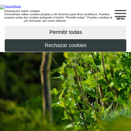
Información sobre cookies
Cronoshare utiliza cookies propias y de terceros para fines analíticos. Puedes
aceptar todas las cookies pulsando el botón “Permitir todas”. Puedes cambiar la
MENU
configuración
, y/o rechazar, así como obtener
más información
.