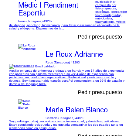
Mèdic I Rendiment
multidisciplinar
compuesto por
fisioterapeutas,
Esportiu
osteópata, preparador
físico/readaptador,
nutricionista,
Reus (Tarragona) 43202
traumatólogo, médico
del deporte, podólogo, biomecánico, para tratar y asesorar en el cuidado de la
salud y el deporte. Disponemos de la...
Pedir presupuesto
Le Roux Adrianne
Reus (Tarragona) 43203
Email validado
Auxiliar en curas de enfermera graduada en francia y con 14 años de experiencia
con pacientes con piblema mentales y a su vez 4 años de experiencia con
pacientes con patologías degenerativas . Profecvional y seria responsable y
rigurosa. Soy francesa hablo francés español comprensión a un 95% de catalán y
dominio del lenguaje 60%.
Pedir presupuesto
Maria Belen Blanco
Cambrils (Tarragona) 43850
Soy podóloga trabajo en residencias de tercera edad, y domicilios particulares.
Estoy estudiando peluquería y me gustaría compaginar los dos trabajos tanto en
residencias como en peluquerías.