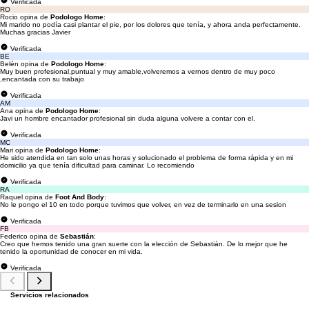
Verificada
RO
Rocio opina de
Podologo Home
:
Mi marido no podía casi plantar el pie, por los dolores que tenía, y ahora anda perfectamente.
Muchas gracias Javier
Verificada
BE
Belén opina de
Podologo Home
:
Muy buen profesional,puntual y muy amable,volveremos a vernos dentro de muy poco
,encantada con su trabajo
Verificada
AM
Ana opina de
Podologo Home
:
Javi un hombre encantador profesional sin duda alguna volvere a contar con el.
Verificada
MC
Mari opina de
Podologo Home
:
He sido atendida en tan solo unas horas y solucionado el problema de forma rápida y en mi
domicilio ya que tenía dificultad para caminar. Lo recomiendo
Verificada
RA
Raquel opina de
Foot And Body
:
No le pongo el 10 en todo porque tuvimos que volver, en vez de terminarlo en una sesion
Verificada
FB
Federico opina de
Sebastián
:
Creo que hemos tenido una gran suerte con la elección de Sebastián. De lo mejor que he
tenido la oportunidad de conocer en mi vida.
Verificada
Servicios relacionados