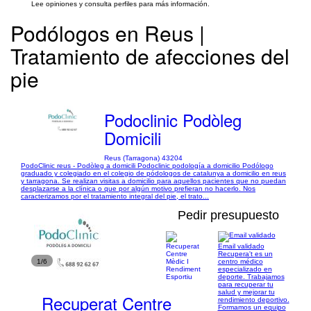
Lee opiniones y consulta perfiles para más información.
Podólogos en Reus |
Tratamiento de afecciones del
pie
Podoclinic Podòleg
Domicili
Reus (Tarragona) 43204
PodoClinic reus - Podòleg a domicili Podoclinic podología a domicilio Podólogo
graduado y colegiado en el colegio de pódologos de catalunya a domicilio en reus
y tarragona. Se realizan visitas a domicilio para aquellos pacientes que no puedan
desplazarse a la clínica o que por algún motivo prefieran no hacerlo. Nos
caracterizamos por el tratamiento integral del pie, el trato...
Pedir presupuesto
Email validado
Recupera't es un
1/6
centro médico
especializado en
deporte. Trabajamos
para recuperar tu
salud y mejorar tu
Recuperat Centre
rendimiento deportivo.
Formamos un equipo