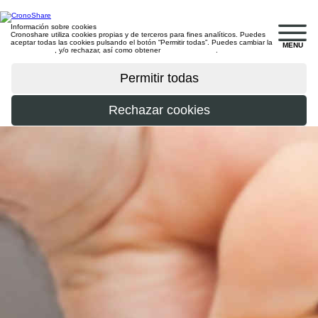
Información sobre cookies
Cronoshare utiliza cookies propias y de terceros para fines analíticos. Puedes
aceptar todas las cookies pulsando el botón “Permitir todas”. Puedes cambiar la
MENU
configuración
, y/o rechazar, así como obtener
más información
.