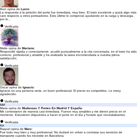
Ibon opina de
Lucio
:
La respuesta a la petición del porte fue inmediata, muy bien. El trato excelente y quizá algo más
caro respecto a otros porteadores. Esto último lo compensó ayudando en la carga y descarga,
por lo...
Verificada
Malte opina de
Mariano
:
Respondió rápida y correctamente, acudió puntualmente a la cita concertada, en el trato ha sido
correcto, profesional y amable y ha realizado la tarea encomendada a nuestra plena
satisfacción.
Verificada
Oscar opina de
Ignacio
:
Ignacio es una persona seria, un buen profesional. El precio es competitivo. Le estoy
agradecido.
Verificada
MM
Maria opina de
Mudanzas Y Portes En Madrid Y España
:
Me contestaron de manera casi inmediata. Fueron muy amables y me dieron precio en el
momento. Estuvieron dispuestos a hacer el porte en el día y horario que necesitabamos.
Verificada
RA
Raquel opina de
Marc
:
Fue todo muy bien y muy profesional. No dudaré en volver a contratar sus servicios de
transporte cuando los necesite en Barcelona.