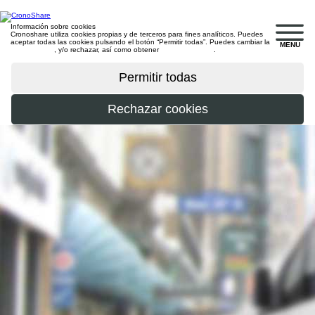
Información sobre cookies
Cronoshare utiliza cookies propias y de terceros para fines analíticos. Puedes
aceptar todas las cookies pulsando el botón “Permitir todas”. Puedes cambiar la
MENU
configuración
, y/o rechazar, así como obtener
más información
.