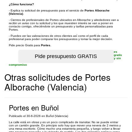
¿Cómo funciona?
- Explica tu solicitud de presupuesto para el servicio de
Portes Alborache
(Valencia)
.
- Cientos de profesionales de Portes ubicados en Alborache y alrededores van a
recibir un aviso con tu solicitud y los que muestren interés se van a poner en
contacto contigo, ofreciéndote un presupuesto y tarifas personalizadas para
Portes.
- Puedes ver las valoraciones de otros clientes así como el perfil de cada
profesional para poder comparar los presupuestos y tomar la mejor decisión.
Pide precio Gratis para
Portes
.
es
gratis
y sin
compromiso
Otras solicitudes de Portes
Alborache (Valencia)
Portes en Buñol
Publicado el 30-6-2026 en Buñol (Valencia)
La calle está en obras y es un poco complicado de transitar. No se puede entrar
con un camión grande. En principio solo hay que mover una nevera de 2 metros y
una mesa escritorio. Cómo mucho una estanteria pequeña, y luego volver a llevar
otra neveraas pequeña a la vivienda de partida. Las dos viviendas estánuy cerca,