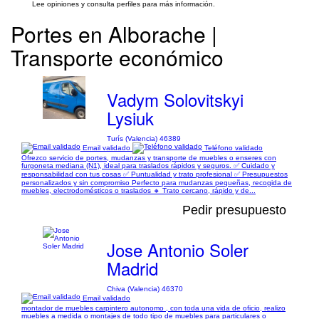
Lee opiniones y consulta perfiles para más información.
Portes en Alborache |
Transporte económico
Vadym Solovitskyi
Lysiuk
Turís (Valencia) 46389
Email validado
Teléfono validado
Ofrezco servicio de portes, mudanzas y transporte de muebles o enseres con
furgoneta mediana (N1), ideal para traslados rápidos y seguros. ✅ Cuidado y
responsabilidad con tus cosas ✅ Puntualidad y trato profesional ✅ Presupuestos
personalizados y sin compromiso Perfecto para mudanzas pequeñas, recogida de
muebles, electrodomésticos o traslados 🔸 Trato cercano, rápido y de...
Pedir presupuesto
Jose Antonio Soler
Madrid
Chiva (Valencia) 46370
Email validado
montador de muebles carpintero autonomo , con toda una vida de oficio, realizo
muebles a medida o montajes de todo tipo de muebles para particulares o