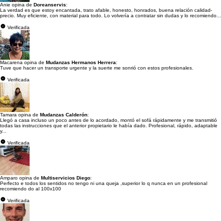
Anie opina de
Doreanservis
:
La verdad es que estoy encantada, trato afable, honesto, honrados, buena relación calidad-
precio. Muy eficiente, con material para todo. Lo volvería a contratar sin dudas y lo recomiendo...
Verificada
Macarena opina de
Mudanzas Hermanos Herrera
:
Tuve que hacer un transporte urgente y la suerte me sonrió con estos profesionales.
Verificada
Tamara opina de
Mudanzas Calderón
:
Llegó a casa incluso un poco antes de lo acordado, montó el sofá rápidamente y me transmitió
todas las instrucciones que el anterior propietario le había dado. Profesional, rápido, adaptable
y...
Verificada
Amparo opina de
Multiservicios Diego
:
Perfecto e todos los sentidos no tengo ni una queja ,superior lo q nunca en un profesional
recomiendo do al 100x100
Verificada