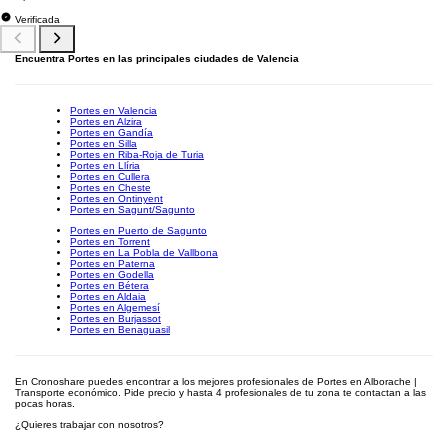
Verificada
Encuentra Portes en las principales ciudades de Valencia
Portes en Valencia
Portes en Alzira
Portes en Gandía
Portes en Silla
Portes en Riba-Roja de Turia
Portes en Llíria
Portes en Cullera
Portes en Cheste
Portes en Ontinyent
Portes en Sagunt/Sagunto
Portes en Puerto de Sagunto
Portes en Torrent
Portes en La Pobla de Vallbona
Portes en Paterna
Portes en Godella
Portes en Bétera
Portes en Aldaia
Portes en Algemesí
Portes en Burjassot
Portes en Benaguasil
En Cronoshare puedes encontrar a los mejores profesionales de Portes en Alborache |
Transporte económico. Pide precio y hasta 4 profesionales de tu zona te contactan a las
pocas horas.
¿Quieres trabajar con nosotros?