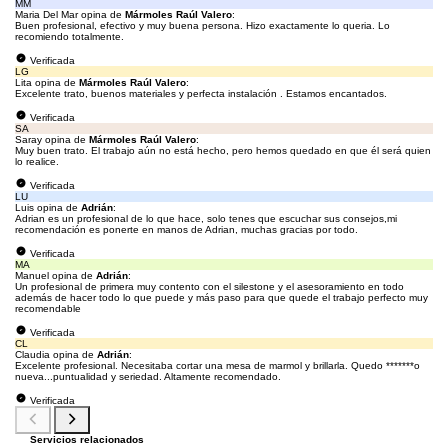
MM
Maria Del Mar opina de
Mármoles Raúl Valero
:
Buen profesional, efectivo y muy buena persona. Hizo exactamente lo queria. Lo
recomiendo totalmente.
Verificada
LG
Lita opina de
Mármoles Raúl Valero
:
Excelente trato, buenos materiales y perfecta instalación . Estamos encantados.
Verificada
SA
Saray opina de
Mármoles Raúl Valero
:
Muy buen trato. El trabajo aún no está hecho, pero hemos quedado en que él será quien
lo realice.
Verificada
LU
Luis opina de
Adrián
:
Adrian es un profesional de lo que hace, solo tenes que escuchar sus consejos,mi
recomendación es ponerte en manos de Adrian, muchas gracias por todo.
Verificada
MA
Manuel opina de
Adrián
:
Un profesional de primera muy contento con el silestone y el asesoramiento en todo
además de hacer todo lo que puede y más paso para que quede el trabajo perfecto muy
recomendable
Verificada
CL
Claudia opina de
Adrián
:
Excelente profesional. Necesitaba cortar una mesa de marmol y brillarla. Quedo *******o
nueva...puntualidad y seriedad. Altamente recomendado.
Verificada
Servicios relacionados