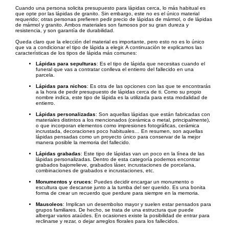
Cuando una persona solicita presupuesto para lápidas cerca, lo más habitual es
que opte por las lápidas de granito. Sin embargo, este no es el único material
requerido; otras personas prefieren pedir precio de lápidas de mármol, o de lápidas
de mármol y granito. Ambos materiales son famosos por su gran dureza y
resistencia, y son garantía de durabilidad.
Queda claro que la elección del material es importante, pero esto no es lo único
que va a condicionar el tipo de lápida a elegir. A continuación te explicamos las
características de los tipos de lápida más comunes:
Lápidas para sepulturas
: Es el tipo de lápida que necesitas cuando el
funeral que vas a contratar conlleva el entierro del fallecido en una
parcela.
Lápidas para nichos
: Es otra de las opciones con las que te encontrarás
a la hora de pedir presupuesto de lápidas cerca de ti. Como su propio
nombre indica, este tipo de lápida es la utilizada para esta modalidad de
entierro.
Lápidas personalizadas
: Son aquellas lápidas que están fabricadas con
materiales distintos a los mencionados (cerámica o metal, principalmente),
o que incorporan elementos como impresiones fotográficas, cerámica
incrustada, decoraciones poco habituales… En resumen, son aquellas
lápidas pensadas como un proyecto único para conservar de la mejor
manera posible la memoria del fallecido.
Lápidas grabadas
: Este tipo de lápidas van un poco en la línea de las
lápidas personalizadas. Dentro de esta categoría podemos encontrar
grabados bajorrelieve, grabados láser, incrustaciones de porcelana,
combinaciones de grabados e incrustaciones, etc.
Monumentos y cruces
: Puedes decidir encargar un monumento o
escultura que descanse junto a la tumba del ser querido. Es una bonita
forma de crear un recuerdo que perdure para siempre en la memoria.
Mausoleos
: Implican un desembolso mayor y suelen estar pensados para
grupos familiares. De hecho, se trata de una estructura que puede
albergar varios ataúdes. En ocasiones existe la posibilidad de entrar para
reclinarse y rezar, o dejar arreglos florales para los fallecidos.