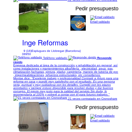
Pedir presupuesto
Email validado
1/79
Inge Reformas
9 (16)
Esplugues de Llobregat (Barcelona)
08950
Teléfono validado
Responde
rápido
Empresa dedicada al área de la construcción y rehabilitación en general, así
como instalaciones y mantenimientos albañilería , electricidad, agua, gas,
climatización,fachadas, pintura, pladur, carpintería, manejo de tubería de pvc
, impermeabilizaciónes, refuerzos estructurales, etc consúltenos.
Montse dice:
"Excelente trabajo y profesionalidad Contraté a Arturo para una
reforma en casa y quedé muy satisfecho con el resultado. Es una persona
seria, puntual y muy cuidadosa con los detalles. Cumplió con los plazos
acordados y siempre estuvo disponible para resolver dudas y dar buenos
consejos. El precio muy justo para la calidad del servicio.Sin duda, lo
recomendaría al 100% y volveré a contar con él para futuros trabajos."
21 veces contratado en Cronoshare
Pedir presupuesto
Email validado
1/55