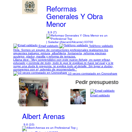
Reformas
Generales Y Obra
Menor
9,9 (7)
| Saladar (Alacant/Alicante) 03700
Email validado
Teléfono validado
Hola. Somos un equipo de constructores profesionales realizamos los
siguientes trabajos: pintura, albañilería, fontanería, reforma piscinas,
azulejos, pladur, masilla y reforma de terrazas.
Liliana dice:
"Muy sorprendidos con este nuevo fichaje, es super eficaz,
educado y controla de todo, todo lo que le explicas lo hace tal cual y si le
surge una duda lo pregunta. te explica todo al detalle. Sin lugar a dudas,
contaremos con el, además de recomendarlo."
10 veces contratado en Cronoshare
Pedir presupuesto
Email validado
1/93
Albert Arenas
9,6 (10)
|