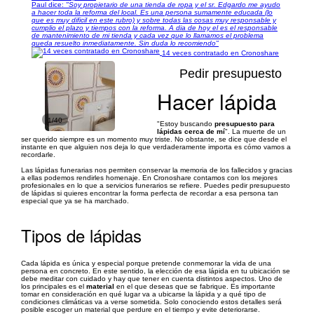
Paul dice:
"Soy propietario de una tienda de ropa y el sr. Edgardo me ayudo
a hacer toda la reforma del local. Es una persona sumamente educada (lo
que es muy dificil en este rubro) y sobre todas las cosas muy responsable y
cumplio el plazo y tiempos con la reforma. A dia de hoy el es el responsable
de mantenimiento de mi tienda y cada vez que lo llamamos el problema
queda resuelto inmediatamente. Sin duda lo recomiendo"
14 veces contratado en Cronoshare
Pedir presupuesto
Hacer lápida
1/40
"Estoy buscando
presupuesto para
lápidas cerca de mí
". La muerte de un
ser querido siempre es un momento muy triste. No obstante, se dice que desde el
instante en que alguien nos deja lo que verdaderamente importa es cómo vamos a
recordarle.
Las lápidas funerarias nos permiten conservar la memoria de los fallecidos y gracias
a ellas podemos rendirles homenaje. En Cronoshare contamos con los mejores
profesionales en lo que a servicios funerarios se refiere. Puedes pedir presupuesto
de lápidas si quieres encontrar la forma perfecta de recordar a esa persona tan
especial que ya se ha marchado.
Tipos de lápidas
Cada lápida es única y especial porque pretende conmemorar la vida de una
persona en concreto. En este sentido, la elección de esa lápida en tu ubicación se
debe meditar con cuidado y hay que tener en cuenta distintos aspectos. Uno de
los principales es el
material
en el que deseas que se fabrique. Es importante
tomar en consideración en qué lugar va a ubicarse la lápida y a qué tipo de
condiciones climáticas va a verse sometida. Solo conociendo estos detalles será
posible escoger un material que perdure en el tiempo y evite deteriorarse.