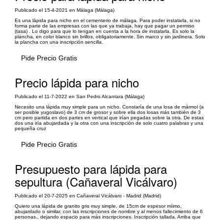
Publicado el 15-4-2021 en Málaga (Málaga)
Es una lápida para nicho en el cementerio de málaga. Para poder instalarla, si no
forma parte de las empresas con las que ya trabaja, hay que pagar un permiso
(tasa) . Lo digo para que lo tengan en cuenta a la hora de instalarla. Es solo la
plancha, en color blanco sin brillos, obligatoriamente. Sin marco y sin jardinera. Solo
la plancha con una inscripción sencilla.
Pide Precio Gratis
Precio lápida para nicho
Publicado el 11-7-2022 en San Pedro Alcantara (Málaga)
Necesito una lápida muy simple para un nicho. Constaría de una losa de mármol (a
ser posible yugoslavo) de 3 cm de grosor y sobre ella dos losas más también de 3
cm pero partida en dos partes en vertical que irían pegadas sobre la otra. De estas
dos una iría abujardada y la otra con una inscripción de solo cuatro palabras y una
pequeña cruz
Pide Precio Gratis
Presupuesto para lápida para
sepultura (Cañaveral Vicálvaro)
Publicado el 20-7-2025 en Cañaveral Vicálvaro - Madrid (Madrid)
Quiero una lápida de granito gris muy simple, de 15cm de espesor míimo,
abujardado o similar, con las inscripciones de nombre y al menos fallecimiento de 6
personas., dejando espacio para más inscripciones. Inscripción tallada. Arriba que