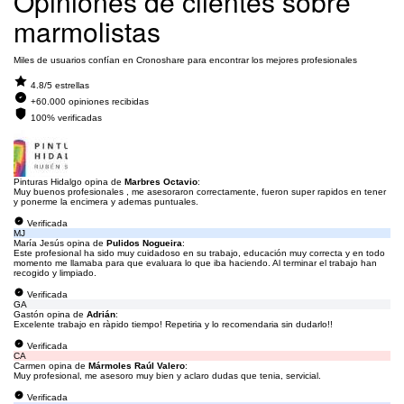
Opiniones de clientes sobre
marmolistas
Miles de usuarios confían en Cronoshare para encontrar los mejores profesionales
4.8/5 estrellas
+60.000 opiniones recibidas
100% verificadas
Pinturas Hidalgo opina de
Marbres Octavio
:
Muy buenos profesionales , me asesoraron correctamente, fueron super rapidos en tener
y ponerme la encimera y ademas puntuales.
Verificada
MJ
María Jesús opina de
Pulidos Nogueira
:
Este profesional ha sido muy cuidadoso en su trabajo, educación muy correcta y en todo
momento me llamaba para que evaluara lo que iba haciendo. Al terminar el trabajo han
recogido y limpiado.
Verificada
GA
Gastón opina de
Adrián
:
Excelente trabajo en ràpido tiempo! Repetiria y lo recomendaria sin dudarlo!!
Verificada
CA
Carmen opina de
Mármoles Raúl Valero
:
Muy profesional, me asesoro muy bien y aclaro dudas que tenia, servicial.
Verificada