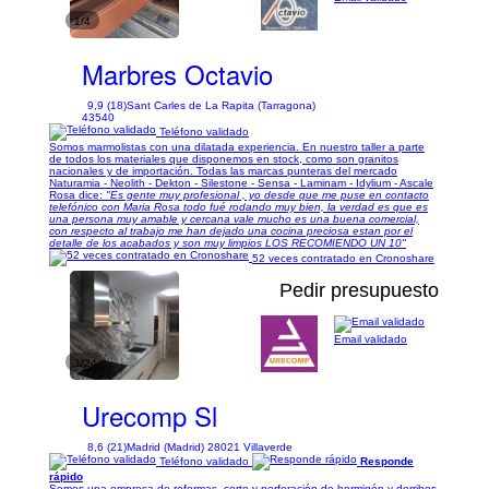
1/4
Marbres Octavio
9,9 (18)
Sant Carles de La Rapita (Tarragona)
43540
Teléfono validado
Somos marmolistas con una dilatada experiencia. En nuestro taller a parte
de todos los materiales que disponemos en stock, como son granitos
nacionales y de importación. Todas las marcas punteras del mercado
Naturamia - Neolith - Dekton - Silestone - Sensa - Laminam - Idylium - Ascale
Rosa dice:
"Es gente muy profesional , yo desde que me puse en contacto
telefónico con Maria Rosa todo fué rodando muy bien, la verdad es que es
una persona muy amable y cercana vale mucho es una buena comercial,
con respecto al trabajo me han dejado una cocina preciosa estan por el
detalle de los acabados y son muy limpios LOS RECOMIENDO UN 10"
52 veces contratado en Cronoshare
Pedir presupuesto
Email validado
1/24
Urecomp Sl
8,6 (21)
Madrid (Madrid) 28021 Villaverde
Teléfono validado
Responde
rápido
Somos una empresa de reformas, corte y perforación de hormigón y derribos