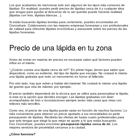
Los que acabamos de mencionar solo son algunos de los tipos más comunes de
lápidas. En realidad, puedes pedir precios de lápidas cerca de ti y cualquier idea
que tengas para ayudar al descanso de tu ser querido puede hacerse realidad
(lápidas con foto, lápidas blancas…).
Si estás buscando lápidas bonitas para cementerio, puedes encontrarlas en
Cronoshare. Colaboramos con las mejores empresas funerarias y con profesionales
de calidad para ofrecerte lápidas económicas y asesorarte sobre los precios de las
lápidas funerarias.
Precio de una lápida en tu zona
Antes de entrar en materia de precios es necesario saber qué factores pueden
influir en el mismo.
"¿Cuánto cuesta una lápida cerca de mí?" En primer lugar, tienes que saber que
dependerá, como es evidente, del tipo de lápida que escojas. No costará lo mismo
una lápida grabada que todo un monumento en honor al fallecido.
Por otro lado, hay que volver a hablar del material. No costará lo mismo una lápida
de granito que otra de mármol, por ejemplo.
El precio también dependerá de la técnica que se utilice para personalizar la lápida,
si esta es la opción que decides escoger. Las lápidas grabadas con láser
acompañadas de foto o incrustaciones siempre serán más caras que otras con
relieves más sencillos.
Como ves, el precio de una lápida puede variar en función de muchos factores. Lo
más conveniente para obtener un precio ajustado a tus necesidades es pedir
presupuesto de lápidas. Recibirás las ofertas de hasta cuatro profesionales para
que solo tengas que elegir la que mejor se ajuste a lo que estás buscando.
Con Cronoshare, puedes encontrar
presupuesto lápidas cerca de mí
. Los
mejores servicios de proximidad cercanos a tu ciudad.
¿Cómo funciona?