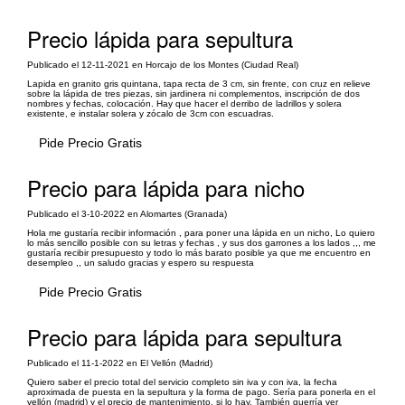
Precio lápida para sepultura
Publicado el 12-11-2021 en Horcajo de los Montes (Ciudad Real)
Lapida en granito gris quintana, tapa recta de 3 cm, sin frente, con cruz en relieve
sobre la lápida de tres piezas, sin jardinera ni complementos, inscripción de dos
nombres y fechas, colocación. Hay que hacer el derribo de ladrillos y solera
existente, e instalar solera y zócalo de 3cm con escuadras.
Pide Precio Gratis
Precio para lápida para nicho
Publicado el 3-10-2022 en Alomartes (Granada)
Hola me gustaría recibir información , para poner una lápida en un nicho, Lo quiero
lo más sencillo posible con su letras y fechas , y sus dos garrones a los lados ,,, me
gustaría recibir presupuesto y todo lo más barato posible ya que me encuentro en
desempleo ,, un saludo gracias y espero su respuesta
Pide Precio Gratis
Precio para lápida para sepultura
Publicado el 11-1-2022 en El Vellón (Madrid)
Quiero saber el precio total del servicio completo sin iva y con iva, la fecha
aproximada de puesta en la sepultura y la forma de pago. Sería para ponerla en el
vellón (madrid) y el precio de mantenimiento, si lo hay. También querría ver