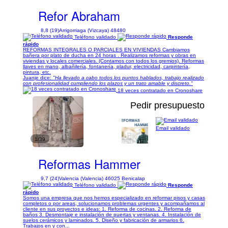
Refor Abraham
8,8 (19)
Arrigorriaga (Vizcaya) 48480
Teléfono validado
Responde
rápido
REFORMAS INTEGRALES O PARCIALES EN VIVIENDAS Cambiamos
bañera por plato de ducha en 24 horas . Realizamos reformas y obras en
viviendas y locales comerciales. (Contamos con todos los gremios). Reformas
llaves en mano, albañilería, fontanería, pladur, electricidad, carpintería,
pintura, etc.
Juanje dice:
"Ha llevado a cabo todos los puntos hablados, trabajo realizado
con profesionalidad cumpliendo los plazos y un trato amable y discreto."
18 veces contratado en Cronoshare
Pedir presupuesto
Email validado
1/39
Reformas Hammer
9,7 (24)
Valencia (Valencia) 46025 Benicalap
Teléfono validado
Responde
rápido
Somos una empresa que nos hemos especializado en reformar pisos y casas
completos o por areas, solucionamos problemas urgentes y acompañamos al
cliente en sus proyectos e ideas: 1. Reforma de cocinas. 2. Reforma de
baños 3. Desmontaje e instalación de puertas y ventanas. 4. Instalación de
suelos cerámicos y laminados. 5. Diseño y fabricación de armarios 6.
Trabajos en y con...