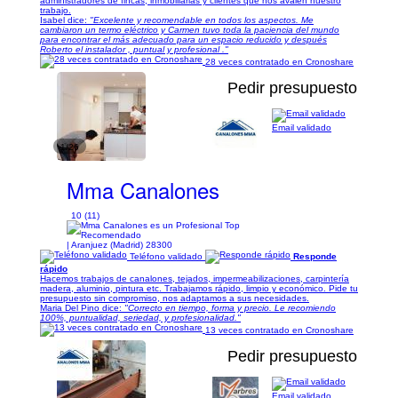
administradores de fincas, inmobiliarias y clientes que nos avalen nuestro
trabajo.
Isabel dice:
"Excelente y recomendable en todos los aspectos. Me
cambiaron un termo eléctrico y Carmen tuvo toda la paciencia del mundo
para encontrar el más adecuado para un espacio reducido y después
Roberto el instalador , puntual y profesional ."
28 veces contratado en Cronoshare
Pedir presupuesto
Email validado
1/26
Mma Canalones
10 (11)
| Aranjuez (Madrid) 28300
Teléfono validado
Responde
rápido
Hacemos trabajos de canalones, tejados, impermeabilizaciones, carpintería
madera, aluminio, pintura etc. Trabajamos rápido, limpio y económico. Pide tu
presupuesto sin compromiso, nos adaptamos a sus necesidades.
Maria Del Pino dice:
"Correcto en tiempo, forma y precio. Le recomiendo
100%, puntualidad, seriedad, y profesionalidad."
13 veces contratado en Cronoshare
Pedir presupuesto
Email validado