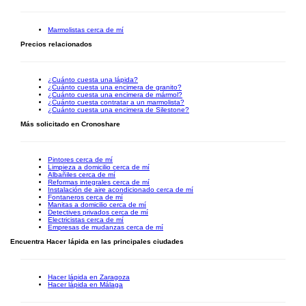
Marmolistas cerca de mí
Precios relacionados
¿Cuánto cuesta una lápida?
¿Cuánto cuesta una encimera de granito?
¿Cuánto cuesta una encimera de mármol?
¿Cuánto cuesta contratar a un marmolista?
¿Cuánto cuesta una encimera de Silestone?
Más solicitado en Cronoshare
Pintores cerca de mí
Limpieza a domicilio cerca de mí
Albañiles cerca de mí
Reformas integrales cerca de mí
Instalación de aire acondicionado cerca de mí
Fontaneros cerca de mí
Manitas a domicilio cerca de mí
Detectives privados cerca de mí
Electricistas cerca de mí
Empresas de mudanzas cerca de mí
Encuentra Hacer lápida en las principales ciudades
Hacer lápida en Zaragoza
Hacer lápida en Málaga