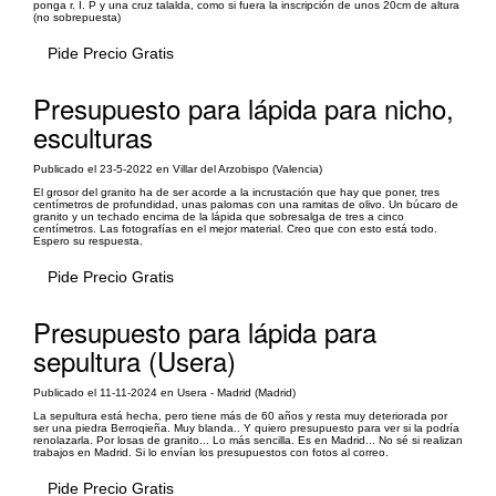
ponga r. I. P y una cruz talalda, como si fuera la inscripción de unos 20cm de altura
(no sobrepuesta)
Pide Precio Gratis
Presupuesto para lápida para nicho,
esculturas
Publicado el 23-5-2022 en Villar del Arzobispo (Valencia)
El grosor del granito ha de ser acorde a la incrustación que hay que poner, tres
centímetros de profundidad, unas palomas con una ramitas de olivo. Un búcaro de
granito y un techado encima de la lápida que sobresalga de tres a cinco
centímetros. Las fotografías en el mejor material. Creo que con esto está todo.
Espero su respuesta.
Pide Precio Gratis
Presupuesto para lápida para
sepultura (Usera)
Publicado el 11-11-2024 en Usera - Madrid (Madrid)
La sepultura está hecha, pero tiene más de 60 años y resta muy deteriorada por
ser una piedra Berroqieña. Muy blanda.. Y quiero presupuesto para ver si la podría
renolazarla. Por losas de granito... Lo más sencilla. Es en Madrid... No sé si realizan
trabajos en Madrid. Si lo envían los presupuestos con fotos al correo.
Pide Precio Gratis