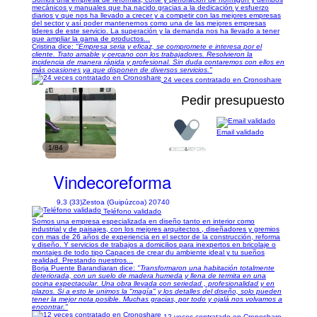
mecánicos y manuales que ha nacido gracias a la dedicación y esfuerzo
diarios y que nos ha llevado a crecer y a competir con las mejores empresas
del sector y así poder mantenernos como una de las mejores empresas
lideres de este servicio. La superación y la demanda nos ha llevado a tener
que ampliar la gama de productos...
Cristina dice:
"Empresa seria y eficaz, se compromete e interesa por el
cliente. Trato amable y cercano con los trabajadores. Resolvieron la
incidencia de manera rápida y profesional. Sin duda contaremos con ellos en
más ocasiones ya que disponen de diversos servicios."
24 veces contratado en Cronoshare
Pedir presupuesto
Email validado
1/84
Vindecoreforma
9,3 (33)
Zestoa (Guipúzcoa) 20740
Teléfono validado
Somos una empresa especializada en diseño tanto en interior como
industrial y de paisajes, con los mejores arquitectos , diseñadores y gremios
con mas de 26 años de experiencia en el sector de la construcción, reforma
y diseño. Y servicios de trabajos a domicilios para inexpertos en bricolaje o
montajes de todo tipo Capaces de crear du ambiente ideal y tu sueños
realidad. Prestando nuestros...
Borja Puente Barandiaran dice:
"Transformaron una habitación totalmente
deteriorada, con un suelo de madera humeda y llena de termita en una
cocina expectacular. Una obra llevada con seriedad , profesionalidad y en
plazos. Si a esto le unimos la "magía" y los detalles del diseño, solo pueden
tener la mejor nota posible. Muchas gracias, por todo y ojalá nos volvamos a
encontrar."
12 veces contratado en Cronoshare