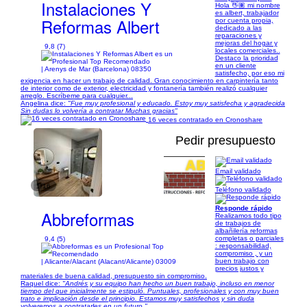
Instalaciones Y
Hola 👋🏽 mi nombre
es albert, trabajador
Reformas Albert
por cuenta propia,
dedicado a las
reparaciones y
mejoras del hogar y
9,8 (7)
locales comerciales..
Destaco la prioridad
en un cliente
| Arenys de Mar (Barcelona) 08350
satisfecho, por eso mi
exigencia en hacer un trabajo de calidad. Gran conocimiento en carpintería tanto
de interior como de exterior, electricidad y fontanería también realizó cualquier
arreglo. Escríbeme para cualquier...
Angelina dice:
"Fue muy profesional y educado. Estoy muy satisfecha y agradecida
Sin dudas lo volvería a contratar Muchas gracias"
16 veces contratado en Cronoshare
Pedir presupuesto
Email validado
1/16
Teléfono validado
Responde rápido
Abbreformas
Realizamos todo tipo
de trabajos de
albañilería reformas
completas o parciales
9,4 (5)
: responsabilidad,
compromiso , y un
buen trabajo con
| Alicante/Alacant (Alacant/Alicante) 03009
precios justos y
materiales de buena calidad, presupuesto sin compromiso.
Raquel dice:
"Andrés y su equipo han hecho un buen trabajo, incluso en menor
tiempo del que inicialmente se estipuló. Puntuales, profesionales y con muy buen
trato e implicación desde el principio. Estamos muy satisfechos y sin duda
volveremos a contratarles en un futuro."