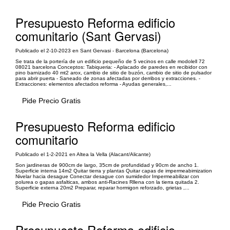
Presupuesto Reforma edificio
comunitario (Sant Gervasi)
Publicado el 2-10-2023 en Sant Gervasi - Barcelona (Barcelona)
Se trata de la portería de un edificio pequeño de 5 vecinos en calle modolell 72
08021 barcelona Conceptos: Tabiqueria: - Aplacado de paredes en recibidor con
pino barnizado 40 mt2 arox, cambio de sitio de buzón, cambio de sitio de pulsador
para abrir puerta - Saneado de zonas afectadas por derribos y extracciones. -
Extracciones: elementos afectados reforma - Ayudas generales,...
Pide Precio Gratis
Presupuesto Reforma edificio
comunitario
Publicado el 1-2-2021 en Altea la Vella (Alacant/Alicante)
Son jardineras de 900cm de largo, 35cm de profundidad y 90cm de ancho 1.
Superficie interna 14m2 Quitar tierra y plantas Quitar capas de impermeabimization
Nivelar hacia desague Conectar desague con sumidedor Impermeabilizar con
polurea o gapas asfalticas, ambos anti-Racines Rllena con la tierra quitada 2.
Superficie externa 20m2 Preparar, reparar hormigon reforzado, grietas ,...
Pide Precio Gratis
Presupuesto Reforma edificio