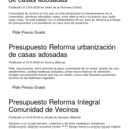
Publicado el 13-4-2026 en Jerez de la Frontera (Cádiz)
Comunidad de vecinos en los que se está demorando el mantenimiento de la
comunidad, viéndose afectadas casas, entre ellas la mía y no parece que nadie
haga nada. Ya está hablado con el administrador fincas, pero se demora la entrega
de presupuestos y el presidente no hace acto de presencia.
Pide Precio Gratis
Presupuesto Reforma urbanización
de casas adosadas
Publicado el 10-5-2026 en Sucina (Murcia)
Hola, muy buenas, sería reformar la plaza comunitaria de un resort, lavado de cara
simplemente, cambiar baldosas dañadas, pintar muros blancos de alrededor,
arreglar una pequeña fuente que hay en medio y poco más Nosotros poseemos
muchas de las baldosas originales.
Pide Precio Gratis
Presupuesto Reforma Integral
Comunidad de Vecinos
Publicado el 10-9-2019 en Alcalá de Henares (Madrid)
Sacaron a un ocupa del piso, corriendo y de prisa cambiaron cerraduras
(chapuceros), dejando la puerta hecha ****** (tengo fotos) La puerta maciza original