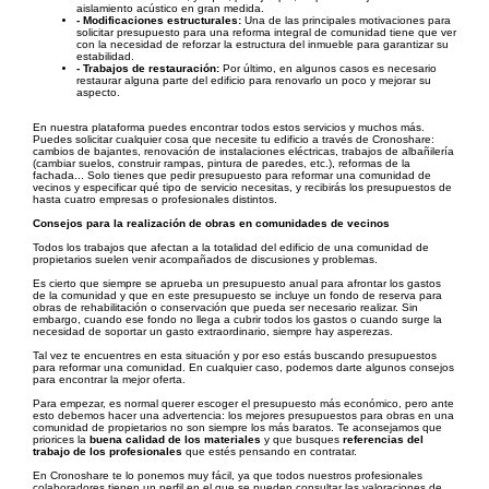
aislamiento acústico en gran medida.
- Modificaciones estructurales:
Una de las principales motivaciones para
solicitar presupuesto para una reforma integral de comunidad tiene que ver
con la necesidad de reforzar la estructura del inmueble para garantizar su
estabilidad.
- Trabajos de restauración:
Por último, en algunos casos es necesario
restaurar alguna parte del edificio para renovarlo un poco y mejorar su
aspecto.
En nuestra plataforma puedes encontrar todos estos servicios y muchos más.
Puedes solicitar cualquier cosa que necesite tu edificio a través de Cronoshare:
cambios de bajantes, renovación de instalaciones eléctricas, trabajos de albañilería
(cambiar suelos, construir rampas, pintura de paredes, etc.), reformas de la
fachada... Solo tienes que pedir presupuesto para reformar una comunidad de
vecinos y especificar qué tipo de servicio necesitas, y recibirás los presupuestos de
hasta cuatro empresas o profesionales distintos.
Consejos para la realización de obras en comunidades de vecinos
Todos los trabajos que afectan a la totalidad del edificio de una comunidad de
propietarios suelen venir acompañados de discusiones y problemas.
Es cierto que siempre se aprueba un presupuesto anual para afrontar los gastos
de la comunidad y que en este presupuesto se incluye un fondo de reserva para
obras de rehabilitación o conservación que pueda ser necesario realizar. Sin
embargo, cuando ese fondo no llega a cubrir todos los gastos o cuando surge la
necesidad de soportar un gasto extraordinario, siempre hay asperezas.
Tal vez te encuentres en esta situación y por eso estás buscando presupuestos
para reformar una comunidad. En cualquier caso, podemos darte algunos consejos
para encontrar la mejor oferta.
Para empezar, es normal querer escoger el presupuesto más económico, pero ante
esto debemos hacer una advertencia: los mejores presupuestos para obras en una
comunidad de propietarios no son siempre los más baratos. Te aconsejamos que
priorices la
buena calidad de los materiales
y que busques
referencias del
trabajo de los profesionales
que estés pensando en contratar.
En Cronoshare te lo ponemos muy fácil, ya que todos nuestros profesionales
colaboradores tienen un perfil en el que se pueden consultar las valoraciones de