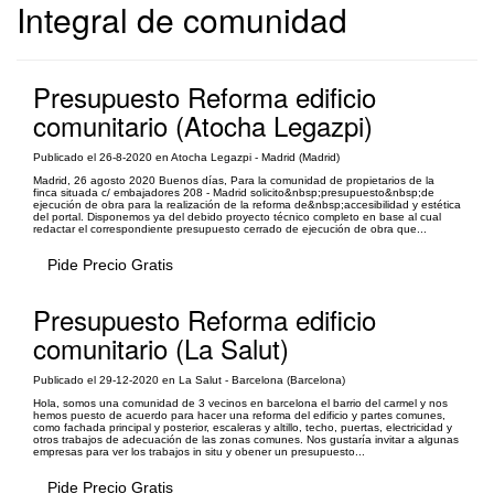
Integral de comunidad
Presupuesto Reforma edificio
comunitario (Atocha Legazpi)
Publicado el 26-8-2020 en Atocha Legazpi - Madrid (Madrid)
Madrid, 26 agosto 2020 Buenos días, Para la comunidad de propietarios de la
finca situada c/ embajadores 208 - Madrid solicito&nbsp;presupuesto&nbsp;de
ejecución de obra para la realización de la reforma de&nbsp;accesibilidad y estética
del portal. Disponemos ya del debido proyecto técnico completo en base al cual
redactar el correspondiente presupuesto cerrado de ejecución de obra que...
Pide Precio Gratis
Presupuesto Reforma edificio
comunitario (La Salut)
Publicado el 29-12-2020 en La Salut - Barcelona (Barcelona)
Hola, somos una comunidad de 3 vecinos en barcelona el barrio del carmel y nos
hemos puesto de acuerdo para hacer una reforma del edificio y partes comunes,
como fachada principal y posterior, escaleras y altillo, techo, puertas, electricidad y
otros trabajos de adecuación de las zonas comunes. Nos gustaría invitar a algunas
empresas para ver los trabajos in situ y obener un presupuesto...
Pide Precio Gratis