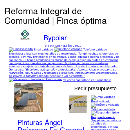
Reforma Integral de
Comunidad | Finca óptima
Bypolar
9,4 (44)
León (León) 24010
Email validado
Teléfono validado
Electricista oficial con muchos años de experiencia. Tengo muchas referencias de
clientes. Soy muy profesional en mi trabajo. Limpio educado buena presencia y de
confianza. Si tienes problemas electricos de cualquier tipo no dudes en contactar
con migo. Presupuestos sin compromiso. Tambien se hacen otros trabajos,
antenas, cerrajeria,montaje de maparas de baño, instalacion aire acondicionado.
Gema dice:
"Excelente trabajo. Muy profesionales. Aportan ideas y ayudan a su
realización. Muy rápidos y resultados excelentes. Absolutamente recomendables.
Yo volveré a llamarles cuando necesite a un electricista."
55 veces contratado en Cronoshare
Pedir presupuesto
Email validado
1/28
Teléfono validado
Responde rápido
Pinturas Ángel
Soy pintor con más de
10 años de
Reformas En General
experiencia. Pintura
de fachadas pisos ,