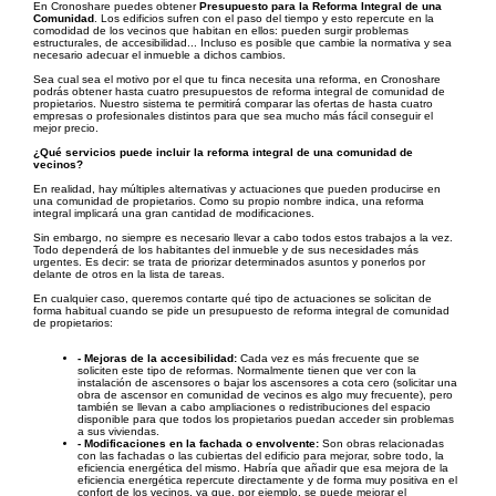
En Cronoshare puedes obtener
Presupuesto para la Reforma Integral de una
Comunidad
. Los edificios sufren con el paso del tiempo y esto repercute en la
comodidad de los vecinos que habitan en ellos: pueden surgir problemas
estructurales, de accesibilidad... Incluso es posible que cambie la normativa y sea
necesario adecuar el inmueble a dichos cambios.
Sea cual sea el motivo por el que tu finca necesita una reforma, en Cronoshare
podrás obtener hasta cuatro presupuestos de reforma integral de comunidad de
propietarios. Nuestro sistema te permitirá comparar las ofertas de hasta cuatro
empresas o profesionales distintos para que sea mucho más fácil conseguir el
mejor precio.
¿Qué servicios puede incluir la reforma integral de una comunidad de
vecinos?
En realidad, hay múltiples alternativas y actuaciones que pueden producirse en
una comunidad de propietarios. Como su propio nombre indica, una reforma
integral implicará una gran cantidad de modificaciones.
Sin embargo, no siempre es necesario llevar a cabo todos estos trabajos a la vez.
Todo dependerá de los habitantes del inmueble y de sus necesidades más
urgentes. Es decir: se trata de priorizar determinados asuntos y ponerlos por
delante de otros en la lista de tareas.
En cualquier caso, queremos contarte qué tipo de actuaciones se solicitan de
forma habitual cuando se pide un presupuesto de reforma integral de comunidad
de propietarios:
- Mejoras de la accesibilidad:
Cada vez es más frecuente que se
soliciten este tipo de reformas. Normalmente tienen que ver con la
instalación de ascensores o bajar los ascensores a cota cero (solicitar una
obra de ascensor en comunidad de vecinos es algo muy frecuente), pero
también se llevan a cabo ampliaciones o redistribuciones del espacio
disponible para que todos los propietarios puedan acceder sin problemas
a sus viviendas.
- Modificaciones en la fachada o envolvente:
Son obras relacionadas
con las fachadas o las cubiertas del edificio para mejorar, sobre todo, la
eficiencia energética del mismo. Habría que añadir que esa mejora de la
eficiencia energética repercute directamente y de forma muy positiva en el
confort de los vecinos, ya que, por ejemplo, se puede mejorar el