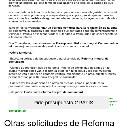
clientes anteriores. De esta forma podrás hacerte una idea de la calidad de sus
servicios.
Por otra parte, a la hora de solicitar precio para una reforma integral de comunidad
de vecinos, es importante que compruebes que el presupuesto que te ofrezcan
tenga todas las
partidas desglosadas
adecuadamente, incluyendo mano de obra
y coste de los materiales.
También es conveniente
fijar un periodo concreto para la realización de la obra
;
de esta forma la empresa o profesionales que contrates deberán comprometerse a
terminar el trabajo en la fecha fijada y tú tendrás la tranquilidad de saber cuánto va
a tardar la reforma.
Con Cronoshare, puedes encontrar
Presupuesto Reforma Integral Comunidad de
mí
. Los mejores servicios de proximidad cercanos a tu ciudad.
¿Cómo funciona?
- Explica tu solicitud de presupuesto para el servicio de
Reforma Integral de
comunidad
.
- Cientos de profesionales de Reforma Integral de comunidad ubicados en tu
ciudad y alrededores van a recibir un aviso con tu solicitud y los que muestren
interés se van a poner en contacto contigo, ofreciéndote un presupuesto y tarifas
personalizadas para Reforma Integral de comunidad.
- Puedes ver las valoraciones de otros clientes así como el perfil de cada
profesional para poder comparar los presupuestos y tomar la mejor decisión.
Pide precio Gratis para
Reforma Integral de comunidad
.
es
gratis
y sin
compromiso
Otras solicitudes de Reforma