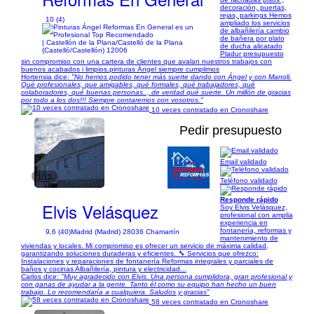
decoración, puertas,
rejas, parkings Hemos
10 (4)
ampliado los servicios
de albañilería cambio
de bañera por plato
| Castellón de la Plana/Castelló de la Plana
de ducha alicatado
(Castelló/Castellón) 12006
Pladur presupuesto
sin compromiso con una cartera de clientes que avalan nuestros trabajos con
buenos acabados i limpios.pinturas Ángel siempre cumplimos
Hortensia dice:
"No hemos podido tener más suerte dando con Ángel y con Manoli.
Qué profesionales, que amigables, qué formales, qué trabajadores, qué
colaboradores, qué buenas personas.., de verdad qué suerte. Un millón de gracias
por todo a los dos!!! Siempre contaremos con vosotros."
10 veces contratado en Cronoshare
Pedir presupuesto
Email validado
1/12
Teléfono validado
Responde rápido
Elvis Velásquez
Soy Elvis Velásquez,
profesional con amplia
experiencia en
fontanería, reformas y
9,6 (40)
Madrid (Madrid) 28036 Chamartín
mantenimiento de
viviendas y locales. Mi compromiso es ofrecer un servicio de máxima calidad,
garantizando soluciones duraderas y eficientes. 🔧 Servicios que ofrezco:
Instalaciones y reparaciones de fontanería Reformas integrales y parciales de
baños y cocinas Albañilería, pintura y electricidad...
Carlos dice:
"Muy agradecido con Elvis. Una persona cumplidora, gran profesional y
con ganas de ayudar a la gente. Tanto él como su equipo han hecho un buen
trabajo. Lo recomendaría a cualquiera. Saludos y gracias"
58 veces contratado en Cronoshare