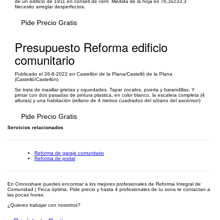
de un edificio de 1911 en consell de cent. Medida de la hoja es 76,3x233,3
Necesito arreglar desperfectos.
Pide Precio Gratis
Presupuesto Reforma edificio
comunitario
Publicado el 26-8-2022 en Castellón de la Plana/Castelló de la Plana
(Castelló/Castellón)
Se trata de masillar grietas y oquedades. Tapar zocalos, puerta y barandillas. Y
pintar con dos pasadas de pintura plastica, en color blanco, la escalera completa (4
alturas) y una habitación (rellano de 4 metros cuadrados del sótano del ascensor)
Pide Precio Gratis
Servicios relacionados
Reforma de garaje comunitario
Reforma de portal
En Cronoshare puedes encontrar a los mejores profesionales de Reforma Integral de
Comunidad | Finca óptima. Pide precio y hasta 4 profesionales de tu zona te contactan a
las pocas horas.
¿Quieres trabajar con nosotros?