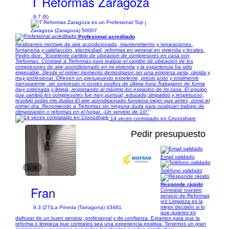
T Reformas Zaragoza
9,7 (8)
|
Zaragoza (Zaragoza) 50007
Profesional acreditado
Realizamos montaje de aire acondicionado, mantenimiento y reparaciones ,
fontanería y calefacción, electricidad, reformas en general en vivienda y locales.
Pedro dice:
"Excelente cambio de ubicacion de compresores en casa con
Treformas. Contraté a Treformas para realizar el cambio de ubicacion de los
compresores de aire acondicionado en mi vivienda y la experiencia ha sido
impecable. Desde el primer momento demostraron ser una empresa seria, rápida y
muy profesional. Ofrecen un presupuesto excelente, precio justo y totalmente
transparente, sin sorpresas ni costes ocultos de última hora.Trabajaron de forma
muy ordenada y limpia, respetando al máximo los espacios de mi casa. El equipo
que cambió los compresores fue muy puntual, educado,simpatico y respetuoso,
resolvió todas mis dudas El aire acondicionado funciona mejor que antes, como el
primer día. Recomiendo a Treformas sin ninguna duda para cualquier trabajo de
climatización o reformas en el hogar. ¡Un servicio de 10!"
14 veces contratado en Cronoshare
Pedir presupuesto
Email validado
1/36
Teléfono validado
Responde rápido
Fran
Contratar nuestro
servicio de Reformas
y/o Limpieza es la
mejor decisión si lo
9,3 (27)
La Pineda (Tarragona) 43481
que quieres es
disfrutar de un buen servicio, profesional y de confianza. Estamos para que la
reforma o limpieza que contrates sea una experiencia positiva. Tenemos un gran