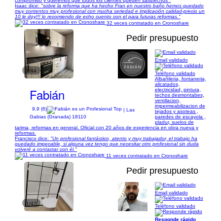
compromiso y queremos que todos los clientes queden satisfechos .
Isaac dice:
"sobre la reforma que ha hecho Fran en nuestro baño hemos quedado
muy contentos muy profesional con mucha seriedad e implicación calidad-precio un
10 le doy!!! lo recomiendo de echo cuento con el para futuras reformas."
32 veces contratado en Cronoshare
Pedir presupuesto
Email validado
1/44
Teléfono validado
Albañileria, fontaneria,
alicatados,
Fabián
electricidad, pintura,
techos desmontabes,
ventilacion,
impermeabilizacion de
9,9 (6)
| Las
tejados y asoteas ,
paredes de escayola ,
Gabias (Granada) 18110
pladur, suelos de
tarima, reformas en general. Oficial con 20 años de experiencia en obra nueva y
reformas.
Francisco dice:
"Un profesional fantástico, atento y muy trabajador, el trabajo ha
quedado impecable, si alguna vez tengo que necesitar otro profesional sin duda
volveré a contactar con él."
11 veces contratado en Cronoshare
Pedir presupuesto
Email validado
1/47
Teléfono validado
Responde rápido