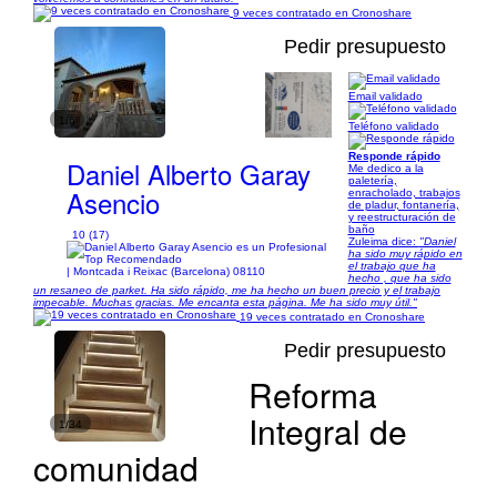
9 veces contratado en Cronoshare
Pedir presupuesto
Email validado
1/6
Teléfono validado
Responde rápido
Daniel Alberto Garay
Me dedico a la
paletería,
Asencio
enracholado, trabajos
de pladur, fontanería,
y reestructuración de
baño
10 (17)
Zuleima dice:
"Daniel
ha sido muy rápido en
el trabajo que ha
| Montcada i Reixac (Barcelona) 08110
hecho , que ha sido
un resaneo de parket. Ha sido rápido, me ha hecho un buen precio y el trabajo
impecable. Muchas gracias. Me encanta esta página. Me ha sido muy útil."
19 veces contratado en Cronoshare
Pedir presupuesto
Reforma
Integral de
1/34
comunidad