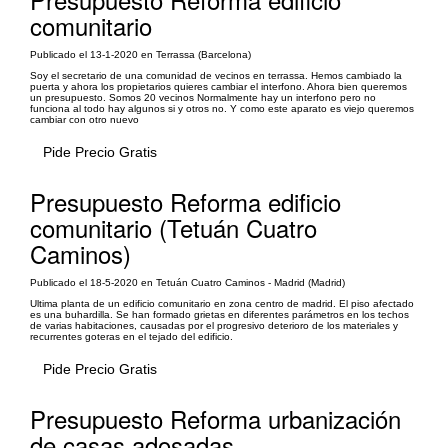
comunitario
Publicado el 13-1-2020 en Terrassa (Barcelona)
Soy el secretario de una comunidad de vecinos en terrassa. Hemos cambiado la
puerta y ahora los propietarios quieres cambiar el interfono. Ahora bien queremos
un presupuesto. Somos 20 vecinos Normalmente hay un interfono pero no
funciona al todo hay algunos si y otros no. Y como este aparato es viejo queremos
cambiar con otro nuevo
Pide Precio Gratis
Presupuesto Reforma edificio
comunitario (Tetuán Cuatro
Caminos)
Publicado el 18-5-2020 en Tetuán Cuatro Caminos - Madrid (Madrid)
Ultima planta de un edificio comunitario en zona centro de madrid. El piso afectado
es una buhardilla. Se han formado grietas en diferentes parámetros en los techos
de varias habitaciones, causadas por el progresivo deterioro de los materiales y
recurrentes goteras en el tejado del edificio.
Pide Precio Gratis
Presupuesto Reforma urbanización
de casas adosadas