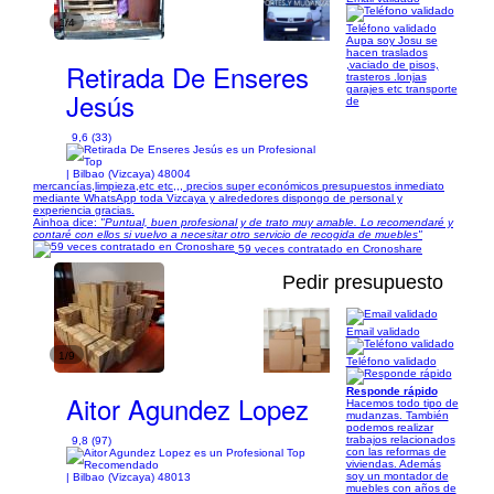
1/4
Teléfono validado
Aupa soy Josu se
hacen traslados
Retirada De Enseres
,vaciado de pisos,
trasteros .lonjas
garajes etc transporte
Jesús
de
9,6 (33)
| Bilbao (Vizcaya) 48004
mercancías,limpieza,etc etc,,, precios super económicos presupuestos inmediato
mediante WhatsApp toda Vizcaya y alrededores dispongo de personal y
experiencia gracias.
Ainhoa dice:
"Puntual, buen profesional y de trato muy amable. Lo recomendaré y
contaré con ellos si vuelvo a necesitar otro servicio de recogida de muebles"
59 veces contratado en Cronoshare
Pedir presupuesto
Email validado
1/9
Teléfono validado
Responde rápido
Aitor Agundez Lopez
Hacemos todo tipo de
mudanzas. También
podemos realizar
trabajos relacionados
9,8 (97)
con las reformas de
viviendas. Además
soy un montador de
| Bilbao (Vizcaya) 48013
muebles con años de