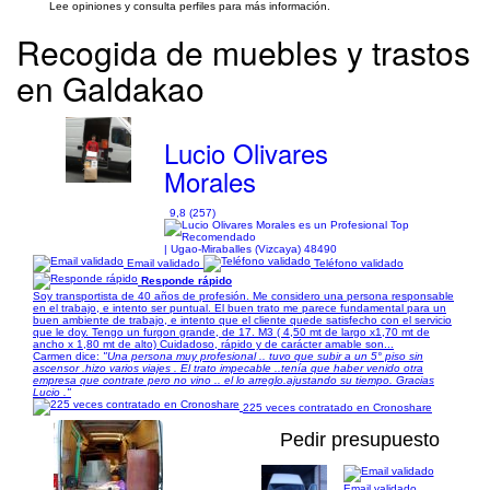
Lee opiniones y consulta perfiles para más información.
Recogida de muebles y trastos
en Galdakao
Lucio Olivares
Morales
9,8 (257)
| Ugao-Miraballes (Vizcaya) 48490
Email validado
Teléfono validado
Responde rápido
Soy transportista de 40 años de profesión. Me considero una persona responsable
en el trabajo, e intento ser puntual. El buen trato me parece fundamental para un
buen ambiente de trabajo, e intento que el cliente quede satisfecho con el servicio
que le doy. Tengo un furgon grande, de 17. M3 ( 4,50 mt de largo x1,70 mt de
ancho x 1,80 mt de alto) Cuidadoso, rápido y de carácter amable son...
Carmen dice:
"Una persona muy profesional .. tuvo que subir a un 5° piso sin
ascensor .hizo varios viajes . El trato impecable ..tenía que haber venido otra
empresa que contrate pero no vino .. el lo arreglo.ajustando su tiempo. Gracias
Lucio ."
225 veces contratado en Cronoshare
Pedir presupuesto
Email validado