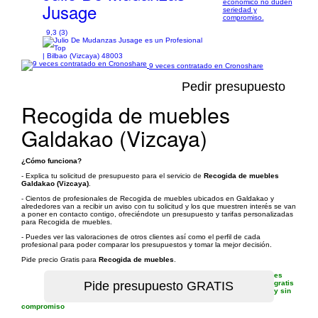
económico no duden
Jusage
seriedad y
compromiso.
9,3 (3)
| Bilbao (Vizcaya) 48003
9 veces contratado en Cronoshare
Pedir presupuesto
Recogida de muebles
Galdakao (Vizcaya)
¿Cómo funciona?
- Explica tu solicitud de presupuesto para el servicio de
Recogida de muebles
Galdakao (Vizcaya)
.
- Cientos de profesionales de Recogida de muebles ubicados en Galdakao y
alrededores van a recibir un aviso con tu solicitud y los que muestren interés se van
a poner en contacto contigo, ofreciéndote un presupuesto y tarifas personalizadas
para Recogida de muebles.
- Puedes ver las valoraciones de otros clientes así como el perfil de cada
profesional para poder comparar los presupuestos y tomar la mejor decisión.
Pide precio Gratis para
Recogida de muebles
.
es
gratis
y sin
compromiso