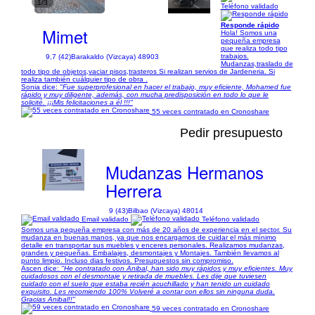
1/3
Teléfono validado
Responde rápido
Mimet
Hola! Somos una
pequeña empresa
que realiza todo tipo
trabajos.
9,7 (42)
Barakaldo (Vizcaya) 48903
Mudanzas,traslado de
todo tipo de objetos,vaciar pisos,trasteros Si realizan servios de Jardeneria. Si
realiza también cuálquier tipo de obra .
Sonia dice:
"Fue superprofesional en hacer el trabajo, muy eficiente, Mohamed fue
rápido y muy diligente, además, con mucha predisposición en todo lo que le
solicité. ¡¡¡Mis felicitaciones a él !!!"
55 veces contratado en Cronoshare
Pedir presupuesto
Mudanzas Hermanos
Herrera
9 (43)
Bilbao (Vizcaya) 48014
Email validado
Teléfono validado
Somos una pequeña empresa con más de 20 años de experiencia en el sector. Su
mudanza en buenas manos, ya que nos encargamos de cuidar el más mínimo
detalle en transportar sus muebles y enceres personales. Realizamos mudanzas,
grandes y pequeñas. Embalajes, desmontajes y Montajes. También llevamos al
punto limpio. Incluso dias festivos. Presupuestos sin compromiso.
Ascen dice:
"He contratado con Anibal, han sido muy rápidos y muy eficientes. Muy
cuidadosos con el desmontaje y retirada de muebles. Les dije que tuviesen
cuidado con el suelo que estaba recién acuchillado y han tenido un cuidado
exquisito. Les recomiendo 100% Volveré a contar con ellos sin ninguna duda.
Gracias Anibal!!"
59 veces contratado en Cronoshare