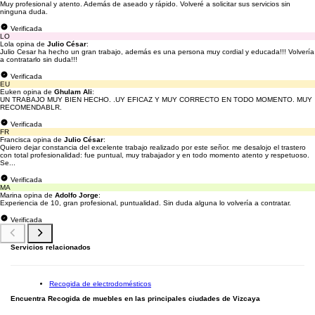
Muy profesional y atento. Además de aseado y rápido. Volveré a solicitar sus servicios sin
ninguna duda.
Verificada
LO
Lola opina de
Julio César
:
Julio Cesar ha hecho un gran trabajo, además es una persona muy cordial y educada!!! Volvería
a contratarlo sin duda!!!
Verificada
EU
Euken opina de
Ghulam Ali
:
UN TRABAJO MUY BIEN HECHO. .UY EFICAZ Y MUY CORRECTO EN TODO MOMENTO. MUY
RECOMENDABLR.
Verificada
FR
Francisca opina de
Julio César
:
Quiero dejar constancia del excelente trabajo realizado por este señor. me desalojo el trastero
con total profesionalidad: fue puntual, muy trabajador y en todo momento atento y respetuoso.
Se...
Verificada
MA
Marina opina de
Adolfo Jorge
:
Experiencia de 10, gran profesional, puntualidad. Sin duda alguna lo volvería a contratar.
Verificada
Servicios relacionados
Recogida de electrodomésticos
Encuentra Recogida de muebles en las principales ciudades de Vizcaya