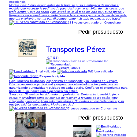
experiencia.
Montse dice:
"Vino incluso antes de la hora se puso a trabajar a desmontar el
mueble que necesite le pedí ayuda para deshacerme también de más cosas que
tenía dentro y que no sabía y me ayudó se llevó todo me hizo muy buen precio y
llegamos a un acuerdo encantada termino bueno pues pronto o dentro del mueble
que era y volveré a contar con él porque tengo más más mudanzas que hacer"
183 veces contratado en Cronoshare
Pedir presupuesto
Transportes Pérez
9,7 (13)
| Bilbao (Vizcaya) 48004
Email validado
Teléfono validado
Responde rápido
Soy Francisco Mudanzas, especialista en transporte y mudanzas en Vizcaya.
Ofrezco un servicio profesional y seguro para el traslado de tus pertenencias,
garantizando puntualidad y cuidado en cada detalle. Confía en mi experiencia para
hacer de tu mudanza una experiencia sin estrés.
Sara dice:
"Francisco ha sido todo un profesional. Tanto el trato recibido (muy
cordial y simpático) como su manera de resolver la retirada de los sofás (muy
inteligente y resolutivo) han sido maravillosas. No dudéis en contactar con el y su
equipo, saldréis encantados. Muchas gracias"
32 veces contratado en Cronoshare
Pedir presupuesto
Email validado