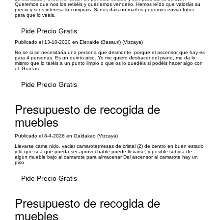
Queremos que nos los retiréis y queríamos venderlo. Hemos leído que valoráis su
precio y si os interesa lo compráis. Si nos dáis un mail os podemos enviar fotos
para que lo veáis.
Pide Precio Gratis
Publicado el 13-10-2020 en Elexalde (Basauri) (Vizcaya)
No se si se necesitaría una persona que desmonte, porque el ascensor que hay es
para 4 personas. Es un quinto piso. Yo me quiero deshacer del piano, me da lo
mismo que lo taréis a un punto limpio o que os lo quedéis si podéis hacer algo con
el. Gracias.
Pide Precio Gratis
Presupuesto de recogida de
muebles
Publicado el 8-4-2026 en Galdakao (Vizcaya)
Llevarse cama nido, vaciar camarote(mesas de cristal (2) de centro en buen estado
y lo que sea que pueda ser aprovechable puede llevarse, y posible subida de
algún mueble bajo al camarote para almacenar Del ascensor al camarote hay un
piso
Pide Precio Gratis
Presupuesto de recogida de
muebles