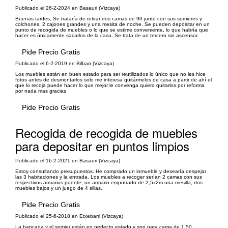
Publicado el 26-2-2024 en Basauri (Vizcaya)
Buenas tardes, Se trataría de retirar dos camas de 90 junto con sus somieres y
colchones, 2 cajones grandes y una mesita de noche. Se pueden depositar en un
punto de recogida de muebles o lo que se estime conveniente, lo que habría que
hacer es únicamente sacarlos de la casa. Se trata de un tercero sin ascensor.
Pide Precio Gratis
Publicado el 6-2-2019 en Bilbao (Vizcaya)
Los muebles están en buen estado para ser reutilizados lo único que no les hice
fotos antes de desmontarlos solo me interesa quitármelos de casa a partir de ahí el
que lo recoja puede hacer lo que mejor le convenga quiero quitarlos por reforma
por nada mas gracias
Pide Precio Gratis
Recogida de recogida de muebles
para depositar en puntos limpios
Publicado el 16-2-2021 en Basauri (Vizcaya)
Estoy consultando presupuestos. He comprado un inmueble y desearía despejar
las 3 habitaciones y la entrada. Los muebles a recoger serían 2 camas con sus
respectivos armarios puente, un armario empotrado de 2,5x2m una mesilla, dos
muebles bajos y un juego de 4 sillas.
Pide Precio Gratis
Publicado el 25-6-2018 en Etxebarri (Vizcaya)
La bancada y el somier están en perfecto estado y son para cama de 1,50.