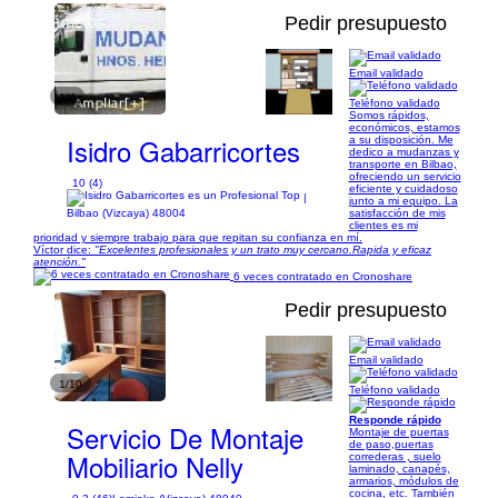
Pedir presupuesto
Email validado
1/4
Teléfono validado
Somos rápidos,
económicos, estamos
Isidro Gabarricortes
a su disposición. Me
dedico a mudanzas y
transporte en Bilbao,
ofreciendo un servicio
10 (4)
eficiente y cuidadoso
|
junto a mi equipo. La
satisfacción de mis
Bilbao (Vizcaya) 48004
clientes es mi
prioridad y siempre trabajo para que repitan su confianza en mí.
Víctor dice:
"Excelentes profesionales y un trato muy cercano.Rapida y eficaz
atención."
6 veces contratado en Cronoshare
Pedir presupuesto
Email validado
1/10
Teléfono validado
Responde rápido
Servicio De Montaje
Montaje de puertas
de paso,puertas
Mobiliario Nelly
correderas , suelo
laminado, canapés,
armarios, módulos de
cocina, etc. También