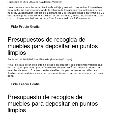
Publicado el 25-6-2024 en Galdakao (Vizcaya)
Hola, vamos a cambiar la habitacion de mi hija y necesito que retiren los muebles
para meter los nuevos cordinando la retirada de los usados con la llegada de los
nuevos. La habitacion consta de 1 armario de 140 cm aproximado en forma de l, 2
estanterias (1 de ellas tiene 2 baldas , la otra es recta), 1mesa de estudio de 150
cm, 1 columna con baldas de unos 2 m, 1 cama nido de 190 cm con 4...
Pide Precio Gratis
Presupuestos de recogida de
muebles para depositar en puntos
limpios
Publicado el 16-5-2022 en Elexalde (Basauri) (Vizcaya)
Hola , se trata de un piso que ha estado en alquiler y que queremos vaciarlo casi
del todo (excepto algún pequeño mueble ) hay un sofá con chaise-Longue, un
muebles de salón , 2 camas , varias mesillas , un par de mesas con sillas, etc ….
También necesitábamos vaciar un pequeño trastero que se encuentra en el mismo
portal .
Pide Precio Gratis
Presupuesto de recogida de
muebles para depositar en puntos
limpios