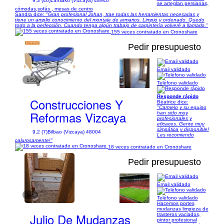
9,3 (46)
Lamiako (Vizcaya) 48940
se arreglan persianas,
cómodas,sofás , mesas de centro
Sandra dice:
"Gran profesional Johan, trae todas las herramientas necesarias y
tiene un amplio conocimiento del montaje de armarios. Limpio y ordenado. Quedo
todo a la perfección. Cuando tenga algún trabajo de carpintería volveré a llamarlo."
155 veces contratado en Cronoshare
Pedir presupuesto
Email validado
1/53
Teléfono validado
Responde rápido
Construcciones Y
Béatrice dice:
"Carmelo y su equipo
Reformas Vizcaya
han sido muy
profesionales y
eficaces. Gente muy
simpática y disponible!
9,2 (7)
Bilbao (Vizcaya) 48004
Les recomiendo
calurosamente!"
18 veces contratado en Cronoshare
Pedir presupuesto
Email validado
1/4
Teléfono validado
Hacemos portes
mudanzas limpieza de
Julio De Mudanzas
trasteros vaciados,
pintor profesional