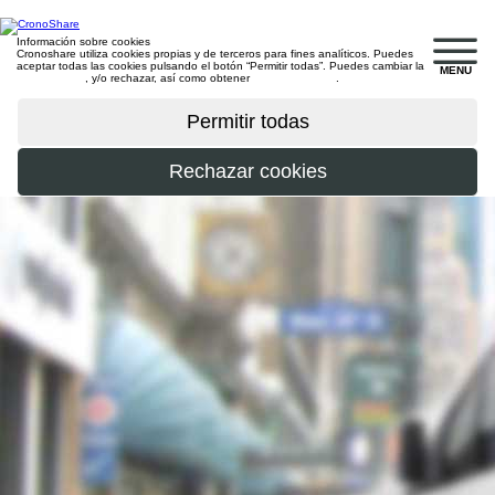
Información sobre cookies
Cronoshare utiliza cookies propias y de terceros para fines analíticos. Puedes
aceptar todas las cookies pulsando el botón “Permitir todas”. Puedes cambiar la
MENU
configuración
, y/o rechazar, así como obtener
más información
.