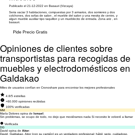
Publicado el 21-12-2022 en Basauri (Vizcaya)
Seria vaciar 3 habitaciones, compuestas por 3 armarios, dos somieres y dos
colchones, dos sofas de salon , el mueble del salon y una mesita de centro, y
algun mueble auxiliar tipo taquillon y un mueblecito de entrada. Zona ariz , en
basauri.
Pide Precio Gratis
Opiniones de clientes sobre
transportistas para recogidas de
muebles y electrodomésticos en
Galdakao
Miles de usuarios confían en Cronoshare para encontrar los mejores profesionales
4.8/5 estrellas
+60.000 opiniones recibidas
100% verificadas
MM
María Dolores opina de
Ismael
:
Sin problemas, se ocupo de todo, no dejo que moviéramos nada Si necesito le volveré a llamar
Verificada
DG
David opina de
Aitor
:
David, Galdakao. Aitor (con su camión) es un verdadero profesional: hábil, serio, cuidadoso,