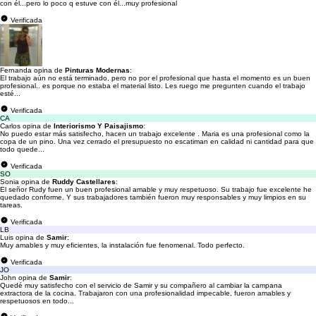
con él...pero lo poco q estuve con él...muy profesional
Verificada
Fernanda opina de
Pinturas Modernas
:
El trabajo aún no está terminado, pero no por el profesional que hasta el momento es un buen
profesional.. es porque no estaba el material listo. Les ruego me pregunten cuando el trabajo
esté...
Verificada
CA
Carlos opina de
Interiorismo Y Paisajismo
:
No puedo estar más satisfecho, hacen un trabajo excelente . Maria es una profesional como la
copa de un pino. Una vez cerrado el presupuesto no escatiman en calidad ni cantidad para que
todo quede...
Verificada
SO
Sonia opina de
Ruddy Castellares
:
El señor Rudy fuen un buen profesional amable y muy respetuoso. Su trabajo fue excelente he
quedado conforme. Y sus trabajadores también fueron muy responsables y muy limpios en su
tareas.
Verificada
LB
Luis opina de
Samir
:
Muy amables y muy eficientes, la instalación fue fenomenal. Todo perfecto.
Verificada
JO
John opina de
Samir
:
Quedé muy satisfecho con el servicio de Samir y su compañero al cambiar la campana
extractora de la cocina. Trabajaron con una profesionalidad impecable, fueron amables y
respetuosos en todo...