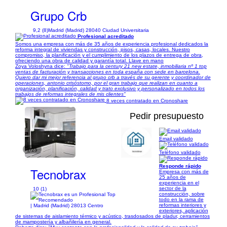
Grupo Crb
9,2 (8)
Madrid (Madrid) 28040 Ciudad Universitaria
Profesional acreditado
Somos una empresa con más de 35 años de experiencia profesional dedicados la
reforma integral de viviendas y construcción, pisos, casas, locales. Nuestro
compromiso, la planificación y el cumplimiento de los plazos de entrega de obra,
ofreciendo una obra de calidad y garantía total. Llave en mano
Zoya Voloshyna dice:
"Trabajo para la century 21 new estate, inmobiliaria nº 1 top
ventas de facturación y transacciones en toda españa con sede en barcelona.
Quiero dar mi mejor referencia al grupo crb a través de su gerente y coordinador de
operaciones, antonio crisóstomo, por el gran trabajo que realizan en cuanto a
organización, planificación, calidad y trato exclusivo y personalizado en todos los
trabajos de reformas integrales de mis clientes"
8 veces contratado en Cronoshare
Pedir presupuesto
Email validado
1/25
Teléfono validado
Responde rápido
Tecnobrax
Empresa con más de
25 años de
experiencia en el
sector de la
10 (1)
construcción, sobre
todo en la rama de
reformas interiores y
| Madrid (Madrid) 28013 Centro
exteriores, aplicación
de sistemas de aislamiento térmico y acústico, trasdosados de pladur, cerramientos
de mampostería y albañilería en general.