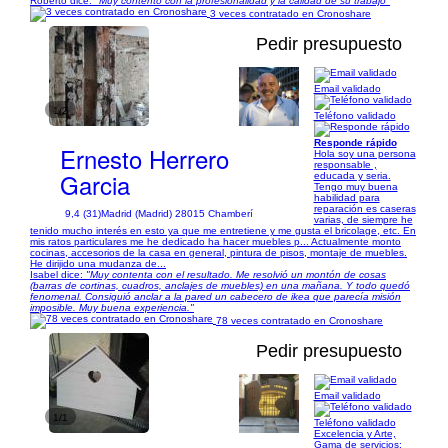
Roberto dice:
"Muy contento con la profesionalidad y la calidad de su trabajo"
3 veces contratado en Cronoshare
Pedir presupuesto
Email validado
1/2
Teléfono validado
Responde rápido
Ernesto Herrero
Hola soy una persona
responsable ,
Garcia
educada y seria.
Tengo muy buena
habilidad para
reparación es caseras
9,4 (31)
Madrid (Madrid) 28015 Chamberí
varias, de siempre he
tenido mucho interés en esto ya que me entretiene y me gusta el bricolage, etc. En
mis ratos particulares me he dedicado ha hacer muebles p... Actualmente monto
cocinas, accesorios de la casa en general, pintura de pisos, montaje de muebles.
He dirijido una mudanza de...
Isabel dice:
"Muy contenta con el resultado. Me resolvió un montón de cosas
(barras de cortinas, cuadros, anclajes de muebles) en una mañana. Y todo quedó
fenomenal. Consiguió anclar a la pared un cabecero de ikea que parecía misión
imposible. Muy buena experiencia."
78 veces contratado en Cronoshare
Pedir presupuesto
Email validado
1/1
Teléfono validado
Excelencia y Arte,
Gama de servicios: