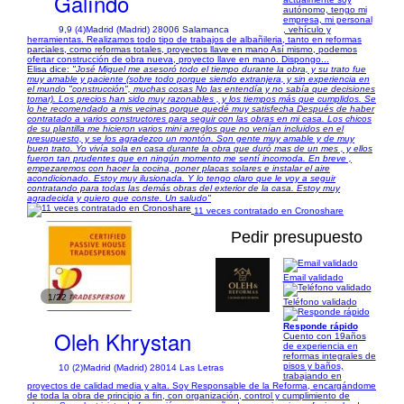
Galíndo
autónomo, tengo mi
empresa, mi personal
9,9 (4)
Madrid (Madrid) 28006 Salamanca
, vehículo y
herramientas. Realizamos todo tipo de trabajos de albañileria, tanto en reformas
parciales, como reformas totales, proyectos llave en mano Así mismo, podemos
ofertar construcción de obra nueva, proyecto llave en mano. Dispongo...
Elisa dice:
"José Miguel me asesoró todo el tiempo durante la obra, y su trato fue
muy amable y paciente (sobre todo porque siendo extranjera, y sin experiencia en
el mundo "construcción", muchas cosas No las entendía y no sabía que decisiones
tomar). Los precios han sido muy razonables , y los tiempos más que cumplidos. Se
lo he recomendado a mis vecinas porque quedé muy satisfecha Después de haber
contratado a varios constructores para seguir con las obras en mi casa. Los chicos
de su plantilla me hicieron varios mini arreglos que no venían incluidos en el
presupuesto, y se los agradezco un montón. Son gente muy amable y de muy
buen trato. Yo vivía sola en casa durante la obra que duró mas de un mes , y ellos
fueron tan prudentes que en ningún momento me sentí incomoda. En breve ,
empezaremos con hacer la cocina, poner placas solares e instalar el aire
acondicionado. Estoy muy ilusionada. Y lo tengo claro que le voy a seguir
contratando para todas las demás obras del exterior de la casa. Estoy muy
agradecida y quiero que conste. Un saludo"
11 veces contratado en Cronoshare
Pedir presupuesto
Email validado
1/22
Teléfono validado
Responde rápido
Oleh Khrystan
Cuento con 19años
de experiencia en
reformas integrales de
pisos y baños,
10 (2)
Madrid (Madrid) 28014 Las Letras
trabajando en
proyectos de calidad media y alta. Soy Responsable de la Reforma, encargándome
de toda la obra de principio a fin, con organización, control y cumplimiento de