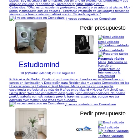
plazos. Soy electricista de formación, con un año de experiencia profesional y dos
años de estudios, y además soy alicatador y pintor. Trabajo con...
Carlos dice:
"Oleh es un excelente profesional, escucha y se adapta al cliente. Muy
formal y cuidadoso con los detalles . Excelente ejecución de los trabajos buscando
siempre una buena relación calidad precio. Sin duda repetiría."
4 veces contratado en Cronoshare
Pedir presupuesto
Email validado
1/98
Teléfono validado
Responde rápido
Estudiomind
Marta, Interiorista se
licenció en
Arquitectura de
Interiores por la
10 (2)
Madrid (Madrid) 28008 Argüelles
Universidad
Politécnica de Madrid. Continuó su formación en Londres especializandose con
cursos en Iluminación y Decoración para Residencias y Locales Comerciales en las
Universidades de Chelsea y Saint Martins. Marta cuenta con una amplia
experiencia profesional de más de 6 años entre Madrid y Nueva York .Inició su...
Gema dice:
"Nos han contactado enseguida y con muchas opciones. No hemos
podido trabajar con ella todavía pero lo haremos enseguida, porque nos ha
parecido muy formal y con ideas muy buenas "
8 veces contratado en Cronoshare
Pedir presupuesto
Email validado
1/17
Teléfono validado