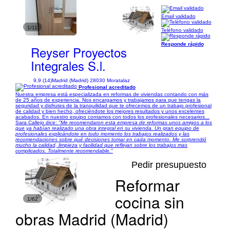
Email validado
1/11
Teléfono validado
Responde rápido
Reyser Proyectos
Integrales S.l.
9,9 (14)
Madrid (Madrid) 28030 Moratalaz
Profesional acreditado
Nuestra empresa está especializada en reformas de viviendas contando con más
de 25 años de experiencia. Nos encargamos y trabajamos para que tengas la
seguridad y disfrutes de la tranquilidad que te ofrecemos de un trabajo profesional
de calidad y bien hecho, ofreciéndote los mejores resultados y unos excelentes
acabados. En nuestro equipo contamos con todos los profesionales necesarios...
Sara Callejo dice:
"Me recomendaron esta empresa de reformas unos amigos a los
que ya habían realizado una obra integral en su vivienda. Un gran equipo de
profesionales explicándote en todo momento los trabajos realizados y las
recomendaciones sobre qué decisiones tomar en cada momento. Me sorprendió
mucho la calidad, limpieza y facilidad que reflejan sobre los trabajos mas
complicados. Totalmente recomendable."
Pedir presupuesto
Reformar
cocina sin
1/62
obras Madrid (Madrid)