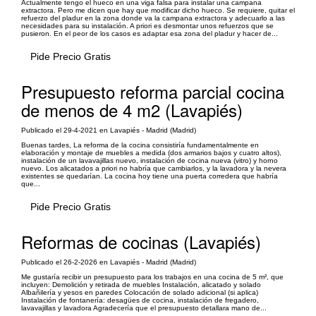
Actualmente tengo el hueco en una viga falsa para instalar una campana
extractora. Pero me dicen que hay que modificar dicho hueco. Se requiere, quitar el
refuerzo del pladur en la zona donde va la campana extractora y adecuarlo a las
necesidades para su instalación. A priori es desmontar unos refuerzos que se
pusieron. En el peor de los casos es adaptar esa zona del pladur y hacer de...
Pide Precio Gratis
Presupuesto reforma parcial cocina
de menos de 4 m2 (Lavapiés)
Publicado el 29-4-2021 en Lavapiés - Madrid (Madrid)
Buenas tardes, La reforma de la cocina consistiría fundamentalmente en
elaboración y montaje de muebles a medida (dos armarios bajos y cuatro altos),
instalación de un lavavajillas nuevo, instalación de cocina nueva (vitro) y horno
nuevo. Los alicatados a priori no habría que cambiarlos, y la lavadora y la nevera
existentes se quedarían. La cocina hoy tiene una puerta corredera que habría
que...
Pide Precio Gratis
Reformas de cocinas (Lavapiés)
Publicado el 26-2-2026 en Lavapiés - Madrid (Madrid)
Me gustaría recibir un presupuesto para los trabajos en una cocina de 5 m², que
incluyen: Demolición y retirada de muebles Instalación, alicatado y solado
Albañilería y yesos en paredes Colocación de solado adicional (si aplica)
Instalación de fontanería: desagües de cocina, instalación de fregadero,
lavavajillas y lavadora Agradecería que el presupuesto detallara mano de...