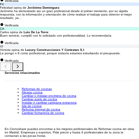
Verificada
FV
Felicidad opina de
Jerónimo Dominguez
:
Jerónimo ha demostrado ser un gran profesional desde el primer momento, por su rápida
respuesta, con la información y orientación de cómo realizar el trabajo para obtener el mejor
resultado, ya...
Verificada
CA
Carlos opina de
Luis De La Torre
:
Buen servicio, cumplió con lo solicitado con profesionalidad. Lo recomendaría
Verificada
VI
Victoria opina de
Luxury Construcciones Y Contratas S.l
:
Le pongo n 8 como profesional, porque todavía estamos estudiando el preupuesto.
Verificada
Servicios relacionados
Reformas de cocinas
Alicatar cocina
Cambiar o instalar encimera de cocina
Cambiar suelo de cocina
Instalar o cambiar campana extractora
Isla de cocina
Reforma integral de cocina
Cambiar fontanería de cocina
En Cronoshare puedes encontrar a los mejores profesionales de Reformar cocina sin obra
en Madrid. Empresas y expertos. Pide precio y hasta 4 profesionales de tu zona te
contactan a las pocas horas.