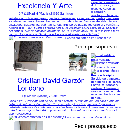
Excelencia Y Arte
carpintería metálica y
de la madera y el
mueble. Reformas,
reparación,
9,7 (11)
Madrid (Madrid) 28019 San Isidro
sustitución. Montaje,
instalación. Soldadura, pulido, pintura. Instalación y montaje de puertas, ventanas,
escaleras, angares, barandillas, etc a gusto del cliente. Servicios de aislamientos,
alicatados, solados, parqué, tarima, etc. Equipo de trabajo profesional y versátil....
Alberto dice:
"Muy buenos profesionales, los recomiendo. A pesar de la dificultad
del trabajo, que se complicó al tratarse de un sistema difícil, me lo resolvieron todo
con mucha paciencia. Sin duda volveré a contratarles en el futuro."
31 veces contratado en Cronoshare
Pedir presupuesto
Email validado
1/3
Teléfono validado
Responde rápido
Cristian David Garzón
Servicio de transporte
de todo tipo de carga.
Londoño
Portes, mudanzas y
similares. Ofrecemos
servicio de armado de
muebles, limpiezas en
9,1 (9)
Madrid (Madrid) 28009 Retiro
general.
Layla dice:
"Excelente trabajador, saco adelante el montaje de una cocina que me
habían dejado a medio montar.. Perseverante y talentoso, buena disposicion y
detallista, además de cuidadoso con el mobiliario y la casa. Lo recomiendo sin lugar
a duda por su gran formalidad y compromiso. Sin duda contaremos con él para lo
que necesitemos."
28 veces contratado en Cronoshare
Pedir presupuesto