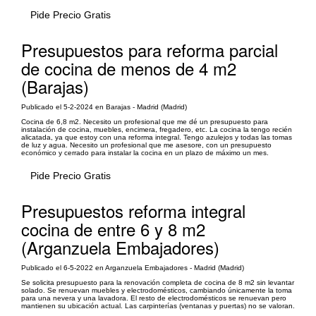
Pide Precio Gratis
Presupuestos para reforma parcial
de cocina de menos de 4 m2
(Barajas)
Publicado el 5-2-2024 en Barajas - Madrid (Madrid)
Cocina de 6,8 m2. Necesito un profesional que me dé un presupuesto para
instalación de cocina, muebles, encimera, fregadero, etc. La cocina la tengo recién
alicatada, ya que estoy con una reforma integral. Tengo azulejos y todas las tomas
de luz y agua. Necesito un profesional que me asesore, con un presupuesto
económico y cerrado para instalar la cocina en un plazo de máximo un mes.
Pide Precio Gratis
Presupuestos reforma integral
cocina de entre 6 y 8 m2
(Arganzuela Embajadores)
Publicado el 6-5-2022 en Arganzuela Embajadores - Madrid (Madrid)
Se solicita presupuesto para la renovación completa de cocina de 8 m2 sin levantar
solado. Se renuevan muebles y electrodomésticos, cambiando únicamente la toma
para una nevera y una lavadora. El resto de electrodomésticos se renuevan pero
mantienen su ubicación actual. Las carpinterías (ventanas y puertas) no se valoran.