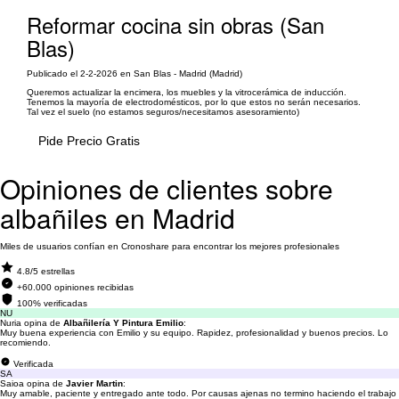
Reformar cocina sin obras (San
Blas)
Publicado el 2-2-2026 en San Blas - Madrid (Madrid)
Queremos actualizar la encimera, los muebles y la vitrocerámica de inducción.
Tenemos la mayoría de electrodomésticos, por lo que estos no serán necesarios.
Tal vez el suelo (no estamos seguros/necesitamos asesoramiento)
Pide Precio Gratis
Opiniones de clientes sobre
albañiles en Madrid
Miles de usuarios confían en Cronoshare para encontrar los mejores profesionales
4.8/5 estrellas
+60.000 opiniones recibidas
100% verificadas
NU
Nuria opina de
Albañilería Y Pintura Emilio
:
Muy buena experiencia con Emilio y su equipo. Rapidez, profesionalidad y buenos precios. Lo
recomiendo.
Verificada
SA
Saioa opina de
Javier Martin
:
Muy amable, paciente y entregado ante todo. Por causas ajenas no termino haciendo el trabajo