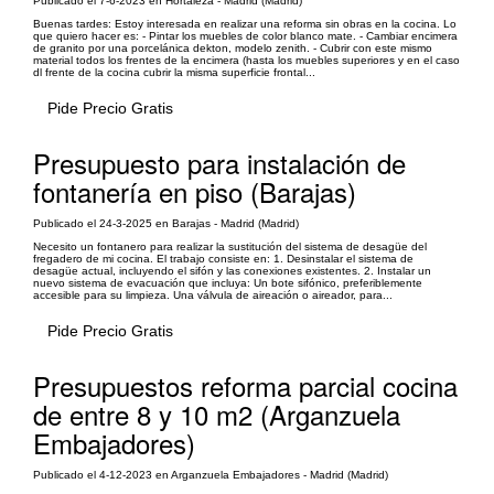
Publicado el 7-6-2023 en Hortaleza - Madrid (Madrid)
Buenas tardes: Estoy interesada en realizar una reforma sin obras en la cocina. Lo
que quiero hacer es: - Pintar los muebles de color blanco mate. - Cambiar encimera
de granito por una porcelánica dekton, modelo zenith. - Cubrir con este mismo
material todos los frentes de la encimera (hasta los muebles superiores y en el caso
dl frente de la cocina cubrir la misma superficie frontal...
Pide Precio Gratis
Presupuesto para instalación de
fontanería en piso (Barajas)
Publicado el 24-3-2025 en Barajas - Madrid (Madrid)
Necesito un fontanero para realizar la sustitución del sistema de desagüe del
fregadero de mi cocina. El trabajo consiste en: 1. Desinstalar el sistema de
desagüe actual, incluyendo el sifón y las conexiones existentes. 2. Instalar un
nuevo sistema de evacuación que incluya: Un bote sifónico, preferiblemente
accesible para su limpieza. Una válvula de aireación o aireador, para...
Pide Precio Gratis
Presupuestos reforma parcial cocina
de entre 8 y 10 m2 (Arganzuela
Embajadores)
Publicado el 4-12-2023 en Arganzuela Embajadores - Madrid (Madrid)