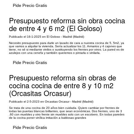
Pide Precio Gratis
Presupuesto reforma sin obra cocina
de entre 4 y 6 m2 (El Goloso)
Publicado el 16-1-2025 en El Goloso - Madrid (Madrid)
Necesito presupuesto para darle un lavado de cara a nuestra cocina de 5, 5m2, ya
que vamos a alquilar la vivienda. Sería actualizar los 11. Armarios y 4 cajones que
tiene, no sé si mediante vinilos o sustituyendo los frentes por otros. La pared es de
azulejos con una cenefa y también queremos o pintarla o vinilarla.
Pide Precio Gratis
Presupuesto reforma sin obras de
cocina cocina de entre 8 y 10 m2
(Orcasitas Orcasur)
Publicado el 2-5-2023 en Orcasitas Orcasur - Madrid (Madrid)
Se trata de una cocina de 20 años bien cuidada. Quiero cambiar por frentes de
todas las puertas blancas brillantes, que sean económicas. Dos frentes, uno de 3
.60 con muebles y otro frente sin muebles solo con un escobero. En todas paredes
de la cocina poner vinílica imitación a baldosas grandes
Pide Precio Gratis