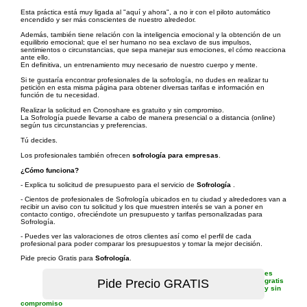
Esta práctica está muy ligada al "aquí y ahora", a no ir con el piloto automático
encendido y ser más conscientes de nuestro alrededor.
Además, también tiene relación con la inteligencia emocional y la obtención de un
equilibrio emocional; que el ser humano no sea exclavo de sus impulsos,
sentimientos o circunstancias, que sepa manejar sus emociones, el cómo reacciona
ante ello.
En definitiva, un entrenamiento muy necesario de nuestro cuerpo y mente.
Si te gustaría encontrar profesionales de la sofrología, no dudes en realizar tu
petición en esta misma página para obtener diversas tarifas e información en
función de tu necesidad.
Realizar la solicitud en Cronoshare es gratuito y sin compromiso.
La Sofrología puede llevarse a cabo de manera presencial o a distancia (online)
según tus circunstancias y preferencias.
Tú decides.
Los profesionales también ofrecen
sofrología para empresas
.
¿Cómo funciona?
- Explica tu solicitud de presupuesto para el servicio de
Sofrología
.
- Cientos de profesionales de Sofrología ubicados en tu ciudad y alrededores van a
recibir un aviso con tu solicitud y los que muestren interés se van a poner en
contacto contigo, ofreciéndote un presupuesto y tarifas personalizadas para
Sofrología.
- Puedes ver las valoraciones de otros clientes así como el perfil de cada
profesional para poder comparar los presupuestos y tomar la mejor decisión.
Pide precio Gratis para
Sofrología
.
es
gratis
y sin
compromiso