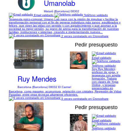
Umanolab
Mataró (Barcelona) 08302
Email validado
Teléfono validado
Terapeuta psico-corporal. Umano Lab nace con la misión de impulsar y facilitar la
transformación personal con el fin de generar individuos más sanos, equilibrados y
felices, que viven las vidas con sentido y con agradecimiento y que aportan a la
sociedad su mejor versión, su grano de arena para la transformación de nuestras
familias, instituciones y sistemas, creando e implementando nuevos...
2 veces contratado en Cronoshare
Pedir presupuesto
Email validado
1/7
Teléfono validado
Soy Ruy Mendes;
profesor de yoga, y
Ruy Mendes
terapeuta con amplia
formación. Trabajo
con clases de Yoga
Online, y terapias
Barcelona (Barcelona) 08032 El Carmel
presenciales en
Barcelona, como masajes, acupuntura, relajación con cristales, Regresión de Vidas
Pasadas, entre otras técnicas altamente eficientes.
5 veces contratado en Cronoshare
Pedir presupuesto
Email validado
1/10
Teléfono validado