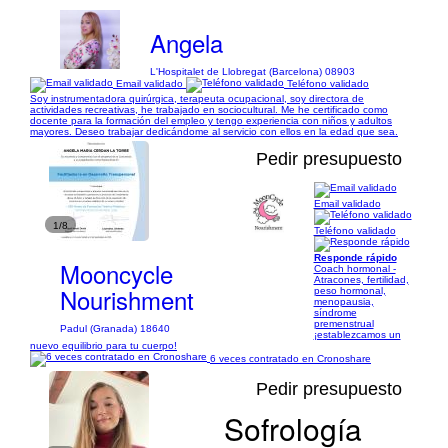
Angela
L'Hospitalet de Llobregat (Barcelona) 08903
Email validado
Teléfono validado
Soy instrumentadora quirúrgica, terapeuta ocupacional, soy directora de
actividades recreativas, he trabajado en sociocultural. Me he certificado como
docente para la formación del empleo y tengo experiencia con niños y adultos
mayores. Deseo trabajar dedicándome al servicio con ellos en la edad que sea.
Pedir presupuesto
Email validado
1/8
Teléfono validado
Responde rápido
Mooncycle
Coach hormonal -
Atracones, fertilidad,
Nourishment
peso hormonal,
menopausia,
síndrome
premenstrual
Padul (Granada) 18640
¡establezcamos un
nuevo equilibrio para tu cuerpo!
6 veces contratado en Cronoshare
Pedir presupuesto
Sofrología