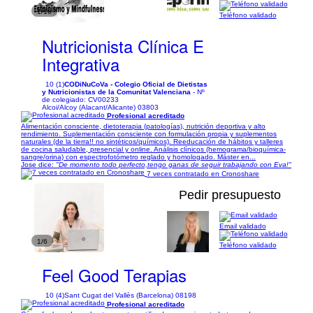
1/10
Teléfono validado
Nutricionista Clínica E
Integrativa
10 (1)
CODiNuCoVa - Colegio Oficial de Dietistas
y Nutricionistas de la Comunitat Valenciana
- Nº
de colegiado: CV00233
Alcoi/Alcoy (Alacant/Alicante) 03803
Profesional acreditado
Alimentación consciente, dietoterapia (patologías), nutrición deportiva y alto
rendimiento. Suplementación consciente con formulación propia y suplementos
naturales (de la tierra!! no sintéticos/químicos). Reeducación de hábitos y talleres
de cocina saludable, presencial y online. Análisis clínicos (hemograma/bioquímica-
sangre/orina) con espectrofotómetro reglado y homologado. Máster en...
Jose dice:
"De momento todo perfecto,tengo ganas de seguir trabajando con Eva!"
7 veces contratado en Cronoshare
Pedir presupuesto
Email validado
1/6
Teléfono validado
Feel Good Terapias
10 (4)
Sant Cugat del Vallès (Barcelona) 08198
Profesional acreditado