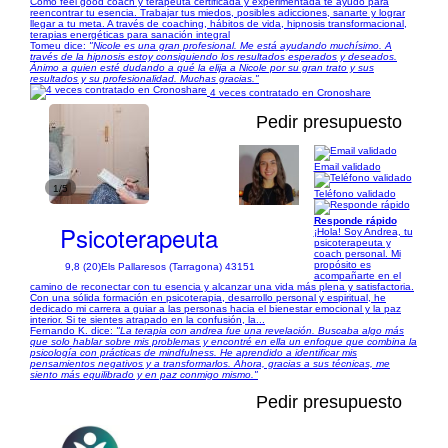
Cómo feel good coach y terapeuta certificada y experimentada te ayudo para
reencontrar tu esencia. Trabajar tus miedos, posibles adicciones, sanarte y lograr
llegar a tu meta. A través de coaching, hábitos de vida, hipnosis transformacional,
terapias energéticas para sanación integral
Tomeu dice:
"Nicole es una gran profesional. Me está ayudando muchísimo. A
través de la hipnosis estoy consiguiendo los resultados esperados y deseados.
Ánimo a quien esté dudando a qué la elija a Nicole por su gran trato y sus
resultados y su profesionalidad. Muchas gracias."
4 veces contratado en Cronoshare
Pedir presupuesto
Email validado
1/5
Teléfono validado
Responde rápido
Psicoterapeuta
¡Hola! Soy Andrea, tu
psicoterapeuta y
coach personal. Mi
propósito es
9,8 (20)
Els Pallaresos (Tarragona) 43151
acompañarte en el
camino de reconectar con tu esencia y alcanzar una vida más plena y satisfactoria.
Con una sólida formación en psicoterapia, desarrollo personal y espiritual, he
dedicado mi carrera a guiar a las personas hacia el bienestar emocional y la paz
interior. Si te sientes atrapado en la confusión, la...
Fernando K. dice:
"La terapia con andrea fue una revelación. Buscaba algo más
que solo hablar sobre mis problemas y encontré en ella un enfoque que combina la
psicología con prácticas de mindfulness. He aprendido a identificar mis
pensamientos negativos y a transformarlos. Ahora, gracias a sus técnicas, me
siento más equilibrado y en paz conmigo mismo."
Pedir presupuesto