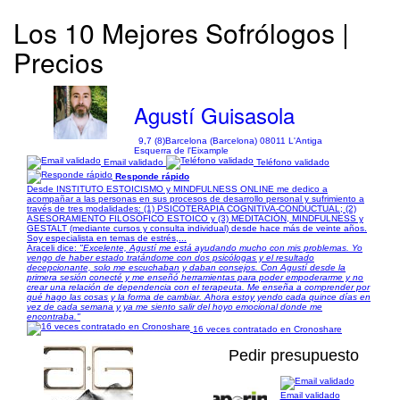
Los 10 Mejores Sofrólogos |
Precios
Agustí Guisasola
9,7 (8)
Barcelona (Barcelona) 08011 L'Antiga
Esquerra de l'Eixample
Email validado
Teléfono validado
Responde rápido
Desde INSTITUTO ESTOICISMO y MINDFULNESS ONLINE me dedico a
acompañar a las personas en sus procesos de desarrollo personal y sufrimiento a
través de tres modalidades: (1) PSICOTERAPIA COGNITIVA-CONDUCTUAL; (2)
ASESORAMIENTO FILOSÓFICO ESTOICO y (3) MEDITACIÓN, MINDFULNESS y
GESTALT (mediante cursos y consulta individual) desde hace más de veinte años.
Soy especialista en temas de estrés,...
Araceli dice:
"Excelente, Agustí me está ayudando mucho con mis problemas. Yo
vengo de haber estado tratándome con dos psicólogas y el resultado
decepcionante, solo me escuchaban y daban consejos. Con Agustí desde la
primera sesión conecté y me enseñó herramientas para poder empoderarme y no
crear una relación de dependencia con el terapeuta. Me enseña a comprender por
qué hago las cosas y la forma de cambiar. Ahora estoy yendo cada quince días en
vez de cada semana y ya me siento salir del hoyo emocional donde me
encontraba."
16 veces contratado en Cronoshare
Pedir presupuesto
Email validado