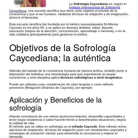
1/2
La
Sofrología Caycediana
es, según el
Instituto Internacional de Sofrología
Caycediana
, una escuela científica que tiene como objetivo el estudio de la
consciencia y que el ser humano, mediante técnicas de relajación y de imaginación,
alcance el bienestar.
Esta escuela científica fue fundada por el médico neuropsiquiatra Dr Alfonso
Caycedo en los años 60, y se aplica en diversos ámbitos: salud, deporte,
educación (mejora de la atención, concentración, aprendizaje o memoria), o en la
vida cotidiana (principalmente para gestionar el estrés).
Objetivos de la Sofrología
Caycediana; la auténtica
Además del estudio de la consciencia humana de manera teórica, también pone a
disposición del individuo una metodología para que experimente su propia
consciencia, y esta disciplina aplica
técnicas sofrológicas a nivel terapéutico
.
Puede ser utilizada como complemento de otras terapias o como método
preventivo (Relajación Dinámica de Caycedo), por ejemplo.
Aplicación y Beneficios de la
sofrología
Adquirir consciencia de uno mismo (autoconocimiento), desarrollar capacidades y
tener mayor resistencia o saber hacerle frente a determinadas situaciones, mejora
la calidad de vida.
El método que se utiliza en sofrología es el
método Caycedo
. Este método reúne
ejercicios de respiración, técnicas de relajación junto con movimientos corporales y
estrategias de activación mental, para desarrollar la consciencia y mejorar el
bienestar.