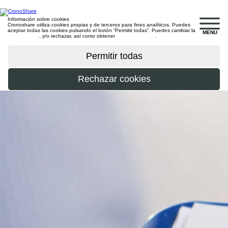
Información sobre cookies
Cronoshare utiliza cookies propias y de terceros para fines analíticos. Puedes
aceptar todas las cookies pulsando el botón “Permitir todas”. Puedes cambiar la
MENU
configuración
, y/o rechazar, así como obtener
más información
.