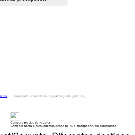
cletas
Transporte de bicicletas Sagunt/Sagunto (Valencia)
Compara precios de tu zona
Compara hasta 4 presupuestos desde tu PC o smartphone, sin compromiso.