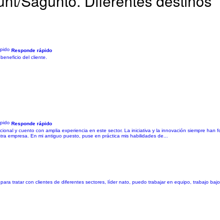
unt/Sagunto. Diferentes destinos
Responde rápido
beneficio del cliente.
Responde rápido
nal y cuento con amplia experiencia en este sector. La iniciativa y la innovación siempre han fo
tra empresa. En mi antiguo puesto, puse en práctica mis habilidades de...
ara tratar con clientes de diferentes sectores, líder nato, puedo trabajar en equipo, trabajo baj