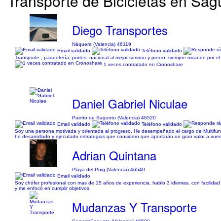
Transporte de Bicicletas en Sag
Diego Transportes
Náquera (Valencia) 46119
Email validado
Teléfono validado
Transporte , paquetería, portes, nacional al mejor servicio y precio, siempre mirando por el 
1 veces contratado en Cronoshare
Daniel Gabriel Niculae
Puerto de Sagunto (Valencia) 46520
Email validado
Teléfono validado
Soy una persona motivada y orientada al progreso. He desempeñado el cargo de Multifuncio
he desarrollado y ejecutado estrategias que considero que aportarán un gran valor a vues
Adrian Quintana
Playa del Puig (Valencia) 46540
Email validado
Soy chófer profesional con mas de 15 años de experiencia, hablo 3 idiomas, con facilidad p
y me enfocó en cumplir objetivos.
Mudanzas Y Transporte