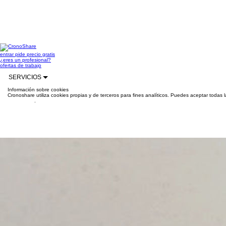
entrar
pide precio gratis
¿eres un profesional?
ofertas de trabajo
SERVICIOS
Información sobre cookies
Cronoshare utiliza cookies propias y de terceros para fines analíticos. Puedes aceptar todas 
información
.