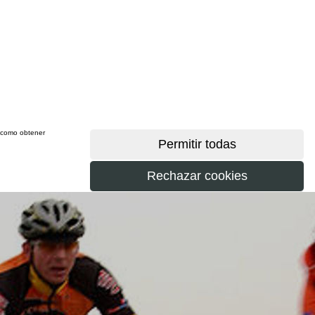
sí como obtener
más