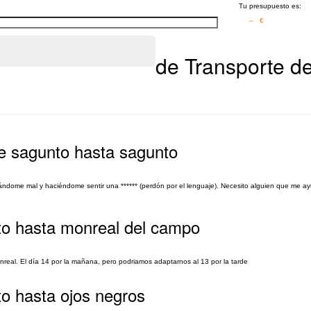
Tu presupuesto es:
– €
de Transporte de
de sagunto hasta sagunto
ndome mal y haciéndome sentir una ****** (perdón por el lenguaje). Necesito alguien que me ay
nto hasta monreal del campo
real. El día 14 por la mañana, pero podriamos adaptarnos al 13 por la tarde
to hasta ojos negros