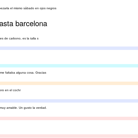
pezarla el mismo sábado en ojos negros
hasta barcelona
es de carbono, es la talla s
 me faltaba alguna cosa. Gracias
ero en el cochr
 muy amable. Un gusto la verdad.