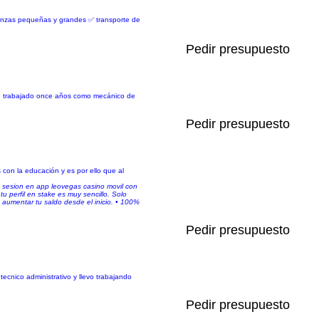
danzas pequeñas y grandes ✅ transporte de
Pedir presupuesto
 he trabajado once años como mecánico de
Pedir presupuesto
 con la educación y es por ello que al
a sesion en app leovegas casino movil con
tu perfil en stake es muy sencillo. Solo
e aumentar tu saldo desde el inicio. • 100%
Pedir presupuesto
ecnico administrativo y llevo trabajando
Pedir presupuesto