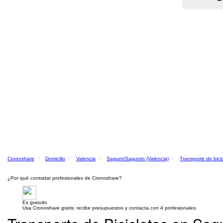
Cronoshare
Domicilio
Valencia
Sagunt/Sagunto (Valencia)
Transporte de bici
¿Por qué contratar profesionales de Cronoshare?
Es gratuito
Usa Cronoshare gratis: recibe presupuestos y contacta con 4 profesionales.