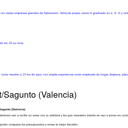
en varias empresas grandes de fabricacion. Vehiculo propio carnet b graduado en e. S. O y cicl
ndo etc 10 eu hora
como maximo a 15 km de aqui, con amplia experiencia como empleada de hogar, limpieza, planc
t/Sagunto (Valencia)
Sagunto (Valencia)
.
edores van a recibir un aviso con tu solicitud y los que muestren interés se van a poner en con
a poder comparar los presupuestos y tomar la mejor decisión.