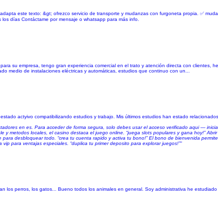
 adapta este texto: &gt; ofrezco servicio de transporte y mudanzas con furgoneta propia. ✅ mu
os los días Contáctame por mensaje o whatsapp para más info.
 para su empresa, tengo gran experiencia comercial en el trato y atención directa con clientes,
do medio de instalaciones eléctricas y automáticas, estudios que continuo con un...
stado actyivo compatibilizando estudios y trabajo. Mis últimos estudios han estado relacionados
tadores en es. Para acceder de forma segura, solo debes usar el acceso verificado aqui — inici
ble y metodos locales, el casino destaca el juego online. “juega slots populares y gana hoy!” Abrir 
ance para desbloquear todo. “crea tu cuenta rapido y activa tu bono!” El bono de bienvenida permit
vip para ventajas especiales. “duplica tu primer deposito para explorar juegos!”"
 los perros, los gatos... Bueno todos los animales en general. Soy administrativa he estudiado t