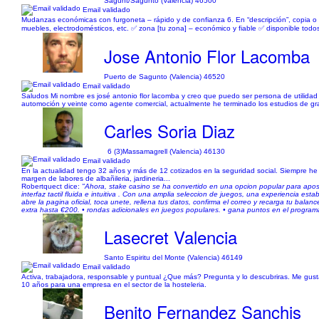
Sagunt/Sagunto (Valencia) 46500
Email validado
Mudanzas económicas con furgoneta – rápido y de confianza 6. En “descripción”, copia o
muebles, electrodomésticos, etc. ✅ zona [tu zona] – económico y fiable ✅ disponible tod
Jose Antonio Flor Lacomba
Puerto de Sagunto (Valencia) 46520
Email validado
Saludos Mi nombre es josé antonio flor lacomba y creo que puedo ser persona de utilidad
automoción y veinte como agente comercial, actualmente he terminado los estudios de gra
Carles Soria Diaz
6 (3)
Massamagrell (Valencia) 46130
Email validado
En la actualidad tengo 32 años y más de 12 cotizados en la seguridad social. Siempre he e
margen de labores de albañileria, jardineria...
Robertquect dice:
"Ahora, stake casino se ha convertido en una opcion popular para apos
interfaz tactil fluida e intuitiva . Con una amplia seleccion de juegos, una experiencia esta
abre la pagina oficial, toca unete, rellena tus datos, confirma el correo y recarga tu bal
extra hasta €200. • rondas adicionales en juegos populares. • gana puntos en el programa 
Lasecret Valencia
Santo Espiritu del Monte (Valencia) 46149
Email validado
Activa, trabajadora, responsable y puntual ¿Que más? Pregunta y lo descubriras. Me gustan
10 años para una empresa en el sector de la hosteleria.
Benito Fernandez Sanchis