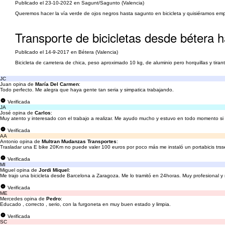
Publicado el 23-10-2022 en Sagunt/Sagunto (Valencia)
Queremos hacer la vía verde de ojos negros hasta sagunto en bicicleta y quisiéramos em
Transporte de bicicletas desde bétera 
Publicado el 14-9-2017 en Bétera (Valencia)
Bicicleta de carretera de chica, peso aproximado 10 kg, de aluminio pero horquillas y tirant
JC
Juan opina de
María Del Carmen
:
Todo perfecto. Me alegra que haya gente tan seria y simpatica trabajando.
Verificada
JA
José opina de
Carlos
:
Muy atento y interesado con el trabajo a realizar. Me ayudo mucho y estuvo en todo momento si
Verificada
AA
Antonio opina de
Multran Mudanzas Transportes
:
Trasladar una E bike 20Km no puede valer 100 euros por poco más me instaló un portabicis trss
Verificada
MI
Miguel opina de
Jordi Miquel
:
Me trajo una bicicleta desde Barcelona a Zaragoza. Me lo tramitó en 24horas. Muy profesional y
Verificada
ME
Mercedes opina de
Pedro
:
Educado , correcto , serio, con la furgoneta en muy buen estado y limpia.
Verificada
SC