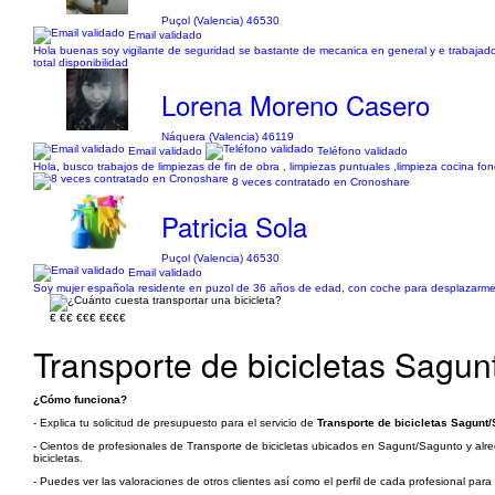
Puçol (Valencia) 46530
Email validado
Hola buenas soy vigilante de seguridad se bastante de mecanica en general y e trabajado 
total disponibilidad
Lorena Moreno Casero
Náquera (Valencia) 46119
Email validado
Teléfono validado
Hola, busco trabajos de limpiezas de fin de obra , limpiezas puntuales ,limpieza cocina fo
8 veces contratado en Cronoshare
Patricia Sola
Puçol (Valencia) 46530
Email validado
Soy mujer española residente en puzol de 36 años de edad, con coche para desplazarme 
€
€€
€€€
€€€€
Transporte de bicicletas Sagun
¿Cómo funciona?
- Explica tu solicitud de presupuesto para el servicio de
Transporte de bicicletas Sagunt/
- Cientos de profesionales de Transporte de bicicletas ubicados en Sagunt/Sagunto y alred
bicicletas.
- Puedes ver las valoraciones de otros clientes así como el perfil de cada profesional par