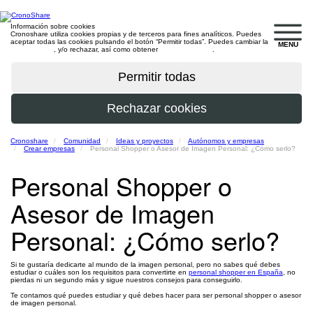
Información sobre cookies
Cronoshare utiliza cookies propias y de terceros para fines analíticos. Puedes
aceptar todas las cookies pulsando el botón “Permitir todas”. Puedes cambiar la
MENU
configuración
, y/o rechazar, así como obtener
más información
.
Cronoshare
Comunidad
Ideas y proyectos
Autónomos y empresas
Crear empresas
Personal Shopper o Asesor de Imagen Personal: ¿Cómo serlo?
Personal Shopper o
Asesor de Imagen
Personal: ¿Cómo serlo?
Si te gustaría dedicarte al mundo de la imagen personal, pero no sabes qué debes
estudiar o cuáles son los requisitos para convertirte en
personal shopper en España
, no
pierdas ni un segundo más y sigue nuestros consejos para conseguirlo.
Te contamos qué puedes estudiar y qué debes hacer para ser personal shopper o asesor
de imagen personal.