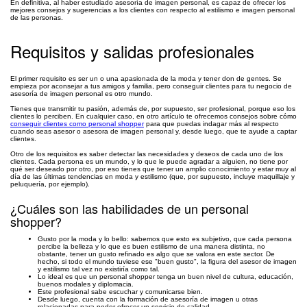
En definitiva, al haber estudiado asesoría de imagen personal, es capaz de ofrecer los
mejores consejos y sugerencias a los clientes con respecto al estilismo e imagen personal
de las personas.
Requisitos y salidas profesionales
El primer requisito es ser un o una apasionada de la moda y tener don de gentes. Se
empieza por aconsejar a tus amigos y familia, pero conseguir clientes para tu negocio de
asesoría de imagen personal es otro mundo.
Tienes que transmitir tu pasión, además de, por supuesto, ser profesional, porque eso los
clientes lo perciben. En cualquier caso, en otro artículo te ofrecemos consejos sobre cómo
conseguir clientes como personal shopper
para que puedas indagar más al respecto
cuando seas asesor o asesora de imagen personal y, desde luego, que te ayude a captar
clientes.
Otro de los requisitos es saber detectar las necesidades y deseos de cada uno de los
clientes. Cada persona es un mundo, y lo que le puede agradar a alguien, no tiene por
qué ser deseado por otro, por eso tienes que tener un amplio conocimiento y estar muy al
día de las últimas tendencias en moda y estilismo (que, por supuesto, incluye maquillaje y
peluquería, por ejemplo).
¿Cuáles son las habilidades de un personal
shopper?
Gusto por la moda y lo bello: sabemos que esto es subjetivo, que cada persona
percibe la belleza y lo que es buen estilismo de una manera distinta, no
obstante, tener un gusto refinado es algo que se valora en este sector. De
hecho, si todo el mundo tuviese ese "buen gusto", la figura del asesor de imagen
y estilismo tal vez no existiría como tal.
Lo ideal es que un personal shopper tenga un buen nivel de cultura, educación,
buenos modales y diplomacia.
Este profesional sabe escuchar y comunicarse bien.
Desde luego, cuenta con la formación de asesoría de imagen u otras
relacionadas para poder ofrecer un servicio de calidad.