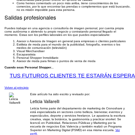
Como hemos comentado un poco más arriba, tiene conocimientos de los
comercios, por lo que encontrar las prendas o complementos que está buscando,
no es misión imposible para esta persona.
Salidas profesionales
Puedes trabajar en una agencia o consultoría de imagen personal, por cuenta propia
como autónoma o abriendo tu propio negocio y contratando personal llegado el
momento. Estas son los perfiles laborales en los que puedes especializarte:
Asesor o Asesora de Imagen en general para empresas o clientes particulares
Estilista de moda para el mundo de la publicidad, fotografía, eventos o los
medios de comunicación (televisión)
Visual Merchandiser
Escaparatista
Personal Shopper Inmobiliario
Asesor de moda para firmas o puntos de venta de moda
Cuando seas Personal Shopper...
TUS FUTUROS CLIENTES TE ESTARÁN ESPER
Volver al principio
Este artículo ha sido escrito y revisado por:
Leticia Vallarelli
Leticia forma parte del departamento de marketing de Cronoshare y
está especializada en sectores como belleza, bienestar, eventos y
espectáculos, deporte y servicios freelance. Le apasiona la escritura
creativa, viajar, la botánica, la gastronomía y practicar snorkel. Se
licenció en Publicidad, Relaciones Públicas y Marketing por la
escuela de negocios Esic Valencia y también realizó un Programa
Superior en Marketing Digital (PSMD) en esa misma escuela.
Ver
perfil.