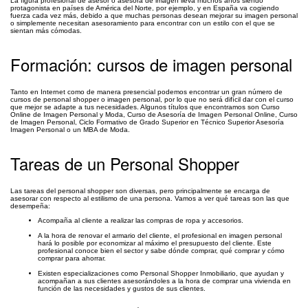
La figura profesional de asesor o asesora de imagen lleva muchos años siendo
protagonista en países de América del Norte, por ejemplo, y en España va cogiendo
fuerza cada vez más, debido a que muchas personas desean mejorar su imagen personal
o simplemente necesitan asesoramiento para encontrar con un estilo con el que se
sientan más cómodas.
Formación: cursos de imagen personal
Tanto en Internet como de manera presencial podemos encontrar un gran número de
cursos de personal shopper o imagen personal, por lo que no será difícil dar con el curso
que mejor se adapte a tus necesidades. Algunos títulos que encontramos son Curso
Online de Imagen Personal y Moda, Curso de Asesoría de Imagen Personal Online, Curso
de Imagen Personal, Ciclo Formativo de Grado Superior en Técnico Superior Asesoría
Imagen Personal o un MBA de Moda.
Tareas de un Personal Shopper
Las tareas del personal shopper son diversas, pero principalmente se encarga de
asesorar con respecto al estilismo de una persona. Vamos a ver qué tareas son las que
desempeña:
Acompaña al cliente a realizar las compras de ropa y accesorios.
A la hora de renovar el armario del cliente, el profesional en imagen personal
hará lo posible por economizar al máximo el presupuesto del cliente. Este
profesional conoce bien el sector y sabe dónde comprar, qué comprar y cómo
comprar para ahorrar.
Existen especializaciones como Personal Shopper Inmobiliario, que ayudan y
acompañan a sus clientes asesorándoles a la hora de comprar una vivienda en
función de las necesidades y gustos de sus clientes.