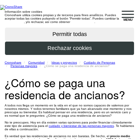
Información sobre cookies
Cronoshare utiliza cookies propias y de terceros para fines analíticos. Puedes
aceptar todas las cookies pulsando el botón “Permitir todas”. Puedes cambiar la
MENU
configuración
, y/o rechazar, así como obtener
más información
.
Cronoshare
Comunidad
Ideas y proyectos
Cuidado de Personas
Personas mayores
¿Cómo se paga una residencia de ancianos?
¿Cómo se paga una
residencia de ancianos?
A todos nos llega un momento en la vida en el que no somos capaces de valernos por
nosotros mismos. Y todos tenemos familiares que ya han alcanzado ese momento y nos
preocupa su bienestar. Es habitual pensar en una residencia, pero es un servicio caro y
es normal que te preguntes: ¿Cómo se paga una residencia de ancianos?
No te preocupes. Hoy en día existen varias opciones para poder financiar cómodamente
este tipo de asistencia para el
cuidado y bienestar de las personas mayores
. Te hablamos
de ellas a continuación.
Es verdad que las residencias de ancianos no son baratas. De hecho, el
precio medio