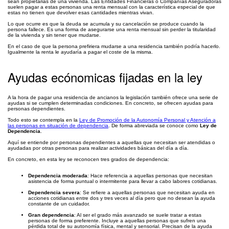
sean propietarias de una vivienda. Las Entidades Financieras o Compañías Aseguradoras
suelen pagar a estas personas una renta mensual con la característica especial de que
estas no tienen que devolver esas cantidades mientras vivan.
Lo que ocurre es que la deuda se acumula y su cancelación se produce cuando la
persona fallece. Es una forma de asegurarse una renta mensual sin perder la titularidad
de la vivienda y sin tener que mudarse.
En el caso de que la persona prefiriera mudarse a una residencia también podría hacerlo.
Igualmente la renta le ayudaría a pagar el coste de la misma.
Ayudas ecónomicas fijadas en la ley
A la hora de pagar una residencia de ancianos la legislación también ofrece una serie de
ayudas si se cumplen determinadas condiciones. En concreto, se ofrecen ayudas para
personas dependientes.
Todo esto se contempla en la
Ley de Promoción de la Autonomía Personal y Atención a
las personas en situación de dependencia
. De forma abreviada se conoce como
Ley de
Dependencia
.
Aquí se entiende por personas dependientes a aquellas que necesitan ser atendidas o
ayudadas por otras personas para realizar actividades básicas del día a día.
En concreto, en esta ley se reconocen tres grados de dependencia:
Dependencia moderada
: Hace referencia a aquellas personas que necesitan
asistencia de forma puntual o intermitente para llevar a cabo labores cotidianas.
Dependencia severa
: Se refiere a aquellas personas que necesitan ayuda en
acciones cotidianas entre dos y tres veces al día pero que no desean la ayuda
constante de un cuidador.
Gran dependencia
: Al ser el grado más avanzado se suele tratar a estas
personas de forma preferente. Incluye a aquellas personas que sufren una
pérdida total de su autonomía física, mental y sensorial. Precisan de la ayuda