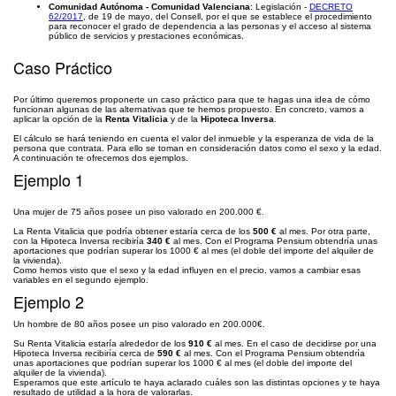
Comunidad Autónoma - Comunidad Valenciana
: Legislación -
DECRETO
62/2017
, de 19 de mayo, del Consell, por el que se establece el procedimiento
para reconocer el grado de dependencia a las personas y el acceso al sistema
público de servicios y prestaciones económicas.
Caso Práctico
Por último queremos proponerte un caso práctico para que te hagas una idea de cómo
funcionan algunas de las alternativas que te hemos propuesto. En concreto, vamos a
aplicar la opción de la
Renta Vitalicia
y de la
Hipoteca Inversa
.
El cálculo se hará teniendo en cuenta el valor del inmueble y la esperanza de vida de la
persona que contrata. Para ello se toman en consideración datos como el sexo y la edad.
A continuación te ofrecemos dos ejemplos.
Ejemplo 1
Una mujer de 75 años posee un piso valorado en 200.000 €.
La Renta Vitalicia que podría obtener estaría cerca de los
500 €
al mes. Por otra parte,
con la Hipoteca Inversa recibiría
340 €
al mes. Con el Programa Pensium obtendría unas
aportaciones que podrían superar los 1000 € al mes (el doble del importe del alquiler de
la vivienda).
Como hemos visto que el sexo y la edad influyen en el precio, vamos a cambiar esas
variables en el segundo ejemplo.
Ejemplo 2
Un hombre de 80 años posee un piso valorado en 200.000€.
Su Renta Vitalicia estaría alrededor de los
910 €
al mes. En el caso de decidirse por una
Hipoteca Inversa recibiría cerca de
590 €
al mes. Con el Programa Pensium obtendría
unas aportaciones que podrían superar los 1000 € al mes (el doble del importe del
alquiler de la vivienda).
Esperamos que este artículo te haya aclarado cuáles son las distintas opciones y te haya
resultado de utilidad a la hora de valorarlas.