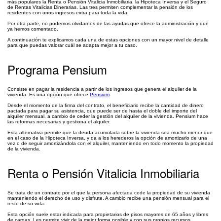
más populares la Renta o Pensión Vitalicia Inmobiliaria, la Hipoteca Inversa y el Seguro
de Rentas Vitalicias Dinerarias. Las tres permiten complementar la pensión de los
residentes con unos ingresos extra para toda la vida.
Por otra parte, no podemos olvidarnos de las ayudas que ofrece la administración y que
ya hemos comentado.
A continuación te explicamos cada una de estas opciones con un mayor nivel de detalle
para que puedas valorar cuál se adapta mejor a tu caso.
Programa Pensium
Consiste en pagar la residencia a partir de los ingresos que genera el alquiler de la
vivienda. Es una opción que ofrece
Pensium
.
Desde el momento de la firma del contrato, el beneficiario recibe la cantidad de dinero
pactada para pagar su asistencia, que puede ser de hasta el doble del importe del
alquiler mensual, a cambio de ceder la gestión del alquiler de la vivienda. Pensium hace
las reformas necesarias y gestiona el alquiler.
Esta alternativa permite que la deuda acumulada sobre la vivienda sea mucho menor que
en el caso de la Hipoteca Inversa, y da a los herederos la opción de amortizarlo de una
vez o de seguir amortizándola con el alquiler, manteniendo en todo momento la propiedad
de la vivienda.
Renta o Pensión Vitalicia Inmobiliaria
Se trata de un contrato por el que la persona afectada cede la propiedad de su vivienda
manteniendo el derecho de uso y disfrute. A cambio recibe una pensión mensual para el
resto de su vida.
Esta opción suele estar indicada para propietarios de pisos mayores de 65 años y libres
de cargas. Les permite vivir de la mejor forma posible y con sus propios recursos