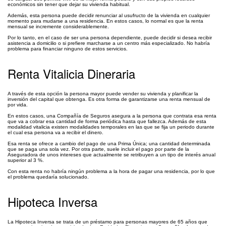
económicos sin tener que dejar su vivienda habitual.
Además, esta persona puede decidir renunciar al usufructo de la vivienda en cualquier
momento para mudarse a una residencia. En estos casos, lo normal es que la renta
mensual se incremente considerablemente.
Por lo tanto, en el caso de ser una persona dependiente, puede decidir si desea recibir
asistencia a domicilio o si prefiere marcharse a un centro más especializado. No habría
problema para financiar ninguno de estos servicios.
Renta Vitalicia Dineraria
A través de esta opción la persona mayor puede vender su vivienda y planificar la
inversión del capital que obtenga. Es otra forma de garantizarse una renta mensual de
por vida.
En estos casos, una Compañía de Seguros asegura a la persona que contrata esa renta
que va a cobrar esa cantidad de forma periódica hasta que fallezca. Además de esta
modalidad vitalicia existen modalidades temporales en las que se fija un periodo durante
el cual esa persona va a recibir el dinero.
Esa renta se ofrece a cambio del pago de una Prima Única; una cantidad determinada
que se paga una sola vez. Por otra parte, suele incluir el pago por parte de la
Aseguradora de unos intereses que actualmente se retribuyen a un tipo de interés anual
superior al 3 %.
Con esta renta no habría ningún problema a la hora de pagar una residencia, por lo que
el problema quedaría solucionado.
Hipoteca Inversa
La Hipoteca Inversa se trata de un préstamo para personas mayores de 65 años que