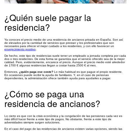
¿Quién suele pagar la
residencia?
Ya conoces el precio medio de una residencia de ancianos privada en España. Son así
de elevados por la cantidad de servicios que prestan y los profesionales que son
necesarios para ofrecer el mejor cuidado a los residentes, y con ello favorecer un
envejecimiento positivo
.
De hecho, este tipo de residencias suele tener un empleado a jornada completa por cada
dos o tres residentes. De esta forma se garantiza que el servicio ofrecido sea de la mejor
calidad. Pero, evidentemente, encarece el precio. Aunque el precio medio esté alrededor
de 1700 € algunas residencias llegan a costar hasta 2500 € al mes.
Entonces,
¿quién paga ese coste?
Lo más habitual es que pague el propio residente.
En ocasiones puede recibir la ayuda de familiares. Y, en el caso de personas
dependientes, la administración ofrece también ayuda para ayudarles a pagar.
¿Cómo se paga una
residencia de ancianos?
Lo cierto es que con la crisis económica y la congelación de las pensiones cada vez es
más difícil hacer frente a este tipo de pagos. No obstante, frente a este tipo de
adversidades siempre surgen soluciones.
En el caso del pago de las residencias de ancianos existen varias opciones, siendo las