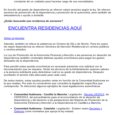
constante de un cuidador para hacerse cargo de sus necesidades.
En función del grado de dependencia se ofrecen varios servicios según la ley. Se ofrecen
servicios de prevención de la dependencia y promoción de la autonomía, pero también de
teleasistencia o ayuda a domicilio.
¿Estás buscando una residencia de ancianos?
ENCUENTRA RESIDENCIAS AQUÍ
Volver al principio
Además, también se ofrece la asistencia en Centros de Día y de Noche. Para los casos
de mayor dependencia se ofrecen Servicios de Atención Residencial en centros públicos
o centros privados.
La Ley de Promoción de la Autonomía Personal y Atención a las personas en situación de
dependencia también contempla distintas ayudas económicas para pagar los gastos
derivados de la dependencia.
Para percibir estas ayudas económicas es necesario presentar una solicitud con la
documentación que se requiera. Serán los técnicos de la Administración quienes valoren
a la persona solicitante para determinar cuál es su grado de dependencia. Después
acordarán el servicio más adecuado para cada caso.
De todos modos, estas ayudas pueden variar en función de la Comunidad Autónoma en
la que residas. Por esto es conveniente que consultes la legislación específica que
corresponda. Te ofrecemos algunos ejemplos de esas legislaciones autonómicas:
Comunidad Autónoma - Castilla la Mancha
: Legislación -
Decreto 26/2013
, de
23/05/2013, del procedimiento para el reconocimiento de la situación de
dependencia y del derecho a las prestaciones del Sistema de Promoción de la
Autonomía Personal y Atención a la Dependencia en Castilla-La Mancha.
Comunidad Autónoma - Cataluña
: Legislación - Existen varios
Decretos y
Órdenes
como normativa que apoya la ley estatal.