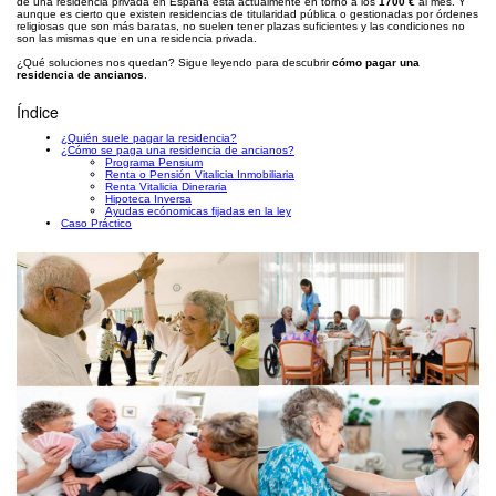
de una residencia privada en España está actualmente en torno a los
1700 €
al mes. Y
aunque es cierto que existen residencias de titularidad pública o gestionadas por órdenes
religiosas que son más baratas, no suelen tener plazas suficientes y las condiciones no
son las mismas que en una residencia privada.
¿Qué soluciones nos quedan? Sigue leyendo para descubrir
cómo pagar una
residencia de ancianos
.
Índice
¿Quién suele pagar la residencia?
¿Cómo se paga una residencia de ancianos?
Programa Pensium
Renta o Pensión Vitalicia Inmobiliaria
Renta Vitalicia Dineraria
Hipoteca Inversa
Ayudas ecónomicas fijadas en la ley
Caso Práctico