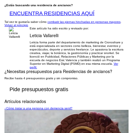
¿Estás buscando una residencia de ancianos?
ENCUENTRA RESIDENCIAS AQUÍ
Tal vez te gustaría saber cómo
combatir las piernas hinchadas en personas mayores
.
Volver al principio
Este artículo ha sido escrito y revisado por:
Leticia Vallarelli
Leticia forma parte del departamento de marketing de Cronoshare y
está especializada en sectores como belleza, bienestar, eventos y
espectáculos, deporte y servicios freelance. Le apasiona la escritura
creativa, viajar, la botánica, la gastronomía y practicar snorkel. Se
licenció en Publicidad, Relaciones Públicas y Marketing por la
escuela de negocios Esic Valencia y también realizó un Programa
Superior en Marketing Digital (PSMD) en esa misma escuela.
Ver
perfil.
¿Necesitas presupuestos para
Residencias de ancianos
?
Recibe hasta 4 presupuestos gratis y sin compromiso.
Pide presupuestos gratis
Artículos relacionados
¿Cómo tratar a una persona con demencia senil?