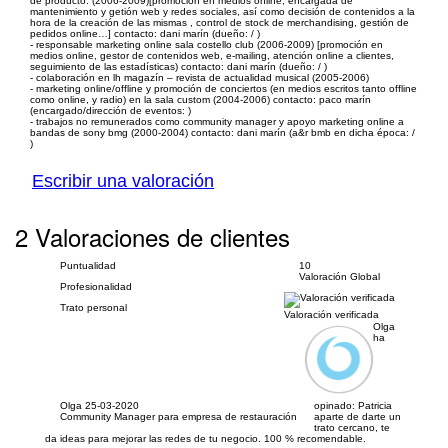
de producto. (2006-2009)[promoción en medios online, encargada de
mantenimiento y getión web y redes sociales, así como decisión de contenidos a la
hora de la creación de las mismas , control de stock de merchandising, gestión de
pedidos online…] contacto: dani marín (dueño: / )
- responsable marketing online sala costello club (2006-2009) [promoción en
medios online, gestor de contenidos web, e-mailing, atención online a clientes,
seguimiento de las estadísticas) contacto: dani marín (dueño: / )
- colaboración en lh magazín – revista de actualidad musical (2005-2006)
- marketing online/offline y promoción de conciertos (en medios escritos tanto offline
como online, y radio) en la sala custom (2004-2006) contacto: paco marín
(encargado/dirección de eventos: )
- trabajos no remunerados como community manager y apoyo marketing online a
bandas de sony bmg (2000-2004) contacto: dani marín (a&r bmb en dicha época: /
)
Escribir una valoración
2 Valoraciones de clientes
Puntualidad
10
Valoración Global
Profesionalidad
Trato personal
Valoración verificada
Olga
ha
Olga
25-03-2020
opinado:
Patricia
Community Manager para empresa de restauración
aparte de darte un
trato cercano, te
da ideas para mejorar las redes de tu negocio. 100 % recomendable.