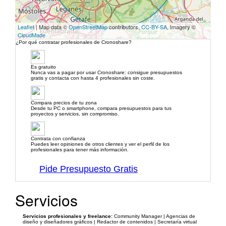
Leaflet
| Map data ©
OpenStreetMap
contributors,
CC-BY-SA
, Imagery ©
CloudMade
¿Por qué contratar profesionales de Cronoshare?
Es gratuito
Nunca vas a pagar por usar Cronoshare: consigue presupuestos
gratis y contacta con hasta 4 profesionales sin coste.
Compara precios de tu zona
Desde tu PC o smartphone, compara presupuestos para tus
proyectos y servicios, sin compromiso.
Contrata con confianza
Puedes leer opiniones de otros clientes y ver el perfil de los
profesionales para tener más información.
Pide Presupuesto Gratis
Servicios
Servicios profesionales y freelance:
Community Manager | Agencias de
diseño y diseñadores gráficos | Redactor de contenidos | Secretaría virtual