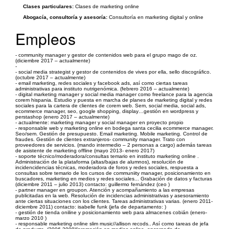
Clases particulares:
Clases de marketing online
Abogacía, consultoría y asesoría:
Consultoría en marketing digital y online
Empleos
- community manager y gestor de contenidos web para el grupo mago de oz.
(diciembre 2017 – actualmente)
-
- social media strategist y gestor de contenidos de vives por ella, sello discográfico.
(octubre 2017 – actualmente)
- email marketing, redes sociales y facebook ads, así como ciertas tareas
administrativas para instituto nutrigenómica. (febrero 2016 – actualmente)
- digital marketing manager y social media manager como freelance para la agencia
corem hispania. Estudio y puesta en marcha de planes de marketing digital y redes
sociales para la cartera de clientes de corem web. Sem, social media, social ads,
ecommerce manager, seo, google shopping, display…gestión en wordpress y
perstashop (enero 2017 – actualmente)
- actualmente: marketing manager y social manager en proyecto propio
- responsable web y marketing online en bodega santa cecilia ecommerce manager.
Seo/sem. Gestión de presupuesto. Email marketing. Mobile marketing. Control de
fraudes. Gestión de clientes extranjeros- community manager. Trato con
proveedores de servicios. (mando intermedio – 2 personas a cargo) además tareas
de asistente de marketing offline (mayo 2013- enero 2017)
- soporte técnico/moderadora/consultas temario en instituto marketing online .
Administración de la plataforma (altas/bajas de alumnos), resolución de
incidencidencias técnicas, moderadora de foros y redes sociales, respuesta a
consultas sobre temario de los cursos de communiity manager, posicionamiento en
buscadores, marketing en medios y redes sociales... Grabación de datos y facturas
(diciembre 2011 – julio 2013) contacto: guillermo fernández (ceo )
- partner manager en groupon. Atención y acompañamiento a las empresas
publicitadas en la web. Resolución de incidencias administrativas y asesoramiento
ante ciertas situaciones con los clientes. Tareas administrativas varias. (enero 2011-
diciembre 2011) contacto: isabelle funk (jefa de departamento: )
- gestión de tienda oniline y posicionamiento web para almacenes cobián (enero-
marzo 2010 )
- responsable marketing online slim music//allison recods.. Así como tareas de jefa