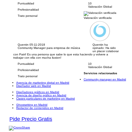
Puntualidad
10
Valoración Global
Profesionalidad
Trato personal
Valoración verificada
Quentin
05-11-2018
Quentin ha
Community Manager para empresa de música
opinado:
Ha sido
un placer colaborar
con Patri! Es una persona que sabe lo que esta haciendo y volvere a
trabajar con ella con mucha ilusion!
Puntualidad
10
Valoración Global
Profesionalidad
Servicios relacionados
Trato personal
Community manager en Madrid
Agencia de marketing digital en Madrid
Diseñador web en Madrid
Diseñadores gráficos en Madrid
Agencia de diseño gráfico en Madrid
Clases particulares de marketing en Madrid
Ghostwriting en Madrid
Redactor de contenidos en Madrid
Pide Precio Gratis