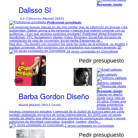
Responde rápido
Dalisso Sl
8,9 (7)
Alcorcón (Madrid) 28925
Profesional acreditado
Las personas buscan marcas en las que confiar, que se esfuercen en innovar y les
sorprendan. Dalisso apoya a las personas y marcas que quieren conectar con su
audiencia. ¿Con qué servicios podemos ayudarte? Publicidad digital Estrategia
Sem&nbsp; PPC Remarketing Display Vídeo Shopping Social Ads Servicios de
optimización de ratio de conversión Social media Estrategias de...
Noa dice:
"Su función con nosotros fue crear las redes de la empresa, su gestión y
publicar contenido. Muy contentos con el resultados que estamos teniendo 😌"
24 veces contratado en Cronoshare
Pedir presupuesto
Email validado
1/7
Teléfono validado
Responde rápido
Barba Gordon Diseño
Trabajo en diseño
desde hace más de
20 años. Poseo una
amplia experiencia
Madrid (Madrid) 28013 Centro
formando parte de
equipos creativos en estudios y agencias de la ciudad de buenos aires así como
también realizando proyectos de forma independiente. En 2005 cree mi propio
estudio de diseño que ofrece un servicio integral de comunicación visual y provee
soluciones de identidad corporativa, branding, naming, diseño...
2 veces contratado en Cronoshare
Pedir presupuesto