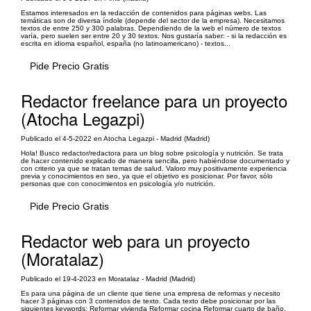
Estamos interesados en la redacción de contenidos para páginas webs. Las
temáticas son de diversa índole (depende del sector de la empresa). Necesitamos
textos de entre 250 y 300 palabras. Dependiendo de la web el número de textos
varía, pero suelen ser entre 20 y 30 textos. Nos gustaría saber: - si la redacción es
escrita en idioma español, españa (no latinoamericano) - textos...
Pide Precio Gratis
Redactor freelance para un proyecto
(Atocha Legazpi)
Publicado el 4-5-2022 en Atocha Legazpi - Madrid (Madrid)
Hola! Busco redactor/redactora para un blog sobre psicología y nutrición. Se trata
de hacer contenido explicado de manera sencilla, pero habiéndose documentado y
con criterio ya que se tratan temas de salud. Valoro muy positivamente experiencia
previa y conocimientos en seo, ya que el objetivo es posicionar. Por favor, sólo
personas que con conocimientos en psicología y/o nutrición.
Pide Precio Gratis
Redactor web para un proyecto
(Moratalaz)
Publicado el 19-4-2023 en Moratalaz - Madrid (Madrid)
Es para una página de un cliente que tiene una empresa de reformas y necesito
hacer 3 páginas con 3 contenidos de texto. Cada texto debe posicionar por las
siguientes keywords: Reformar vivienda Reformar cocina Reformar cuarto de baño.