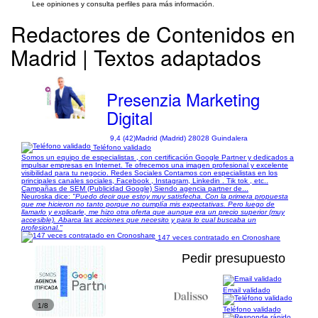
Lee opiniones y consulta perfiles para más información.
Redactores de Contenidos en
Madrid | Textos adaptados
Presenzia Marketing
Digital
9,4 (42)
Madrid (Madrid) 28028 Guindalera
Teléfono validado
Somos un equipo de especialistas , con certificación Google Partner y dedicados a
impulsar empresas en Internet. Te ofrecemos una imagen profesional y excelente
visibilidad para tu negocio. Redes Sociales Contamos con especialistas en los
principales canales sociales, Facebook , Instagram, Linkedin . Tik tok , etc..
Campañas de SEM (Publicidad Google) Siendo agencia partner de...
Ñeuroska dice:
"Puedo decir que estoy muy satisfecha. Con la primera propuesta
que me hicieron no tanto porque no cumplía mis expectativas. Pero luego de
llamarlo y explicarle, me hizo otra oferta que aunque era un precio superior (muy
accesible). Abarca las acciones que necesito y para lo cual buscaba un
profesional."
147 veces contratado en Cronoshare
Pedir presupuesto
Email validado
1/8
Teléfono validado