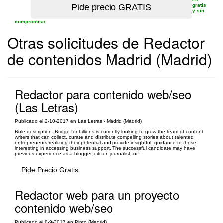
gratis
y sin
compromiso
Otras solicitudes de Redactor
de contenidos Madrid (Madrid)
Redactor para contenido web/seo
(Las Letras)
Publicado el 2-10-2017 en Las Letras - Madrid (Madrid)
Role description. Bridge for billions is currently looking to grow the team of content
writers that can collect, curate and distribute compelling stories about talented
entrepreneurs realizing their potential and provide insightful, guidance to those
interesting in accessing business support. The successful candidate may have
previous experience as a blogger, citizen journalist, or...
Pide Precio Gratis
Redactor web para un proyecto
contenido web/seo
Publicado el 8-9-2017 en Pinto (Madrid)