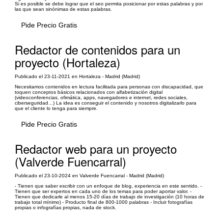
Si es posible se debe lograr que el seo permita posicionar por estas palabras y por
las que sean sinónimas de estas palabras.
Pide Precio Gratis
Redactor de contenidos para un
proyecto (Hortaleza)
Publicado el 23-11-2021 en Hortaleza - Madrid (Madrid)
Necesitamos contenidos en lectura facilitada para personas con discapacidad, que
toquen conceptos básicos relacionados con alfabetización digital
(videoconferencias, ofimática, apps, navegadores e internet, redes sociales,
ciberseguridad…) La idea es conseguir el contenido y nosotros digitalizarlo para
que el cliente lo tenga para siempre.
Pide Precio Gratis
Redactor web para un proyecto
(Valverde Fuencarral)
Publicado el 23-10-2024 en Valverde Fuencarral - Madrid (Madrid)
- Tienen que saber escribir con un enfoque de blog, experiencia en este sentido. -
Tienen que ser expertos en cada uno de los temas para poder aportar valor. -
Tienen que dedicarle al menos 15-20 días de trabajo de investigación (10 horas de
trabajo total mínimo) - Producto final de 800-1000 palabras - Incluir fotografías
propias o infografías propias, nada de stock.