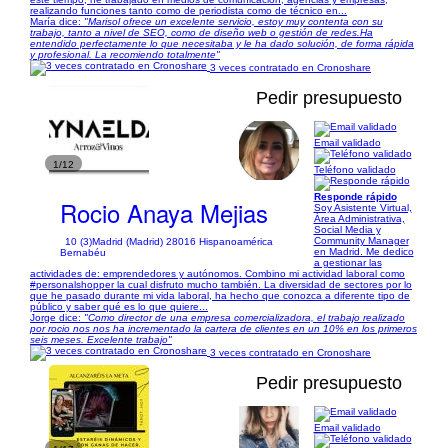
realizando funciones tanto como de periodista como de técnico en...
María dice:
"Marisol ofrece un excelente servicio, estoy muy contenta con su
trabajo, tanto a nivel de SEO, como de diseño web o gestión de redes.Ha
entendido perfectamente lo que necesitaba y le ha dado solución, de forma rápida
y profesional. La recomiendo totalmente"
3 veces contratado en Cronoshare
Pedir presupuesto
Email validado
1/12
Teléfono validado
Responde rápido
Rocio Anaya Mejias
Soy Asistente Virtual,
Área Administrativa,
Social Media y
Community Manager
10 (3)
Madrid (Madrid) 28016 Hispanoamérica
en Madrid. Me dedico
Bernabéu
a gestionar las
actividades de: emprendedores y autónomos. Combino mi actividad laboral como
#personalshopper la cual disfruto mucho también. La diversidad de sectores por lo
que he pasado durante mi vida laboral, ha hecho que conozca a diferente tipo de
público y saber qué es lo que quiere...
Jorge dice:
"Como director de una empresa comercializadora, el trabajo realizado
por rocio nos nos ha incrementado la cartera de clientes en un 10% en los primeros
seis meses. Excelente trabajo"
3 veces contratado en Cronoshare
Pedir presupuesto
Email validado