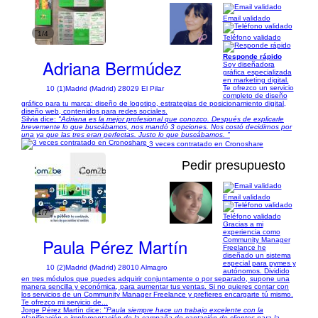
Email validado
1/4
Teléfono validado
Responde rápido
Adriana Bermúdez
Soy diseñadora
gráfica especializada
en marketing digital.
Te ofrezco un servicio
10 (1)
Madrid (Madrid) 28029 El Pilar
completo de diseño
gráfico para tu marca: diseño de logotipo, estrategias de posicionamiento digital,
diseño web, contenidos para redes sociales.
Silvia dice:
"Adriana es la mejor profesional que conozco. Después de explicarle
brevemente lo que buscábamos, nos mandó 3 opciones. Nos costó decidirnos por
una ya que las tres eran perfectas. Justo lo que buscábamos. "
3 veces contratado en Cronoshare
Pedir presupuesto
Email validado
1/7
Teléfono validado
Gracias a mi
experiencia como
Paula Pérez Martín
Community Manager
Freelance he
diseñado un sistema
especial para pymes y
10 (2)
Madrid (Madrid) 28010 Almagro
autónomos. Dividido
en tres módulos que puedes adquirir conjuntamente o por separado, supone una
manera sencilla y económica, para aumentar tus ventas. Si no quieres contar con
los servicios de un Community Manager Freelance y prefieres encargarte tú mismo.
Te ofrezco mi servicio de...
Jorge Pérez Martín dice:
"Paula siempre hace un trabajo excelente con la
planificación e implementación de la campaña de captación de clientes para la