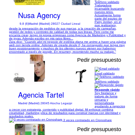
1/17
Teléfono validado
Trabajadora
incansable buscando
Nusa Agency
nuevos retos.
Actualmente formo
parte del equipo de
Patry Jordan, en el
9,8 (6)
Madrid (Madrid) 28027 Ciudad Lineal
que realizamos,
desde la preparación de pedidos de sus marcas, a la creación de campañas,
gestión de redes y controles de calidad de todas sus lineas. Pero como me
encanta crear, tengo mi propia empresas como Agencia de Marketing y Publicidad y
de joyas. Además escribo en mis ratos libres...
Zara dice:
"Cuando abri mi negocio de estética diana me animo a hacer una página
web con tienda online. Además de crearla desde 0, ha conseguido que tenga muy
buen posicionamiento y muchos de los clientes nuevos vienen por habernos
encontrado a través de google. En resumen, recomiendo mucho su trabajo."
Pedir presupuesto
Email validado
1/20
Teléfono validado
Responde rápido
Agencia Tartel
Soy freelance y
trabajo de forma
cercana y
personalizada
Madrid (Madrid) 28045 Atocha Legazpi
ayudando a negocios
a crecer con estrategia, contenido y publicidad digital. Mi enfoque combina
creatividad, marketing yítica de resultados para construir marcas con identidad y
resultados reales.
3 veces contratado en Cronoshare
Pedir presupuesto