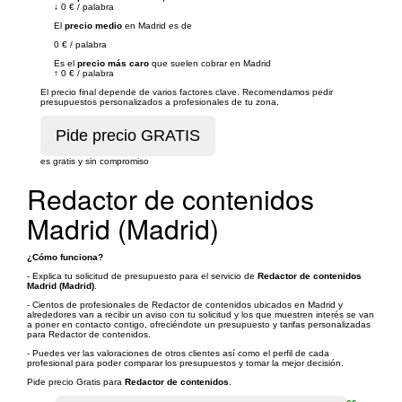
↓
0 €
/
palabra
El
precio medio
en Madrid es de
0 €
/
palabra
Es el
precio más caro
que suelen cobrar en Madrid
↑
0 €
/
palabra
El precio final depende de varios factores clave. Recomendamos pedir
presupuestos personalizados a profesionales de tu zona.
es gratis y sin compromiso
Redactor de contenidos
Madrid (Madrid)
¿Cómo funciona?
- Explica tu solicitud de presupuesto para el servicio de
Redactor de contenidos
Madrid (Madrid)
.
- Cientos de profesionales de Redactor de contenidos ubicados en Madrid y
alrededores van a recibir un aviso con tu solicitud y los que muestren interés se van
a poner en contacto contigo, ofreciéndote un presupuesto y tarifas personalizadas
para Redactor de contenidos.
- Puedes ver las valoraciones de otros clientes así como el perfil de cada
profesional para poder comparar los presupuestos y tomar la mejor decisión.
Pide precio Gratis para
Redactor de contenidos
.
es