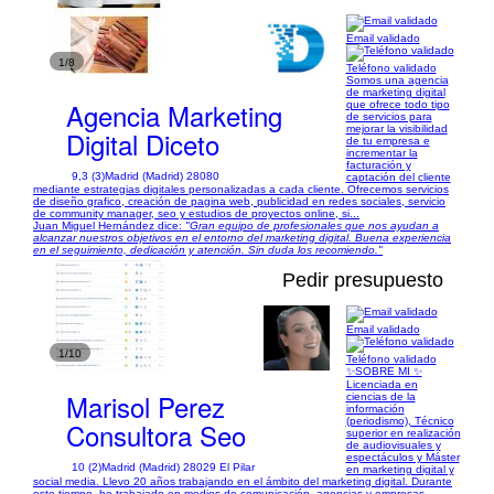
Email validado
1/8
Teléfono validado
Somos una agencia
de marketing digital
Agencia Marketing
que ofrece todo tipo
de servicios para
mejorar la visibilidad
Digital Diceto
de tu empresa e
incrementar la
facturación y
9,3 (3)
Madrid (Madrid) 28080
captación del cliente
mediante estrategias digitales personalizadas a cada cliente. Ofrecemos servicios
de diseño grafico, creación de pagina web, publicidad en redes sociales, servicio
de community manager, seo y estudios de proyectos online, si...
Juan Miguel Hernández dice:
"Gran equipo de profesionales que nos ayudan a
alcanzar nuestros objetivos en el entorno del marketing digital. Buena experiencia
en el seguimiento, dedicación y atención. Sin duda los recomiendo."
Pedir presupuesto
Email validado
1/10
Teléfono validado
✨SOBRE MI ✨
Licenciada en
Marisol Perez
ciencias de la
información
(periodismo), Técnico
Consultora Seo
superior en realización
de audiovisuales y
espectáculos y Máster
10 (2)
Madrid (Madrid) 28029 El Pilar
en marketing digital y
social media. Llevo 20 años trabajando en el ámbito del marketing digital. Durante
este tiempo, he trabajado en medios de comunicación, agencias y empresas,