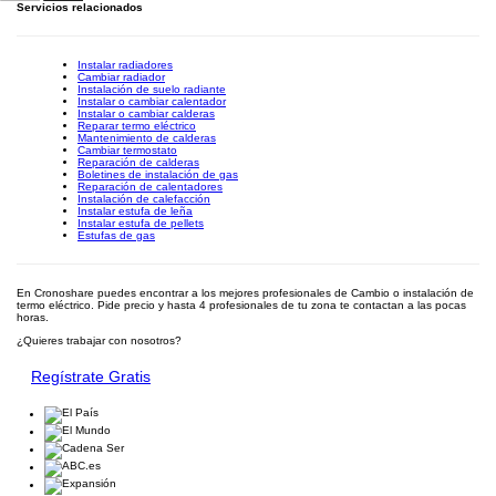
Servicios relacionados
Instalar radiadores
Cambiar radiador
Instalación de suelo radiante
Instalar o cambiar calentador
Instalar o cambiar calderas
Reparar termo eléctrico
Mantenimiento de calderas
Cambiar termostato
Reparación de calderas
Boletines de instalación de gas
Reparación de calentadores
Instalación de calefacción
Instalar estufa de leña
Instalar estufa de pellets
Estufas de gas
En Cronoshare puedes encontrar a los mejores profesionales de Cambio o instalación de
termo eléctrico. Pide precio y hasta 4 profesionales de tu zona te contactan a las pocas
horas.
¿Quieres trabajar con nosotros?
Regístrate Gratis