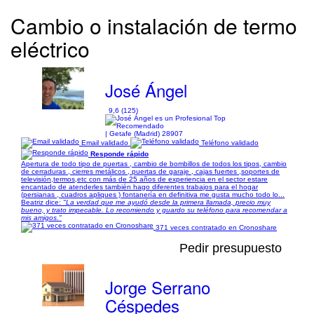
Cambio o instalación de termo
eléctrico
José Ángel
9,6 (125)
| Getafe (Madrid) 28907
Email validado
Teléfono validado
Responde rápido
Apertura de todo tipo de puertas , cambio de bombillos de todos los tipos, cambio
de cerraduras , cierres metálicos , puertas de garaje , cajas fuertes ,soportes de
televisión,termos,etc con más de 25 años de experiencia en el sector estare
encantado de atenderles también hago diferentes trabajos para el hogar
(persianas , cuadros apliques ) fontanería en definitiva me gusta mucho todo lo...
Beatriz dice:
"La verdad que me ayudó desde la primera llamada, precio muy
bueno, y trato impecable. Lo recomiendo y guardo su teléfono para recomendar a
mis amigos."
371 veces contratado en Cronoshare
Pedir presupuesto
Jorge Serrano
Céspedes