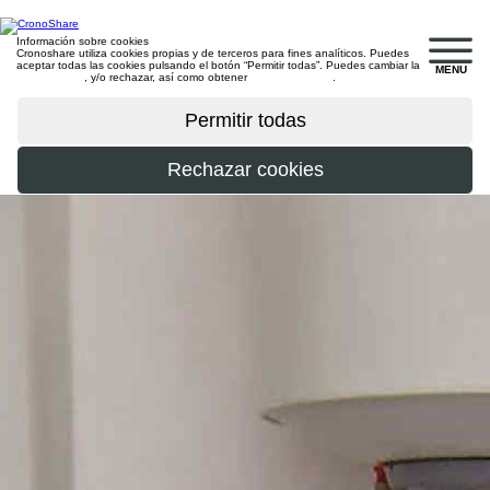
Información sobre cookies
Cronoshare utiliza cookies propias y de terceros para fines analíticos. Puedes
aceptar todas las cookies pulsando el botón “Permitir todas”. Puedes cambiar la
MENU
configuración
, y/o rechazar, así como obtener
más información
.