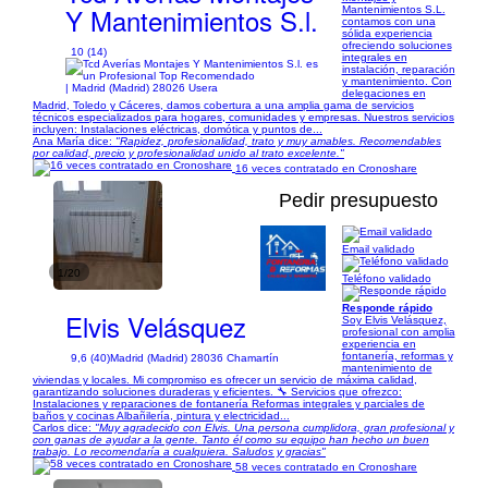
Y Mantenimientos S.l.
Mantenimientos S.L.
contamos con una
sólida experiencia
ofreciendo soluciones
10 (14)
integrales en
instalación, reparación
y mantenimiento. Con
| Madrid (Madrid) 28026 Usera
delegaciones en
Madrid, Toledo y Cáceres, damos cobertura a una amplia gama de servicios
técnicos especializados para hogares, comunidades y empresas. Nuestros servicios
incluyen: Instalaciones eléctricas, domótica y puntos de...
Ana María dice:
"Rapidez, profesionalidad, trato y muy amables. Recomendables
por calidad, precio y profesionalidad unido al trato excelente."
16 veces contratado en Cronoshare
Pedir presupuesto
Email validado
1/20
Teléfono validado
Responde rápido
Elvis Velásquez
Soy Elvis Velásquez,
profesional con amplia
experiencia en
fontanería, reformas y
9,6 (40)
Madrid (Madrid) 28036 Chamartín
mantenimiento de
viviendas y locales. Mi compromiso es ofrecer un servicio de máxima calidad,
garantizando soluciones duraderas y eficientes. 🔧 Servicios que ofrezco:
Instalaciones y reparaciones de fontanería Reformas integrales y parciales de
baños y cocinas Albañilería, pintura y electricidad...
Carlos dice:
"Muy agradecido con Elvis. Una persona cumplidora, gran profesional y
con ganas de ayudar a la gente. Tanto él como su equipo han hecho un buen
trabajo. Lo recomendaría a cualquiera. Saludos y gracias"
58 veces contratado en Cronoshare