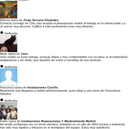
Debora opina de
Jorge Serrano Céspedes
:
Contacto conmigo en 15m, tras aceptar el presupuesto realizó el trabajo en la misma tarde y a
un precio muy decente. Calificó a este profesional como muy eficiente.
Verificada
Marie opina de
Jose
:
José realizó un buen trabajo, puntual, limpio y muy comprometido con su labor, lo recomendaría
ampliamente y sin duda, que repetiría de volver a necesitar de sus servicios.
Verificada
Francesco opina de
Instalaciones Carrillo
:
Realmente solo llegamos a hablar telefónicamente, pues elegí a otro fuera de Cronoshare.
Saludos.
Verificada
Pablo opina de
Instalaciones Reparaciones Y Mantenimiento Madrid
:
He tenido problemas con un termo electrico, instalado en un sitio de difícil acceso y realmente
han sido muy rápidos y eficaces en el reemplazo del equipo. Estoy muy satisfecho.