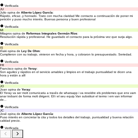
Verificada
JU
Julio opina de
Alberto López García
:
Rápido, eficaz..y honrado. Trato con mucha claridad Me contacto a continuación de poner mi
petición y puso mucho interés. Buenas persona y buen profesional
Verificada
MI
Milagros opina de
Reformas Integrales Germán Ríos
:
Resolución rápida y profesional. He guardado el contacto para la próxima vez que surja algo.
Verificada
IS
Iñaki opina de
Ley De Ohm
:
Cumplieron con su trabajo, vinieron en fecha y hora, y cobraron lo presupuestado. Seriedad.
Verificada
FR
Francisco opina de
Yeray
:
Son aguiles y rápidos en el servicio amables y limpios en el trabajo puntualidad te dicen una
hora y están a allí
Verificada
JO
Joan opina de
Yeray
:
El Yeray va ser molt comunicatiu a través de whatsapp i va resoldre els problemes que ens vam
anar trobant de forma molt dirigent. Ell i el seu equip.Van substituir el termo i em van informar
de...
Verificada
JC
José opina de
Alberto López García
:
Puso interés en concretar la cita y todos los detalles del trabajo, puntualidad y buena relación
calidad precio.
Verificada