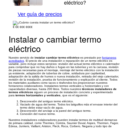
eléctrico?
1/26
Ver guía de precios
€
€€
€€€
€€€€
Instalar o cambiar termo
eléctrico
Nuestro servicio de
instalar cambiar termo eléctrico
es prestado por
fontaneros
acreditados
. El precio de una instalación o reparación de un termo eléctrico es
variable, pero incluye estos servicios: revisión del actual termo eléctrico o calentador
para comprobar que no hay daños o fugas en las tuberías y en la carcasa, revisión
de piezas necesarias para el montaje, montaje del termo eléctrico con la instalación
ya existente, adaptación de tuberías de cobre, soldadura por capilaridad,
adaptación de la salida de humos o nueva instalación, retirada del viejo calentador,
revisión de la instalación, prueba de funcionamiento y explicación al cliente. Todos
los materiales auxiliares como tacos o tirafondos los proporcionan nuestros
fontaneros colaboradores. Instalamos termos verticales u horizontales y con
capacidades diversas, hasta 200 litros. Todos nuestros
técnicos instaladores de
termos eléctricos
siguen un proceso de instalación concreto y experimentado
para
termos horizontales y verticales
, que es el siguiente:
Desconexión del antiguo termo eléctrico.
Vaciado de agua del termo. Todos los latiguillos más el envase interior del
termo debe estar vacío de agua.
Desconexión del anclaje a la pared del antiguo termo.
Conexión del nuevo termo.
Nuestros instaladores colaboradores pueden instalar termos de multitud demarcas
de primara calidad, como Thermex, Cointra, Saunier Duval, Aspes, Thermon, Fagor,
Edesa, Junkers, Vaillant, Ariston, Fleck, Roca, Corbero, Negarra y todo tipo de