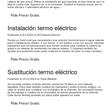
caldera de gas actual. Retirar la instalación de gas asociada al viejo sistema que no
deje la cocina nula, fogones etc si es necesario. Sustituir el sistema actual, por un
termo eléctrico / calentador eléctrico de agua...
Pide Precio Gratis
Instalación termo eléctrico
Publicado el 9-2-2026 en El Pasteral (Girona)
Somos un hotel rural que necesitamos una solución funcional para el agua caliente
para 5 habitaciones dobles; 2 con ducha, 2 con bañera y una con jacuzzi, mientras
esperamos que los presupuestos que hemos recibido para cambiar la caldera de
gasoil a un sistema de aerotermia con placas solares. Y hayamos recibido las
ayudas que pediremos para poder empezar el cambio. Es para no estar cerrados...
Pide Precio Gratis
Sustitución termo eléctrico
Publicado el 19-12-2023 en Parla (Madrid)
Se necesita cambiar el termo eléctrico vertical de 50 litros en una vivienda
alquilada. Hace falta también sustituir los manguitos y retirar el termo antiguo. La
visita se tendrá que coordinar con la inquilina de la vivienda. Se necesitará factura
de los trabajos a nombre de la comunidad de bienes propietaria de la vivienda.
Calle doctor fleming (entrada por plaza pablo iglesias) en parla.
Pide Precio Gratis