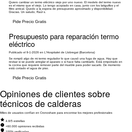
Quiero cambiar un termo eléctrico viejo por uno nuevo. El modelo del termo nuevo
es el mismo que el viejo. Lo tengo acopiado en casa, junto con los latiguillos y el
filtro antical. Quedo a la espera de presupuesto aproximado y disponibilidad.
Gracias. Un saludo, Raúl s.
Pide Precio Gratis
Presupuesto para reparación termo
eléctrico
Publicado el 9-1-2026 en L'Hospitalet de Llobregat (Barcelona)
Se rompió algo de mi termo regulador lo que causó una fuga de agua. Hay que
revisar si se puede arreglar el aparato o si hace falta cambiarlo. Está empotrado en
la cocina que requiere remover parte del mueble para poder sacarlo. De momento
está cortado el agua de piso.
Pide Precio Gratis
Opiniones de clientes sobre
técnicos de calderas
Miles de usuarios confían en Cronoshare para encontrar los mejores profesionales
4.8/5 estrellas
+60.000 opiniones recibidas
100% verificadas