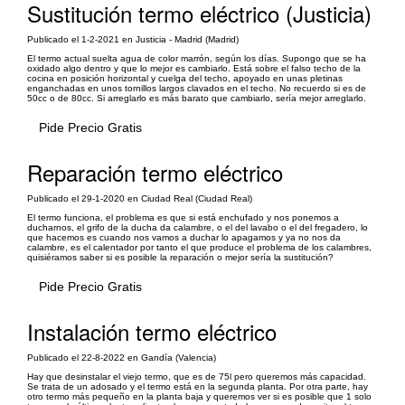
Sustitución termo eléctrico (Justicia)
Publicado el 1-2-2021 en Justicia - Madrid (Madrid)
El termo actual suelta agua de color marrón, según los días. Supongo que se ha
oxidado algo dentro y que lo mejor es cambiarlo. Está sobre el falso techo de la
cocina en posición horizontal y cuelga del techo, apoyado en unas pletinas
enganchadas en unos tornillos largos clavados en el techo. No recuerdo si es de
50cc o de 80cc. Si arreglarlo es más barato que cambiarlo, sería mejor arreglarlo.
Pide Precio Gratis
Reparación termo eléctrico
Publicado el 29-1-2020 en Ciudad Real (Ciudad Real)
El termo funciona, el problema es que si está enchufado y nos ponemos a
ducharnos, el grifo de la ducha da calambre, o el del lavabo o el del fregadero, lo
que hacemos es cuando nos vamos a duchar lo apagamos y ya no nos da
calambre, es el calentador por tanto el que produce el problema de los calambres,
quisiéramos saber si es posible la reparación o mejor sería la sustitución?
Pide Precio Gratis
Instalación termo eléctrico
Publicado el 22-8-2022 en Gandía (Valencia)
Hay que desinstalar el viejo termo, que es de 75l pero queremos más capacidad.
Se trata de un adosado y el termo está en la segunda planta. Por otra parte, hay
otro termo más pequeño en la planta baja y queremos ver si es posible que 1 solo