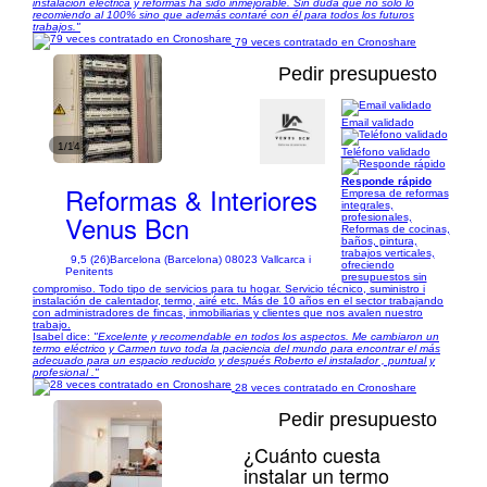
instalación eléctrica y reformas ha sido inmejorable. Sin duda que no solo lo
recomiendo al 100% sino que además contaré con él para todos los futuros
trabajos."
79 veces contratado en Cronoshare
Pedir presupuesto
Email validado
1/14
Teléfono validado
Responde rápido
Reformas & Interiores
Empresa de reformas
integrales,
Venus Bcn
profesionales,
Reformas de cocinas,
baños, pintura,
trabajos verticales,
9,5 (26)
Barcelona (Barcelona) 08023 Vallcarca i
ofreciendo
Penitents
presupuestos sin
compromiso. Todo tipo de servicios para tu hogar. Servicio técnico, suministro i
instalación de calentador, termo, airé etc. Más de 10 años en el sector trabajando
con administradores de fincas, inmobiliarias y clientes que nos avalen nuestro
trabajo.
Isabel dice:
"Excelente y recomendable en todos los aspectos. Me cambiaron un
termo eléctrico y Carmen tuvo toda la paciencia del mundo para encontrar el más
adecuado para un espacio reducido y después Roberto el instalador , puntual y
profesional ."
28 veces contratado en Cronoshare
Pedir presupuesto
¿Cuánto cuesta
instalar un termo