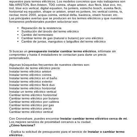
repuestos para termos eléctricos. Los modelos concretos que más trabajamos son
Nilo ARISTON, Bon Ariston, TDG cointra, shape ariston, duo fleck, blue eco, tnc,
tnd, blue eco vertical, digital equation, hs junkers, estrecho bosch, eureka fleck,
horizontal eq equation, shape or ariston, smart es junkers, tnc vertical cointra, ts,
neckar, tronic 2000, acqua cointra, vertical delta, baxiroca, otsein hoover, etc.
Las principales averías que se producen en los termos eléctricos y que nuestros
fontaneros profesionales pueden solucionar son:
Reparación de la resistencia
Sustitución del ánodo del termo eléctrico
Cambio del termostato
Cambiar termo de gas (natural o butano) por uno eléctrico
Cambio de juntas, manguitos o latiguillos del termo eléctrico
Si buscas un
presupuesto instalar cambiar termo eléctrico
, infórmate sin
compromiso y hasta 4 instaladores te contactan para darte un precio
personalizado.
Algunas búsquedas frecuentes de nuestros clientes son:
Instalación de termo eléctrico precio
Instalar termo eléctrico ariston
Instalar termo eléctrico cointra
Instalar termo eléctrico en el baño
Instalar termo eléctrico exterior
Instalar termo eléctrico fleck duo
Instalar termo eléctrico horizontal
Instalar un termo eléctrico vertical
Cambiar termo eléctrico horizontal
Cambiar termo eléctrico por butano
Cambiar termo eléctrico por caldera
Cambiar termo eléctrico por gas
Cambiar termo eléctrico precio
Cambiar termo eléctrico vertical
Con Cronoshare, puedes encontrar
Instalar cambiar termo eléctrico cerca de mi
.
Los mejores servicios de proximidad cercanos a tu ciudad.
¿Cómo funciona?
- Explica tu solicitud de presupuesto para el servicio de
Instalar o cambiar termo
eléctrico
.