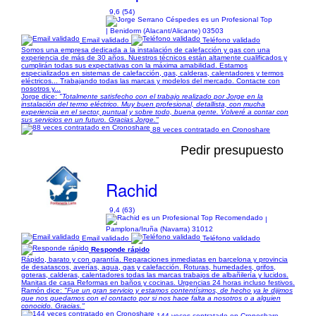
9,6 (54)
| Benidorm (Alacant/Alicante) 03503
Email validado
Teléfono validado
Somos una empresa dedicada a la instalación de calefacción y gas con una
experiencia de más de 30 años. Nuestros técnicos están altamente cualificados y
cumplirán todas sus expectativas con la máxima amabilidad. Estamos
especializados en sistemas de calefacción, gas, calderas, calentadores y termos
eléctricos... Trabajando todas las marcas y modelos del mercado. Contacte con
nosotros y...
Jorge dice:
"Totalmente satisfecho con el trabajo realizado por Jorge en la
instalación del termo eléctrico. Muy buen profesional, detallista, con mucha
experiencia en el sector, puntual y sobre todo, buena gente. Volveré a contar con
sus servicios en un futuro. Gracias Jorge."
88 veces contratado en Cronoshare
Pedir presupuesto
Rachid
9,4 (63)
|
Pamplona/Iruña (Navarra) 31012
Email validado
Teléfono validado
Responde rápido
Rápido, barato y con garantía. Reparaciones inmediatas en barcelona y provincia
de desatascos, averías, agua, gas y calefacción. Roturas, humedades, grifos,
goteras, calderas, calentadores todas las marcas trabajos de albañilería y lucidos.
Manitas de casa Reformas en baños y cocinas. Urgencias 24 horas incluso festivos.
Ramón dice:
"Fue un gran servicio y estamos contentísimos, de hecho ya le dijimos
que nos quedamos con el contacto por si nos hace falta a nosotros o a alguien
conocido. Gracias."
144 veces contratado en Cronoshare