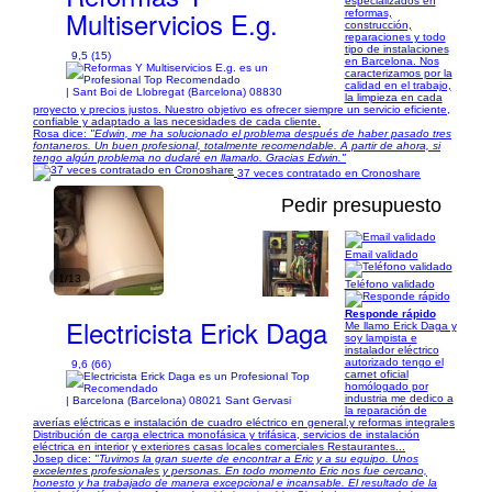
especializados en
Multiservicios E.g.
reformas,
construcción,
reparaciones y todo
tipo de instalaciones
9,5 (15)
en Barcelona. Nos
caracterizamos por la
calidad en el trabajo,
| Sant Boi de Llobregat (Barcelona) 08830
la limpieza en cada
proyecto y precios justos. Nuestro objetivo es ofrecer siempre un servicio eficiente,
confiable y adaptado a las necesidades de cada cliente.
Rosa dice:
"Edwin, me ha solucionado el problema después de haber pasado tres
fontaneros. Un buen profesional, totalmente recomendable. A partir de ahora, si
tengo algún problema no dudaré en llamarlo. Gracias Edwin."
37 veces contratado en Cronoshare
Pedir presupuesto
Email validado
1/13
Teléfono validado
Responde rápido
Electricista Erick Daga
Me llamo Erick Daga y
soy lampista e
instalador eléctrico
autorizado tengo el
9,6 (66)
carnet oficial
homólogado por
industria me dedico a
| Barcelona (Barcelona) 08021 Sant Gervasi
la reparación de
averías eléctricas e instalación de cuadro eléctrico en general.y reformas integrales
Distribución de carga electrica monofásica y trifásica, servicios de instalación
eléctrica en interior y exteriores casas locales comerciales Restaurantes...
Josep dice:
"Tuvimos la gran suerte de encontrar a Eric y a su equipo. Unos
excelentes profesionales y personas. En todo momento Eric nos fue cercano,
honesto y ha trabajado de manera excepcional e incansable. El resultado de la