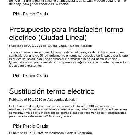
termo en la última planta caliente el agua para toda la casa y poder quitar el termo
de abajo para ganar espacio en la cocina.
Pide Precio Gratis
Presupuesto para instalación termo
eléctrico (Ciudad Lineal)
Publicado el 20-1-2021 en Ciudad Lineal - Madrid (Madrid)
Tengo un termo que sustituir. El termo está en el baño, es de 80 litros pero quiero
cambiarlo por uno de 50. Anteriormente el termo se descolgó de la pared por lo que
el nuevo se instaló con unos pernos que atraviesan la pared hasta la cocina.
Quiero el mismo tipo de instalación (imprescindible)y no sé si se pueden aprovechar
los agujeros existentes.
Pide Precio Gratis
Sustitución termo eléctrico
Publicado el 30-1-2026 en Alcobendas (Madrid)
Hola, buenos días. Quiero sustituir el termo eléctrico de 100l de mi casa en
Alcobendas. Necesito suministro del nuevo termo, retirada del antiguo e instalación
completa. ¿Me podría indicar precio cerrado, modelo recomendado y disponibilidad
para hacerlo esta semana? Muchas gracias.
Pide Precio Gratis
Publicado el 27-11-2025 en Benicasim (Castelló/Castellón)