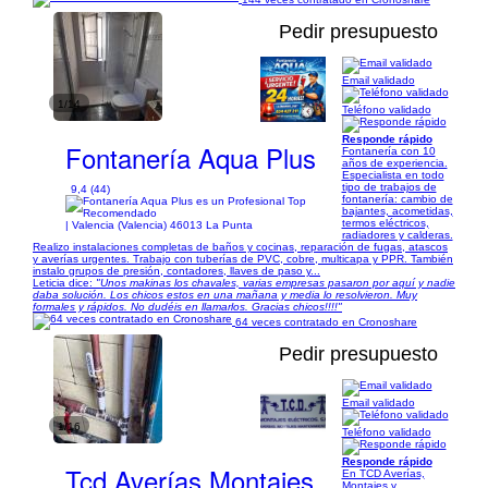
Pedir presupuesto
Email validado
1/14
Teléfono validado
Responde rápido
Fontanería Aqua Plus
Fontanería con 10
años de experiencia.
Especialista en todo
tipo de trabajos de
9,4 (44)
fontanería: cambio de
bajantes, acometidas,
termos eléctricos,
| Valencia (Valencia) 46013 La Punta
radiadores y calderas.
Realizo instalaciones completas de baños y cocinas, reparación de fugas, atascos
y averías urgentes. Trabajo con tuberías de PVC, cobre, multicapa y PPR. También
instalo grupos de presión, contadores, llaves de paso y...
Leticia dice:
"Unos makinas los chavales, varias empresas pasaron por aquí y nadie
daba solución. Los chicos estos en una mañana y media lo resolvieron. Muy
formales y rápidos. No dudéis en llamarlos. Gracias chicos!!!!"
64 veces contratado en Cronoshare
Pedir presupuesto
Email validado
1/16
Teléfono validado
Responde rápido
Tcd Averías Montajes
En TCD Averías,
Montajes y