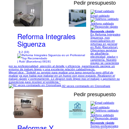
Pedir presupuesto
Email validado
1/42
Teléfono validado
Responde rápido
Reforma Integrales
En Reforma Integrales
Siguenza, nos
Siguenza
especializamos en
reformas en general
en Rubí (Barcelona).
Ofrecemos servicios
9,2 (33)
de albañilería,
electricidad, pladur y
carpintería. Nuestro
| Rubí (Barcelona) 08191
equipo se caracteriza
por su profesionalidad, atención al detalle y eficiencia, garantizando siempre un
entorno de trabajo limpio y una excelente relación calidad/precio.
Miguel dice:
"Solicité su servicio para realizar una tarea pequeña pero difícil de
realizar ya que habia que trabajar en un hueco con poco espacio. Realizaron el
trabajo rápido y correctamente. Lo dejaron todo limpio tras el trabajo y aportaron su
experiencia para resolver el problema."
92 veces contratado en Cronoshare
Pedir presupuesto
Email validado
1/14
Teléfono validado
Responde rápido
Reformas Y
Somos profesionales