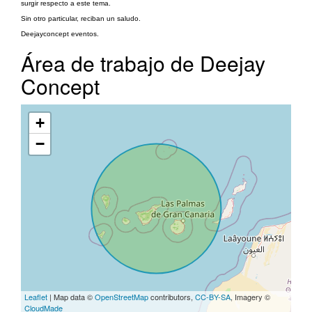
surgir respecto a este tema.
Sin otro particular, reciban un saludo.
Deejayconcept eventos.
Área de trabajo de Deejay
Concept
+
−
Leaflet
| Map data ©
OpenStreetMap
contributors,
CC-BY-SA
, Imagery ©
CloudMade