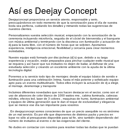
Así es Deejay Concept
Deejayconcept proporciona un servicio atento, responsable y serio,
preocupándonos en todo momento de que la sonorización para el día de vuestra
boda sea perfecta, cuidando los detalles y mimando todas las sugerencias de
nuestros clientes.
Personalizamos vuestra selección musical, empezando con la sonorización de la
ceremonia incluyendo microfonía, seguida de el cóctel de bienvenida y el banquete
con música ambiental y terminando con la discoteca con iluminación y actuación de
dj para la barra libre, con el número de horas que se soliciten. Aportamos
experiencia, inteligencia emocional, flexibilidad y cercanía para crear momentos
inolvidables.
Nuestro equipo está formado por disc-jockeys (dj´s) que, debido a su larga
experiencia y vocación, están preparados para pinchar cualquier estilo musical que
se requiera y así hacer que tus invitados no dejen de bailar, al disfrutar de una
estudiada selección y creando un excelente ambiente con la ayuda de la última
tecnología digital.
Ponemos a tu servicio todo tipo de montajes: desde el equipo básico de sonido e
iluminación para una celebración íntima, hasta el más potente y sofisticado equipo
apto para un evento multitudinario. Todos ellos incluyen la actuación de dj a elegir,
el montaje, desmontaje y transporte
Incluimos diferentes novedades que nos hacen destacar en el sector, como son el
uso de altavoces de color blanco de 1000 watios rms , cabina iluminada, cabezas
móviles, efectos led, laser de 3 colores , maquinas de humo, iluminacion ambiental
y equipos de última generación que le dan el toque de exclusividad y elegancia
que se merece ese día tan importante para vosotros
. En deejayconcept somos conscientes de que un precio asequible no es sinónimo
de un mal servicio. Es por ello que disponemos de distintos packs y precios en
base no sólo al presupuesto disponible para tal fin, sino también dependiendo del
número de invitados al evento o de las exigencias del cliente.
No dudes en contactar con nosotros para resolver todas las dudas que te puedan