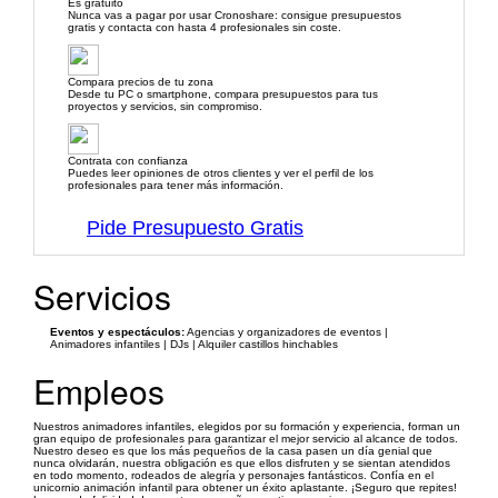
Es gratuito
Nunca vas a pagar por usar Cronoshare: consigue presupuestos
gratis y contacta con hasta 4 profesionales sin coste.
Compara precios de tu zona
Desde tu PC o smartphone, compara presupuestos para tus
proyectos y servicios, sin compromiso.
Contrata con confianza
Puedes leer opiniones de otros clientes y ver el perfil de los
profesionales para tener más información.
Pide Presupuesto Gratis
Servicios
Eventos y espectáculos:
Agencias y organizadores de eventos |
Animadores infantiles | DJs | Alquiler castillos hinchables
Empleos
Nuestros animadores infantiles, elegidos por su formación y experiencia, forman un
gran equipo de profesionales para garantizar el mejor servicio al alcance de todos.
Nuestro deseo es que los más pequeños de la casa pasen un día genial que
nunca olvidarán, nuestra obligación es que ellos disfruten y se sientan atendidos
en todo momento, rodeados de alegría y personajes fantásticos. Confía en el
unicornio animación infantil para obtener un éxito aplastante. ¡Seguro que repites!