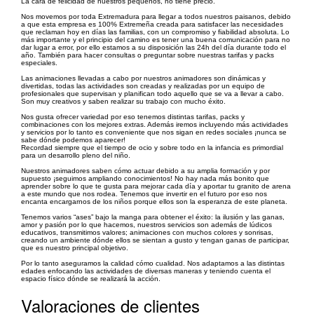
La cara de felicidad de nuestros pequeños, no tiene precio.
Nos movemos por toda Extremadura para llegar a todos nuestros paisanos, debido
a que esta empresa es 100% Extremeña creada para satisfacer las necesidades
que reclaman hoy en días las familias, con un compromiso y fiabilidad absoluta. Lo
más importante y el principio del camino es tener una buena comunicación para no
dar lugar a error, por ello estamos a su disposición las 24h del día durante todo el
año. También para hacer consultas o preguntar sobre nuestras tarifas y packs
especiales.
Las animaciones llevadas a cabo por nuestros animadores son dinámicas y
divertidas, todas las actividades son creadas y realizadas por un equipo de
profesionales que supervisan y planifican todo aquello que se va a llevar a cabo.
Son muy creativos y saben realizar su trabajo con mucho éxito.
Nos gusta ofrecer variedad por eso tenemos distintas tarifas, packs y
combinaciones con los mejores extras. Además iremos incluyendo más actividades
y servicios por lo tanto es conveniente que nos sigan en redes sociales ¡nunca se
sabe dónde podemos aparecer!
Recordad siempre que el tiempo de ocio y sobre todo en la infancia es primordial
para un desarrollo pleno del niño.
Nuestros animadores saben cómo actuar debido a su amplia formación y por
supuesto ¡seguimos ampliando conocimientos! No hay nada más bonito que
aprender sobre lo que te gusta para mejorar cada día y aportar tu granito de arena
a este mundo que nos rodea. Tenemos que invertir en el futuro por eso nos
encanta encargarnos de los niños porque ellos son la esperanza de este planeta.
Tenemos varios “ases” bajo la manga para obtener el éxito: la ilusión y las ganas,
amor y pasión por lo que hacemos, nuestros servicios son además de lúdicos
educativos, transmitimos valores; animaciones con muchos colores y sonrisas,
creando un ambiente dónde ellos se sientan a gusto y tengan ganas de participar,
que es nuestro principal objetivo.
Por lo tanto aseguramos la calidad cómo cualidad. Nos adaptamos a las distintas
edades enfocando las actividades de diversas maneras y teniendo cuenta el
espacio físico dónde se realizará la acción.
Valoraciones de clientes