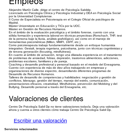
Empleos
Alejandro Martín Calle, dirige el centro de Psicología Sabildp.
Licenciado en Psicología Clínica y Psicología Industrial y DEA en Psicología Social
por la Universidad Complutense.
II Curso de Especialista en Psicoterapia en el Colegio Oficial de psicólogos de
Madrid.
Máster Universitario en Educación y TICs por la UOC.
Máster en Gestión de Recursos Humanos.
En el ámbito de la evaluación psicológica y el ámbito forense, cuento con una
sólida formación y experiencia laboral en técnicas proyectivas (Rorschach, THP, test
de la persona bajo la lluvia, análisis grafológico), así como en el manejo de
herramientas psicométricas (Millon, MMPI, 16PF, etc.)
Como psicoterapeuta trabajo fundamentalmente desde un enfoque humanista
integrativo: Gestalt, terapia rogeriana, psicodrama, junto con técnicas cognitivistas y
de tercera generación (focusing, mindfulness).
En cuanto al ámbito de actuación, tengo una dilatada experiencia en el tratamiento
de problemas de ansiedad, fobias, depresión, trastornos alimenticios, adicciones,
problemas escolares, familiares y de pareja.
Coaching y desarrollo profesional y personal basado en el modelo del Eneagrama.
Cuento con experiencia de más de diez años trabajando en empresas y
organizaciones de diverso espectro, desarrollando diferentes programas de
Desarrollo de Recursos Humanos.
Talleres de desarrollo de competencias y habilidades: negociación y gestión de
conflictos, liderazgo, gestión del tiempo, manejo del estrés, comunicación,
presentaciones eficaces, creatividad, Mindfulness, prevención del Mobbing y del
Bullying, Desarrollo personal a través del Eneagrama, etc.
Valoraciones de clientes
Centro De Psicología Sabil Dp no tiene valoraciones todavía. Deja una valoración
ahora y cuenta a otros clientes cómo trabaja Centro De Psicología Sabil Dp.
Escribir una valoración
Servicios relacionados