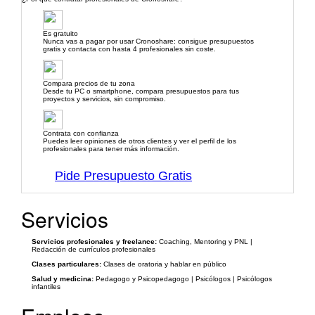
Es gratuito
Nunca vas a pagar por usar Cronoshare: consigue presupuestos
gratis y contacta con hasta 4 profesionales sin coste.
Compara precios de tu zona
Desde tu PC o smartphone, compara presupuestos para tus
proyectos y servicios, sin compromiso.
Contrata con confianza
Puedes leer opiniones de otros clientes y ver el perfil de los
profesionales para tener más información.
Pide Presupuesto Gratis
Servicios
Servicios profesionales y freelance:
Coaching, Mentoring y PNL |
Redacción de currículos profesionales
Clases particulares:
Clases de oratoria y hablar en público
Salud y medicina:
Pedagogo y Psicopedagogo | Psicólogos | Psicólogos
infantiles