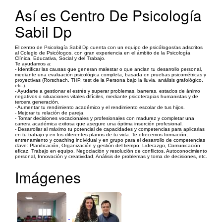
Así es Centro De Psicología
Sabil Dp
El centro de Psicología Sabil Dp cuenta con un equipo de psicólogos/as adscritos
al Colegio de Psicólogos, con gran experiencia en el ámbito de la Psicología
Clínica, Educativa, Social y del Trabajo.
Te ayudamos a:
​- Identificar las causas que generan malestar o que anclan tu desarrollo personal,
mediante una evaluación psicológica completa, basada en pruebas psicométricas y
proyectivas (Rorschach, THP, test de la Persona bajo la lluvia, análisis grafológico,
etc.).
- Ayudarte a gestionar el estrés y superar problemas, barreras, estados de ánimo
negativos o situaciones vitales difíciles, mediante psicoterapias humanistas y de
tercera generación.
- Aumentar tu rendimiento académico y el rendimiento escolar de tus hijos.
- Mejorar tu relación de pareja.
- Tomar decisiones vocacionales y profesionales con madurez y completar una
carrera académica exitosa que asegure una óptima inserción profesional.
- Desarrollar al máximo tu potencial de capacidades y competencias para aplicarlas
en tu trabajo y en los diferentes planos de tu vida. Te ofrecemos formación,
entrenamiento y coaching individual y en grupo para el desarrollo de competencias
clave: Planificación, Organización y gestión del tiempo, Liderazgo, Comunicación
eficaz, Trabajo en equipo, Negociación y resolución de conflictos, Autoconocimiento
personal, Innovación y creatividad, Análisis de problemas y toma de decisiones, etc.
Imágenes