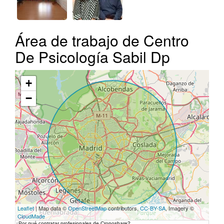
Área de trabajo de Centro
De Psicología Sabil Dp
+
−
Leaflet
| Map data ©
OpenStreetMap
contributors,
CC-BY-SA
, Imagery ©
CloudMade
¿Por qué contratar profesionales de Cronoshare?