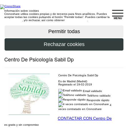
Información sobre cookies
Cronoshare utiliza cookies propias y de terceros para fines analíticos. Puedes
aceptar todas las cookies pulsando el botón “Permitir todas”. Puedes cambiar la
MENU
configuración
, y/o rechazar, así como obtener
más información
.
Centro De Psicología Sabil Dp
Centro De Psicología Sabil Dp
Es de Madrid (Madrid)
Registrado el 19-02-2019
Email validado
Teléfono validado
Responde rápido
4
veces contratado en Cronoshare
CONTACTAR CON Centro De
es gratis y sin compromiso