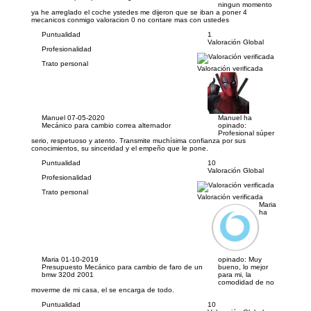
ningun momento
ya he arreglado el coche ystedes me dijeron que se iban a poner 4
mecanicos conmigo valoracion 0 no contare mas con ustedes
Puntualidad
1
Valoración Global
Profesionalidad
Trato personal
Valoración verificada
Manuel
07-05-2020
Manuel ha
Mecánico para cambio correa alternador
opinado:
Profesional súper
serio, respetuoso y atento. Transmite muchísima confianza por sus
conocimientos, su sinceridad y el empeño que le pone.
Puntualidad
10
Valoración Global
Profesionalidad
Trato personal
Valoración verificada
Maria
ha
Maria
01-10-2019
opinado:
Muy
Presupuesto Mecánico para cambio de faro de un
bueno, lo mejor
bmw 320d 2001
para mi, la
comodidad de no
moverme de mi casa, el se encarga de todo.
Puntualidad
10