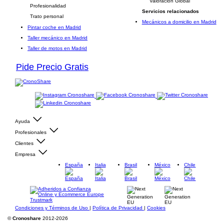
Valoración Global
Profesionalidad
Servicios relacionados
Trato personal
Mecánicos a domicilio en Madrid
Pintar coche en Madrid
Taller mecánico en Madrid
Taller de motos en Madrid
Pide Precio Gratis
Ayuda
Profesionales
Clientes
Empresa
España
Italia
Brasil
México
Chile
Condiciones y Términos de Uso
|
Política de Privacidad
|
Cookies
©
Cronoshare
2012-2026