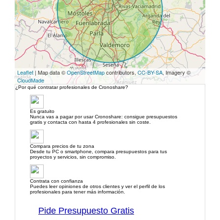
Leaflet
| Map data ©
OpenStreetMap
contributors,
CC-BY-SA
, Imagery ©
CloudMade
¿Por qué contratar profesionales de Cronoshare?
Es gratuito
Nunca vas a pagar por usar Cronoshare: consigue presupuestos
gratis y contacta con hasta 4 profesionales sin coste.
Compara precios de tu zona
Desde tu PC o smartphone, compara presupuestos para tus
proyectos y servicios, sin compromiso.
Contrata con confianza
Puedes leer opiniones de otros clientes y ver el perfil de los
profesionales para tener más información.
Pide Presupuesto Gratis