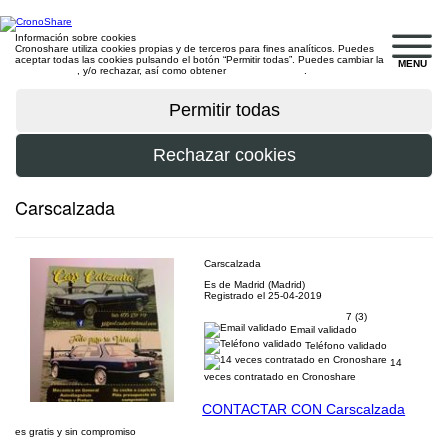
Información sobre cookies
Cronoshare utiliza cookies propias y de terceros para fines analíticos. Puedes
aceptar todas las cookies pulsando el botón “Permitir todas”. Puedes cambiar la
MENU
configuración
, y/o rechazar, así como obtener
más información
.
Carscalzada
Carscalzada
Es de Madrid (Madrid)
Registrado el 25-04-2019
7 (3)
Email validado
Teléfono validado
14
veces contratado en Cronoshare
CONTACTAR CON Carscalzada
es gratis y sin compromiso