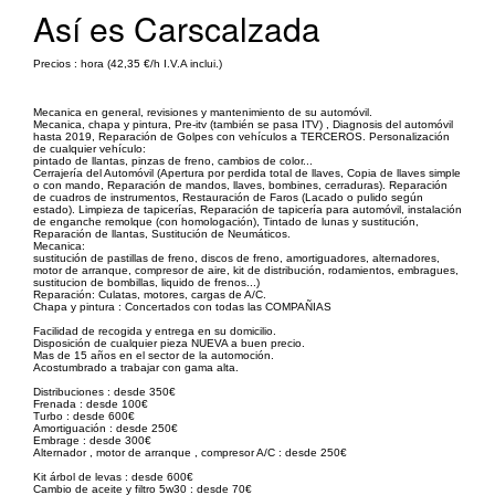
Así es Carscalzada
Precios : hora (42,35 €/h I.V.A inclui.)
Mecanica en general, revisiones y mantenimiento de su automóvil.
Mecanica, chapa y pintura, Pre-itv (también se pasa ITV) , Diagnosis del automóvil
hasta 2019, Reparación de Golpes con vehículos a TERCEROS. Personalización
de cualquier vehículo:
pintado de llantas, pinzas de freno, cambios de color...
Cerrajería del Automóvil (Apertura por perdida total de llaves, Copia de llaves simple
o con mando, Reparación de mandos, llaves, bombines, cerraduras). Reparación
de cuadros de instrumentos, Restauración de Faros (Lacado o pulido según
estado). Limpieza de tapicerías, Reparación de tapicería para automóvil, instalación
de enganche remolque (con homologación), Tintado de lunas y sustitución,
Reparación de llantas, Sustitución de Neumáticos.
Mecanica:
sustitución de pastillas de freno, discos de freno, amortiguadores, alternadores,
motor de arranque, compresor de aire, kit de distribución, rodamientos, embragues,
sustitucion de bombillas, liquido de frenos...)
Reparación: Culatas, motores, cargas de A/C.
Chapa y pintura : Concertados con todas las COMPAÑIAS
Facilidad de recogida y entrega en su domicilio.
Disposición de cualquier pieza NUEVA a buen precio.
Mas de 15 años en el sector de la automoción.
Acostumbrado a trabajar con gama alta.
Distribuciones : desde 350€
Frenada : desde 100€
Turbo : desde 600€
Amortiguación : desde 250€
Embrage : desde 300€
Alternador , motor de arranque , compresor A/C : desde 250€
Kit árbol de levas : desde 600€
Cambio de aceite y filtro 5w30 : desde 70€