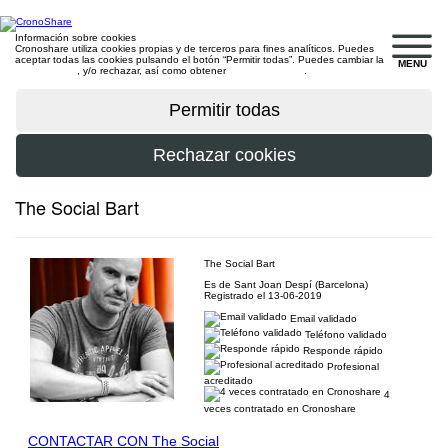
Información sobre cookies
Cronoshare utiliza cookies propias y de terceros para fines analíticos. Puedes
aceptar todas las cookies pulsando el botón “Permitir todas”. Puedes cambiar la
MENU
configuración
, y/o rechazar, así como obtener
más información
.
The Social Bart
The Social Bart
Es de Sant Joan Despí (Barcelona)
Registrado el 13-06-2019
Email validado
Teléfono validado
Responde rápido
Profesional
acreditado
4
veces contratado en Cronoshare
CONTACTAR CON The Social