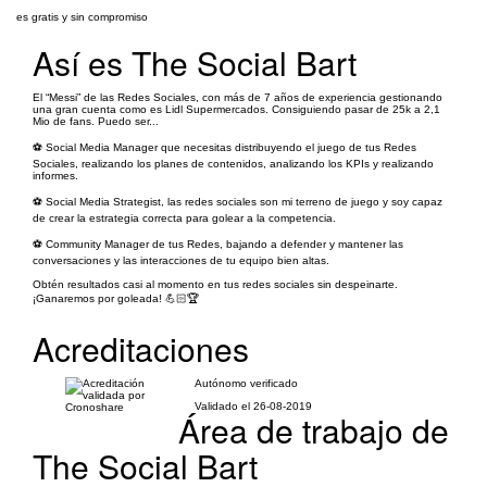
es gratis y sin compromiso
Así es The Social Bart
El “Messi” de las Redes Sociales, con más de 7 años de experiencia gestionando
una gran cuenta como es Lidl Supermercados. Consiguiendo pasar de 25k a 2,1
Mio de fans. Puedo ser...
⚽️ Social Media Manager que necesitas distribuyendo el juego de tus Redes
Sociales, realizando los planes de contenidos, analizando los KPIs y realizando
informes.
⚽️ Social Media Strategist, las redes sociales son mi terreno de juego y soy capaz
de crear la estrategia correcta para golear a la competencia.
⚽️ Community Manager de tus Redes, bajando a defender y mantener las
conversaciones y las interacciones de tu equipo bien altas.
Obtén resultados casi al momento en tus redes sociales sin despeinarte.
¡Ganaremos por goleada! 💪🏻🏆
Acreditaciones
Autónomo verificado
Validado el 26-08-2019
Área de trabajo de
The Social Bart