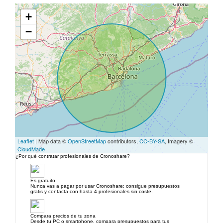
+
−
Leaflet
| Map data ©
OpenStreetMap
contributors,
CC-BY-SA
, Imagery ©
CloudMade
¿Por qué contratar profesionales de Cronoshare?
Es gratuito
Nunca vas a pagar por usar Cronoshare: consigue presupuestos
gratis y contacta con hasta 4 profesionales sin coste.
Compara precios de tu zona
Desde tu PC o smartphone, compara presupuestos para tus