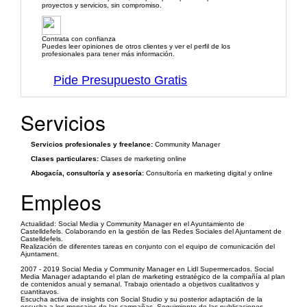
proyectos y servicios, sin compromiso.
Contrata con confianza
Puedes leer opiniones de otros clientes y ver el perfil de los
profesionales para tener más información.
Pide Presupuesto Gratis
Servicios
Servicios profesionales y freelance:
Community Manager
Clases particulares:
Clases de marketing online
Abogacía, consultoría y asesoría:
Consultoría en marketing digital y online
Empleos
Actualidad: Social Media y Community Manager en el Ayuntamiento de
Castelldefels. Colaborando en la gestión de las Redes Sociales del Ajuntament de
Castelldefels.
Realización de diferentes tareas en conjunto con el equipo de comunicación del
Ajuntament.
2007 - 2019 Social Media y Community Manager en Lidl Supermercados. Social
Media Manager adaptando el plan de marketing estratégico de la compañía al plan
de contenidos anual y semanal. Trabajo orientado a objetivos cualitativos y
cuantitavos.
Escucha activa de insights con Social Studio y su posterior adaptación de la
escucha a los mensajes de las campañas. Seguimiento de las publicaciones,