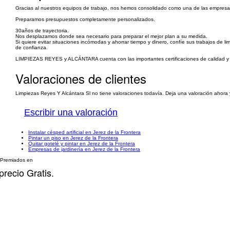
Gracias al nuestros equipos de trabajo, nos hemos consolidado como una de las empresas 
Preparamos presupuestos completamente personalizados.
30años de trayectoria.
Nos desplazamos donde sea necesario para preparar el mejor plan a su medida.
Si quiere evitar situaciones incómodas y ahorrar tiempo y dinero, confíe sus trabajos
de confianza.
LIMPIEZAS REYES y ALCÁNTARA cuenta con las importantes certificaciones de calidad 
Valoraciones de clientes
Limpiezas Reyes Y Alcántara Sl no tiene valoraciones todavía. Deja una valoración ahora 
Escribir una valoración
Instalar césped artificial en Jerez de la Frontera
Pintar un piso en Jerez de la Frontera
Quitar gotelé y pintar en Jerez de la Frontera
Empresas de jardinería en Jerez de la Frontera
Premiados en
precio Gratis.