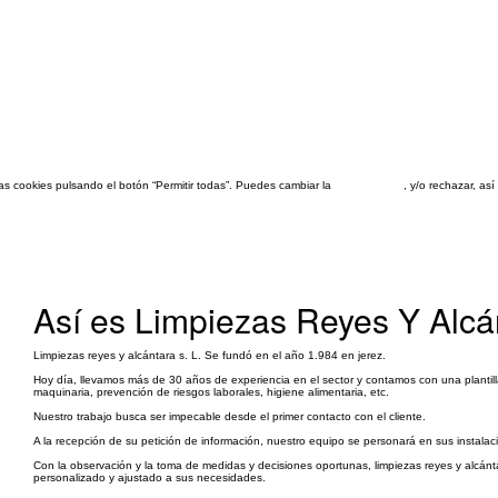
las cookies pulsando el botón “Permitir todas”. Puedes cambiar la
configuración
, y/o rechazar, a
Así es Limpiezas Reyes Y Alcá
Limpiezas reyes y alcántara s. L. Se fundó en el año 1.984 en jerez.
Hoy día, llevamos más de 30 años de experiencia en el sector y contamos con una plantil
maquinaria, prevención de riesgos laborales, higiene alimentaria, etc.
Nuestro trabajo busca ser impecable desde el primer contacto con el cliente.
A la recepción de su petición de información, nuestro equipo se personará en sus instalacio
Con la observación y la toma de medidas y decisiones oportunas, limpiezas reyes y alcán
personalizado y ajustado a sus necesidades.