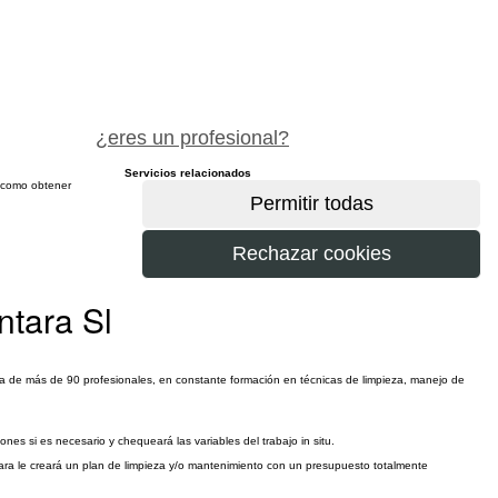
pide precio gratis
¿eres un profesional?
Servicios relacionados
sí como obtener
más
ntara Sl
la de más de 90 profesionales, en constante formación en técnicas de limpieza, manejo de
nes si es necesario y chequeará las variables del trabajo in situ.
tara le creará un plan de limpieza y/o mantenimiento con un presupuesto totalmente