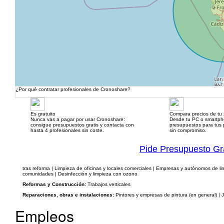
¿Por qué contratar profesionales de Cronoshare?
Es gratuito
Compara precios de tu
Nunca vas a pagar por usar Cronoshare:
Desde tu PC o smartp
consigue presupuestos gratis y contacta con
presupuestos para tus p
hasta 4 profesionales sin coste.
sin compromiso.
Pide Presupuesto Gr
tras reforma | Limpieza de oficinas y locales comerciales | Empresas y autónomos de li
comunidades | Desinfección y limpieza con ozono
Reformas y Construcción:
Trabajos verticales
Reparaciones, obras e instalaciones:
Pintores y empresas de pintura (en general) | 
Empleos