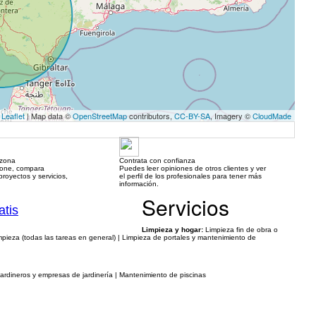
Leaflet
| Map data ©
OpenStreetMap
contributors,
CC-BY-SA
, Imagery ©
CloudMade
 zona
Contrata con confianza
hone, compara
Puedes leer opiniones de otros clientes y ver
royectos y servicios,
el perfil de los profesionales para tener más
información.
Servicios
atis
Limpieza y hogar:
Limpieza fin de obra o
mpieza (todas las tareas en general) | Limpieza de portales y mantenimiento de
Jardineros y empresas de jardinería | Mantenimiento de piscinas