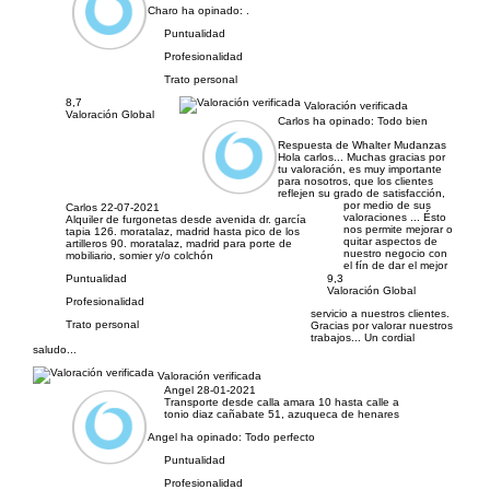
Charo ha opinado:
.
Puntualidad
Profesionalidad
Trato personal
8,7
Valoración verificada
Valoración Global
Carlos ha opinado:
Todo bien
Respuesta de Whalter Mudanzas
Hola carlos... Muchas gracias por
tu valoración, es muy importante
para nosotros, que los clientes
reflejen su grado de satisfacción,
por medio de sus
Carlos
22-07-2021
valoraciones ... Ésto
Alquiler de furgonetas desde avenida dr. garcía
nos permite mejorar o
tapia 126. moratalaz, madrid hasta pico de los
quitar aspectos de
artilleros 90. moratalaz, madrid para porte de
nuestro negocio con
mobiliario, somier y/o colchón
el fín de dar el mejor
Puntualidad
9,3
Valoración Global
Profesionalidad
servicio a nuestros clientes.
Trato personal
Gracias por valorar nuestros
trabajos... Un cordial
saludo...
Valoración verificada
Angel
28-01-2021
Transporte desde calla amara 10 hasta calle a
tonio diaz cañabate 51, azuqueca de henares
Angel ha opinado:
Todo perfecto
Puntualidad
Profesionalidad