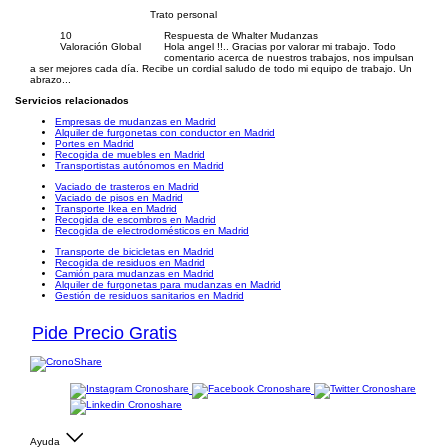
Trato personal
10
Respuesta de Whalter Mudanzas
Valoración Global
Hola angel !!.. Gracias por valorar mi trabajo. Todo
comentario acerca de nuestros trabajos, nos impulsan
a ser mejores cada día. Recibe un cordial saludo de todo mi equipo de trabajo. Un
abrazo...
Servicios relacionados
Empresas de mudanzas en Madrid
Alquiler de furgonetas con conductor en Madrid
Portes en Madrid
Recogida de muebles en Madrid
Transportistas autónomos en Madrid
Vaciado de trasteros en Madrid
Vaciado de pisos en Madrid
Transporte Ikea en Madrid
Recogida de escombros en Madrid
Recogida de electrodomésticos en Madrid
Transporte de bicicletas en Madrid
Recogida de residuos en Madrid
Camión para mudanzas en Madrid
Alquiler de furgonetas para mudanzas en Madrid
Gestión de residuos sanitarios en Madrid
Pide Precio Gratis
Ayuda