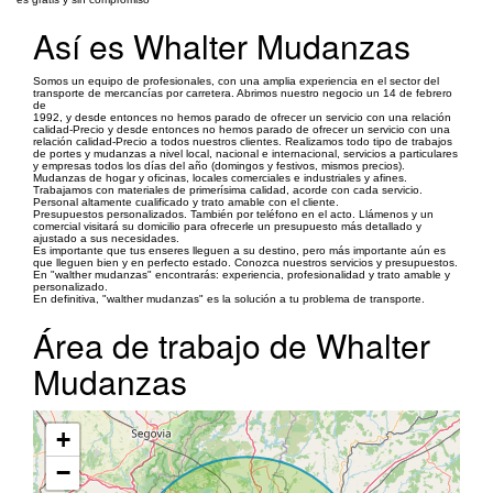
Así es Whalter Mudanzas
Somos un equipo de profesionales, con una amplia experiencia en el sector del
transporte de mercancías por carretera. Abrimos nuestro negocio un 14 de febrero
de
1992, y desde entonces no hemos parado de ofrecer un servicio con una relación
calidad-Precio y desde entonces no hemos parado de ofrecer un servicio con una
relación calidad-Precio a todos nuestros clientes. Realizamos todo tipo de trabajos
de portes y mudanzas a nivel local, nacional e internacional, servicios a particulares
y empresas todos los días del año (domingos y festivos, mismos precios).
Mudanzas de hogar y oficinas, locales comerciales e industriales y afines.
Trabajamos con materiales de primerísima calidad, acorde con cada servicio.
Personal altamente cualificado y trato amable con el cliente.
Presupuestos personalizados. También por teléfono en el acto. Llámenos y un
comercial visitará su domicilio para ofrecerle un presupuesto más detallado y
ajustado a sus necesidades.
Es importante que tus enseres lleguen a su destino, pero más importante aún es
que lleguen bien y en perfecto estado. Conozca nuestros servicios y presupuestos.
En "walther mudanzas" encontrarás: experiencia, profesionalidad y trato amable y
personalizado.
En definitiva, "walther mudanzas" es la solución a tu problema de transporte.
Área de trabajo de Whalter
Mudanzas
+
−