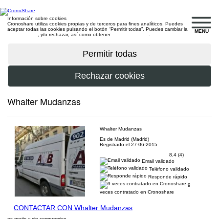
Información sobre cookies
Cronoshare utiliza cookies propias y de terceros para fines analíticos. Puedes
aceptar todas las cookies pulsando el botón “Permitir todas”. Puedes cambiar la
MENU
configuración
, y/o rechazar, así como obtener
más información
.
Whalter Mudanzas
Whalter Mudanzas
Es de Madrid (Madrid)
Registrado el 27-06-2015
8,4 (4)
Email validado
Teléfono validado
Responde rápido
9
veces contratado en Cronoshare
CONTACTAR CON Whalter Mudanzas
es gratis y sin compromiso