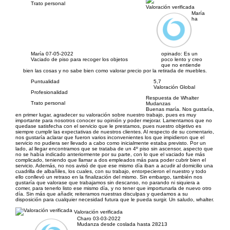
Trato personal
Valoración verificada
María
ha
María
07-05-2022
opinado:
Es un
Vaciado de piso para recoger los objetos
poco lento y creo
que no entiende
bien las cosas y no sabe bien como valorar precio por la retirada de muebles.
Puntualidad
5,7
Valoración Global
Profesionalidad
Respuesta de Whalter
Trato personal
Mudanzas
Buenas maría. Nos gustaría,
en primer lugar, agradecer su valoración sobre nuestro trabajo, pues es muy
importante para nosotros conocer su opinión y poder mejorar. Lamentamos que no
quedase satisfecha con el servicio que le prestamos, pues nuestro objetivo es
siempre cumplir las expectativas de nuestros clientes. Al respecto de su comentario,
nos gustaría aclarar que fueron varios inconvenientes los que impidieron que el
servicio no pudiera ser llevado a cabo como inicialmente estaba previsto. Por un
lado, al llegar encontramos que se trataba de un 4º piso sin ascensor, aspecto que
no se había indicado anteriormente por su parte, con lo que el vaciado fue más
complicado, teniendo que llamar a dos empleados más para poder cubrir bien el
servicio. Además, no nos avisó de que ese mismo día iban a acudir al domicilio una
cuadrilla de albañiles, los cuales, con su trabajo, entorpecieron el nuestro y todo
ello conllevó un retraso en la finalización del mismo. Sin embargo, también nos
gustaría que valorase que trabajamos sin descanso, no parando ni siquiera a
comer, para tenerlo listo ese mismo día, y no tener que importunarla de nuevo otro
día. Sin más que añadir, reiteramos nuestras disculpas y quedamos a su
disposición para cualquier necesidad futura que le pueda surgir. Un saludo, whalter.
Valoración verificada
Charo
03-03-2022
Mudanza desde coslada hasta 28213