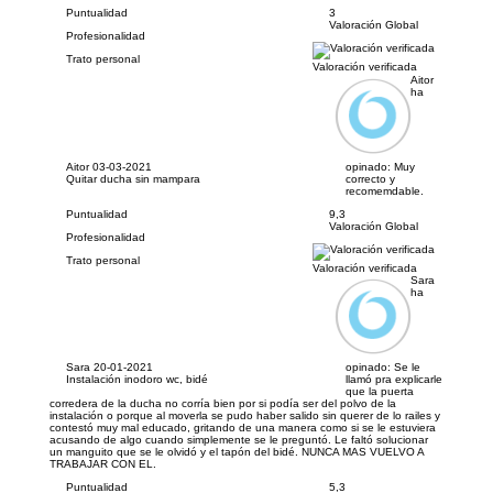
Puntualidad
3
Valoración Global
Profesionalidad
Trato personal
Valoración verificada
Aitor
ha
Aitor
03-03-2021
opinado:
Muy
Quitar ducha sin mampara
correcto y
recomemdable.
Puntualidad
9,3
Valoración Global
Profesionalidad
Trato personal
Valoración verificada
Sara
ha
Sara
20-01-2021
opinado:
Se le
Instalación inodoro wc, bidé
llamó pra explicarle
que la puerta
corredera de la ducha no corría bien por si podía ser del polvo de la
instalación o porque al moverla se pudo haber salido sin querer de lo railes y
contestó muy mal educado, gritando de una manera como si se le estuviera
acusando de algo cuando simplemente se le preguntó. Le faltó solucionar
un manguito que se le olvidó y el tapón del bidé. NUNCA MAS VUELVO A
TRABAJAR CON EL.
Puntualidad
5,3