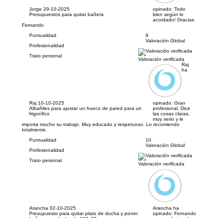
Jorge
29-10-2025
opinado:
Todo
Presupuestos para quitar bañera
bien según lo
acordado! Gracias
Fernando
Puntualidad
9
Valoración Global
Profesionalidad
Trato personal
Valoración verificada
Raj
ha
Raj
10-10-2025
opinado:
Gran
Albañiles para ajustar un hueco de pared para un
profesional. Dice
frigorífico
las cosas claras,
muy serio y le
importa mucho su trabajo. Muy educado y respetuoso. Lo recomiendo
totalmente.
Puntualidad
10
Valoración Global
Profesionalidad
Trato personal
Valoración verificada
Arancha
02-10-2025
Arancha ha
Presupuesto para quitar plato de ducha y poner
opinado:
Fernando