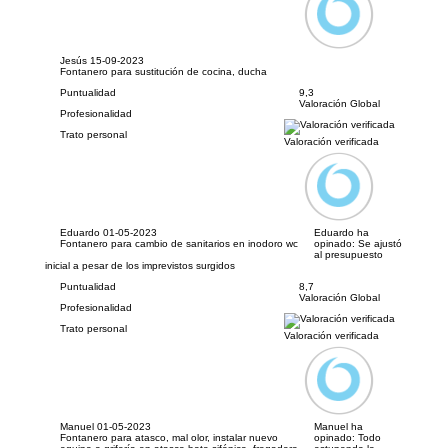
Jesús
15-09-2023
Fontanero para sustitución de cocina, ducha
Puntualidad
9,3
Valoración Global
Profesionalidad
Trato personal
Valoración verificada
Eduardo
01-05-2023
Eduardo ha
Fontanero para cambio de sanitarios en inodoro wc
opinado:
Se ajustó
al presupuesto
inicial a pesar de los imprevistos surgidos
Puntualidad
8,7
Valoración Global
Profesionalidad
Trato personal
Valoración verificada
Manuel
01-05-2023
Manuel ha
Fontanero para atasco, mal olor, instalar nuevo
opinado:
Todo