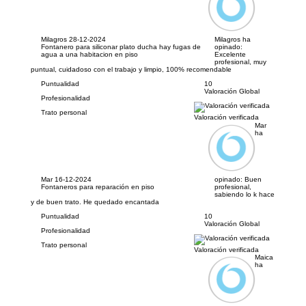
Milagros
28-12-2024
Milagros ha
Fontanero para siliconar plato ducha hay fugas de
opinado:
agua a una habitacion en piso
Excelente
profesional, muy
puntual, cuidadoso con el trabajo y limpio, 100% recomendable
Puntualidad
10
Valoración Global
Profesionalidad
Trato personal
Valoración verificada
Mar
ha
Mar
16-12-2024
opinado:
Buen
Fontaneros para reparación en piso
profesional,
sabiendo lo k hace
y de buen trato. He quedado encantada
Puntualidad
10
Valoración Global
Profesionalidad
Trato personal
Valoración verificada
Maica
ha