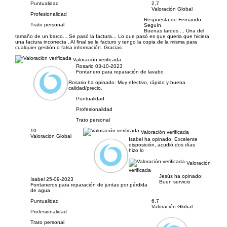
Puntualidad
2,7
Valoración Global
Profesionalidad
Respuesta de Fernando
Trato personal
Seguín
Buenas tardes ... Una del
tamaño de un barco... Se pasó la factura... Lo que pasó es que queria que hiciera
una factura incorrecta . Al final se le facturo y tengo la copia de la misma para
cualquier gestión o falsa información. Gracias
Valoración verificada
Rosario
03-10-2023
Fontanero para reparación de lavabo
Rosario ha opinado:
Muy efectivo, rápido y buena
calidad/precio.
Puntualidad
Profesionalidad
Trato personal
10
Valoración verificada
Valoración Global
Isabel ha opinado:
Excelente
disposición, acudió dos días
hizo lo
Valoración
verificada
Jesús ha opinado:
Isabel
25-09-2023
Buen servicio
Fontaneros para reparación de juntas por pérdida
de agua
Puntualidad
6,7
Valoración Global
Profesionalidad
Trato personal