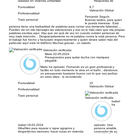
radiador en vivienda unifamiliar
Respuesta de
Puntualidad
8,7
Valoración Global
Profesionalidad
Fernando Seguín
Trato personal
Buenas tardes, para quien
le pueda interesar.. Está
persona tiene una barbaridad de palabras para contar una tremenda falsedad....
Pueden ver en mis mensajes las valoraciones y eso es lo más claro que mis propias
palabras escritas aquí. Hay que ver qué de vez en cuando existen personas de
muy mala intención... Desgraciadamente es mi palabra contra la está persona. Pero
el trabajo fue hecho y facturado respectivamente y quien desee saber más del
particular aquí está mi teléfono Muchas gracias , un saludo.
Valoración verificada
Mario
02-05-2024
Presupuestos para quitar ducha con mampara
plegable
Mario ha opinado:
Fernando es un gran profesional y
facilito en todo momento la obra en el baño , dándonos
un presupuesto bastante bueno con lo que nos pedían
en otros sitios , lo recomiendo
Puntualidad
10
Valoración Global
Profesionalidad
Trato personal
Valoración verificada
Isabel
ha
Isabel
19-02-2024
opinado:
Una
Albañiles para reparar o tapar agujeros y
persona amable,
desperfectos menores, hacer rozas en vivienda
conocedor de su