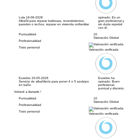
Lola
16-06-2026
opinado:
Es un
Albañil para reparar baldosas, revestimientos,
gran profesional y
paredes o techos, reparar en vivienda unifamiliar
sin duda repetiré
con él.
Puntualidad
10
Valoración Global
Profesionalidad
Trato personal
Valoración verificada
Eusebio
20-05-2026
Eusebio ha
Servicio de albañilería para poner 4 o 5 azulejos
opinado:
Buen
en baño
profesional,
puntual y discreto.
Volveré a llamarle !
Puntualidad
10
Valoración Global
Profesionalidad
Trato personal
Valoración verificada