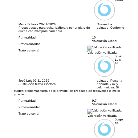
María Dolores
20-01-2026
Dolores ha
Presupuestos para quitar bañera y poner plato de
opinado:
Conforme
ducha con mampara corredera
Puntualidad
10
Valoración Global
Profesionalidad
Trato personal
Valoración verificada
José
Luis
ha
José Luis
05-11-2025
opinado:
Persona
Sustitución termo eléctrico
honrada y muy
voluntariosa. Si
surgen problemas fuera de lo previsto, se preocupa de resolverlos lo mejor
posible.
Puntualidad
9,7
Valoración Global
Profesionalidad
Trato personal
Valoración verificada
Jorge
ha