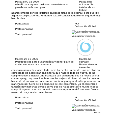
Pascual
09-02-2026
Pascual ha
Albañil para reparar baldosas, revestimientos,
opinado:
Se
paredes o techos en piso
trataba de un
trabajo
aparentemente sencillo (sustituir baldosas rotas de la cocina), pero que dio
algunas complicaciones. Fernando trabajó concienzudamente, y quedó muy
bien la obra.
Puntualidad
9,7
Valoración Global
Profesionalidad
Trato personal
Valoración verificada
Maritza
27-01-2026
Maritza ha
Presupuestos para quitar bañera y poner plato de
opinado:
ducha con mampara corredera
Personalmente
transmite
confianza porque lo explica todo, pero ha hecho un par de, una de ellas es
complicado de acomodar, casi habría que hacerlo todo de nuevo, se ha
comprometido a instalar una mampara con esmerilado y lo ha hecho al final
con un spray, hay manchas feas que ha dejado el obrero al que ha dejado
haciendo el trabajo, se nota que no sabía ni proteger el vidrio porque se ha
manchado por fuera de los espacios de ese esmerilado. En el esmerilado
también hay manchas porque se ve que se ha puesto allí o mucho o poco
spray. Una pena, trato de no verlo demasiado pero tendré que ver cómo lo
mejoro sin mayores inconvenientes.
Puntualidad
9
Valoración Global
Profesionalidad
Trato personal
Valoración verificada
María