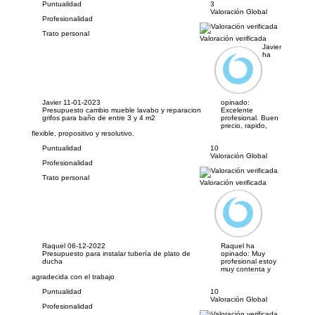
Puntualidad
3
Valoración Global
Profesionalidad
Trato personal
Valoración verificada
Javier
ha
Javier
11-01-2023
opinado:
Presupuesto cambio mueble lavabo y reparacion
Excelente
grifos para baño de entre 3 y 4 m2
profesional. Buen
precio, rapido,
flexible, propositivo y resolutivo.
Puntualidad
10
Valoración Global
Profesionalidad
Trato personal
Valoración verificada
Raquel
06-12-2022
Raquel ha
Presupuesto para instalar tubería de plato de
opinado:
Muy
ducha
profesional estoy
muy contenta y
agradecida con el trabajo
Puntualidad
10
Valoración Global
Profesionalidad