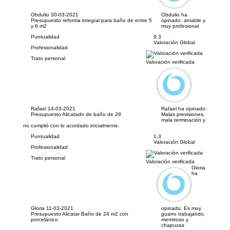
Obdulio
30-03-2021
Obdulio ha
Presupuesto reforma integral para baño de entre 5
opinado:
amable y
y 6 m2
muy profesional
Puntualidad
9,3
Valoración Global
Profesionalidad
Trato personal
Valoración verificada
Rafael
14-03-2021
Rafael ha opinado:
Presupuesto Alicatado de baño de 28
Malas previsiones,
mala terminación y
no cumplió con lo acordado inicialmente.
Puntualidad
1,3
Valoración Global
Profesionalidad
Trato personal
Valoración verificada
Gloria
ha
Gloria
11-03-2021
opinado:
Es muy
Presupuesto Alicatar Baño de 24 m2 con
guarro trabajando,
porcelánico
mentiroso y
chapuzas