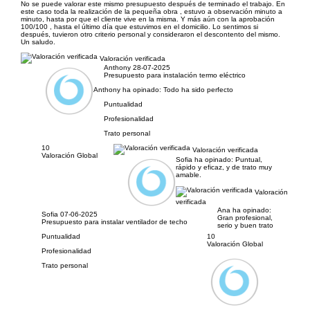
No se puede valorar este mismo presupuesto después de terminado el trabajo. En
este caso toda la realización de la pequeña obra , estuvo a observación minuto a
minuto, hasta por que el cliente vive en la misma. Y más aún con la aprobación
100/100 , hasta el último día que estuvimos en el domicilio. Lo sentimos si
después, tuvieron otro criterio personal y consideraron el descontento del mismo.
Un saludo.
Valoración verificada
Anthony
28-07-2025
Presupuesto para instalación termo eléctrico
Anthony ha opinado:
Todo ha sido perfecto
Puntualidad
Profesionalidad
Trato personal
10
Valoración verificada
Valoración Global
Sofia ha opinado:
Puntual,
rápido y eficaz, y de trato muy
amable.
Valoración
verificada
Ana ha opinado:
Sofia
07-06-2025
Gran profesional,
Presupuesto para instalar ventilador de techo
serio y buen trato
Puntualidad
10
Valoración Global
Profesionalidad
Trato personal