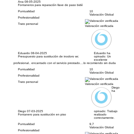
Ana
08-05-2025
Fontaneros para reparación llave de paso bidé
Puntualidad
10
Valoración Global
Profesionalidad
Trato personal
Valoración verificada
Eduardo
08-04-2025
Eduardo ha
Presupuesto para sustitución de inodoro wc
opinado:
Un
excelente
profesional.. encantado con el servicio prestado....lo recomiendo sin duda
Puntualidad
10
Valoración Global
Profesionalidad
Trato personal
Valoración verificada
Diego
ha
Diego
07-03-2025
opinado:
Trabajo
Fontanero para sustitución en piso
realizado
correctamente.
Puntualidad
9,7
Valoración Global
Profesionalidad