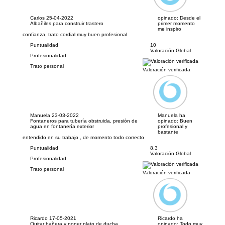
Carlos
25-04-2022
opinado:
Desde el
Albañiles para construir trastero
primer momento
me inspiro
confianza, trato cordial muy buen profesional
Puntualidad
10
Valoración Global
Profesionalidad
Trato personal
Valoración verificada
Manuela
23-03-2022
Manuela ha
Fontaneros para tubería obstruida, presión de
opinado:
Buen
agua en fontanería exterior
profesional y
bastante
entendido en su trabajo , de momento todo correcto
Puntualidad
8,3
Valoración Global
Profesionalidad
Trato personal
Valoración verificada
Ricardo
17-05-2021
Ricardo ha
Quitar bañera y poner plato de ducha
opinado:
Todo muy