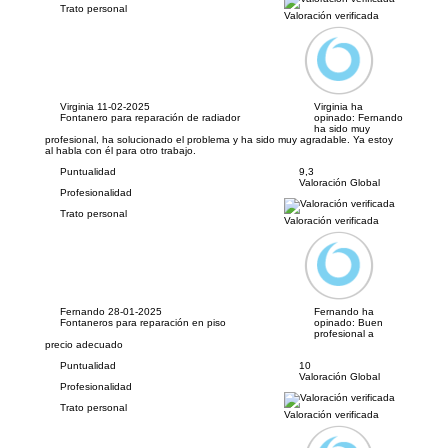
Trato personal
Valoración verificada
Virginia
11-02-2025
Virginia ha
Fontanero para reparación de radiador
opinado:
Fernando
ha sido muy
profesional, ha solucionado el problema y ha sido muy agradable. Ya estoy
al habla con él para otro trabajo.
Puntualidad
9,3
Valoración Global
Profesionalidad
Trato personal
Valoración verificada
Fernando
28-01-2025
Fernando ha
Fontaneros para reparación en piso
opinado:
Buen
profesional a
precio adecuado
Puntualidad
10
Valoración Global
Profesionalidad
Trato personal
Valoración verificada