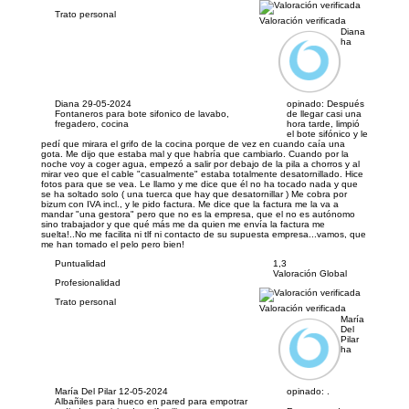
Trato personal
Valoración verificada
Diana
ha
Diana
29-05-2024
opinado:
Después
Fontaneros para bote sifonico de lavabo,
de llegar casi una
fregadero, cocina
hora tarde, limpió
el bote sifónico y le
pedí que mirara el grifo de la cocina porque de vez en cuando caía una
gota. Me dijo que estaba mal y que habría que cambiarlo. Cuando por la
noche voy a coger agua, empezó a salir por debajo de la pila a chorros y al
mirar veo que el cable "casualmente" estaba totalmente desatornillado. Hice
fotos para que se vea. Le llamo y me dice que él no ha tocado nada y que
se ha soltado solo ( una tuerca que hay que desatornillar ) Me cobra por
bizum con IVA incl., y le pido factura. Me dice que la factura me la va a
mandar "una gestora" pero que no es la empresa, que el no es autónomo
sino trabajador y que qué más me da quien me envía la factura me
suelta!..No me facilita ni tlf ni contacto de su supuesta empresa...vamos, que
me han tomado el pelo pero bien!
Puntualidad
1,3
Valoración Global
Profesionalidad
Trato personal
Valoración verificada
María
Del
Pilar
ha
María Del Pilar
12-05-2024
opinado:
.
Albañiles para hueco en pared para empotrar