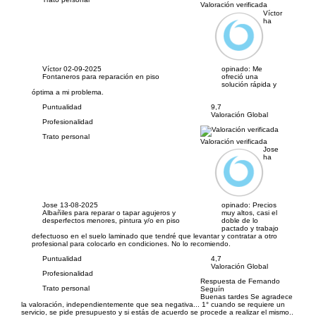
Valoración verificada
Víctor
ha
Víctor
02-09-2025
opinado:
Me
Fontaneros para reparación en piso
ofreció una
solución rápida y
óptima a mi problema.
Puntualidad
9,7
Valoración Global
Profesionalidad
Trato personal
Valoración verificada
Jose
ha
Jose
13-08-2025
opinado:
Precios
Albañiles para reparar o tapar agujeros y
muy altos, casi el
desperfectos menores, pintura y/o en piso
doble de lo
pactado y trabajo
defectuoso en el suelo laminado que tendré que levantar y contratar a otro
profesional para colocarlo en condiciones. No lo recomiendo.
Puntualidad
4,7
Valoración Global
Profesionalidad
Respuesta de Fernando
Trato personal
Seguín
Buenas tardes Se agradece
la valoración, independientemente que sea negativa... 1° cuando se requiere un
servicio, se pide presupuesto y si estás de acuerdo se procede a realizar el mismo..