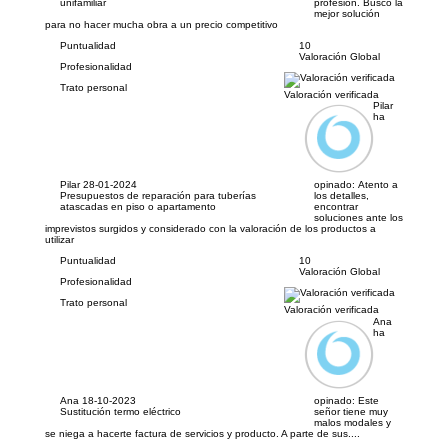
unifamiliar
profesión. Buscó la
mejor solución
para no hacer mucha obra a un precio competitivo
Puntualidad
10
Valoración Global
Profesionalidad
Trato personal
Valoración verificada
Pilar
ha
Pilar
28-01-2024
opinado:
Atento a
Presupuestos de reparación para tuberías
los detalles,
atascadas en piso o apartamento
encontrar
soluciones ante los
imprevistos surgidos y considerado con la valoración de los productos a
utilizar
Puntualidad
10
Valoración Global
Profesionalidad
Trato personal
Valoración verificada
Ana
ha
Ana
18-10-2023
opinado:
Este
Sustitución termo eléctrico
señor tiene muy
malos modales y
se niega a hacerte factura de servicios y producto. A parte de sus....