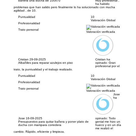
bañera una ducha de 100x70
muy profesional ,
ha habido
problemas que han salido pero finalmente lo ha solucionado con mucha
agilidad , de 10.
Puntualidad
10
Valoración Global
Profesionalidad
Trato personal
Valoración verificada
Cristian
29-09-2025
Cristian ha
Albañiles para reparar azulejos en piso
opinado:
Gran
profesional por el
trato, la puntualidad y el trabajo realizado.
Puntualidad
10
Valoración Global
Profesionalidad
Trato personal
Valoración verificada
Jose
ha
Jose
16-09-2025
opinado:
Todo
Presupuestos para quitar bañera y poner plato de
genial me hizo un
ducha con mampara corredera
hueco y en un día
me realizó el
cambio. Rápido, eficiente y limpieza.