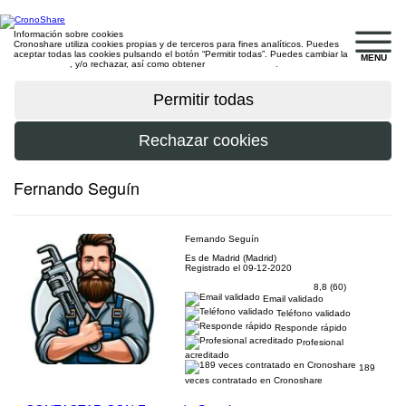
Información sobre cookies
Cronoshare utiliza cookies propias y de terceros para fines analíticos. Puedes
aceptar todas las cookies pulsando el botón “Permitir todas”. Puedes cambiar la
MENU
configuración
, y/o rechazar, así como obtener
más información
.
Fernando Seguín
Fernando Seguín
Es de Madrid (Madrid)
Registrado el 09-12-2020
8,8 (60)
Email validado
Teléfono validado
Responde rápido
Profesional
acreditado
189
veces contratado en Cronoshare