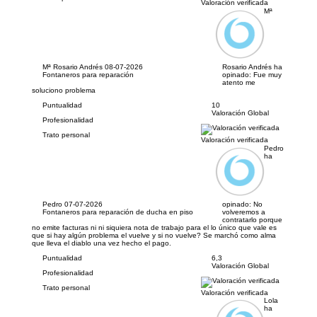
Valoración verificada
Mª
Mª Rosario Andrés
08-07-2026
Rosario Andrés ha
Fontaneros para reparación
opinado:
Fue muy
atento me
soluciono problema
Puntualidad
10
Valoración Global
Profesionalidad
Trato personal
Valoración verificada
Pedro
ha
Pedro
07-07-2026
opinado:
No
Fontaneros para reparación de ducha en piso
volveremos a
contratarlo porque
no emite facturas ni ni siquiera nota de trabajo para el lo único que vale es
que si hay algún problema el vuelve y si no vuelve? Se marchó como alma
que lleva el diablo una vez hecho el pago.
Puntualidad
6,3
Valoración Global
Profesionalidad
Trato personal
Valoración verificada
Lola
ha