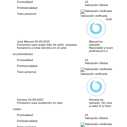
Puntualidad
10
Valoración Global
Profesionalidad
Trato personal
Valoración verificada
José
José Manuel
05-09-2025
Manuel ha
Fontanero para quitar bide de baño, preparar
opinado:
fontanería y toma electrica en en piso
Razonable y buen
profesional Lo
recomendamos
Puntualidad
10
Valoración Global
Profesionalidad
Trato personal
Valoración verificada
Gemma
04-09-2025
Gemma ha
Fontanero para sustitución en piso
opinado:
Se nota
q sabe lo q hace.
Limpio
Puntualidad
10
Valoración Global
Profesionalidad
Trato personal