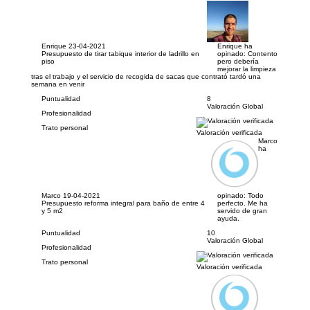
Enrique
23-04-2021
Enrique ha
Presupuesto de tirar tabique interior de ladrillo en
opinado:
Contento
piso
pero debería
mejorar la limpieza
tras el trabajo y el servicio de recogida de sacas que contrató tardó una
semana en venir
Puntualidad
8
Valoración Global
Profesionalidad
Trato personal
Valoración verificada
Marco
ha
Marco
19-04-2021
opinado:
Todo
Presupuesto reforma integral para baño de entre 4
perfecto. Me ha
y 5 m2
servido de gran
ayuda.
Puntualidad
10
Valoración Global
Profesionalidad
Trato personal
Valoración verificada