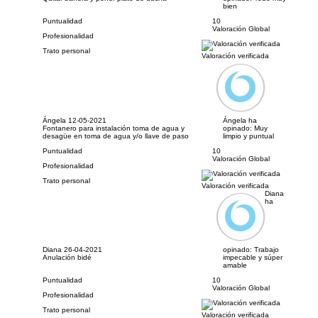
bien
Puntualidad
10
Valoración Global
Profesionalidad
Trato personal
Valoración verificada
Ángela
12-05-2021
Ángela ha
Fontanero para instalación toma de agua y
opinado:
Muy
desagüe en toma de agua y/o llave de paso
limpio y puntual
Puntualidad
10
Valoración Global
Profesionalidad
Trato personal
Valoración verificada
Diana
ha
Diana
26-04-2021
opinado:
Trabajo
Anulación bidé
impecable y súper
amable
Puntualidad
10
Valoración Global
Profesionalidad
Trato personal
Valoración verificada