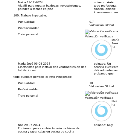
Maica
11-12-2024
opinado:
Ante
Albañil para reparar baldosas, revestimientos,
todo profesional,
paredes o techos en piso
sincero, amable ,
lo recomiendo un
100. Trabajo impecable.
Puntualidad
9,7
Valoración Global
Profesionalidad
Trato personal
Valoración verificada
María
José
ha
María José
06-08-2024
opinado:
Un
Electricistas para instalar dos ventiladores en dos
servicio excelente
habitaciones
delicado además
probando que
todo quedara perfecto el trato inmejorable .
Puntualidad
10
Valoración Global
Profesionalidad
Trato personal
Valoración verificada
Nati
ha
Nati
29-07-2024
opinado:
Muy
Fontanero para cambiar tubería de hierro de
cocina y tapar calas en cocina de cocina