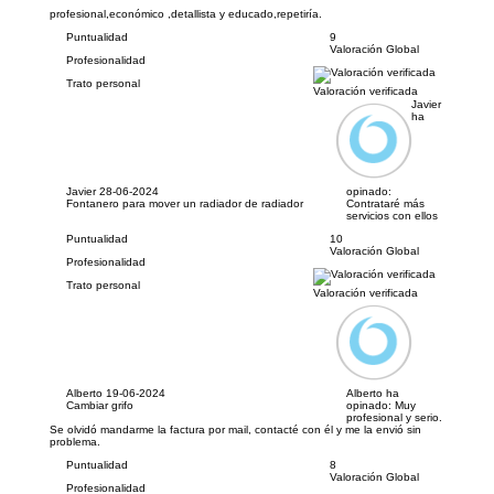
profesional,económico ,detallista y educado,repetiría.
Puntualidad
9
Valoración Global
Profesionalidad
Trato personal
Valoración verificada
Javier
ha
Javier
28-06-2024
opinado:
Fontanero para mover un radiador de radiador
Contrataré más
servicios con ellos
Puntualidad
10
Valoración Global
Profesionalidad
Trato personal
Valoración verificada
Alberto
19-06-2024
Alberto ha
Cambiar grifo
opinado:
Muy
profesional y serio.
Se olvidó mandarme la factura por mail, contacté con él y me la envió sin
problema.
Puntualidad
8
Valoración Global
Profesionalidad