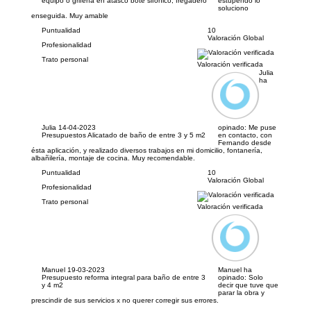
equipo o grifería en atasco bote sifónico, fregadero
estupendo lo
soluciono
enseguida. Muy amable
Puntualidad
10
Valoración Global
Profesionalidad
Trato personal
Valoración verificada
Julia
ha
Julia
14-04-2023
opinado:
Me puse
Presupuestos Alicatado de baño de entre 3 y 5 m2
en contacto, con
Fernando desde
ésta aplicación, y realizado diversos trabajos en mi domicilio, fontanería,
albañilería, montaje de cocina. Muy recomendable.
Puntualidad
10
Valoración Global
Profesionalidad
Trato personal
Valoración verificada
Manuel
19-03-2023
Manuel ha
Presupuesto reforma integral para baño de entre 3
opinado:
Solo
y 4 m2
decir que tuve que
parar la obra y
prescindir de sus servicios x no querer corregir sus errores.