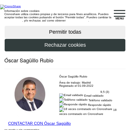
Información sobre cookies
Cronoshare utiliza cookies propias y de terceros para fines analíticos. Puedes
aceptar todas las cookies pulsando el botón “Permitir todas”. Puedes cambiar la
MENU
configuración
, y/o rechazar, así como obtener
más información
.
Óscar Sagüillo Rubio
Óscar Sagüillo Rubio
Área de trabajo: Madrid
Registrado el 01-09-2022
9,5 (3)
Email validado
Teléfono validado
Responde rápido
18
veces contratado en Cronoshare
CONTACTAR CON Óscar Sagüillo
es gratis y sin compromiso