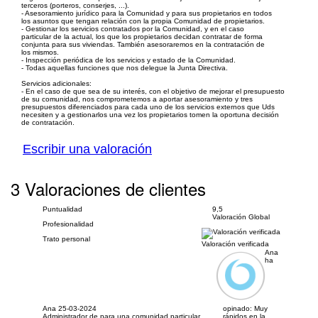
terceros (porteros, conserjes, ...).
- Asesoramiento jurídico para la Comunidad y para sus propietarios en todos
los asuntos que tengan relación con la propia Comunidad de propietarios.
- Gestionar los servicios contratados por la Comunidad, y en el caso
particular de la actual, los que los propietarios decidan contratar de forma
conjunta para sus viviendas. También asesoraremos en la contratación de
los mismos.
- Inspección periódica de los servicios y estado de la Comunidad.
- Todas aquellas funciones que nos delegue la Junta Directiva.
Servicios adicionales:
- En el caso de que sea de su interés, con el objetivo de mejorar el presupuesto
de su comunidad, nos comprometemos a aportar asesoramiento y tres
presupuestos diferenciados para cada uno de los servicios externos que Uds
necesiten y a gestionarlos una vez los propietarios tomen la oportuna decisión
de contratación.
Escribir una valoración
3 Valoraciones de clientes
Puntualidad
9,5
Valoración Global
Profesionalidad
Trato personal
Valoración verificada
Ana
ha
Ana
25-03-2024
opinado:
Muy
Administrador de para una comunidad particular
rápidos en la