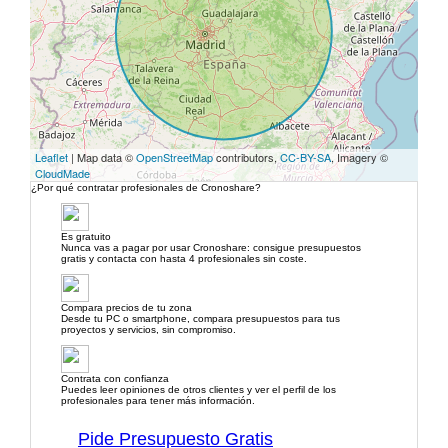
Leaflet
| Map data ©
OpenStreetMap
contributors,
CC-BY-SA
, Imagery ©
CloudMade
¿Por qué contratar profesionales de Cronoshare?
Es gratuito
Nunca vas a pagar por usar Cronoshare: consigue presupuestos
gratis y contacta con hasta 4 profesionales sin coste.
Compara precios de tu zona
Desde tu PC o smartphone, compara presupuestos para tus
proyectos y servicios, sin compromiso.
Contrata con confianza
Puedes leer opiniones de otros clientes y ver el perfil de los
profesionales para tener más información.
Pide Presupuesto Gratis