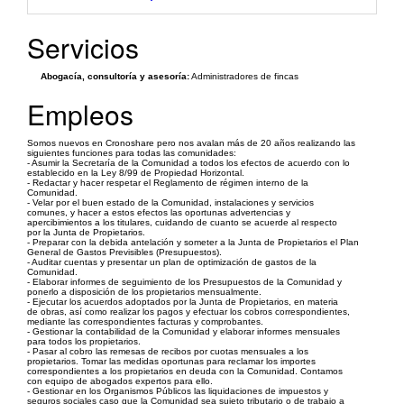
Servicios
Abogacía, consultoría y asesoría:
Administradores de fincas
Empleos
Somos nuevos en Cronoshare pero nos avalan más de 20 años realizando las
siguientes funciones para todas las comunidades:
- Asumir la Secretaría de la Comunidad a todos los efectos de acuerdo con lo
establecido en la Ley 8/99 de Propiedad Horizontal.
- Redactar y hacer respetar el Reglamento de régimen interno de la
Comunidad.
- Velar por el buen estado de la Comunidad, instalaciones y servicios
comunes, y hacer a estos efectos las oportunas advertencias y
apercibimientos a los titulares, cuidando de cuanto se acuerde al respecto
por la Junta de Propietarios.
- Preparar con la debida antelación y someter a la Junta de Propietarios el Plan
General de Gastos Previsibles (Presupuestos).
- Auditar cuentas y presentar un plan de optimización de gastos de la
Comunidad.
- Elaborar informes de seguimiento de los Presupuestos de la Comunidad y
ponerlo a disposición de los propietarios mensualmente.
- Ejecutar los acuerdos adoptados por la Junta de Propietarios, en materia
de obras, así como realizar los pagos y efectuar los cobros correspondientes,
mediante las correspondientes facturas y comprobantes.
- Gestionar la contabilidad de la Comunidad y elaborar informes mensuales
para todos los propietarios.
- Pasar al cobro las remesas de recibos por cuotas mensuales a los
propietarios. Tomar las medidas oportunas para reclamar los importes
correspondientes a los propietarios en deuda con la Comunidad. Contamos
con equipo de abogados expertos para ello.
- Gestionar en los Organismos Públicos las liquidaciones de impuestos y
seguros sociales caso que la Comunidad sea sujeto tributario o de trabajo a