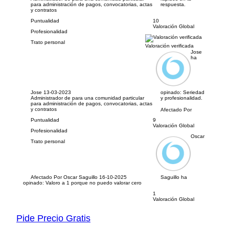
para administración de pagos, convocatorias, actas
respuesta.
y contratos
Puntualidad
10
Valoración Global
Profesionalidad
Trato personal
Valoración verificada
Jose
ha
Jose
13-03-2023
opinado:
Seriedad
Administrador de para una comunidad particular
y profesionalidad.
para administración de pagos, convocatorias, actas
y contratos
Afectado Por
Puntualidad
9
Valoración Global
Profesionalidad
Oscar
Trato personal
Afectado Por Oscar Saguillo
16-10-2025
Saguillo ha
opinado:
Valoro a 1 porque no puedo valorar cero
1
Valoración Global
Pide Precio Gratis