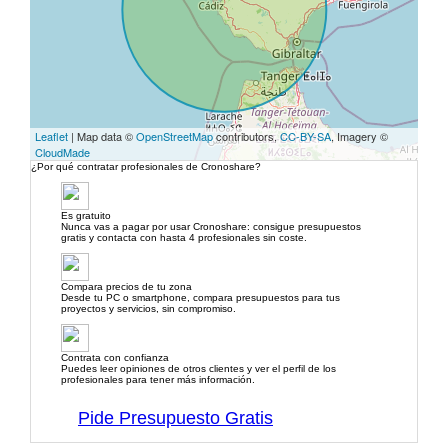
Leaflet
| Map data ©
OpenStreetMap
contributors,
CC-BY-SA
, Imagery ©
CloudMade
¿Por qué contratar profesionales de Cronoshare?
Es gratuito
Nunca vas a pagar por usar Cronoshare: consigue presupuestos
gratis y contacta con hasta 4 profesionales sin coste.
Compara precios de tu zona
Desde tu PC o smartphone, compara presupuestos para tus
proyectos y servicios, sin compromiso.
Contrata con confianza
Puedes leer opiniones de otros clientes y ver el perfil de los
profesionales para tener más información.
Pide Presupuesto Gratis