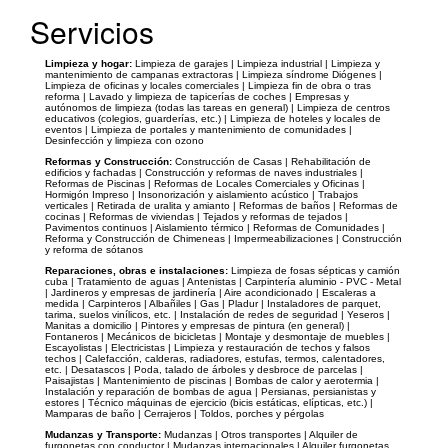
Servicios
Limpieza y hogar:
Limpieza de garajes | Limpieza industrial | Limpieza y
mantenimiento de campanas extractoras | Limpieza síndrome Diógenes |
Limpieza de oficinas y locales comerciales | Limpieza fin de obra o tras
reforma | Lavado y limpieza de tapicerías de coches | Empresas y
autónomos de limpieza (todas las tareas en general) | Limpieza de centros
educativos (colegios, guarderías, etc.) | Limpieza de hoteles y locales de
eventos | Limpieza de portales y mantenimiento de comunidades |
Desinfección y limpieza con ozono
Reformas y Construcción:
Construcción de Casas | Rehabilitación de
edificios y fachadas | Construcción y reformas de naves industriales |
Reformas de Piscinas | Reformas de Locales Comerciales y Oficinas |
Hormigón Impreso | Insonorización y aislamiento acústico | Trabajos
verticales | Retirada de uralita y amianto | Reformas de baños | Reformas de
cocinas | Reformas de viviendas | Tejados y reformas de tejados |
Pavimentos continuos | Aislamiento térmico | Reformas de Comunidades |
Reforma y Construcción de Chimeneas | Impermeabilizaciones | Construcción
y reforma de sótanos
Reparaciones, obras e instalaciones:
Limpieza de fosas sépticas y camión
cuba | Tratamiento de aguas | Antenistas | Carpintería aluminio - PVC - Metal
| Jardineros y empresas de jardinería | Aire acondicionado | Escaleras a
medida | Carpinteros | Albañiles | Gas | Pladur | Instaladores de parquet,
tarima, suelos vinílicos, etc. | Instalación de redes de seguridad | Yeseros |
Manitas a domicilio | Pintores y empresas de pintura (en general) |
Fontaneros | Mecánicos de bicicletas | Montaje y desmontaje de muebles |
Escayolistas | Electricistas | Limpieza y restauración de techos y falsos
techos | Calefacción, calderas, radiadores, estufas, termos, calentadores,
etc. | Desatascos | Poda, talado de árboles y desbroce de parcelas |
Paisajistas | Mantenimiento de piscinas | Bombas de calor y aerotermia |
Instalación y reparación de bombas de agua | Persianas, persianistas y
estores | Técnico máquinas de ejercicio (bicis estáticas, elípticas, etc.) |
Mamparas de baño | Cerrajeros | Toldos, porches y pérgolas
Mudanzas y Transporte:
Mudanzas | Otros transportes | Alquiler de
furgonetas con conductor | Mudanzas internacionales | Alquiler furgonetas