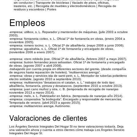
sin conductor | Transporte de bicicletas | Vaciado de pisos, oficinas,
trasteros, etc. | Recogida de muebles y electrodomésticos | Recogida de
residuos y escombros | Portes
Empleos
-empresa: utilbox, s. L. Reparador y mantenedor de máquinas. (julio 2003 a octubre
2003).
-empresa: fontaneria corleo, s. L. Oficial 1ª de fontanería en obras. (enero 2004 a
noviembre 2005).
-empresa: romero tocino, s. L. Oficial 2ª de albañilería. (mayo 2006 a junio 2006).
-empresa: aguabahia, s. L. Oficial 1ª de fontanería y encargado de obras.
(noviembre 2006 a enero 2007).
-empresa: otero robledo jose. Oficial 2ª de albañilería. (febrero 2007 a mayo 2007).
-empresa: butron fernandez jesus sebastian. Oficial 1ª de fontanería y encargado
de obras. (agosto 2007 a abril 2008).
-trabajando por cuenta propia en diferentes sectores del gremio. (desde compañía
de seguros hasta reparación de hoteles). “multiservicios arenga”.
-empresa: obras y servicios isla de santi petri, s. L. Montador de tuberías polietileno
electro soldable. (agosto 2010 a septiembre 2010).
-empresa: multiservicios “desatascos el catalan, s. L.” trabajos de todo tipo:
albañilería, fontanería, pintura y desatascos. (septiembre 2010 a octubre 2013).
-empresa: juan cano muñoz y otra, c. B. (temporada de recogida de naranjas
noviembre 2013 a marzo 2014).
-empresa: melo, s. L. Paletizador en fabrica. (temporada de naranjas año 2014).
-empresa: cooperativa “la bodeguita”. Encargado y responsable de mercancías.
Temporada de verano. (abril 2015 a agosto 2015).
-empresa: multiservicios arenga. Autónomo.
Valoraciones de clientes
Los Ángeles Servicio Integrales Del Hogar Sl no tiene valoraciones todavía. Deja
una valoración ahora y cuenta a otros clientes cómo trabaja Los Ángeles Servicio
Integrales Del Hogar Sl.