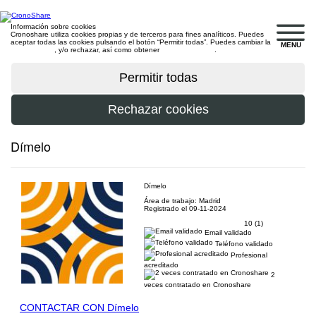
Información sobre cookies
Cronoshare utiliza cookies propias y de terceros para fines analíticos. Puedes
aceptar todas las cookies pulsando el botón “Permitir todas”. Puedes cambiar la
MENU
configuración
, y/o rechazar, así como obtener
más información
.
Dímelo
Dímelo
Área de trabajo: Madrid
Registrado el 09-11-2024
10 (1)
Email validado
Teléfono validado
Profesional
acreditado
2
veces contratado en Cronoshare
CONTACTAR CON Dímelo