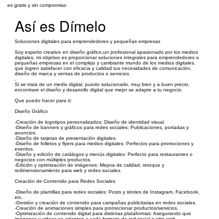
es gratis y sin compromiso
Así es Dímelo
Soluciones digitales para emprendedores y pequeñas empresas
Soy experto creativo en diseño gráfico,un profesional apasionado por los medios
digitales, mi objetivo es proporcionar soluciones integrales para emprendedores o
pequeñas empresas en el complejo y cambiante mundo de los medios digitales,
que logren satisfacer con eficacia y calidad tus necesidades de comunicación,
diseño de marca y ventas de productos o servicios.
.
Si se trata de un medio digital, puedo solucionarlo, muy bien y a buen precio,
encontrare el diseño y desarrollo digital que mejor se adapte a tu negocio.
Que puedo hacer para ti:
Diseño Gráfico
-Creación de logotipos personalizados: Diseño de identidad visual.
-Diseño de banners y gráficos para redes sociales: Publicaciones, portadas y
anuncios.
-Diseño de tarjetas de presentación digitales.
-Diseño de folletos y flyers para medios digitales: Perfectos para promociones y
eventos.
-Diseño y edición de catálogos y menús digitales: Perfecto para restaurantes o
negocios con múltiples productos.
-Edición y optimización de imágenes: Mejora de calidad, retoque y
redimensionamiento para web y redes sociales.
Creación de Contenido para Redes Sociales
-Diseño de plantillas para redes sociales: Posts y stories de Instagram, Facebook,
etc.
-Gestión y creación de contenido para campañas publicitarias en redes sociales.
-Creación de animaciones simples para promocionar productos/servicios.
-Optimización de contenido digital para distintas plataformas: Asegurando que
imágenes y videos se adapten a cada formato de red social o sitio web.