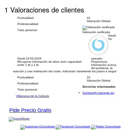
1 Valoraciones de clientes
Puntualidad
10
Valoración Global
Profesionalidad
Trato personal
Valoración verificada
David
ha
David
10-03-2025
opinado:
Recuperar información de disco duro capacidad
Proporciono
entre 1 tb y 2 tb
información acerca
del problema, la
solución y una estimación del coste, indicando claramente los pasos a seguir
Puntualidad
10
Valoración Global
Profesionalidad
Servicios relacionados
Trato personal
Community manager en
Villanueva de la Cañada
Pide Precio Gratis