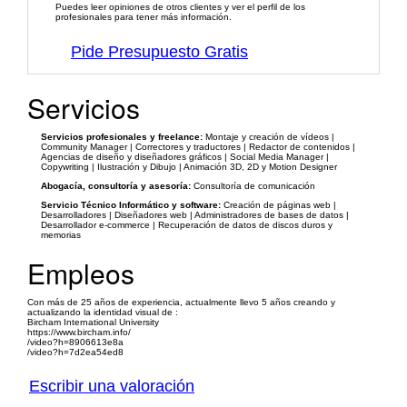
Puedes leer opiniones de otros clientes y ver el perfil de los
profesionales para tener más información.
Pide Presupuesto Gratis
Servicios
Servicios profesionales y freelance:
Montaje y creación de vídeos |
Community Manager | Correctores y traductores | Redactor de contenidos |
Agencias de diseño y diseñadores gráficos | Social Media Manager |
Copywriting | Ilustración y Dibujo | Animación 3D, 2D y Motion Designer
Abogacía, consultoría y asesoría:
Consultoría de comunicación
Servicio Técnico Informático y software:
Creación de páginas web |
Desarrolladores | Diseñadores web | Administradores de bases de datos |
Desarrollador e-commerce | Recuperación de datos de discos duros y
memorias
Empleos
Con más de 25 años de experiencia, actualmente llevo 5 años creando y
actualizando la identidad visual de :
Bircham International University
https://www.bircham.info/
/video?h=8906613e8a
/video?h=7d2ea54ed8
Escribir una valoración