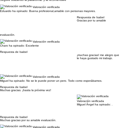
Valoración verificada
Eduardo ha opinado:
Buena profesional,amable con personas mayores.
Respuesta de Isabel
Gracias por tu amable
evaluación.
Valoración verificada
Charo ha opinado:
Excelente
Respuesta de Isabel
¡muchas gracias! me alegro que
le haya gustado mi trabajo.
Valoración verificada
Miguel ha opinado:
No se le puede poner un pero. Todo como esperábamos.
Respuesta de Isabel
Muchas gracias. ¡hasta la próxima vez!
Valoración verificada
Miguel Ángel ha opinado:
.
Respuesta de Isabel
Muchas gracias por su amable evaluación.
Valoración verificada