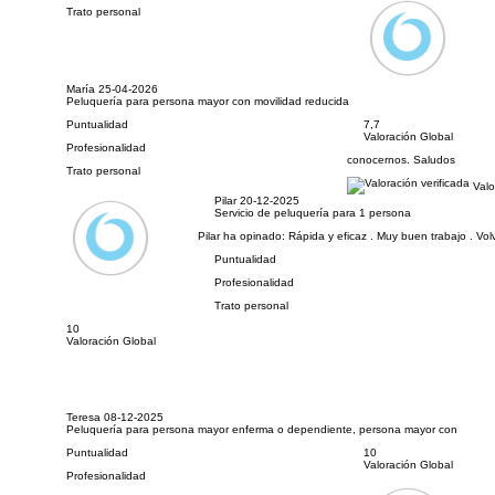
Trato personal
María
25-04-2026
Peluquería para persona mayor con movilidad reducida
Puntualidad
7,7
Valoración Global
Profesionalidad
conocernos. Saludos
Trato personal
Valo
Pilar
20-12-2025
Servicio de peluquería para 1 persona
Pilar ha opinado:
Rápida y eficaz . Muy buen trabajo . Vol
Puntualidad
Profesionalidad
Trato personal
10
Valoración Global
Teresa
08-12-2025
Peluquería para persona mayor enferma o dependiente, persona mayor con
Puntualidad
10
Valoración Global
Profesionalidad