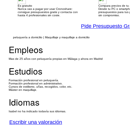
Es gratuito
Compara precios de tu
Nunca vas a pagar por usar Cronoshare:
Desde tu PC o smartp
consigue presupuestos gratis y contacta con
presupuestos para tus p
hasta 4 profesionales sin coste.
sin compromiso.
Pide Presupuesto Gr
peluquería a domicilio | Maquillaje y maquillaje a domicilio
Empleos
Mas de 25 años con peluquería propias en Málaga y ahora en Madrid
Estudios
Formación profesional en peluquería.
Formación profesional en administrativo.
Cursos de estilismo, uñas, recogidos, color, etc.
Máster en maquillaje.
Idiomas
Isabel no ha indicado todavía sus idiomas.
Escribir una valoración