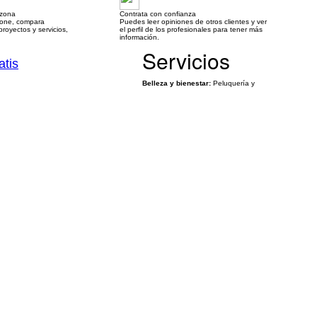
 zona
Contrata con confianza
hone, compara
Puedes leer opiniones de otros clientes y ver
royectos y servicios,
el perfil de los profesionales para tener más
información.
Servicios
atis
Belleza y bienestar:
Peluquería y