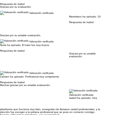
Respuesta de Isabel
Gracias por su evaluación.
Valoración verificada
Maximiano ha opinado:
10
Respuesta de Isabel
Gracias por su amable evaluación.
Valoración verificada
Nuria ha opinado:
El trato fue muy bueno
Respuesta de Isabel
Gracias por su amable
evaluación.
Valoración verificada
Carmen ha opinado:
Profesional muy competente.
Respuesta de Isabel
Muchas gracias por su amable evaluación.
Valoración verificada
Isabel ha opinado:
Una
plataforma que funciona muy bien, enseguida me llamaron variad profesionales, y la
elección fue escoger a la primera profesional que se puso en contacto conmigo.
Seguire utilizando la plataforma. y la recomendaré