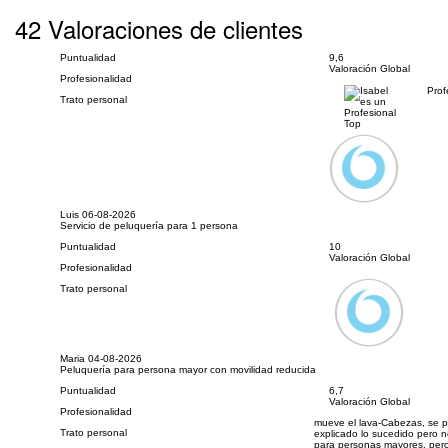
42 Valoraciones de clientes
Puntualidad
9,6
Valoración Global
Profesionalidad
Prof
Trato personal
Luis
06-08-2026
Servicio de peluquería para 1 persona
Puntualidad
10
Valoración Global
Profesionalidad
Trato personal
Maria
04-08-2026
Peluquería para persona mayor con movilidad reducida
Puntualidad
6,7
Valoración Global
Profesionalidad
mueve el lava-Cabezas, se p
Trato personal
explicado lo sucedido pero n
para personas mayores, pero