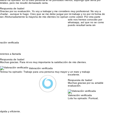
María ha opinado:
En el trato personal le he puntuado menos, supongo que sería por
timidez, pero me resultó demasiado seria.
Respuesta de Isabel
Gracias por su evaluación. Yo voy a trabajar y me considero muy profesional. No voy a
charlar , aunque lo hago. Creo que se me debe juzgar por mi trabajo y no por mi forma de
ser. Afortunadamente la mayoría de mis clientes no opinan como usted. Por otra parte
solo nos hemos conocido por
whatsapp, así que no se como
puedo resultarl seria sin
ración verificada
veremos a llamarla
Respuesta de Isabel
Muchas gracias. Para mi es muy importante la satisfacción de mis clientes.
Valoración verificada
Teresa ha opinado:
Trabajo para una persona muy mayor y un trato y trabajo
excelente.
Respuesta de Isabel
Muchas gracias por su amable
evaluación.
Valoración verificada
Lola ha opinado:
Puntual,
rápida y eficiente.