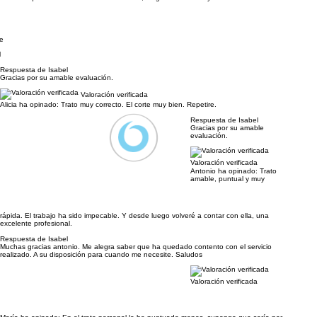
te
l
Respuesta de Isabel
Gracias por su amable evaluación.
Valoración verificada
Alicia ha opinado:
Trato muy correcto. El corte muy bien. Repetire.
Respuesta de Isabel
Gracias por su amable
evaluación.
Valoración verificada
Antonio ha opinado:
Trato
amable, puntual y muy
rápida. El trabajo ha sido impecable. Y desde luego volveré a contar con ella, una
excelente profesional.
Respuesta de Isabel
Muchas gracias antonio. Me alegra saber que ha quedado contento con el servicio
realizado. A su disposición para cuando me necesite. Saludos
Valoración verificada