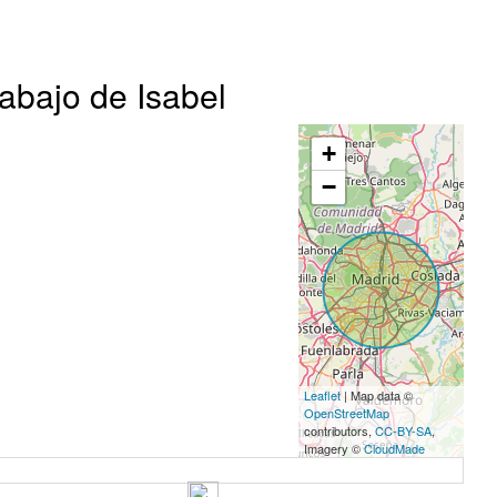
rabajo de Isabel
+
−
Leaflet
| Map data ©
OpenStreetMap
contributors,
CC-BY-SA
,
Imagery ©
CloudMade