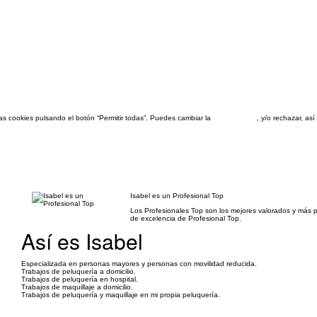
las cookies pulsando el botón “Permitir todas”. Puedes cambiar la
configuración
, y/o rechazar, a
Isabel es un Profesional Top
Los Profesionales Top son los mejores valorados y más 
de excelencia de Profesional Top.
Así es Isabel
Especializada en personas mayores y personas con movilidad reducida.
Trabajos de peluquería a domicilio.
Trabajos de peluquería en hospital.
Trabajos de maquillaje a domicilio.
Trabajos de peluquería y maquillaje en mi propia peluquería.