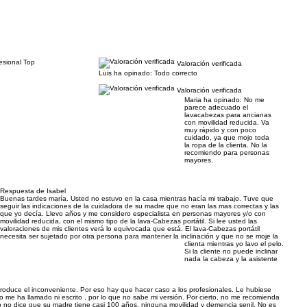
esional Top
Valoración verificada
Luis ha opinado:
Todo correcto
Valoración verificada
Maria ha opinado:
No me
parece adecuado el
lavacabezas para ancianas
con movilidad reducida. Va
muy rápido y con poco
cuidado, ya que mojo toda
la ropa de la clienta. No la
recomiendo para personas
mayores.
Respuesta de Isabel
Buenas tardes maría. Usted no estuvo en la casa mientras hacía mi trabajo. Tuve que
seguir las indicaciones de la cuidadora de su madre que no eran las mas correctas y las
que yo decía. Llevo años y me considero especialista en personas mayores y/o con
movilidad reducida, con el mismo tipo de la lava-Cabezas portátil. Si lee usted las
valoraciones de mis clientes verá lo equivocada que está. El lava-Cabezas portátil
necesita ser sujetado por otra persona para mantener la inclinación y que no se moje la
clienta mientras yo lavo el pelo.
Si la cliente no puede inclinar
nada la cabeza y la asistente
roduce el inconveniente. Por eso hay que hacer caso a los profesionales. Le hubiese
o me ha llamado ni escrito , por lo que no sabe mi versión. Por cierto, no me recomienda
 no dice que su madre tiene casi 100 años, ninguna movilidad y demencia senil. No es