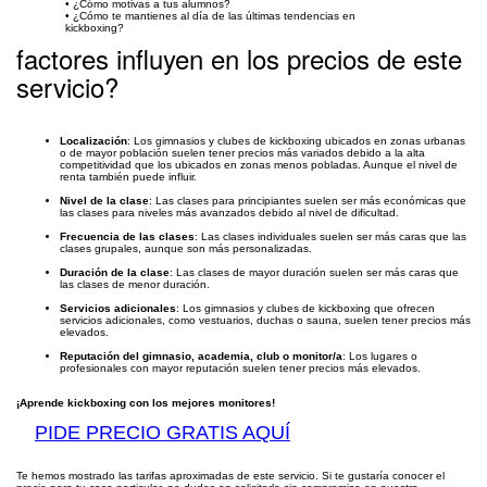
• ¿Cómo motivas a tus alumnos?
• ¿Cómo te mantienes al día de las últimas tendencias en
kickboxing?
factores influyen en los precios de este
servicio?
Localización
: Los gimnasios y clubes de kickboxing ubicados en zonas urbanas
o de mayor población suelen tener precios más variados debido a la alta
competitividad que los ubicados en zonas menos pobladas. Aunque el nivel de
renta también puede influir.
Nivel de la clase
: Las clases para principiantes suelen ser más económicas que
las clases para niveles más avanzados debido al nivel de dificultad.
Frecuencia de las clases
: Las clases individuales suelen ser más caras que las
clases grupales, aunque son más personalizadas.
Duración de la clase
: Las clases de mayor duración suelen ser más caras que
las clases de menor duración.
Servicios adicionales
: Los gimnasios y clubes de kickboxing que ofrecen
servicios adicionales, como vestuarios, duchas o sauna, suelen tener precios más
elevados.
Reputación del gimnasio, academia, club o monitor/a
: Los lugares o
profesionales con mayor reputación suelen tener precios más elevados.
¡Aprende kickboxing con los mejores monitores!
PIDE PRECIO GRATIS AQUÍ
Te hemos mostrado las tarifas aproximadas de este servicio. Si te gustaría conocer el