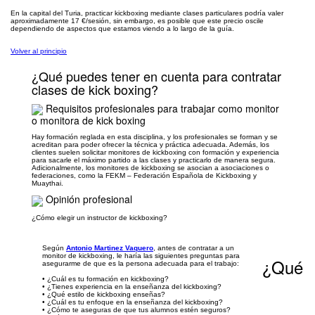
En la capital del Turia, practicar kickboxing mediante clases particulares podría valer
aproximadamente 17 €/sesión, sin embargo, es posible que este precio oscile
dependiendo de aspectos que estamos viendo a lo largo de la guía.
Volver al principio
¿Qué puedes tener en cuenta para contratar
clases de kick boxing?
Requisitos profesionales para trabajar como monitor
o monitora de kick boxing
Hay formación reglada en esta disciplina, y los profesionales se forman y se
acreditan para poder ofrecer la técnica y práctica adecuada. Además, los
clientes suelen solicitar monitores de kickboxing con formación y experiencia
para sacarle el máximo partido a las clases y practicarlo de manera segura.
Adicionalmente, los monitores de kickboxing se asocian a asociaciones o
federaciones, como la FEKM – Federación Española de Kickboxing y
Muaythai.
Opinión profesional
¿Cómo elegir un instructor de kickboxing?
Según
Antonio Martinez Vaquero
, antes de contratar a un
monitor de kickboxing, le haría las siguientes preguntas para
¿Qué
asegurarme de que es la persona adecuada para el trabajo:
• ¿Cuál es tu formación en kickboxing?
• ¿Tienes experiencia en la enseñanza del kickboxing?
• ¿Qué estilo de kickboxing enseñas?
• ¿Cuál es tu enfoque en la enseñanza del kickboxing?
• ¿Cómo te aseguras de que tus alumnos estén seguros?