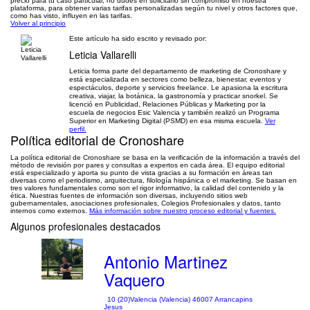
precio para tu caso particular, no dudes en solicitarlo sin compromiso en nuestra
plataforma, para obtener varias tarifas personalizadas según tu nivel y otros factores que,
como has visto, influyen en las tarifas.
Volver al principio
Este artículo ha sido escrito y revisado por:
Leticia Vallarelli
Leticia forma parte del departamento de marketing de Cronoshare y
está especializada en sectores como belleza, bienestar, eventos y
espectáculos, deporte y servicios freelance. Le apasiona la escritura
creativa, viajar, la botánica, la gastronomía y practicar snorkel. Se
licenció en Publicidad, Relaciones Públicas y Marketing por la
escuela de negocios Esic Valencia y también realizó un Programa
Superior en Marketing Digital (PSMD) en esa misma escuela.
Ver
perfil.
Política editorial de Cronoshare
La política editorial de Cronoshare se basa en la verificación de la información a través del
método de revisión por pares y consultas a expertos en cada área. El equipo editorial
está especializado y aporta su punto de vista gracias a su formación en áreas tan
diversas como el periodismo, arquitectura, filología hispánica o el marketing. Se basan en
tres valores fundamentales como son el rigor informativo, la calidad del contenido y la
ética. Nuestras fuentes de información son diversas, incluyendo sitios web
gubernamentales, asociaciones profesionales, Colegios Profesionales y datos, tanto
internos como externos.
Más información sobre nuestro proceso editorial y fuentes.
Algunos profesionales destacados
Antonio Martinez
Vaquero
10 (20)
Valencia (Valencia) 46007 Arrancapins
Jesus