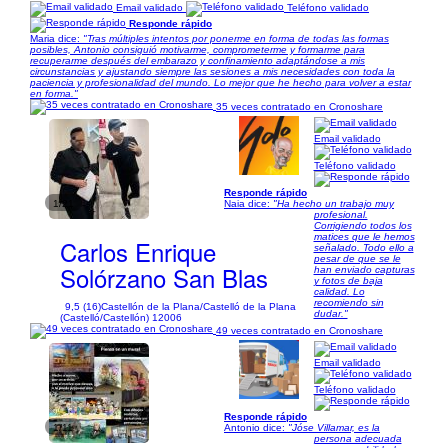
Email validado
Teléfono validado
Responde rápido
Maria dice:
"Tras múltiples intentos por ponerme en forma de todas las formas
posibles, Antonio consiguió motivarme, comprometerme y formarme para
recuperarme después del embarazo y confinamiento adaptándose a mis
circunstancias y ajustando siempre las sesiones a mis necesidades con toda la
paciencia y profesionalidad del mundo. Lo mejor que he hecho para volver a estar
en forma."
35 veces contratado en Cronoshare
Email validado
Teléfono validado
Responde rápido
1/21
Naia dice:
"Ha hecho un trabajo muy
profesional.
Corrigiendo todos los
matices que le hemos
Carlos Enrique
señalado. Todo ello a
pesar de que se le
Solórzano San Blas
han enviado capturas
y fotos de baja
calidad. Lo
recomiendo sin
9,5 (16)
Castellón de la Plana/Castelló de la Plana
dudar."
(Castelló/Castellón) 12006
49 veces contratado en Cronoshare
Email validado
Teléfono validado
Responde rápido
1/11
Antonio dice:
"Jóse Villamar, es la
persona adecuada