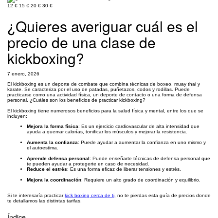
12 €
15 €
20 €
30 €
¿Quieres averiguar cuál es el
precio de una clase de
kickboxing?
7 enero, 2026
El kickboxing es un deporte de combate que combina técnicas de boxeo, muay thai y
karate. Se caracteriza por el uso de patadas, puñetazos, codos y rodillas. Puede
practicarse como una actividad física, un deporte de contacto o una forma de defensa
personal. ¿Cuáles son los beneficios de practicar kickboxing?
El kickboxing tiene numerosos beneficios para la salud física y mental, entre los que se
incluyen:
Mejora la forma física
: Es un ejercicio cardiovascular de alta intensidad que
ayuda a quemar calorías, tonificar los músculos y mejorar la resistencia.
Aumenta la confianza
: Puede ayudar a aumentar la confianza en uno mismo y
el autoestima.
Aprende defensa personal
: Puede enseñarte técnicas de defensa personal que
te pueden ayudar a protegerte en caso de necesidad.
Reduce el estrés
: Es una forma eficaz de liberar tensiones y estrés.
Mejora la coordinación
: Requiere un alto grado de coordinación y equilibrio.
Si te interesaría practicar
kick boxing cerca de ti
, no te pierdas esta guía de precios donde
te detallamos las distintas tarifas.
Índice