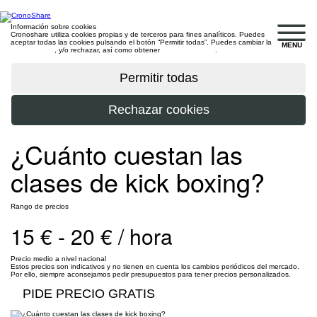
Información sobre cookies
Cronoshare utiliza cookies propias y de terceros para fines analíticos. Puedes
aceptar todas las cookies pulsando el botón “Permitir todas”. Puedes cambiar la
MENU
configuración
, y/o rechazar, así como obtener
más información
.
¿Cuánto cuestan las
clases de kick boxing?
Rango de precios
15 € - 20 € / hora
Precio medio a nivel nacional
Estos precios son indicativos y no tienen en cuenta los cambios periódicos del mercado.
Por ello, siempre aconsejamos pedir presupuestos para tener precios personalizados.
PIDE PRECIO GRATIS