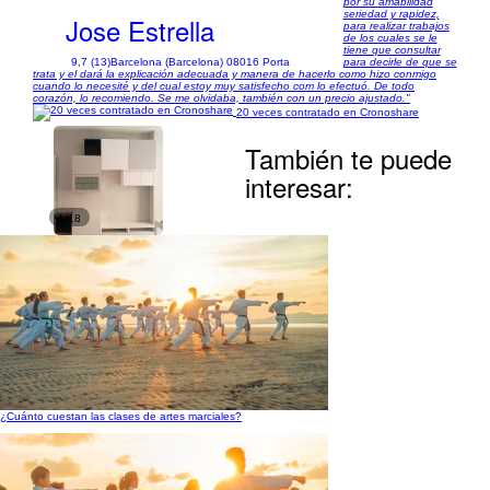
por su amabilidad
seriedad y rapidez,
Jose Estrella
para realizar trabajos
de los cuales se le
tiene que consultar
9,7 (13)
Barcelona (Barcelona) 08016 Porta
para decirle de que se
trata y el dará la explicación adecuada y manera de hacerlo como hizo conmigo
cuando lo necesité y del cual estoy muy satisfecho com lo efectuó. De todo
corazón, lo recomiendo. Se me olvidaba, también con un precio ajustado."
20 veces contratado en Cronoshare
También te puede
interesar:
1/18
¿Cuánto cuestan las clases de artes marciales?