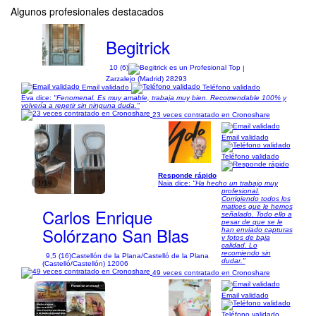
Algunos profesionales destacados
Begitrick
10 (6)
|
Zarzalejo (Madrid) 28293
Email validado
Teléfono validado
Eva dice:
"Fenomenal. Es muy amable, trabaja muy bien. Recomendable 100% y
volvería a repetir sin ninguna duda."
23 veces contratado en Cronoshare
Email validado
Teléfono validado
Responde rápido
1/19
Naia dice:
"Ha hecho un trabajo muy
profesional.
Corrigiendo todos los
matices que le hemos
Carlos Enrique
señalado. Todo ello a
pesar de que se le
Solórzano San Blas
han enviado capturas
y fotos de baja
calidad. Lo
recomiendo sin
9,5 (16)
Castellón de la Plana/Castelló de la Plana
dudar."
(Castelló/Castellón) 12006
49 veces contratado en Cronoshare
Email validado
Teléfono validado