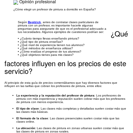
Opinión profesional
¿Cómo elegir un profesor de pintura a domicilio en España?
Según
Begitrick
, antes de contratar clases particulares de
pintura con un profesor, es importante hacerle algunas
preguntas para asegurarte de que es el profesional adecuado a
¿Qué
tus necesidades. Algunos ejemplos de cuestiones podrían ser:
• ¿Cuánto tiempo llevas enseñando pintura?
• ¿Qué tipo de pintura enseñas?
• ¿Qué nivel de experiencia tienen tus alumnos?
• ¿Qué métodos de enseñanza utilizas?
• ¿Cómo evalúas el progreso de tus alumnos?
• ¿Qué objetivos tienes para mis clases?
factores influyen en los precios de este
servicio?
Al principio de esta guía de precios comentábamos que hay diversos factores que
influyen en las tarifas que cobran los profesores de pintura, entre ellos:
La experiencia y la reputación del profesor de pintura
: Los profesores de
pintura con más experiencia y reputación suelen cobrar más que los profesores
de pintura con menos experiencia.
El tipo de clase
: Las clases más completas y detalladas suelen costar más que
las clases más básicas.
El formato de la clase
: Las clases presenciales suelen costar más que las
clases online.
La ubicación
: Las clases de pintura en zonas urbanas suelen costar más que
las clases de pintura en zonas rurales.