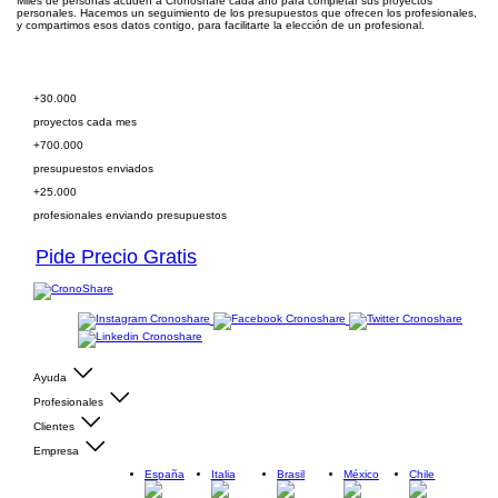
Miles de personas acuden a Cronoshare cada año para completar sus proyectos
personales. Hacemos un seguimiento de los presupuestos que ofrecen los profesionales,
y compartimos esos datos contigo, para facilitarte la elección de un profesional.
Pide presupuesto gratis
+30.000
proyectos cada mes
+700.000
presupuestos enviados
+25.000
profesionales enviando presupuestos
Pide Precio Gratis
Ayuda
Profesionales
Clientes
Empresa
España
Italia
Brasil
México
Chile