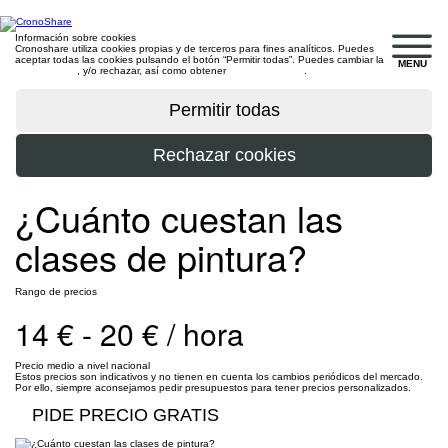
Información sobre cookies
Cronoshare utiliza cookies propias y de terceros para fines analíticos. Puedes
aceptar todas las cookies pulsando el botón “Permitir todas”. Puedes cambiar la
MENU
configuración
, y/o rechazar, así como obtener
más información
.
¿Cuánto cuestan las
clases de pintura?
Rango de precios
14 € - 20 € / hora
Precio medio a nivel nacional
Estos precios son indicativos y no tienen en cuenta los cambios periódicos del mercado.
Por ello, siempre aconsejamos pedir presupuestos para tener precios personalizados.
PIDE PRECIO GRATIS