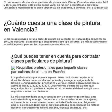
El precio medio de una clase particular de pintura en la Ciudad Condal se sitúa entre 14 €
y 16 €, sin embargo, este precio podría variar en función del profesor o profesora,
ubicación o modalidad de la clase (presencial en academia, a domicilio, etc. o a distancia).
¿Cuánto cuesta una clase de pintura
en Valencia?
El precio aproximado de una clase de pintura en la capital del Turia podría comenzar en
10 €, no obstante, es posible que encontremos otro tipo de cifras. Lo más recomendable
es solicitar precio para recibir propuestas personalizadas.
¿Qué puedes tener en cuenta para contratar
clases particulares de pintura?
Requisitos profesionales para impartir clases
particulares de pintura en España
Los profesionales que vayan a impartir clases particulares de pintura a
domicilio, deben darse de alta en Hacienda y escoger el epígrafe de la
División 8, Agrupación 82: Enseñanza y ver qué código encaja mejor con su
actividad del 821, 822, 823, 824. Dependiendo del tipo de alumno que
tenga el profesor o profesora de pintura, el profesional deberá cumplir unos
requisitos u otros con Hacienda.
Lo más recomendable es que consulte con un asesor o gestor fiscal ante
cualquier duda que tenga. Con respecto a las acreditaciones para ejercer,
actualmente no es necesario contar con titulación de manera obligatoria,
pero sí es recomendable que el profesional tenga conocimientos en materia
docente, concretamente historia del arte, técnicas en pintura, etc.