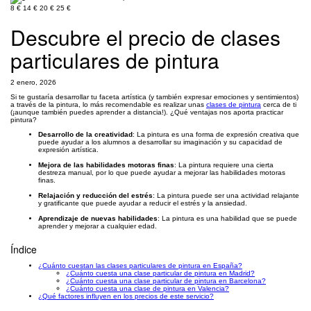
8 €
14 €
20 €
25 €
Descubre el precio de clases
particulares de pintura
2 enero, 2026
Si te gustaría desarrollar tu faceta artística (y también expresar emociones y sentimientos)
a través de la pintura, lo más recomendable es realizar unas
clases de pintura
cerca de ti
(¡aunque también puedes aprender a distancia!). ¿Qué ventajas nos aporta practicar
pintura?
Desarrollo de la creatividad
: La pintura es una forma de expresión creativa que
puede ayudar a los alumnos a desarrollar su imaginación y su capacidad de
expresión artística.
Mejora de las habilidades motoras finas
: La pintura requiere una cierta
destreza manual, por lo que puede ayudar a mejorar las habilidades motoras
finas.
Relajación y reducción del estrés
: La pintura puede ser una actividad relajante
y gratificante que puede ayudar a reducir el estrés y la ansiedad.
Aprendizaje de nuevas habilidades
: La pintura es una habilidad que se puede
aprender y mejorar a cualquier edad.
Índice
¿Cuánto cuestan las clases particulares de pintura en España?
¿Cuánto cuesta una clase particular de pintura en Madrid?
¿Cuánto cuesta una clase particular de pintura en Barcelona?
¿Cuánto cuesta una clase de pintura en Valencia?
¿Qué factores influyen en los precios de este servicio?