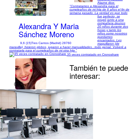
Alazne dice:
"Contratamos a Alexandra para el
cumpleaños de mi hija de 6 años el fin de
1/11
semana pasado. La verdad es que todo
fue perfecto, se
ocupó junto a una
Alexandra Y Maria
compañera deunos
20 niños durante dos
horas y tanto los
Sánchez Moreno
niños como nosotros
quedamos
encantados. Les
9,6 (15)
Tres Cantos (Madrid) 28760
maquillaron (de
maravilla), hicieron globos, jugaron a hacer manualidades...todo genial. Volveré a
contratarla para el cumpleaños de mi otra hija "
35 veces contratado en Cronoshare
También te puede
interesar:
1/6