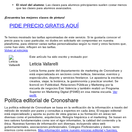
El nivel del alumno
: Las clases para alumnos principiantes suelen costar menos
que las clases para alumnos avanzados.
¡Encuentra las mejores clases de pintura!
PIDE PRECIO GRATIS AQUÍ
Te hemos mostrado las tarifas aproximadas de este servicio. Si te gustaría conocer el
precio para tu caso particular, no dudes en solicitarlo sin compromiso en nuestra
plataforma, para obtener varias tarifas personalizadas según tu nivel y otros factores que,
como has visto, influyen en las tarifas.
Volver al principio
Este artículo ha sido escrito y revisado por:
Leticia Vallarelli
Leticia forma parte del departamento de marketing de Cronoshare y
está especializada en sectores como belleza, bienestar, eventos y
espectáculos, deporte y servicios freelance. Le apasiona la escritura
creativa, viajar, la botánica, la gastronomía y practicar snorkel. Se
licenció en Publicidad, Relaciones Públicas y Marketing por la
escuela de negocios Esic Valencia y también realizó un Programa
Superior en Marketing Digital (PSMD) en esa misma escuela.
Ver
perfil.
Política editorial de Cronoshare
La política editorial de Cronoshare se basa en la verificación de la información a través del
método de revisión por pares y consultas a expertos en cada área. El equipo editorial
está especializado y aporta su punto de vista gracias a su formación en áreas tan
diversas como el periodismo, arquitectura, filología hispánica o el marketing. Se basan en
tres valores fundamentales como son el rigor informativo, la calidad del contenido y la
ética. Nuestras fuentes de información son diversas, incluyendo sitios web
gubernamentales, asociaciones profesionales, Colegios Profesionales y datos, tanto
internos como externos.
Más información sobre nuestro proceso editorial y fuentes.