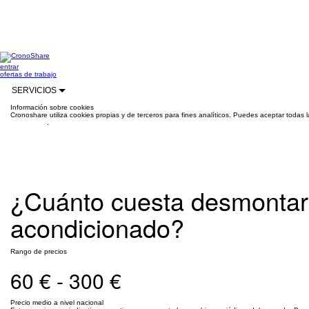
entrar
ofertas de trabajo
SERVICIOS
Información sobre cookies
Cronoshare utiliza cookies propias y de terceros para fines analíticos. Puedes aceptar todas 
información
.
¿Cuánto cuesta desmontar 
acondicionado?
Rango de precios
60 € - 300 €
Precio medio a nivel nacional