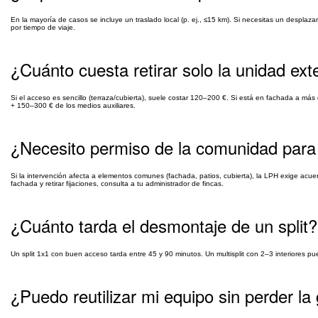
En la mayoría de casos se incluye un traslado local (p. ej., ≤15 km). Si necesitas un despla
por tiempo de viaje.
¿Cuánto cuesta retirar solo la unidad ext
Si el acceso es sencillo (terraza/cubierta), suele costar 120–200 €. Si está en fachada a m
+ 150–300 € de los medios auxiliares.
¿Necesito permiso de la comunidad para 
Si la intervención afecta a elementos comunes (fachada, patios, cubierta), la LPH exige acu
fachada y retirar fijaciones, consulta a tu administrador de fincas.
¿Cuánto tarda el desmontaje de un split?
Un split 1x1 con buen acceso tarda entre 45 y 90 minutos. Un multisplit con 2–3 interiores p
¿Puedo reutilizar mi equipo sin perder la