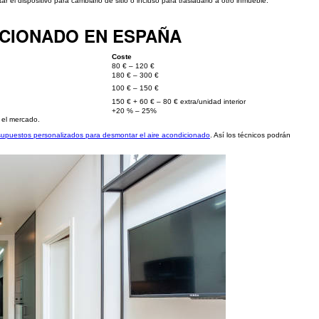
 el dispositivo para cambiarlo de sitio o incluso para trasladarlo a otro inmueble.
ICIONADO EN ESPAÑA
Coste
80 € – 120 €
180 € – 300 €
100 € – 150 €
150 € + 60 € – 80 € extra/unidad interior
+20 % – 25%
 el mercado.
resupuestos personalizados para desmontar el aire acondicionado
. Así los técnicos podrán