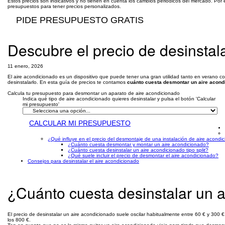
Estos precios son indicativos y no tienen en cuenta los cambios periódicos del mercado. Por 
presupuestos para tener precios personalizados.
PIDE PRESUPUESTO GRATIS
Descubre el precio de desinstal
11 enero, 2026
El aire acondicionado es un dispositivo que puede tener una gran utilidad tanto en verano co
desinstalarlo. En esta guía de precios te contamos
cuánto cuesta desmontar un aire acond
Calcula tu presupuesto para desmontar un aparato de aire acondicionado
Indica qué tipo de aire acondicionado quieres desinstalar y pulsa el botón 'Calcular
mi presupuesto'
CALCULAR MI PRESUPUESTO
¿Qué influye en el precio del desmontaje de una instalación de aire acondi
¿Cuánto cuesta desmontar y montar un aire acondicionado?
¿Cuánto cuesta desinstalar un aire acondicionado tipo split?
¿Qué suele incluir el precio de desmontar el aire acondicionado?
Consejos para desinstalar el aire acondicionado
¿Cuánto cuesta desinstalar un 
El precio de desinstalar un aire acondicionado suele oscilar habitualmente entre 60 € y 300
los 800 €.