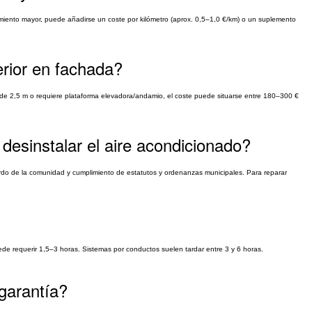
zamiento mayor, puede añadirse un coste por kilómetro (aprox. 0,5–1,0 €/km) o un suplemento
erior en fachada?
ás de 2,5 m o requiere plataforma elevadora/andamio, el coste puede situarse entre 180–300 €
desinstalar el aire acondicionado?
erdo de la comunidad y cumplimiento de estatutos y ordenanzas municipales. Para reparar
uede requerir 1,5–3 horas. Sistemas por conductos suelen tardar entre 3 y 6 horas.
 garantía?