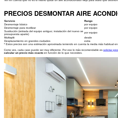
Ten en cuenta que no es lo mismo quitar un aire acondicionado viejo para tirarlo que desmontar
PRECIOS DESMONTAR AIRE ACOND
Servicio
Rango
Desmontaje básico
por equipo
Desmontaje para reutilizar
por equipo
Sustitución (retirada del equipo antiguo; instalación del nuevo se
por equipo
presupuesta aparte)
Multisplit
desde
Desplazamiento en grandes ciudades
extra
* Estos precios son una estimación aproximada teniendo en cuenta la media más habitual en
Como ves, cada caso puede ser muy diferente. Por eso lo más recomendable es
solicitar p
calcular un precio más exacto
en función de lo que necesites.