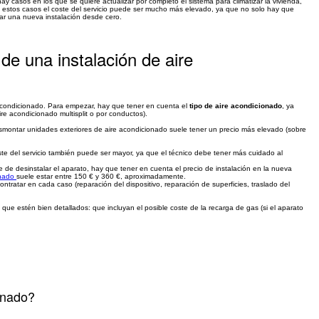
hay casos en los que se quiere actualizar por completo el sistema para climatizar la vivienda,
n estos casos el coste del servicio puede ser mucho más elevado, ya que no solo hay que
zar una nueva instalación desde cero.
de una instalación de aire
 acondicionado. Para empezar, hay que tener en cuenta el
tipo de aire acondicionado
, ya
re acondicionado multisplit o por conductos).
esmontar unidades exteriores de aire acondicionado suele tener un precio más elevado (sobre
coste del servicio también puede ser mayor, ya que el técnico debe tener más cuidado al
 de desinstalar el aparato, hay que tener en cuenta el precio de instalación en la nueva
onado
suele estar entre 150 € y 360 €, aproximadamente.
ntratar en cada caso (reparación del dispositivo, reparación de superficies, traslado del
ue estén bien detallados: que incluyan el posible coste de la recarga de gas (si el aparato
onado?