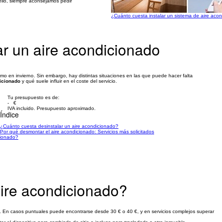
ello, siempre aconsejamos pedir
¿Cuánto cuesta instalar un sistema de aire aco
ar un aire acondicionado
mo en invierno. Sin embargo, hay distintas situaciones en las que puede hacer falta
icionado
y qué suele influir en el coste del servicio.
Tu presupuesto es de:
- €
IVA incluido. Presupuesto aproximado.
Índice
¿Cuánto cuesta desinstalar un aire acondicionado?
Por qué desmontar el aire acondicionado: Servicios más solicitados
cionado?
aire acondicionado?
 €. En casos puntuales puede encontrarse desde 30 € o 40 €, y en servicios complejos superar