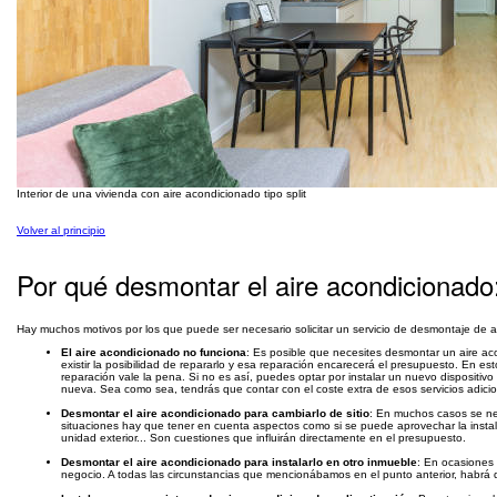
Interior de una vivienda con aire acondicionado tipo split
Volver al principio
Por qué desmontar el aire acondicionado:
Hay muchos motivos por los que puede ser necesario solicitar un servicio de desmontaje de a
El aire acondicionado no funciona
: Es posible que necesites desmontar un aire a
existir la posibilidad de repararlo y esa reparación encarecerá el presupuesto. En es
reparación vale la pena. Si no es así, puedes optar por instalar un nuevo dispositiv
nueva. Sea como sea, tendrás que contar con el coste extra de esos servicios adicio
Desmontar el aire acondicionado para cambiarlo de sitio
: En muchos casos se ne
situaciones hay que tener en cuenta aspectos como si se puede aprovechar la instalac
unidad exterior... Son cuestiones que influirán directamente en el presupuesto.
Desmontar el aire acondicionado para instalarlo en otro inmueble
: En ocasiones 
negocio. A todas las circunstancias que mencionábamos en el punto anterior, habrá qu