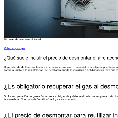
Máquina de aire acondicionado
Volver al principio
¿Qué suele incluir el precio de desmontar el aire aco
Dependiendo de las características del servicio solicitado, es posible que el presupuesto para
contrata también la reinstalación, se detallarán aparte la instalación del dispositivo (con sus 
¿Es obligatorio recuperar el gas al desm
Sí. La recuperación de gases fluorados es obligatoria y debe realizarla una empresa o técn
la atmósfera. El servicio de “reutilizar” incluye esta operación.
¿El precio de desmontar para reutilizar in