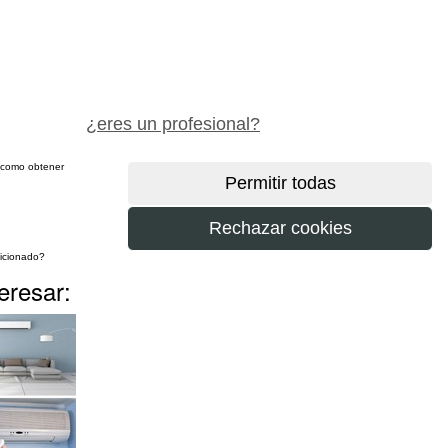
pide precio gratis
¿eres un profesional?
sí como obtener
más
eresar: