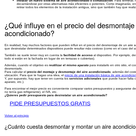
Instalar un nuevo sistema de aire acondicionado o climatización
: Para terminar, 
decantándose por otras alternativas más eficientes o potentes. Como imaginarás, e
retirar todos los elementos de la instalación antigua, sino que también hay que reali
¿Qué influye en el precio del desmontaje 
acondicionado?
En realidad, hay muchos factores que pueden influir en el precio del desmontaje de un aire
que desinstalar determinados dispositivos puede resultar más costoso (como en el caso del ai
También se suele tener muy en cuenta la
facilidad de acceso
al dispositivo. Por ejemplo, d
todo si están en la fachada en lugar de en terrazas o cubiertas).
Además, cuando el objetivo es
reutilizar el mismo aparato
para instalarlo en otro sitio, el 
desmontarlo.
Para calcular el
precio del montaje y desmontaje del aire acondicionado
, además del coste
ubicación. Para que te hagas una idea, el
precio de una instalación básica de aire acondici
Y, por supuesto, hay que tener en cuenta los
servicios adicionales
que puede hacer falta co
aparato, etc.).
Para encontrar el mejor precio es conveniente comparar varios presupuestos y asegurarse de q
no tenía gas refrigerante), el IVA, etc.
¿Quieres pedir presupuesto para desinstalar un aire acondicionado?
PIDE PRESUPUESTOS GRATIS
Volver al principio
¿Cuánto cuesta desmontar y montar un aire acondici