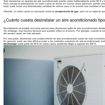
Solo desmontar un aparato de aire acondicionado puede costar habitualmente entre 60 € y
Para calcular el presupuesto en estos casos se tienen en cuenta varios aspectos, siendo uno 
base suele incluir una determinada cantidad de metros, pero si se excede esa cantidad el ser
Además, en estos casos es necesario incluir la
recuperación de gas
, pero es un aspecto qu
¿Cuánto cuesta desinstalar un aire acondicionado tipo 
Normalmente es posible encontrar precios para desmontar splits de aire acondicionado desde
Sin embargo, hay muchos factores que pueden influir en el precio. Por ejemplo, cuando la inte
del servicio suele ser más elevado.
Por otra parte, desmontar una unidad interior de aire acondicionado suele ser más económic
En general, suele ser más difícil acceder a las unidades exteriores de aire acondicionado (s
desmontaje
suele partir de 80 € en estos casos, pudiendo llegar a superar los 300 €.