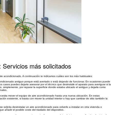
 Servicios más solicitados
ire acondicionado. A continuación te indicamos cuáles son los más habituales:
condicionado antiguo porque está averiado o está dejando de funcionar. En ocasiones puede
tos casos puedes dejarte asesorar por el técnico que desinstale el aparato para averiguar si la
o o, simplemente, por reparar la superficie donde estaba ubicado el antiguo y dejarla como
nales.
cesita mover el equipo de aire acondicionado hasta una nueva ubicación. En estas
ión existente, si basta con mover la unidad interior o hay que cambiar de sitio también la
se solicita desinstalar un aire acondicionado para volverlo a instalar en otra vivienda o
e añadir el posible coste del traslado del dispositivo.