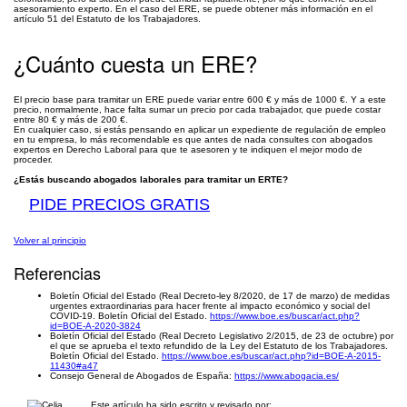
asesoramiento experto. En el caso del ERE, se puede obtener más información en el
artículo 51 del Estatuto de los Trabajadores.
¿Cuánto cuesta un ERE?
El precio base para tramitar un ERE puede variar entre 600 € y más de 1000 €. Y a este
precio, normalmente, hace falta sumar un precio por cada trabajador, que puede costar
entre 80 € y más de 200 €.
En cualquier caso, si estás pensando en aplicar un expediente de regulación de empleo
en tu empresa, lo más recomendable es que antes de nada consultes con abogados
expertos en Derecho Laboral para que te asesoren y te indiquen el mejor modo de
proceder.
¿Estás buscando abogados laborales para tramitar un ERTE?
PIDE PRECIOS GRATIS
Volver al principio
Referencias
Boletín Oficial del Estado (Real Decreto-ley 8/2020, de 17 de marzo) de medidas
urgentes extraordinarias para hacer frente al impacto económico y social del
COVID-19. Boletín Oficial del Estado.
https://www.boe.es/buscar/act.php?
id=BOE-A-2020-3824
Boletín Oficial del Estado (Real Decreto Legislativo 2/2015, de 23 de octubre) por
el que se aprueba el texto refundido de la Ley del Estatuto de los Trabajadores.
Boletín Oficial del Estado.
https://www.boe.es/buscar/act.php?id=BOE-A-2015-
11430#a47
Consejo General de Abogados de España:
https://www.abogacia.es/
Este artículo ha sido escrito y revisado por: