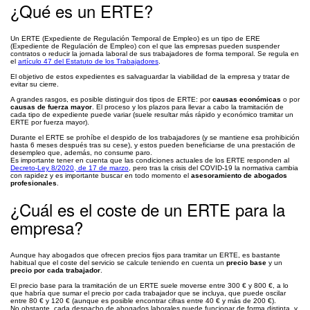
¿Qué es un ERTE?
Un ERTE (Expediente de Regulación Temporal de Empleo) es un tipo de ERE
(Expediente de Regulación de Empleo) con el que las empresas pueden suspender
contratos o reducir la jornada laboral de sus trabajadores de forma temporal. Se regula en
el
artículo 47 del Estatuto de los Trabajadores
.
El objetivo de estos expedientes es salvaguardar la viabilidad de la empresa y tratar de
evitar su cierre.
A grandes rasgos, es posible distinguir dos tipos de ERTE: por
causas económicas
o por
causas de fuerza mayor
. El proceso y los plazos para llevar a cabo la tramitación de
cada tipo de expediente puede variar (suele resultar más rápido y económico tramitar un
ERTE por fuerza mayor).
Durante el ERTE se prohíbe el despido de los trabajadores (y se mantiene esa prohibición
hasta 6 meses después tras su cese), y estos pueden beneficiarse de una prestación de
desempleo que, además, no consume paro.
Es importante tener en cuenta que las condiciones actuales de los ERTE responden al
Decreto-Ley 8/2020, de 17 de marzo
, pero tras la crisis del COVID-19 la normativa cambia
con rapidez y es importante buscar en todo momento el
asesoramiento de abogados
profesionales
.
¿Cuál es el coste de un ERTE para la
empresa?
Aunque hay abogados que ofrecen precios fijos para tramitar un ERTE, es bastante
habitual que el coste del servicio se calcule teniendo en cuenta un
precio base
y un
precio por cada trabajador
.
El precio base para la tramitación de un ERTE suele moverse entre 300 € y 800 €, a lo
que habría que sumar el precio por cada trabajador que se incluya, que puede oscilar
entre 80 € y 120 € (aunque es posible encontrar cifras entre 40 € y más de 200 €).
No obstante, cada despacho de abogados laborales puede funcionar de forma distinta, y