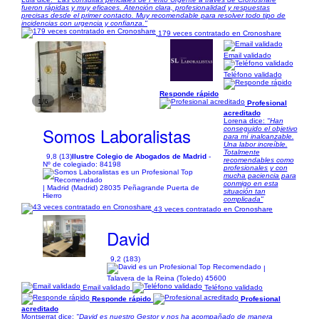
fueron rápidas y muy eficaces. Atención clara, profesionalidad y respuestas
precisas desde el primer contacto. Muy recomendable para resolver todo tipo de
incidencias con urgencia y confianza."
179 veces contratado en Cronoshare
Email validado
Teléfono validado
Responde rápido
1/6
Profesional
acreditado
Lorena dice:
"Han
Somos Laboralistas
conseguido el objetivo
para mí inalcanzable.
Una labor increíble.
Totalmente
9,8 (13)
Ilustre Colegio de Abogados de Madrid
-
recomendables como
Nº de colegiado: 84198
profesionales y con
mucha paciencia para
conmigo en esta
| Madrid (Madrid) 28035 Peñagrande Puerta de
situación tan
Hierro
complicada"
43 veces contratado en Cronoshare
David
9,2 (183)
|
Talavera de la Reina (Toledo) 45600
Email validado
Teléfono validado
Responde rápido
Profesional
acreditado
Montserrat dice:
"David es nuestro Gestor y nos ha acompañado de manera