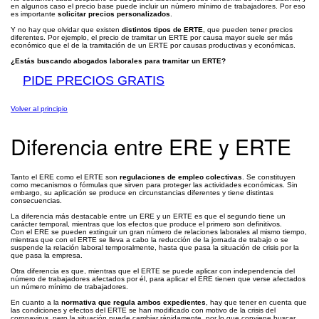
en algunos caso el precio base puede incluir un número mínimo de trabajadores. Por eso
es importante
solicitar precios personalizados
.
Y no hay que olvidar que existen
distintos tipos de ERTE
, que pueden tener precios
diferentes. Por ejemplo, el precio de tramitar un ERTE por causa mayor suele ser más
económico que el de la tramitación de un ERTE por causas productivas y económicas.
¿Estás buscando abogados laborales para tramitar un ERTE?
PIDE PRECIOS GRATIS
Volver al principio
Diferencia entre ERE y ERTE
Tanto el ERE como el ERTE son
regulaciones de empleo colectivas
. Se constituyen
como mecanismos o fórmulas que sirven para proteger las actividades económicas. Sin
embargo, su aplicación se produce en circunstancias diferentes y tiene distintas
consecuencias.
La diferencia más destacable entre un ERE y un ERTE es que el segundo tiene un
carácter temporal, mientras que los efectos que produce el primero son definitivos.
Con el ERE se pueden extinguir un gran número de relaciones laborales al mismo tiempo,
mientras que con el ERTE se lleva a cabo la reducción de la jornada de trabajo o se
suspende la relación laboral temporalmente, hasta que pasa la situación de crisis por la
que pasa la empresa.
Otra diferencia es que, mientras que el ERTE se puede aplicar con independencia del
número de trabajadores afectados por él, para aplicar el ERE tienen que verse afectados
un número mínimo de trabajadores.
En cuanto a la
normativa que regula ambos expedientes
, hay que tener en cuenta que
las condiciones y efectos del ERTE se han modificado con motivo de la crisis del
coronavirus, pero la situación puede cambiar rápidamente, por lo que conviene buscar