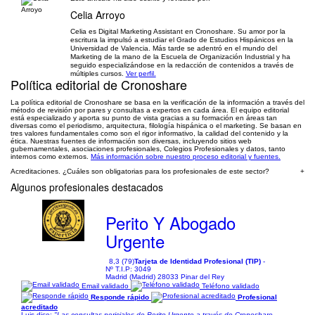
Celia Arroyo
Celia es Digital Marketing Assistant en Cronoshare. Su amor por la
escritura la impulsó a estudiar el Grado de Estudios Hispánicos en la
Universidad de Valencia. Más tarde se adentró en el mundo del
Marketing de la mano de la Escuela de Organización Industrial y ha
seguido especializándose en la redacción de contenidos a través de
múltiples cursos.
Ver perfil.
Política editorial de Cronoshare
La política editorial de Cronoshare se basa en la verificación de la información a través del
método de revisión por pares y consultas a expertos en cada área. El equipo editorial
está especializado y aporta su punto de vista gracias a su formación en áreas tan
diversas como el periodismo, arquitectura, filología hispánica o el marketing. Se basan en
tres valores fundamentales como son el rigor informativo, la calidad del contenido y la
ética. Nuestras fuentes de información son diversas, incluyendo sitios web
gubernamentales, asociaciones profesionales, Colegios Profesionales y datos, tanto
internos como externos.
Más información sobre nuestro proceso editorial y fuentes.
Acreditaciones. ¿Cuáles son obligatorias para los profesionales de este sector?
+
Algunos profesionales destacados
Perito Y Abogado
Urgente
8,3 (79)
Tarjeta de Identidad Profesional (TIP)
-
Nº T.I.P: 3049
Madrid (Madrid) 28033 Pinar del Rey
Email validado
Teléfono validado
Responde rápido
Profesional
acreditado
Luis dice:
"Las consultas periciales de Perito Urgente a través de Cronoshare