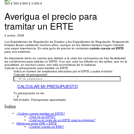
300 €
500 €
800 €
2.000 €
Averigua el precio para
tramitar un ERTE
2 enero, 2026
Los Expedientes de Regulación de Empleo y los Expedientes de Regulación Temporal de
Empleo llevan existiendo muchos años, aunque en los últimos tiempos hayan cobrado
una mayor importancia. En esta guía de precios te contamos
cuánto cuesta un ERTE
para una empresa.
Es importante tener en cuenta que debido a la crisis del coronavirus se han flexibilizado
las condiciones para solicitar un ERTE. A su vez, esto ha influido en las tarifas, que en la
actualidad, en muchos casos, son más económicas de lo habitual.
Calcula tu presupuesto para tramitar un ERTE
Indica el número de empleados afectados por el ERTE y pulsa el botón
'Calcular mi presupuesto'
CALCULAR MI PRESUPUESTO
Tu presupuesto es de:
- €
IVA incluido. Presupuesto aproximado.
Índice
¿Cuánto cuesta tramitar un ERTE?
¿Qué es un ERTE?
¿Cuál es el coste de un ERTE para la empresa?
Diferencia entre ERE y ERTE
¿Cuánto cuesta un ERE?