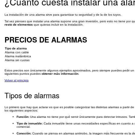
¿Cuánto cuesta instalar una al
La instalación de una alarma sirve para garantizar tu seguridad y de la de los tuyos.
Tal vez pienses que instalar una alarma supone una gran inversión, pero esto no tiene por qué
resto de elementos
que quieras incluir en la instalación.
PRECIOS DE ALARMAS
Tipo de alarma
Alarma con cable
Alarma inalámbrica
Alarma sin cuotas
Estos precios son únicamente algunos ejemplos aproximados, pero siempre puedes pedir un
siguientes puntos puedes
obtener más información
.
Volver al principio
Tipos de alarmas
Lo primero que hay que aclarar es que es posible categorizar las distintas alarmas a partir de 
los siguientes aspectos:
Función:
Una alarma no tiene por qué servir únicamente para detectar intrusos. Tamb
Tipo de inmueble:
Cada inmueble tiene unas necesidades específicas en cuanto a s
comercial.
Conexión:
Cuando se piensa en alarmas antirrobo, la imagen más frecuente es la d