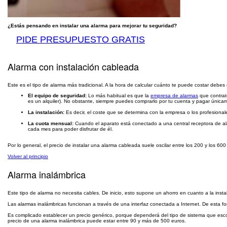
¿Estás pensando en instalar una alarma para mejorar tu seguridad?
PIDE PRESUPUESTO GRATIS
Alarma con instalación cableada
Este es el tipo de alarma más tradicional. A la hora de calcular cuánto te puede costar debes
El equipo de seguridad:
Lo más habitual es que la
empresa de alarmas
que contrate
es un alquiler). No obstante, siempre puedes comprarlo por tu cuenta y pagar únicame
La instalación:
Es decir, el coste que se determina con la empresa o los profesionale
La cuota mensual:
Cuando el aparato está conectado a una central receptora de al
cada mes para poder disfrutar de él.
Por lo general, el precio de instalar una alarma cableada suele oscilar entre los 200 y los 600
Volver al principio
Alarma inalámbrica
Este tipo de alarma no necesita cables. De inicio, esto supone un ahorro en cuanto a la insta
Las alarmas inalámbricas funcionan a través de una interfaz conectada a Internet. De esta fo
Es complicado establecer un precio genérico, porque dependerá del tipo de sistema que esco
precio de una alarma inalámbrica puede estar entre 90 y más de 500 euros.