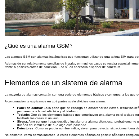
¿Qué es una alarma GSM?
Las alarmas GSM son alarmas inalámbricas que funcionan utilizando una tarjeta SIM para pode
Además de ser relativamente sencillas de instalar, en muchos casos se resalta especialmente
frente a posibles cortes de conexión. Eso sí: es necesario disponer de cobertura.
Elementos de un sistema de alarma
La mayoría de alarmas contarán con una serie de elementos básicos y comunes, a los que de
A continuación te explicamos en qué partes suele dividirse una alarma:
Panel de control:
Es la parte que se encarga de almacenar las claves, recibir las se
permanente a la red eléctrica y al teléfono.
Teclado:
Otro de los elementos básicos que constituyen una alarma es el teclado numé
facilitarle las cosas al usuario.
Sirena:
A no ser que hayas decidido instalar una alarma silenciosa, probablemente tu 
dueños del inmueble de que algo está pasando.
Detectores:
Como su propio nombre indica, sirven para detectar situaciones fuera de 
No obstante, como hemos indicado, a estos elementos básicos es posible añadirles compleme