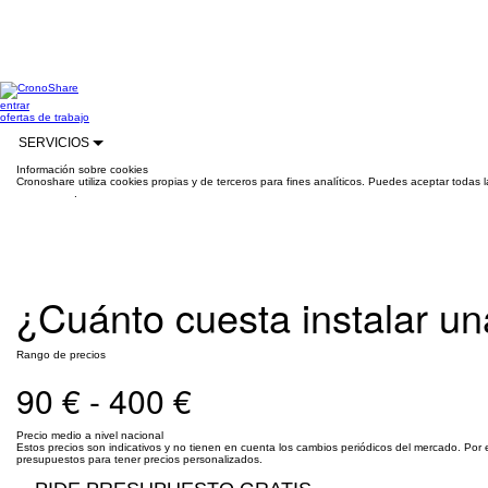
entrar
ofertas de trabajo
SERVICIOS
Información sobre cookies
Cronoshare utiliza cookies propias y de terceros para fines analíticos. Puedes aceptar todas 
información
.
¿Cuánto cuesta instalar u
Rango de precios
90 € - 400 €
Precio medio a nivel nacional
Estos precios son indicativos y no tienen en cuenta los cambios periódicos del mercado. Por 
presupuestos para tener precios personalizados.