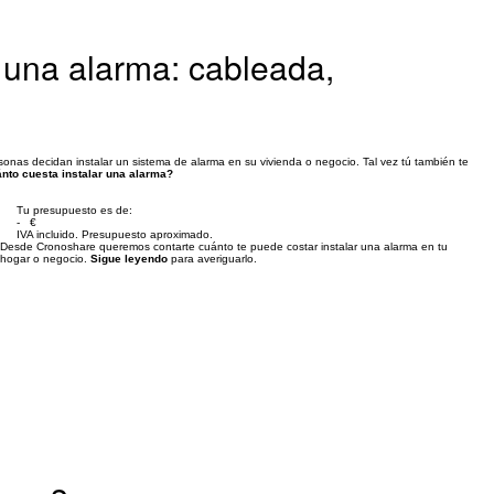
r una alarma: cableada,
onas decidan instalar un sistema de alarma en su vivienda o negocio. Tal vez tú también te
nto cuesta instalar una alarma?
Tu presupuesto es de:
- €
IVA incluido. Presupuesto aproximado.
Desde Cronoshare queremos contarte cuánto te puede costar instalar una alarma en tu
hogar o negocio.
Sigue leyendo
para averiguarlo.