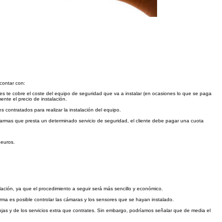
 contar con:
s te cobre el coste del equipo de seguridad que va a instalar (en ocasiones lo que se paga
nte el precio de instalación.
s contratados para realizar la instalación del equipo.
armas que presta un determinado servicio de seguridad, el cliente debe pagar una cuota
 euros.
lación, ya que el procedimiento a seguir será más sencillo y económico.
rma es posible controlar las cámaras y los sensores que se hayan instalado.
jas y de los servicios extra que contrates. Sin embargo, podríamos señalar que de media el