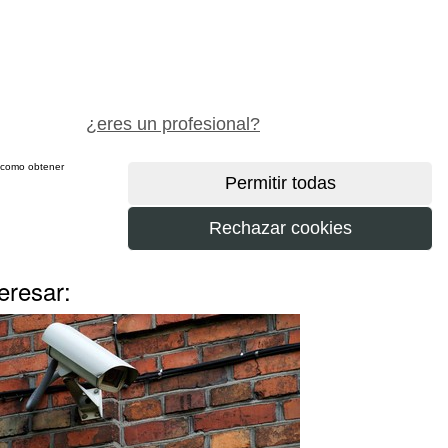
pide precio gratis
¿eres un profesional?
sí como obtener
más
eresar: