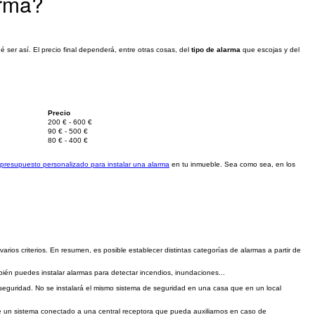
arma?
 ser así. El precio final dependerá, entre otras cosas, del
tipo de alarma
que escojas y del
Precio
200 € - 600 €
90 € - 500 €
80 € - 400 €
presupuesto personalizado para instalar una alarma
en tu inmueble. Sea como sea, en los
varios criterios. En resumen, es posible establecer distintas categorías de alarmas a partir de
ién puedes instalar alarmas para detectar incendios, inundaciones...
eguridad. No se instalará el mismo sistema de seguridad en una casa que en un local
e un sistema conectado a una central receptora que pueda auxiliarnos en caso de