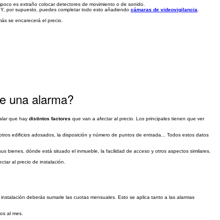
ampoco es extraño colocar detectores de movimiento o de sonido.
r. Y, por supuesto, puedes completar todo esto añadiendo
cámaras de videovigilancia
.
ás se encarecerá el precio.
 de una alarma?
alar que hay
distintos factores
que van a afectar al precio. Los principales tienen que ver
 otros edificios adosados, la disposición y número de puntos de entrada... Todos estos datos
sus bienes, dónde está situado el inmueble, la facilidad de acceso y otros aspectos similares.
ctar al precio de instalación.
a instalación deberás sumarle las cuotas mensuales. Esto se aplica tanto a las alarmas
os al mes.