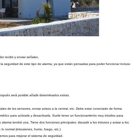
r recibir y enviar señales.
 la seguridad de este tipo de alarma, ya que están pensadas para poder funcionar incluso
spués será posible añadir determinados extras.
ñales de los sensores, enviar avisos a la central, etc. Debe estar conectado de forma
rico para activarla y desactivarla. Suele tener un funcionamiento muy intuitivo para
alarma tendrá una. Tiene dos funciones principales: disuadir a los intrusos y avisar a los
lo normal (intrusiones, humo, fuego, etc.)
ntos para mejorar el sistema de seguridad.