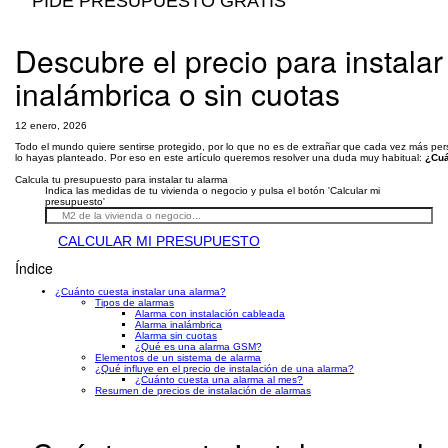
PIDE PRESUPUESTO GRATIS
Descubre el precio para instala
inalámbrica o sin cuotas
12 enero, 2026
Todo el mundo quiere sentirse protegido, por lo que no es de extrañar que cada vez más pers
lo hayas planteado. Por eso en este artículo queremos resolver una duda muy habitual:
¿Cuá
Calcula tu presupuesto para instalar tu alarma
Indica las medidas de tu vivienda o negocio y pulsa el botón 'Calcular mi
presupuesto'
CALCULAR MI PRESUPUESTO
Índice
¿Cuánto cuesta instalar una alarma?
Tipos de alarmas
Alarma con instalación cableada
Alarma inalámbrica
Alarma sin cuotas
¿Qué es una alarma GSM?
Elementos de un sistema de alarma
¿Qué influye en el precio de instalación de una alarma?
¿Cuánto cuesta una alarma al mes?
Resumen de precios de instalación de alarmas