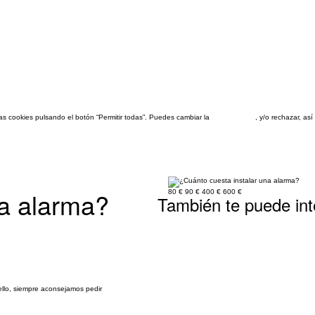
las cookies pulsando el botón “Permitir todas”. Puedes cambiar la
configuración
, y/o rechazar, a
na alarma?
80 €
90 €
400 €
600 €
También te puede int
ello, siempre aconsejamos pedir