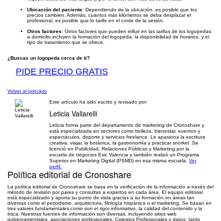
Ubicación del paciente
: Dependiendo de la ubicación, es posible que los
precios cambien. Además, cuantos más kilómetros se deba desplazar el
profesional, es posible que lo tarife en el coste de la sesión.
Otros factores
: Otros factores que pueden influir en las tarifas de los logopedas
a domicilio incluyen la formación del logopeda, la disponibilidad de horarios, y el
tipo de tratamiento que se ofrece.
¿Buscas un logopeda cerca de ti?
PIDE PRECIO GRATIS
Volver al principio
Este artículo ha sido escrito y revisado por:
Leticia Vallarelli
Leticia forma parte del departamento de marketing de Cronoshare y
está especializada en sectores como belleza, bienestar, eventos y
espectáculos, deporte y servicios freelance. Le apasiona la escritura
creativa, viajar, la botánica, la gastronomía y practicar snorkel. Se
licenció en Publicidad, Relaciones Públicas y Marketing por la
escuela de negocios Esic Valencia y también realizó un Programa
Superior en Marketing Digital (PSMD) en esa misma escuela.
Ver
perfil.
Política editorial de Cronoshare
La política editorial de Cronoshare se basa en la verificación de la información a través del
método de revisión por pares y consultas a expertos en cada área. El equipo editorial
está especializado y aporta su punto de vista gracias a su formación en áreas tan
diversas como el periodismo, arquitectura, filología hispánica o el marketing. Se basan en
tres valores fundamentales como son el rigor informativo, la calidad del contenido y la
ética. Nuestras fuentes de información son diversas, incluyendo sitios web
gubernamentales, asociaciones profesionales, Colegios Profesionales y datos, tanto