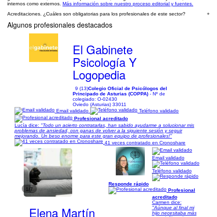
internos como externos.
Más información sobre nuestro proceso editorial y fuentes.
Acreditaciones. ¿Cuáles son obligatorias para los profesionales de este sector?
+
Algunos profesionales destacados
El Gabinete
Psicología Y
Logopedia
9 (13)
Colegio Oficial de Psicólogos del
Principado de Asturias (COPPA)
- Nº de
colegiado: O-02430
Oviedo (Asturias) 33011
Email validado
Teléfono validado
Profesional acreditado
Lucía dice:
"Todo un acierto contratarlas, han sabido ayudarme a solucionar mis
problemas de ansiedad, con ganas de volver a la siguiente sesión y seguir
mejorando. Un beso enorme para este gran equipo de profesionales!"
41 veces contratado en Cronoshare
Email validado
Teléfono validado
Responde rápido
1/7
Profesional
acreditado
Carmen dice:
Elena Martín
"Aúnque al final mi
hijo necesitaba más