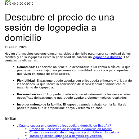
30 €
40 €
50 €
97 €
Descubre el precio de una
sesión de logopedia a
domicilio
11 enero, 2026
Hoy en día, muchos sectores ofrecen servicios a domicilio para mayor comodidad de los
clientes, y en la logopedia existe la posibilidad de solicitar un
logopeda a domicilio
. Las
ventajas de ello serían:
Comodidad
: El paciente no tiene que desplazarse a un centro o clínica, lo que
puede ser una ventaja para personas con movilidad reducida o para aquellas
que viven en zonas de difícil acceso.
Flexibilidad
: El paciente puede acordar con el logopeda el horario y el lugar de
las sesiones, lo que facilita la conciliación de la vida laboral o familiar con el
tratamiento de logopedia.
Personalización
: El logopeda puede adaptar el tratamiento a las necesidades
específicas del paciente, lo que puede ayudar a obtener mejores resultados.
Involucramiento de la familia
: El logopeda puede trabajar con la familia del
paciente para que le proporcione apoyo y refuerzo en casa.
Índice
¿Cuánto cuesta una sesión de logopedia a domicilio en España?
Precios de una sesión de logopeda a domicilio en Madrid
Coste de una sesión de un logopeda a domicilio en Barcelona
Tarifas de sesión logopeda a domicilio en Valencia