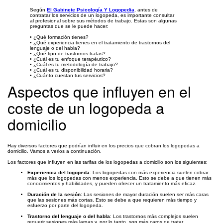
Según
El Gabinete Psicología Y Logopedia
, antes de
contratar los servicios de un logopeda, es importante consultar
al profesional sobre sus métodos de trabajo. Estas son algunas
preguntas que se le puede hacer:
• ¿Qué formación tienes?
• ¿Qué experiencia tienes en el tratamiento de trastornos del
lenguaje o del habla?
• ¿Qué tipo de trastornos tratas?
• ¿Cuál es tu enfoque terapéutico?
• ¿Cuál es tu metodología de trabajo?
• ¿Cuál es tu disponibilidad horaria?
• ¿Cuánto cuestan tus servicios?
Aspectos que influyen en el
coste de un logopeda a
domicilio
Hay diversos factores que podrían influir en los precios que cobran los logopedas a
domicilio. Vamos a verlos a continuación.
Los factores que influyen en las tarifas de los logopedas a domicilio son los siguientes:
Experiencia del logopeda
: Los logopedas con más experiencia suelen cobrar
más que los logopedas con menos experiencia. Esto se debe a que tienen más
conocimientos y habilidades, y pueden ofrecer un tratamiento más eficaz.
Duración de la sesión
: Las sesiones de mayor duración suelen ser más caras
que las sesiones más cortas. Esto se debe a que requieren más tiempo y
esfuerzo por parte del logopeda.
Trastorno del lenguaje o del habla
: Los trastornos más complejos suelen
requerir sesiones más largas y, por lo tanto, son más caros de tratar.