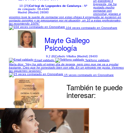
un psicólogo k
logopeda, me ha
10 (25)
Col·legi de Logopedes de Catalunya
- Nº
gustado mucho
de colegiado: 08-4349
contactar con
Madrid (Madrid) 28080
cronoshar, gracias a
vosotros tuve la suerte de contactar con estas chicas k enseguida se pusieron en
contacto conmigo y se preocuparon por mi situación, un 10 a estas profesionales,
las recomiendo 100%"
104 veces contratado en Cronoshare
Mayte Gallego
Psicología
9,2 (8)
Collado Villalba (Madrid) 28400
Email validado
Teléfono validado
María dice:
"Hoy ha sido el primer día de terapia, pero creo que me va a ayudar
bastante. Creo que he conectado bien con ella. En un principio me gusta. Veremos
las siguientes sesiones"
15 veces contratado en Cronoshare
También te puede
interesar:
1/11