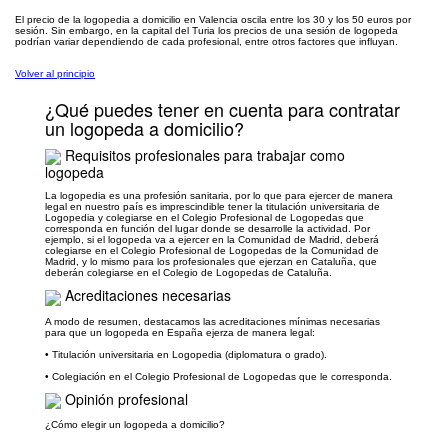
El precio de la logopedia a domicilio en Valencia oscila entre los 30 y los 50 euros por
sesión. Sin embargo, en la capital del Turia los precios de una sesión de logopeda
podrían variar dependiendo de cada profesional, entre otros factores que influyan.
Volver al principio
¿Qué puedes tener en cuenta para contratar
un logopeda a domicilio?
Requisitos profesionales para trabajar como
logopeda
La logopedia es una profesión sanitaria, por lo que para ejercer de manera
legal en nuestro país es imprescindible tener la titulación universitaria de
Logopedia y colegiarse en el Colegio Profesional de Logopedas que
corresponda en función del lugar donde se desarrolle la actividad. Por
ejemplo, si el logopeda va a ejercer en la Comunidad de Madrid, deberá
colegiarse en el Colegio Profesional de Logopedas de la Comunidad de
Madrid, y lo mismo para los profesionales que ejerzan en Cataluña, que
deberán colegiarse en el Colegio de Logopedas de Cataluña.
Acreditaciones necesarias
A modo de resumen, destacamos las acreditaciones mínimas necesarias
para que un logopeda en España ejerza de manera legal:
• Titulación universitaria en Logopedia (diplomatura o grado).
• Colegiación en el Colegio Profesional de Logopedas que le corresponda.
Opinión profesional
¿Cómo elegir un logopeda a domicilio?