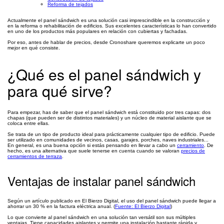
Reforma de tejados
Actualmente el panel sándwich es una solución casi imprescindible en la construcción y
en la reforma o rehabilitación de edificios. Sus excelentes características lo han convertido
en uno de los productos más populares en relación con cubiertas y fachadas.
Por eso, antes de hablar de precios, desde Cronoshare queremos explicarte un poco
mejor en qué consiste.
¿Qué es el panel sándwich y
para qué sirve?
Para empezar, has de saber que el panel sándwich está constituido por tres capas: dos
chapas (que pueden ser de distintos materiales) y un núcleo de material aislante que se
coloca entre ellas.
Se trata de un tipo de producto ideal para prácticamente cualquier tipo de edificio. Puede
ser utilizado en comunidades de vecinos, casas, garajes, porches, naves industriales...
En general, es una buena opción si estás pensando en llevar a cabo un
cerramiento
. De
hecho, es una alternativa que suele tenerse en cuenta cuando se valoran
precios de
cerramientos de terraza
.
Ventajas de instalar panel sándwich
Según un artículo publicado en El Bierzo Digital, el uso del panel sándwich puede llegar a
ahorrar un 30 % en la factura eléctrica anual. (
Fuente: El Bierzo Digital
)
Lo que convierte al panel sándwich en una solución tan versátil son sus múltiples
ventajas. Tiene capacidades aislantes y permite una instalación bastante rápida y