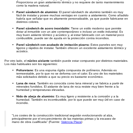
Proporciona un gran aislamiento térmico y no requiere de tanto mantenimiento
como la madera natural.
Panel sándwich de aluminio:
El panel sándwich de aluminio también es muy
fácil de instalar y posee muchas ventajas en cuanto a aislamiento. Como añadido
habría que señalar que es altamente personalizable, ya que puede fabricarse en
distintos colores.
Panel sándwich de acero inoxidable:
Tiene un estilo moderno que permite
dotar al inmueble con un aire contemporáneo o incluso un estilo industrial. Es
muy buen aislante térmico y acústico y, al estar fabricado con un material poco
combustible, puede ser de ayuda en la protección contra incendios.
Panel sándwich con acabado de imitación pizarra:
Estos paneles son muy
ligeros y rápidos de instalar. También ofrecen un excelente aislamiento térmico y
acústico.
Por otro lado, el
núcleo aislante
también puede estar compuesto por distintos materiales.
Los más habituales son los siguientes:
Poliuretano
: Es una espuma rígida compuesta de polímeros. Además es
termoestable, por lo que no se deforma con el calor. Es uno de los materiales
más solicitados debido a que su precio es bastante económico.
Lana de roca
: También es conocida como lana mineral y se fabrica a partir de
minerales fundidos. El aislante de lana de roca resiste muy bien frente a la
humedad y temperaturas elevadas.
Nido de abeja de aluminio
: Es muy ligero y resistente a la corrosión y a la
humedad. También es incombustible, por lo que puede ser muy útil en caso de
incendio.
"Los costes de la construcción tradicional seguirán evolucionando al alza,
principalmente por el encarecimiento de las materias primas y la escasez de
mano de obra cualificada" (Fuente:
Valencia Plaza
)