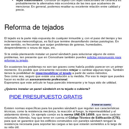
Tejas tradicionales
: Construir un tejado con tejas tradicionales de cerámica es
probablemente la alternativa más económica de las tres que acabamos de
mencionar. En general, podemos resaltar su excelente relación entre calidad y
precio.
Reforma de tejados
El tejado es la parte más expuesta de cualquier inmueble y, con el paso del tiempo y las
inclemencias meteorológicas, es fácil que termine desarrollando ciertas patologías. En
este sentido, es frecuente que surjan problemas de goteras, humedades,
desprendimiento o rotura de tejas, etc.
Si te estás planteando instalar un panel sándwich para solucionar alguno de estos
problemas, ten presente que en Cronoshare también puedes
solicitar presupuesto para
reformar tu tejado
.
En ocasiones los problemas no son tan graves como habría podido parecer en un primer
momento. Es posible que únicamente necesites
retejar
o cambiar algunas tejas. También
tienes la posibilidad de
impermeabilizar el tejado
a partir de varios métodos.
Sea como sea, seguro que existe una solución a tu medida. Por eso lo mejor que puedes
hacer es recibir un
asesoramiento profesional
.
Esperamos que este artículo te haya parecido interesante y te haya sido de utilidad.
¿Quieres instalar un panel sándwich en tu tejado o cubierta?
PIDE PRESUPUESTO GRATIS
A tener en cuenta
Existen normas específicas para los paneles sándwich que regulan sus características
técnicas, como la resistencia mecánica, la reacción al fuego, la impermeabilidad y el
aislamiento térmico. Un ejemplo común es la
norma UNE-EN 14509
, que tiene carácter
voluntario. Además, hay que tener en cuenta el
Código Técnico de Edificación (CTE)
,
para que se garantice que los edificios construidos con paneles sándwich tengan la
resistencia necesaria para soportar las cargas a las que estarán sometidos a lo largo de
su vida útil.