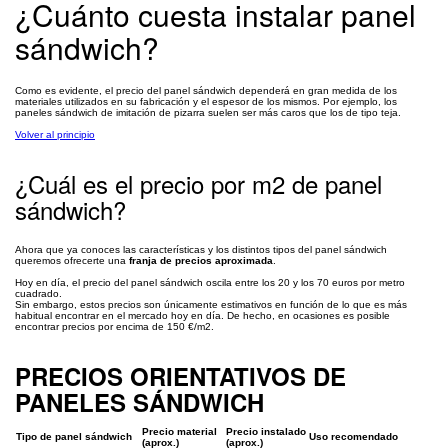
¿Cuánto cuesta instalar panel
sándwich?
Como es evidente, el precio del panel sándwich dependerá en gran medida de los
materiales utilizados en su fabricación y el espesor de los mismos. Por ejemplo, los
paneles sándwich de imitación de pizarra suelen ser más caros que los de tipo teja.
Volver al principio
¿Cuál es el precio por m2 de panel
sándwich?
Ahora que ya conoces las características y los distintos tipos del panel sándwich
queremos ofrecerte una
franja de precios aproximada
.
Hoy en día, el precio del panel sándwich oscila entre los 20 y los 70 euros por metro
cuadrado.
Sin embargo, estos precios son únicamente estimativos en función de lo que es más
habitual encontrar en el mercado hoy en día. De hecho, en ocasiones es posible
encontrar precios por encima de 150 €/m2.
PRECIOS ORIENTATIVOS DE
PANELES SÁNDWICH
Precio material
Precio instalado
Tipo de panel sándwich
Uso recomendado
(aprox.)
(aprox.)