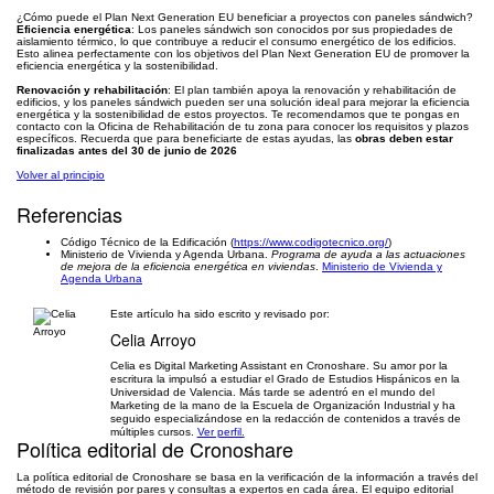
¿Cómo puede el Plan Next Generation EU beneficiar a proyectos con paneles sándwich?
Eficiencia energética
: Los paneles sándwich son conocidos por sus propiedades de
aislamiento térmico, lo que contribuye a reducir el consumo energético de los edificios.
Esto alinea perfectamente con los objetivos del Plan Next Generation EU de promover la
eficiencia energética y la sostenibilidad.
Renovación y rehabilitación
: El plan también apoya la renovación y rehabilitación de
edificios, y los paneles sándwich pueden ser una solución ideal para mejorar la eficiencia
energética y la sostenibilidad de estos proyectos. Te recomendamos que te pongas en
contacto con la Oficina de Rehabilitación de tu zona para conocer los requisitos y plazos
específicos. Recuerda que para beneficiarte de estas ayudas, las
obras deben estar
finalizadas antes del 30 de junio de 2026
Volver al principio
Referencias
Código Técnico de la Edificación (
https://www.codigotecnico.org/
)
Ministerio de Vivienda y Agenda Urbana.
Programa de ayuda a las actuaciones
de mejora de la eficiencia energética en viviendas
.
Ministerio de Vivienda y
Agenda Urbana
Este artículo ha sido escrito y revisado por:
Celia Arroyo
Celia es Digital Marketing Assistant en Cronoshare. Su amor por la
escritura la impulsó a estudiar el Grado de Estudios Hispánicos en la
Universidad de Valencia. Más tarde se adentró en el mundo del
Marketing de la mano de la Escuela de Organización Industrial y ha
seguido especializándose en la redacción de contenidos a través de
múltiples cursos.
Ver perfil.
Política editorial de Cronoshare
La política editorial de Cronoshare se basa en la verificación de la información a través del
método de revisión por pares y consultas a expertos en cada área. El equipo editorial