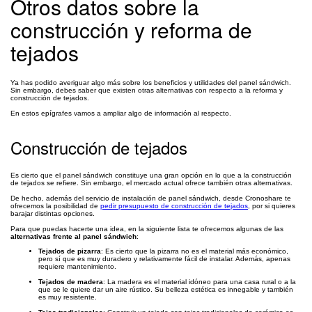
Otros datos sobre la
construcción y reforma de
tejados
Ya has podido averiguar algo más sobre los beneficios y utilidades del panel sándwich.
Sin embargo, debes saber que existen otras alternativas con respecto a la reforma y
construcción de tejados.
En estos epígrafes vamos a ampliar algo de información al respecto.
Construcción de tejados
Es cierto que el panel sándwich constituye una gran opción en lo que a la construcción
de tejados se refiere. Sin embargo, el mercado actual ofrece también otras alternativas.
De hecho, además del servicio de instalación de panel sándwich, desde Cronoshare te
ofrecemos la posibilidad de
pedir presupuesto de construcción de tejados
, por si quieres
barajar distintas opciones.
Para que puedas hacerte una idea, en la siguiente lista te ofrecemos algunas de las
alternativas frente al panel sándwich
:
Tejados de pizarra
: Es cierto que la pizarra no es el material más económico,
pero sí que es muy duradero y relativamente fácil de instalar. Además, apenas
requiere mantenimiento.
Tejados de madera
: La madera es el material idóneo para una casa rural o a la
que se le quiere dar un aire rústico. Su belleza estética es innegable y también
es muy resistente.