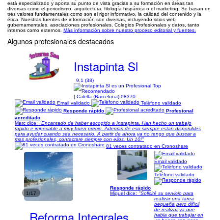
está especializado y aporta su punto de vista gracias a su formación en áreas tan
diversas como el periodismo, arquitectura, filología hispánica o el marketing. Se basan en
tres valores fundamentales como son el rigor informativo, la calidad del contenido y la
ética. Nuestras fuentes de información son diversas, incluyendo sitios web
gubernamentales, asociaciones profesionales, Colegios Profesionales y datos, tanto
internos como externos.
Más información sobre nuestro proceso editorial y fuentes.
Algunos profesionales destacados
Instapinta Sl
9,1 (38)
| Calella (Barcelona) 08370
Email validado
Teléfono validado
Responde rápido
Profesional
acreditado
Marc dice:
"Encantado de haber escogido a Instapinta. Han hecho un trabajo
rapido e impecable a muy buen precio. Ademas de eso siempre estan disponibles
para ayudar cuando sea necesario. A partir de ahora ya no tengo que buscar a
mas profesionales, contactare siempre con ellos. Un 10!"
81 veces contratado en Cronoshare
Email validado
Teléfono validado
Responde rápido
1/17
Miguel dice:
"Solicité su servicio para
realizar una tarea
pequeña pero difícil
de realizar ya que
Reforma Integrales
habia que trabajar en