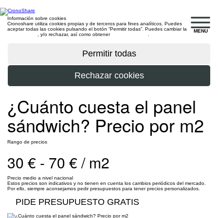
Información sobre cookies
Cronoshare utiliza cookies propias y de terceros para fines analíticos. Puedes
aceptar todas las cookies pulsando el botón “Permitir todas”. Puedes cambiar la
MENU
configuración
, y/o rechazar, así como obtener
más información
.
¿Cuánto cuesta el panel
sándwich? Precio por m2
Rango de precios
30 € - 70 € / m2
Precio medio a nivel nacional
Estos precios son indicativos y no tienen en cuenta los cambios periódicos del mercado.
Por ello, siempre aconsejamos pedir presupuestos para tener precios personalizados.
PIDE PRESUPUESTO GRATIS