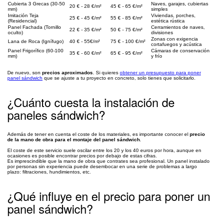
Cubierta 3 Grecas (30-50
Naves, garajes, cubiertas
20 € - 28 €/m²
45 € - 65 €/m²
mm)
simples
Imitación Teja
Viviendas, porches,
25 € - 45 €/m²
55 € - 85 €/m²
(Residencial)
estética rústica
Panel Fachada (Tornillo
Cerramientos de naves,
22 € - 35 €/m²
50 € - 75 €/m²
oculto)
divisiones
Zonas con exigencia
Lana de Roca (Ignífugo)
40 € - 55€/m²
75 € - 100 €/m²
cortafuegos y acústica
Panel Frigorífico (60-100
Cámaras de conservación
35 € - 60 €/m²
65 € - 95 €/m²
mm)
y frío
De nuevo, son
precios aproximados
. Si quieres
obtener un presupuesto para poner
panel sándwich
que se ajuste a tu proyecto en concreto, solo tienes que solicitarlo.
¿Cuánto cuesta la instalación de
paneles sándwich?
Además de tener en cuenta el coste de los materiales, es importante conocer el
precio
de la mano de obra para el montaje del panel sándwich
.
El coste de este servicio suele oscilar entre los 20 y los 40 euros por hora, aunque en
ocasiones es posible encontrar precios por debajo de estas cifras.
Es imprescindible que la mano de obra que contrates sea profesional. Un panel instalado
por personas sin experiencia puede desembocar en una serie de problemas a largo
plazo: filtraciones, hundimientos, etc.
¿Qué influye en el precio para poner un
panel sándwich?