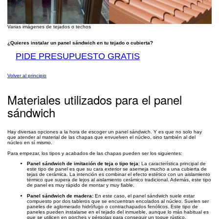
Varias imágenes de tejados o techos
¿Quieres instalar un panel sándwich en tu tejado o cubierta?
PIDE PRESUPUESTO GRATIS
Volver al principio
Materiales utilizados para el panel
sándwich
Hay diversas opciones a la hora de escoger un panel sándwich. Y es que no solo hay
que atender al material de las chapas que envuelven el núcleo, sino también al del
núcleo en sí mismo.
Para empezar, los tipos y acabados de las chapas pueden ser los siguientes:
Panel sándwich de imitación de teja o tipo teja:
La característica principal de
este tipo de panel es que su cara exterior se asemeja mucho a una cubierta de
tejas de cerámica. La intención es combinar el efecto estético con un aislamiento
térmico que supera de lejos al aislamiento cerámico tradicional. Además, este tipo
de panel es muy rápido de montar y muy fiable.
Panel sándwich de madera:
En este caso, el panel sándwich suele estar
compuesto por dos tableros que se encuentran encolados al núcleo. Suelen ser
paneles de aglomerado hidrófugo o contrachapados fenólicos. Este tipo de
paneles pueden instalarse en el tejado del inmueble, aunque lo más habitual es
que se utilicen en porches y pérgolas para conseguir un toque rústico.