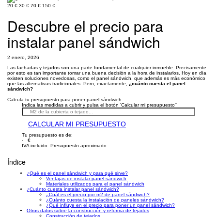
20 €
30 €
70 €
150 €
Descubre el precio para
instalar panel sándwich
2 enero, 2026
Las fachadas y tejados son una parte fundamental de cualquier inmueble. Precisamente
por esto es tan importante tomar una buena decisión a la hora de instalarlos. Hoy en día
existen soluciones novedosas, como el panel sándwich, que además es más económico
que las alternativas tradicionales. Pero, exactamente,
¿cuánto cuesta el panel
sándwich?
Calcula tu presupuesto para poner panel sándwich
Indica las medidas a cubrir y pulsa el botón 'Calcular mi presupuesto''
CALCULAR MI PRESUPUESTO
Tu presupuesto es de:
- €
IVA incluido. Presupuesto aproximado.
Índice
¿Qué es el panel sándwich y para qué sirve?
Ventajas de instalar panel sándwich
Materiales utilizados para el panel sándwich
¿Cuánto cuesta instalar panel sándwich?
¿Cuál es el precio por m2 de panel sándwich?
¿Cuánto cuesta la instalación de paneles sándwich?
¿Qué influye en el precio para poner un panel sándwich?
Otros datos sobre la construcción y reforma de tejados
Construcción de tejados