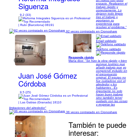
un hueco con poco
Siguenza
espacio. Realizaron el
trabajo rápido y
correctamente. Lo
dejaron todo limpio
9,2 (33)
tras el trabajo y
aportaron su
experiencia para
| Rubí (Barcelona) 08191
resolver el problema."
92 veces contratado en Cronoshare
Email validado
Teléfono validado
Responde rápido
1/14
María dice:
"Se hizo la obra rápido y bien
aunque tuvimos que
añadir trabajo que yo
comprendí incluido en
Juan José Gómez
el presupuesto
original. El equipo no
Córdoba
fue cuidadoso con el
alrededor y los
habitantes . Es
importante no solo
9,5 (25)
hacer buen trabajo
sino también tener
cuidado con las cosas
| Las Gabias (Granada) 18110
y respetar las
limitaciones del alrededor"
36 veces contratado en Cronoshare
También te puede
interesar: