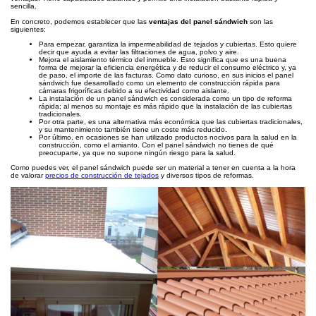
sencilla.
En concreto, podemos establecer que las
ventajas del panel sándwich
son las
siguientes:
Para empezar, garantiza la impermeabilidad de tejados y cubiertas. Esto quiere
decir que ayuda a evitar las filtraciones de agua, polvo y aire.
Mejora el aislamiento térmico del inmueble. Esto significa que es una buena
forma de mejorar la eficiencia energética y de reducir el consumo eléctrico y, ya
de paso, el importe de las facturas. Como dato curioso, en sus inicios el panel
sándwich fue desarrollado como un elemento de construcción rápida para
cámaras frigoríficas debido a su efectividad como aislante.
La instalación de un panel sándwich es considerada como un tipo de reforma
rápida; al menos su montaje es más rápido que la instalación de las cubiertas
tradicionales.
Por otra parte, es una alternativa más económica que las cubiertas tradicionales,
y su mantenimiento también tiene un coste más reducido.
Por último, en ocasiones se han utilizado productos nocivos para la salud en la
construcción, como el amianto. Con el panel sándwich no tienes de qué
preocuparte, ya que no supone ningún riesgo para la salud.
Como puedes ver, el panel sándwich puede ser un material a tener en cuenta a la hora
de valorar
precios de construcción de tejados
y diversos tipos de reformas.