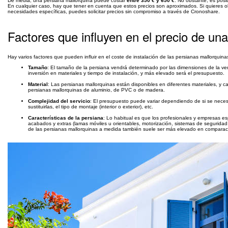
De media, una persiana mallorquina puede costar
entre 350 € y 650 €
. No obstante, es pos
En cualquier caso, hay que tener en cuenta que estos precios son aproximados. Si quieres 
necesidades específicas, puedes solicitar precios sin compromiso a través de Cronoshare.
Factores que influyen en el precio de un
Hay varios factores que pueden influir en el coste de instalación de las persianas mallorqui
Tamaño
: El tamaño de la persiana vendrá determinado por las dimensiones de la ve
inversión en materiales y tiempo de instalación, y más elevado será el presupuesto.
Material
: Las persianas mallorquinas están disponibles en diferentes materiales, y ca
persianas mallorquinas de aluminio, de PVC o de madera.
Complejidad del servicio
: El presupuesto puede variar dependiendo de si se necesit
sustituirlas, el tipo de montaje (interior o exterior), etc.
Características de la persiana
: Lo habitual es que los profesionales y empresas esp
acabados y extras (lamas móviles u orientables, motorización, sistemas de seguridad,
de las persianas mallorquinas a medida también suele ser más elevado en comparaci