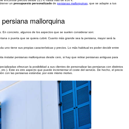
ible encontrar precios desde 225 € hasta más de 850 €.
obtener un
presupuesto personalizado
de
persianas mallorquinas
, que se adapte a tus
a persiana mallorquina
nas. En concreto, algunos de los aspectos que se suelen considerar son:
ntana o puerta que se quiera cubrir. Cuanto más grande sea la persiana, mayor será la
da uno tiene sus propias características y precios. Lo más habitual es poder decidir entre
a instalar persianas mallorquinas desde cero, si hay que retirar persianas antiguas para
ecializadas ofrezcan la posibilidad a sus clientes de personalizar las persianas con distintos
 etc.). Este es otro aspecto que puede incrementar el coste del servicio. De hecho, el precio
ón con las persianas estándar, por este mismo motivo.