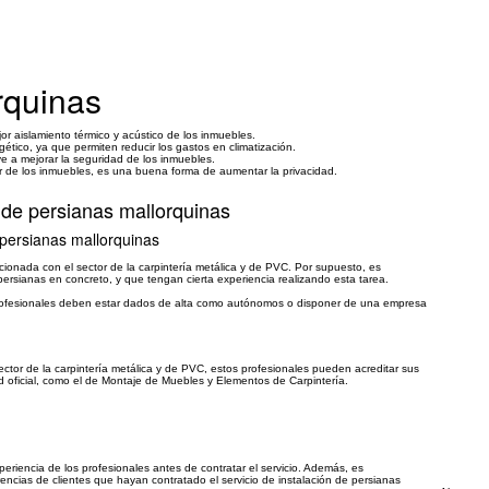
rquinas
or aislamiento térmico y acústico de los inmuebles.
tico, ya que permiten reducir los gastos en climatización.
e a mejorar la seguridad de los inmuebles.
ior de los inmuebles, es una buena forma de aumentar la privacidad.
n de persianas mallorquinas
 persianas mallorquinas
cionada con el sector de la carpintería metálica y de PVC. Por supuesto, es
persianas en concreto, y que tengan cierta experiencia realizando esta tarea.
s profesionales deben estar dados de alta como autónomos o disponer de una empresa
tor de la carpintería metálica y de PVC, estos profesionales pueden acreditar sus
ad oficial, como el de Montaje de Muebles y Elementos de Carpintería.
eriencia de los profesionales antes de contratar el servicio. Además, es
rencias de clientes que hayan contratado el servicio de instalación de persianas