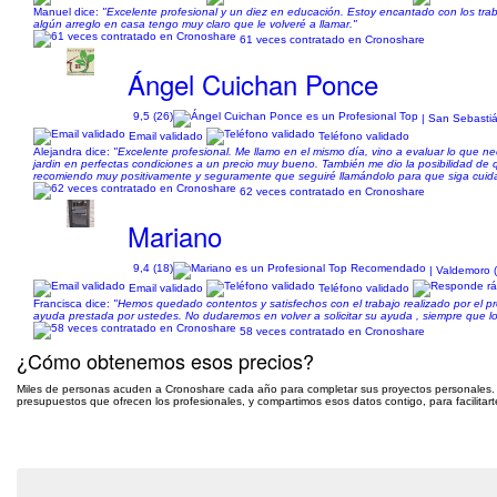
Manuel dice:
"Excelente profesional y un diez en educación. Estoy encantado con los tr
algún arreglo en casa tengo muy claro que le volveré a llamar."
61 veces contratado en Cronoshare
Ángel Cuichan Ponce
9,5 (26)
| San Sebasti
Email validado
Teléfono validado
Alejandra dice:
"Excelente profesional. Me llamo en el mismo día, vino a evaluar lo que ne
jardin en perfectas condiciones a un precio muy bueno. También me dio la posibilidad de
recomiendo muy positivamente y seguramente que seguiré llamándolo para que siga cuida
62 veces contratado en Cronoshare
Mariano
9,4 (18)
| Valdemoro 
Email validado
Teléfono validado
Francisca dice:
"Hemos quedado contentos y satisfechos con el trabajo realizado por el pr
ayuda prestada por ustedes. No dudaremos en volver a solicitar su ayuda , siempre que l
58 veces contratado en Cronoshare
¿Cómo obtenemos esos precios?
Miles de personas acuden a Cronoshare cada año para completar sus proyectos personales.
presupuestos que ofrecen los profesionales, y compartimos esos datos contigo, para facilitart
Pide presupuesto gratis