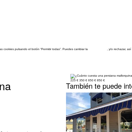
las cookies pulsando el botón “Permitir todas”. Puedes cambiar la
configuración
, y/o rechazar, a
ana
225 €
350 €
650 €
850 €
También te puede int