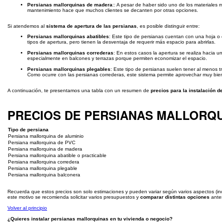
Persianas mallorquinas de madera
:: A pesar de haber sido uno de los materiales 
mantenimiento hace que muchos clientes se decanten por otras opciones.
Si atendemos al
sistema de apertura de las persianas
, es posible distinguir entre:
Persianas mallorquinas abatibles
: Este tipo de persianas cuentan con una hoja o 
tipos de apertura, pero tienen la desventaja de requerir más espacio para abrirlas.
Persianas mallorquinas correderas
: En estos casos la apertura se realiza hacia u
especialmente en balcones y terrazas porque permiten economizar el espacio.
Persianas mallorquinas plegables
: Este tipo de persianas suelen tener al menos 
Como ocurre con las persianas correderas, este sistema permite aprovechar muy bien
A continuación, te presentamos una tabla con un resumen de
precios para la instalación 
PRECIOS DE PERSIANAS MALLORQ
Tipo de persiana
Persiana mallorquina de aluminio
Persiana mallorquina de PVC
Persiana mallorquina de madera
Persiana mallorquina abatible o practicable
Persiana mallorquina corredera
Persiana mallorquina plegable
Persiana mallorquina balconera
Recuerda que estos precios son solo estimaciones y pueden variar según varios aspectos (inc
este motivo se recomienda solicitar varios presupuestos y
comparar distintas opciones
antes
Volver al principio
¿Quieres instalar persianas mallorquinas en tu vivienda o negocio?