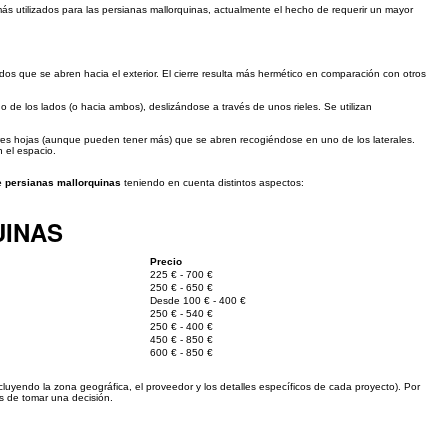
más utilizados para las persianas mallorquinas, actualmente el hecho de requerir un mayor
dos que se abren hacia el exterior. El cierre resulta más hermético en comparación con otros
no de los lados (o hacia ambos), deslizándose a través de unos rieles. Se utilizan
tres hojas (aunque pueden tener más) que se abren recogiéndose en uno de los laterales.
 el espacio.
de persianas mallorquinas
teniendo en cuenta distintos aspectos:
UINAS
Precio
225 € - 700 €
250 € - 650 €
Desde 100 € - 400 €
250 € - 540 €
250 € - 400 €
450 € - 850 €
600 € - 850 €
luyendo la zona geográfica, el proveedor y los detalles específicos de cada proyecto). Por
 de tomar una decisión.