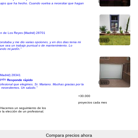
1/17
abajos que ha hecho. Cuando vuelva a necesitar que hagan
án de Los Reyes (Madrid) 28701
1/15
cesitaba y me dio varias opciones, y en dos dias tenia mi
 que sea un trabajo puntual o de mantenimiento. Lo
ndo mi jardín."
(Madrid) 28341
Responde rápido
1/10
ofesional que elegimos. Sr. Mariano. Muchas gracias por la
o necesitemos. Un saludo."
+30.000
proyectos cada mes
 Hacemos un seguimiento de los
e la elección de un profesional.